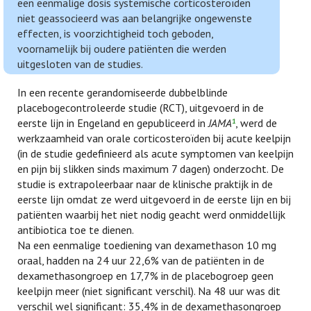
een eenmalige dosis systemische corticosteroïden
niet geassocieerd was aan belangrijke ongewenste
effecten, is voorzichtigheid toch geboden,
voornamelijk bij oudere patiënten die werden
uitgesloten van de studies.
In een recente gerandomiseerde dubbelblinde
placebogecontroleerde studie (RCT), uitgevoerd in de
eerste lijn in Engeland en gepubliceerd in
JAMA
, werd de
1
werkzaamheid van orale corticosteroïden bij acute keelpijn
(in de studie gedefinieerd als acute symptomen van keelpijn
en pijn bij slikken sinds maximum 7 dagen) onderzocht. De
studie is extrapoleerbaar naar de klinische praktijk in de
eerste lijn omdat ze werd uitgevoerd in de eerste lijn en bij
patiënten waarbij het niet nodig geacht werd onmiddellijk
antibiotica toe te dienen.
Na een eenmalige toediening van dexamethason 10 mg
oraal, hadden na 24 uur 22,6% van de patiënten in de
dexamethasongroep en 17,7% in de placebogroep geen
keelpijn meer (niet significant verschil). Na 48 uur was dit
verschil wel significant: 35,4% in de dexamethasongroep