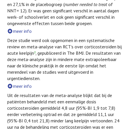
en 27,1% in de placebogroep (
number needed to treat
of
NNT= 12). Er was geen significant verschil in aantal dagen
werk- of schoolverlet en ook geen significant verschil in
ongewenste effecten tussen beide groepen.
meer info
Deze studie werd ook opgenomen in een systematische
review en meta-analyse van RCT’s over corticosteroïden bij
acute keelpijn
, gepubliceerd in The BMJ. De resultaten van
2
deze meta-analyse zijn in mindere mate extrapoleerbaar
naar de klinische praktijk in de eerste lijn omdat het
merendeel van de studies werd uitgevoerd in
urgentiediensten.
meer info
Uit de resultaten van de meta-analyse blijkt dat bij de
patiënten behandeld met een eenmalige dosis
corticosteroïden gemiddeld 4,8 uur (95%-BI 1,9 tot 7,8)
eerder verbetering optrad en dat ze gemiddeld 11,1 uur
(95%-BI 0,4 tot 21,8) minder lang keelpijn vertoonden. 24
uur na de behandeling met corticosteroïden was er een