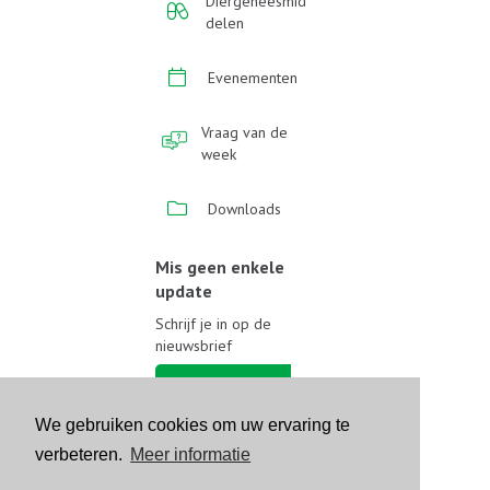
Diergeneesmid
delen
Evenementen
Vraag van de
week
Downloads
Mis geen enkele
update
Schrijf je in op de
nieuwsbrief
Schrijf je in
We gebruiken cookies om uw ervaring te
Volg ons op sociale media
verbeteren.
Meer informatie