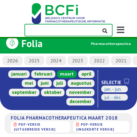
Weergeven
navigatieba
Folia
Pharmacotherapeutica
2026
2025
2024
2023
2022
2021
januari
februari
maart
april
SELECTIE
mei
juni
juli
augustus
jan. - jun.
september
oktober
november
jul. - dec.
december
FOLIA PHARMACOTHERAPEUTICA MAART 2018
PDF-VERSIE
PDF-VERSIE
(UITGEBREIDE VERSIE)
(INGEKORTE VERSIE)