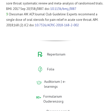
sore throat: systematic review and meta-analysis of randomised trials.
BMJ. 2017 Sep 20;358:j3887. doi:
10.1136/bmj.j3887
3
Chessman AW. ACP Journal Club Guideline: Experts recommend a
single dose of oral steroids for pain relief in acute sore throat. AIM.
2018;168 (2) JC2 doi:
10.7326/ACPJC-2018-168-2-002
Repertorium
Folia
Auditorium | e-
learnings
Formularium
Ouderenzorg