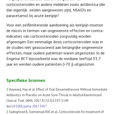
corticosteroïden en andere middelen zoals antibiotica (die
dan eigenlijk zelden aangewezen zijn), NSAID’s en
paracetamol bij acute keelpijn
.
3
Voor een zelflimiterende aandoening als keelpijn moeten
de risico’s in termen van ongewenste effecten en contra-
indicaties van corticosteroïden zorgvuldig worden
afgewogen. Een eenmalige dosis corticosteroïden was in
de studies niet geassocieerd aan belangrijke ongewenste
effecten, maar oudere patiënten waren uitgesloten. In de
Engelse RCT bijvoorbeeld was de mediane leeftijd 33,7
jaar en werden oudere patiënten (>70 j) uitgesloten.
Specifieke bronnen
1
Hayward, Hay et al. Effect of Oral Dexamethasone Without Immediate
Antibiotics vs Placebo on Acute Sore Throat in AdultsA Randomized
Clinical Trial. JAMA. 2017;317(15):1535-1543.
doi:
10.1001/jama.2017.3417
2
Sadeghirad B, Siemieniuk RAC et al. Corticosteroids for treatment of