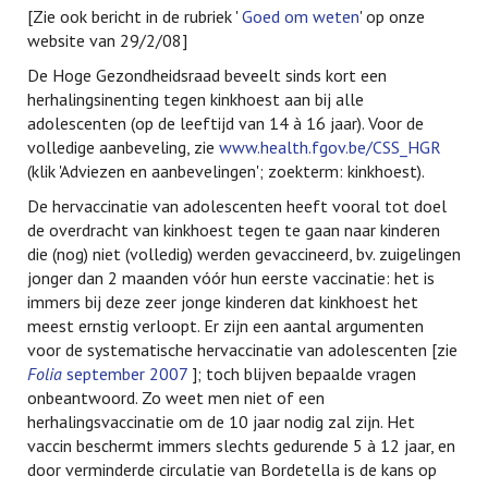
[Zie ook bericht in de rubriek '
Goed om weten
' op onze
website van 29/2/08]
De Hoge Gezondheidsraad beveelt sinds kort een
herhalingsinenting tegen kinkhoest aan bij alle
adolescenten (op de leeftijd van 14 à 16 jaar). Voor de
volledige aanbeveling, zie
www.health.fgov.be/CSS_HGR
(klik 'Adviezen en aanbevelingen'; zoekterm: kinkhoest).
De hervaccinatie van adolescenten heeft vooral tot doel
de overdracht van kinkhoest tegen te gaan naar kinderen
die (nog) niet (volledig) werden gevaccineerd, bv. zuigelingen
jonger dan 2 maanden vóór hun eerste vaccinatie: het is
immers bij deze zeer jonge kinderen dat kinkhoest het
meest ernstig verloopt. Er zijn een aantal argumenten
voor de systematische hervaccinatie van adolescenten [zie
Folia
september 2007
]; toch blijven bepaalde vragen
onbeantwoord. Zo weet men niet of een
herhalingsvaccinatie om de 10 jaar nodig zal zijn. Het
vaccin beschermt immers slechts gedurende 5 à 12 jaar, en
door verminderde circulatie van Bordetella is de kans op