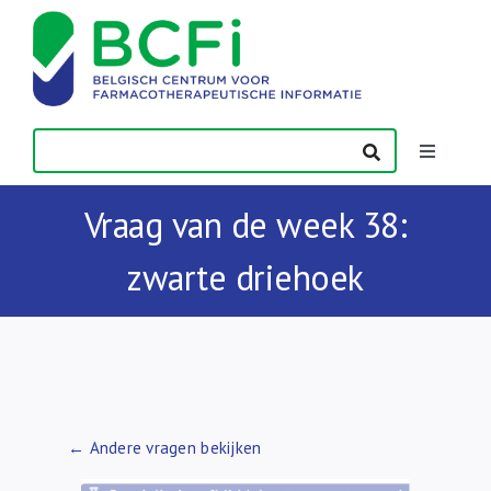
Skip
to
content
Toggle
Navigatio
Nieuws
Vraag van de week 38:
zwarte driehoek
Publicaties
Vorming
Contact
← Andere vragen bekijken