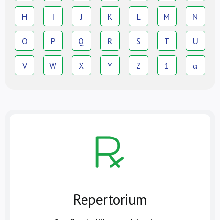
H
I
J
K
L
M
N
O
P
Q
R
S
T
U
V
W
X
Y
Z
1
α
Repertorium