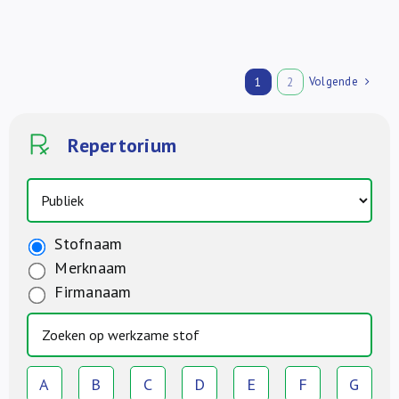
Volgende
1
2
Repertorium
Stofnaam
Merknaam
Firmanaam
A
B
C
D
E
F
G