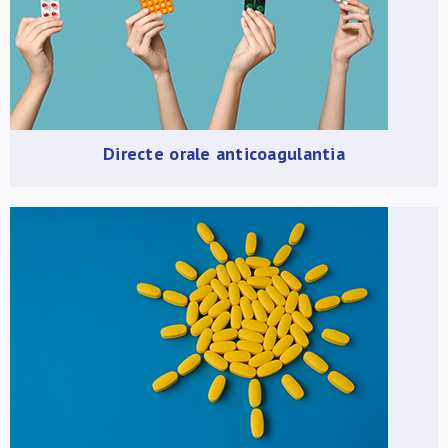
Over ons
FR
Directe orale anticoagulantia