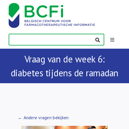
Skip
to
content
Toggle
Navigatio
Nieuws
Vraag van de week 6:
diabetes tijdens de ramadan
Publicaties
Vorming
Contact
← Andere vragen bekijken