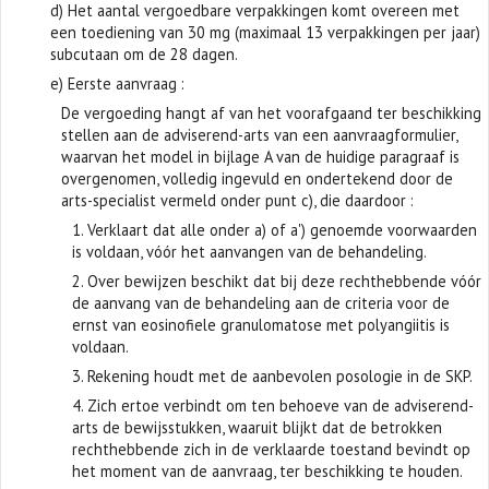
d) Het aantal vergoedbare verpakkingen komt overeen met
een toediening van 30 mg (maximaal 13 verpakkingen per jaar)
subcutaan om de 28 dagen.
e) Eerste aanvraag :
De vergoeding hangt af van het voorafgaand ter beschikking
stellen aan de adviserend-arts van een aanvraagformulier,
waarvan het model in bijlage A van de huidige paragraaf is
overgenomen, volledig ingevuld en ondertekend door de
arts-specialist vermeld onder punt c), die daardoor :
1. Verklaart dat alle onder a) of a') genoemde voorwaarden
is voldaan, vóór het aanvangen van de behandeling.
2. Over bewijzen beschikt dat bij deze rechthebbende vóór
de aanvang van de behandeling aan de criteria voor de
ernst van eosinofiele granulomatose met polyangiitis is
voldaan.
3. Rekening houdt met de aanbevolen posologie in de SKP.
4. Zich ertoe verbindt om ten behoeve van de adviserend-
arts de bewijsstukken, waaruit blijkt dat de betrokken
rechthebbende zich in de verklaarde toestand bevindt op
het moment van de aanvraag, ter beschikking te houden.