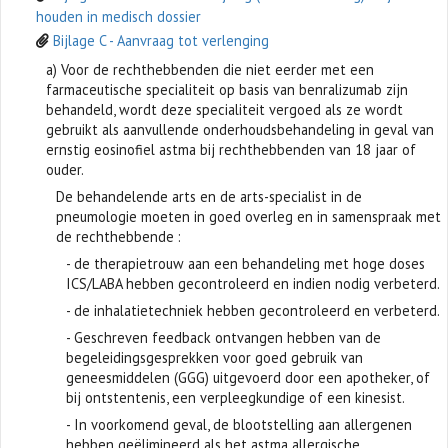
houden in medisch dossier
Bijlage C - Aanvraag tot verlenging
a) Voor de rechthebbenden die niet eerder met een
farmaceutische specialiteit op basis van benralizumab zijn
behandeld, wordt deze specialiteit vergoed als ze wordt
gebruikt als aanvullende onderhoudsbehandeling in geval van
ernstig eosinofiel astma bij rechthebbenden van 18 jaar of
ouder.
De behandelende arts en de arts-specialist in de
pneumologie moeten in goed overleg en in samenspraak met
de rechthebbende :
- de therapietrouw aan een behandeling met hoge doses
ICS/LABA hebben gecontroleerd en indien nodig verbeterd.
- de inhalatietechniek hebben gecontroleerd en verbeterd.
- Geschreven feedback ontvangen hebben van de
begeleidingsgesprekken voor goed gebruik van
geneesmiddelen (GGG) uitgevoerd door een apotheker, of
bij ontstentenis, een verpleegkundige of een kinesist.
- In voorkomend geval, de blootstelling aan allergenen
hebben geëlimineerd als het astma allergische