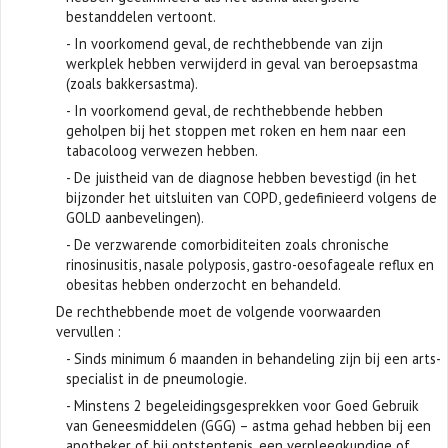
bestanddelen vertoont.
- In voorkomend geval, de rechthebbende van zijn
werkplek hebben verwijderd in geval van beroepsastma
(zoals bakkersastma).
- In voorkomend geval, de rechthebbende hebben
geholpen bij het stoppen met roken en hem naar een
tabacoloog verwezen hebben.
- De juistheid van de diagnose hebben bevestigd (in het
bijzonder het uitsluiten van COPD, gedefinieerd volgens de
GOLD aanbevelingen).
- De verzwarende comorbiditeiten zoals chronische
rinosinusitis, nasale polyposis, gastro-oesofageale reflux en
obesitas hebben onderzocht en behandeld.
De rechthebbende moet de volgende voorwaarden
vervullen :
- Sinds minimum 6 maanden in behandeling zijn bij een arts-
specialist in de pneumologie.
- Minstens 2 begeleidingsgesprekken voor Goed Gebruik
van Geneesmiddelen (GGG) – astma gehad hebben bij een
apotheker of bij ontstentenis, een verpleegkundige of