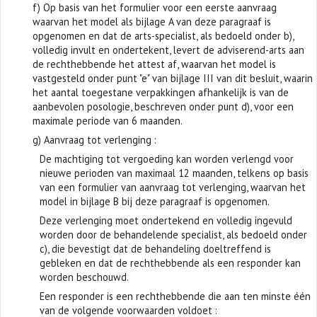
f) Op basis van het formulier voor een eerste aanvraag
waarvan het model als bijlage A van deze paragraaf is
opgenomen en dat de arts-specialist, als bedoeld onder b),
volledig invult en ondertekent, levert de adviserend-arts aan
de rechthebbende het attest af, waarvan het model is
vastgesteld onder punt "e" van bijlage III van dit besluit, waarin
het aantal toegestane verpakkingen afhankelijk is van de
aanbevolen posologie, beschreven onder punt d), voor een
maximale periode van 6 maanden.
g) Aanvraag tot verlenging :
De machtiging tot vergoeding kan worden verlengd voor
nieuwe perioden van maximaal 12 maanden, telkens op basis
van een formulier van aanvraag tot verlenging, waarvan het
model in bijlage B bij deze paragraaf is opgenomen.
Deze verlenging moet ondertekend en volledig ingevuld
worden door de behandelende specialist, als bedoeld onder
c), die bevestigt dat de behandeling doeltreffend is
gebleken en dat de rechthebbende als een responder kan
worden beschouwd.
Een responder is een rechthebbende die aan ten minste één
van de volgende voorwaarden voldoet :