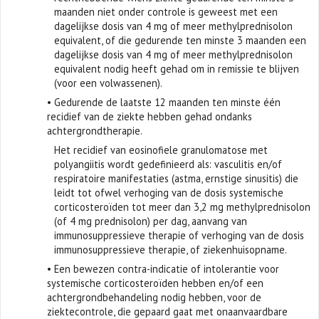
maanden niet onder controle is geweest met een
dagelijkse dosis van 4 mg of meer methylprednisolon
equivalent, of die gedurende ten minste 3 maanden een
dagelijkse dosis van 4 mg of meer methylprednisolon
equivalent nodig heeft gehad om in remissie te blijven
(voor een volwassenen).
• Gedurende de laatste 12 maanden ten minste één
recidief van de ziekte hebben gehad ondanks
achtergrondtherapie.
Het recidief van eosinofiele granulomatose met
polyangiitis wordt gedefinieerd als: vasculitis en/of
respiratoire manifestaties (astma, ernstige sinusitis) die
leidt tot ofwel verhoging van de dosis systemische
corticosteroïden tot meer dan 3,2 mg methylprednisolon
(of 4 mg prednisolon) per dag, aanvang van
immunosuppressieve therapie of verhoging van de dosis
immunosuppressieve therapie, of ziekenhuisopname.
• Een bewezen contra-indicatie of intolerantie voor
systemische corticosteroïden hebben en/of een
achtergrondbehandeling nodig hebben, voor de
ziektecontrole, die gepaard gaat met onaanvaardbare