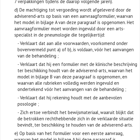
7 verpakkingen tijdens de daarop volgende jaren).
d) De machtiging tot vergoeding wordt afgeleverd door de
adviserend-arts op basis van een aanvraagformulier, waarvan
het model in bijlage A van deze paragraaf is opgenomen. Het
aanvraagformulier moet worden ingevuld door een arts-
specialist in de pneumologie die tegelijkertijd:
- Verklaart dat aan alle voorwaarden, voorkomend onder
bovenvermeld punt a) of b), is voldaan, vóór het aanvangen
van de behandeling ;
- Verklaart dat hij een formulier met de klinische beschrijving
ter beschikking houdt van de adviserend-arts, waarvan het
model in bijlage B van deze paragraaf is opgenomen, en
waarvan alle rubrieken volledig werden ingevuld en
ondertekend vóór het aanvangen van de behandeling ;
- Verklaart dat hij rekening houdt met de aanbevolen
posologie ;
- Zich ertoe verbindt het bewijsmateriaal, waaruit blijkt dat
de betrokken rechthebbende zich in de verklaarde situatie
bevindt, ter beschikking te houden van de adviserend-arts.
e) Op basis van het formulier voor een eerste aanvraag,
waarvan het model in bijlage A bij deze paragraaf is