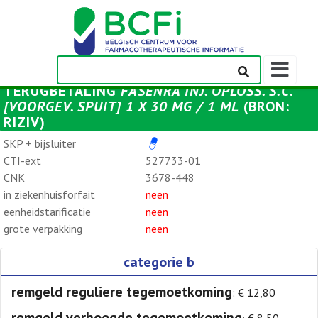
Weergeven
navigatieba
TERUGBETALING
FASENRA INJ. OPLOSS. S.C.
[VOORGEV. SPUIT] 1 X 30 MG / 1 ML
(BRON:
RIZIV)
SKP + bijsluiter
CTI-ext
527733-01
CNK
3678-448
in ziekenhuisforfait
neen
eenheidstarificatie
neen
grote verpakking
neen
categorie b
remgeld reguliere tegemoetkoming
: € 12,80
remgeld verhoogde tegemoetkoming
: € 8,50