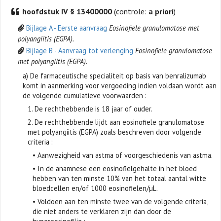
hoofdstuk IV § 13400000
(controle:
a priori
)
Bijlage A - Eerste aanvraag
Eosinofiele granulomatose met
polyangiitis (EGPA).
Bijlage B - Aanvraag tot verlenging
Eosinofiele granulomatose
met polyangiitis (EGPA).
a) De farmaceutische specialiteit op basis van benralizumab
komt in aanmerking voor vergoeding indien voldaan wordt aan
de volgende cumulatieve voorwaarden :
1. De rechthebbende is 18 jaar of ouder.
2. De rechthebbende lijdt aan eosinofiele granulomatose
met polyangiitis (EGPA) zoals beschreven door volgende
criteria :
• Aanwezigheid van astma of voorgeschiedenis van astma.
• In de anamnese een eosinofielgehalte in het bloed
hebben van ten minste 10% van het totaal aantal witte
bloedcellen en/of 1000 eosinofielen/µL.
• Voldoen aan ten minste twee van de volgende criteria,
die niet anders te verklaren zijn dan door de