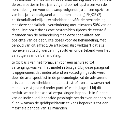
de excerbaties in het jaar volgend op het opstarten van de
behandeling, en voor de daarop volgende jaren ten opzichte
van het jaar voorafgaand aan de behandeling) EN/OF (2)
corticoïdafhankelijke rechthebbende vóór de behandeling
met deze specialiteit : vermindering met minstens 50% van de
dagelijkse orale doses corticosteroïden tijdens de eerste 6
maanden van de behandeling met deze specialiteit ten
opzichte van de gebruikte doses vóór de behandeling, met
behoud van dit effect. De arts-specialist verklaart dat alle
rubrieken volledig werden ingevuld en ondertekend vóór het
vervolgen van de behandeling.
g) Op basis van het formulier voor een aanvraag tot
verlenging, waarvan het model in bijlage C bij deze paragraaf
is opgenomen, dat ondertekend en volledig ingevuld werd
door de arts-specialist in de pneumologie, zal de adviserend-
arts aan de rechthebbende een attest afleveren waarvan het
model is vastgesteld onder punt "e" van bijlage III bij dit
besluit, waarin het aantal verpakkingen beperkt is in functie
van de individueel bepaalde posologie beschreven onder punt
c) en waarvan de geldigheidsduur telkens beperkt is tot een
maximale periode van 12 maanden.