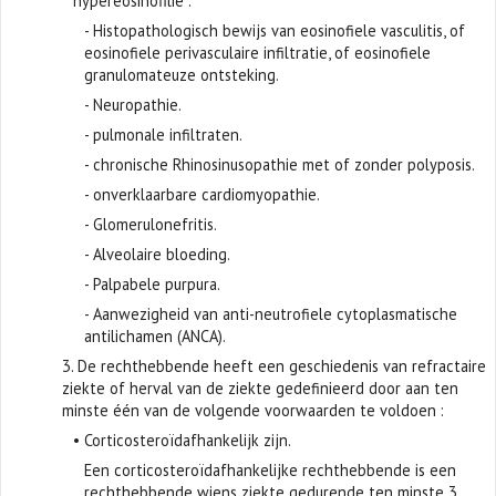
hypereosinofilie :
- Histopathologisch bewijs van eosinofiele vasculitis, of
eosinofiele perivasculaire infiltratie, of eosinofiele
granulomateuze ontsteking.
- Neuropathie.
- pulmonale infiltraten.
- chronische Rhinosinusopathie met of zonder polyposis.
- onverklaarbare cardiomyopathie.
- Glomerulonefritis.
- Alveolaire bloeding.
- Palpabele purpura.
- Aanwezigheid van anti-neutrofiele cytoplasmatische
antilichamen (ANCA).
3. De rechthebbende heeft een geschiedenis van refractaire
ziekte of herval van de ziekte gedefinieerd door aan ten
minste één van de volgende voorwaarden te voldoen :
• Corticosteroïdafhankelijk zijn.
Een corticosteroïdafhankelijke rechthebbende is een
rechthebbende wiens ziekte gedurende ten minste 3