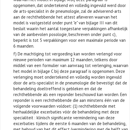
opgenomen, dat ondertekend en volledig ingevuld werd door
de arts-specialist in de pneumologie, zal de adviserend-arts
aan de rechthebbende het attest afleveren waarvan het
model is vastgesteld onder punt "e" van bijlage III van dit
besluit waarin het aantal toegestane verpakkingen afhankelijk
van de aanbevolen posologie, beschreven onder punt c),
beperkt is tot 5 verpakkingen voor een maximale periode van
6 maanden.
f) De machtiging tot vergoeding kan worden verlengd voor
nieuwe perioden van maximum 12 maanden, telkens door
middel van een formulier van aanvraag tot verlenging, waarvan
het model in bijlage C bij deze paragraaf is opgenomen. Deze
verlenging moet ondertekend en volledig worden ingevuld
door de arts-specialist in de pneumologie die bevestigt dat de
behandeling doeltreffend is gebleken en dat de
rechthebbende als een reponder beschouwd kan worden. Een
reponder is een rechthebbende die aan minstens één van de
volgende voorwaarden voldoet: (1) rechthebbende met
herhaaldelijke excerbaties vóór de behandeling met deze
specialiteit : klinisch significante vermindering van deze
excerbaties tijdens de eerste 6 maanden van de behandeling,
met behoud van het dit effect (vermindering met de helft van