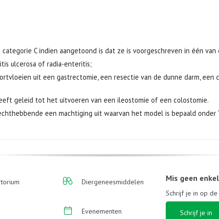
n categorie C indien aangetoond is dat ze is voorgeschreven in één van 
s ulcerosa of radia-enteritis;
rtvloeien uit een gastrectomie, een resectie van de dunne darm, ee
ft geleid tot het uitvoeren van een ileostomie of een colostomie.
chthebbende een machtiging uit waarvan het model is bepaald onder “d” 
Mis geen enke
torium
Diergeneesmiddelen
Schrijf je in op d
Evenementen
Schrijf je in