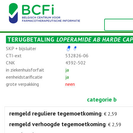
TERUGBETALING
LOPERAMIDE AB HARDE CAPS
SKP + bijsluiter
CTI-ext
532826-06
CNK
4392-502
in ziekenhuisforfait
ja
eenheidstarificatie
ja
grote verpakking
neen
categorie b
remgeld reguliere tegemoetkoming
: € 2,59
remgeld verhoogde tegemoetkoming
: € 2,59