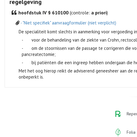
regelgeving
hoofdstuk IV § 610100
(controle:
a priori
)
- "Niet specifiek" aanvraagformulier (niet verplicht)
De specialiteit komt slechts in aanmerking voor vergoeding i
- voor de behandeling van de ziekte van Crohn, rectocoliti
- om de stoornissen van de passage te corrigeren die voo
pancreatectomie;
- bij patiënten die een ingreep hebben ondergaan die hee
Met het oog hierop reikt de adviserend geneesheer aan de re
onbeperkt is.
Reper
Folia