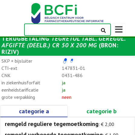
Weergeven
navigatieba
TERUGBETALING
TEGRETOL TABL. GEREGUL.
AFGIFTE (DEELB.) CR 50 X 200 MG
(BRON:
RIZIV)
SKP + bijsluiter
CTI-ext
147831-01
CNK
0431-486
in ziekenhuisforfait
ja
eenheidstarificatie
ja
grote verpakking
neen
categorie a
categorie b
remgeld reguliere tegemoetkoming
: € 2,00
remgeld verhoogde tegemoetkoming
: € 1,00