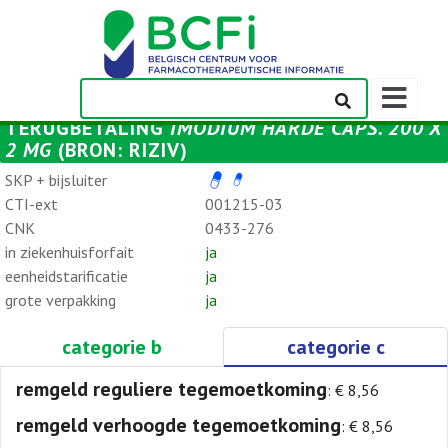
Weergeven
navigatieba
TERUGBETALING
IMODIUM HARDE CAPS. 200 X
2 MG
(BRON: RIZIV)
SKP + bijsluiter
CTI-ext
001215-03
CNK
0433-276
in ziekenhuisforfait
ja
eenheidstarificatie
ja
grote verpakking
ja
categorie b
categorie c
remgeld reguliere tegemoetkoming
: € 8,56
remgeld verhoogde tegemoetkoming
: € 8,56