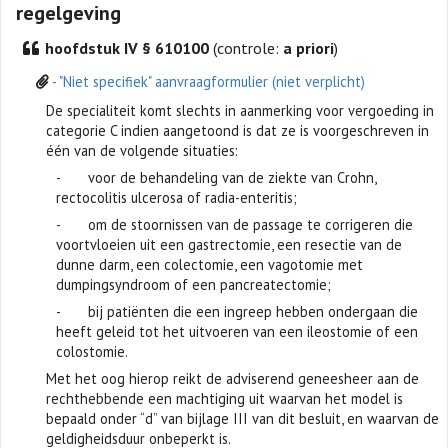
regelgeving
hoofdstuk IV § 610100
(controle:
a priori
)
- "Niet specifiek" aanvraagformulier (niet verplicht)
De specialiteit komt slechts in aanmerking voor vergoeding in
categorie C indien aangetoond is dat ze is voorgeschreven in
één van de volgende situaties:
- voor de behandeling van de ziekte van Crohn,
rectocolitis ulcerosa of radia-enteritis;
- om de stoornissen van de passage te corrigeren die
voortvloeien uit een gastrectomie, een resectie van de
dunne darm, een colectomie, een vagotomie met
dumpingsyndroom of een pancreatectomie;
- bij patiënten die een ingreep hebben ondergaan die
heeft geleid tot het uitvoeren van een ileostomie of een
colostomie.
Met het oog hierop reikt de adviserend geneesheer aan de
rechthebbende een machtiging uit waarvan het model is
bepaald onder “d” van bijlage III van dit besluit, en waarvan de
geldigheidsduur onbeperkt is.