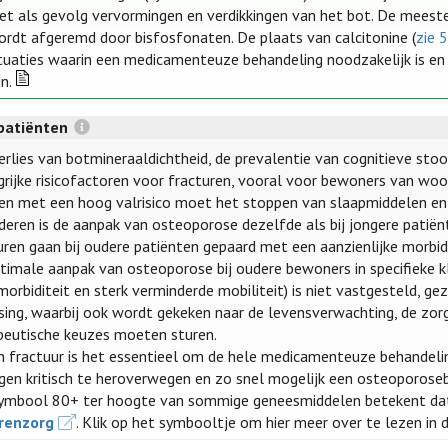
et als gevolg vervormingen en verdikkingen van het bot. De meeste
ordt afgeremd door bisfosfonaten. De plaats van calcitonine (
zie 5
ituaties waarin een medicamenteuze behandeling noodzakelijk is en
jn.
patiënten
erlies van botmineraaldichtheid, de prevalentie van cognitieve stoor
grijke risicofactoren voor fracturen, vooral voor bewoners van woon
en met een hoog valrisico moet het stoppen van slaapmiddelen e
uderen is de aanpak van osteoporose dezelfde als bij jongere patiën
uren gaan bij oudere patiënten gepaard met een aanzienlijke morbidi
timale aanpak van osteoporose bij oudere bewoners in specifieke kli
orbiditeit en sterk verminderde mobiliteit) is niet vastgesteld, gez
ssing, waarbij ook wordt gekeken naar de levensverwachting, de zor
peutische keuzes moeten sturen.
en fractuur is het essentieel om de hele medicamenteuze behandelin
gen kritisch te heroverwegen en zo snel mogelijk een osteoporoseb
ymbool 80+ ter hoogte van sommige geneesmiddelen betekent da
renzorg
. Klik op het symbooltje om hier meer over te lezen in