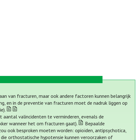
staan van fracturen, maar ook andere factoren kunnen belangrijk
ng, en in de preventie van fracturen moet de nadruk liggen op
e).
et aantal valincidenten te verminderen, evenals de
kker wanneer het om fracturen gaat).
Bepaalde
zou ook besproken moeten worden: opioïden, antipsychotica,
n die orthostatische hypotensie kunnen veroorzaken of