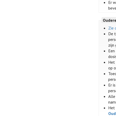
Er w
beve
Oudere
Zie 
De t
pers
zijn
Een 
dosi
Het 
op o
Toed
pers
Er i
pers
Alle
nam
Het 
Oud