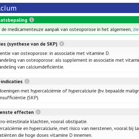
lcium
atsbepaling
 de medicamenteuze aanpak van osteoporose in het algemeen,
zi
ties (synthese van de SKP)
entie van osteoporose: in associatie met vitamine D.
ndeling van osteoporose: als supplement in associatie met vitami
ndeling van calciumdeficiëntie.
-indicaties
oeningen met hypercalciëmie of hypercalciurie (bv. bepaalde malign
insufficiëntie (SKP).
enste effecten
ro-intestinale klachten, vooral obstipatie.
rcalciëmie en hypercalciurie, met risico van nierstenen, vooral bij 
patiënten die hoge doses vitamine D innemen.