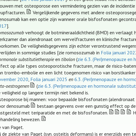
rouwen met osteoporose een vermindering gezien van de incidentie
eupfracturen.
Vergelijkende gegevens met andere osteoporosegen
enosumab kan een optie zijn wanneer orale bisfosfonaten gecontra-
017
].
omosozumab
verhoogt de botmineraaldichtheid (BMD) en verlaagt het
erkzamer dan alendronaat om wervelfracturen en klinische fractur
oorkomen. De veiligheidsgegevens zijn echter verontrustend wegens 
verlijden in sommige studies [zie romosozumab in
Folia januari 202
rmonale substitutietherapie
en
tibolon
(
zie 6.3. (Peri)menopauze en 
ffect op alle types osteoporotische fracturen, maar de risico-bate
an trombo-embolie en een licht toegenomen risico van borstkanke
ovember 2020
,
Folia januari 2025
en
6.3. (Peri)menopauze en hormo
yto-oestrogenen
(
zie 6.3. (Peri)menopauze en hormonale substitut
 veiligheid op langere termijn niet bekend is.
steoporose bij mannen: voor bepaalde bisfosfonaten (alendronaat
oor denosumab
bestaan gegevens over een gunstig effect op de 
astgesteld met teriparatide en met de bisfosfonaten.
He
ehandeling bewezen.
e van Paget.
j de ziekte van Paget (syn. osteitis deformans) is er enerzijds een