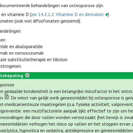
documenteerde behandelingen van osteoporose zijn:
 en vitamine D (
zie 14.2.1.2. Vitamine D en derivaten
)
onaten (ook wel difosfonaten genoemd).
andelingen:
een
atide en abaloparatide
mab en romosozumab
le substitutietherapie en tibolon
estrogenen.
tsbepaling
oporose
n gedaalde botdensiteit is een belangrijke risicofactor in het ont
jn.
De winst van gelijk welk geneesmiddel bij osteoporose is geri
et-medicamenteuze maatregelen (o.a. fysieke activiteit, valpreventi
lpreventie: een multifactoriële aanpak lijkt effectief te zijn om h
erwondingen die door vallen worden veroorzaakt (het bewijs is zwa
eneesmiddelen verhogen het risico op vallen en het stoppen ervan 
nxiolytica, hypnotica en sedativa, antidepressiva en geneesmiddele