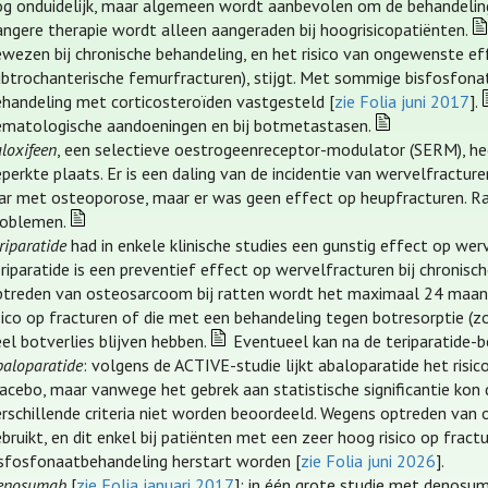
og onduidelijk, maar algemeen wordt aanbevolen om de behandeling 
angere therapie wordt alleen aangeraden bij hoogrisicopatiënten.
ewezen bij chronische behandeling, en het risico van ongewenste 
ubtrochanterische femurfracturen), stijgt. Met sommige bisfosfonat
ehandeling met corticosteroïden vastgesteld [
zie Folia juni 2017
].
ematologische aandoeningen en bij botmetastasen.
loxifeen
, een selectieve oestrogeenreceptor-modulator (SERM), h
eperkte plaats. Er is een daling van de incidentie van wervelfrac
aar met osteoporose, maar er was geen effect op heupfracturen. R
roblemen.
riparatide
had in enkele klinische studies een gunstig effect op we
riparatide is een preventief effect op wervelfracturen bij chronis
ptreden van osteosarcoom bij ratten wordt het maximaal 24 maande
sico op fracturen of die met een behandeling tegen botresorptie (z
el botverlies blijven hebben.
Eventueel kan na de teriparatide-
baloparatide
: volgens de ACTIVE-studie lijkt abaloparatide het risi
lacebo, maar vanwege het gebrek aan statistische significantie kon
erschillende criteria niet worden beoordeeld. Wegens optreden va
bruikt, en dit enkel bij patiënten met een zeer hoog risico op fra
isfosfonaatbehandeling herstart worden [
zie Folia juni 2026
].
enosumab
[
zie Folia januari 2017
]: in één grote studie met denos