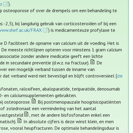
co
).
 op osteoporose of over de drempels om een behandeling te
 -2,5), bij langdurig gebruik van corticosteroïden of bij een
www.shef.ac.uk/FRAX
) is medicamenteuze profylaxe te
 D faciliteert de opname van calcium uit de voeding. Het is
e. De meeste richtlijnen opteren voor minstens 1 gram calcium
ssociatie zonder andere medicatie geeft een lichte
 in secundaire preventie (d.w.z. na fractuur).
De
over een mogelijk verband tussen de inname van
dat verband werd niet bevestigd en blijft controversieel [
zie
sfonaten, raloxifeen, abaloparatide, teriparatide, denosumab
D- en calciumsupplementen gebruikten.
ij osteoporose.
Bij postmenopauzale hoogrisicopatiënten
t of zoledronaat een vermindering van het aantal
 vastgesteld
, met de andere bisfosfonaten enkel een
atisch).
In absolute cijfers is deze winst klein, en men
rose, vooral heupfracturen. De optimale behandelingsduur is