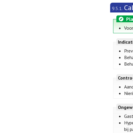
Ca
9.5.1.
Pla
Voor
Indica
Prev
Beha
Beha
Contra
Aand
Nier
Ongew
Gast
Hype
bij 