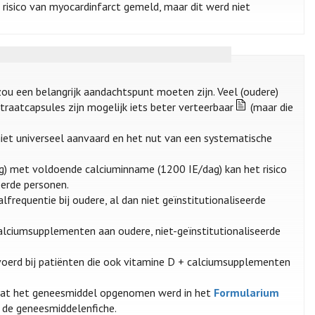
risico van myocardinfarct gemeld, maar dit werd niet
zou een belangrijk aandachtspunt moeten zijn. Veel (oudere)
raatcapsules zijn mogelijk iets beter verteerbaar
(maar die
iet universeel aanvaard en het nut van een systematische
) met voldoende calciuminname (1200 IE/dag) kan het risico
eerde personen.
frequentie bij oudere, al dan niet geïnstitutionaliseerde
alciumsupplementen aan oudere, niet-geïnstitutionaliseerde
voerd bij patiënten die ook vitamine D + calciumsupplementen
at het geneesmiddel opgenomen werd in het
Formularium
n de geneesmiddelenfiche.