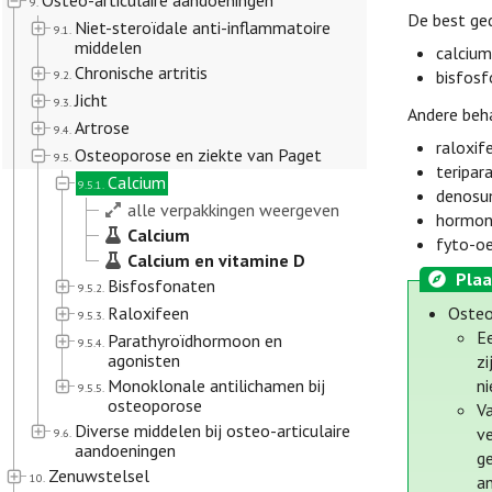
Osteo-articulaire aandoeningen
9.
De best ge
Niet-steroïdale anti-inflammatoire
9.1.
middelen
calcium
Chronische artritis
bisfosf
9.2.
Jicht
9.3.
Andere beh
Artrose
9.4.
raloxif
Osteoporose en ziekte van Paget
9.5.
teripar
Calcium
9.5.1.
denosu
alle verpakkingen weergeven
hormona
Calcium
fyto-o
Calcium en vitamine D
Plaa
Bisfosfonaten
9.5.2.
Raloxifeen
Oste
9.5.3.
Ee
Parathyroïdhormoon en
9.5.4.
agonisten
zi
Monoklonale antilichamen bij
ni
9.5.5.
osteoporose
Va
Diverse middelen bij osteo-articulaire
v
9.6.
aandoeningen
g
Zenuwstelsel
10.
a