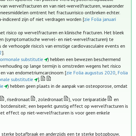
 van wervelfracturen en van niet-wervelfracturen, waaronder
eesmiddelen omtrent het fractuurrisico ontbreken echter.
indiceerd zijn of niet verdragen worden [
zie Folia januari
 risico op wervelfracturen en klinische fracturen. Het bleek
en (symptomatische wervel- en niet-wervelfracturen) te
de verhoogde risico's van ernstige cardiovasculaire events en
2
].
hormonale substitutie
) hebben een bewezen beschermend
nverhouding op lange termijn is omstreden wegens het risico
r en van endometriumcarcinoom [
zie Folia augustus 2020
,
Folia
nale substitutie
].
ie
) hebben geen plaats in de aanpak van osteoporose, omdat
, risedronaat
, zoledronaat
), voor teriparatide
en
botdensiteit; een beperkt gunstig effect op wervelfracturen is
t effect op niet-wervelfracturen is voor geen enkele
 te sterke botafbraak en anderzijds een te sterke botopbouw,