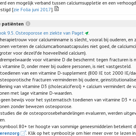
erd een mogelijk verband tussen calciumsuppletie en een verhoogd 
stigd [
zie Folia juni 2017
].
 patiënten
ook 9.5. Osteoporose en ziekte van Paget
.
herapietrouw voor calciuminname is slecht, vooral bij ouderen, en 
onen verteren de calciumcarbonaatcapsules niet goed, de calciumcit
 groter voor dezelfde hoeveelheid calcium).
drempelwaarde voor vitamine D die beschermt tegen fracturen is n
s vitamine D, onder meer bij oudere personen, is niet vastgesteld.
toedienen van een vitamine D-supplement (800 IE tot 2000 IE/dag
steoporotische fracturen verminderen bij oudere, geïnstitutionalis
iening van vitamine D3 (cholecalciferol) + calcium vermindert de val
onen met lage vitamine D-waarden.
s geen bewijs voor het systematisch toedienen van vitamine D3 + c
onen zonder bewezen osteoporose.
 studies die de osteoporosebehandelingen evalueren, werden uitge
en.
symbool 80+ ter hoogte van sommige geneesmiddelen betekent d
erenzorg
. Klik op het symbooltje om hier meer over te lezen i