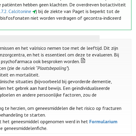
 patiënten hebben geen klachten. De overdreven botactiviteit
.7.2. Calcitonine
) bij de ziekte van Paget is beperkt tot de
 bisfosfonaten niet worden verdragen of gecontra-indiceerd
nissen en het valrisico nemen toe met de leeftijd. Dit zijn
zorgcentra, en het is essentieel om deze te evalueren. Bij
n psychofarmaca ook besproken worden.
ten (zie de
rubriek “Plaatsbepaling”
).
teit en mortaliteit.
nische situaties (bijvoorbeeld bij gevorderde dementie,
ien het gebrek aan hard bewijs. Een geïndividualiseerde
gdoelen en andere persoonlijke factoren, zou de
g te herzien, om geneesmiddelen die het risico op fracturen
ehandeling te starten.
t het geneesmiddel opgenomen werd in het
Formularium
 de geneesmiddelenfiche.