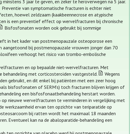
minstens 3 jaar te geven, en zeker te heroverwegen na 5 jaar.
Preventie van symptomatische fracturen is echter niet
effecten, hoewel zeldzaam (kaakbeennecrose en atypische
en is een preventief effect op wervelfracturen bij chronische
Bisfosfonaten worden ook gebruikt bij sommige
eeft in het kader van postmenopauzale osteoporose een
turen aangetoond bij postmenopauzale vrouwen jonger dan 70
aloxifeen verhoogt het risico van trombo-embolische
rvelfracturen en op bepaalde niet-wervelfracturen. Met
che behandeling met corticosteroïden vastgesteld.
Wegens
n gebruikt, en dit enkel bij patiënten met een zeer hoog
oals bisfosfonaten of SERM’s) toch fracturen blijven krijgen of
behandeling een bisfosfonaatbehandeling herstart worden.
co op nieuwe wervelfracturen te verminderen in vergelijking met
 de werkzaamheid ervan ten opzichte van teriparatide op
n osteosarcoom bij ratten wordt het maximaal 18 maanden
cturen. Eventueel kan na de abaloparatide-behandeling een
umab ten opzichte van placebo werd bij postmenopauzale