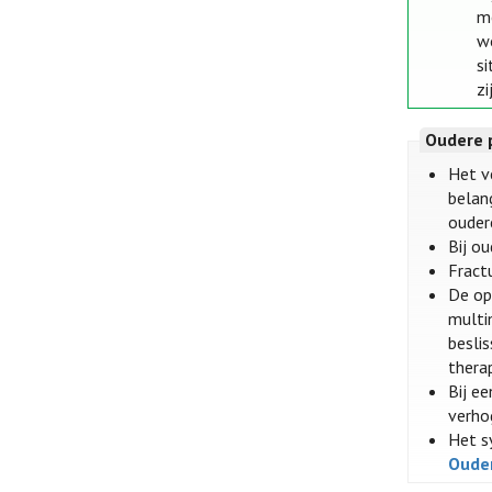
m
w
s
zi
Oudere 
Het v
belan
ouder
Bij o
Fract
De op
multim
besli
thera
Bij e
verho
Het s
Oude