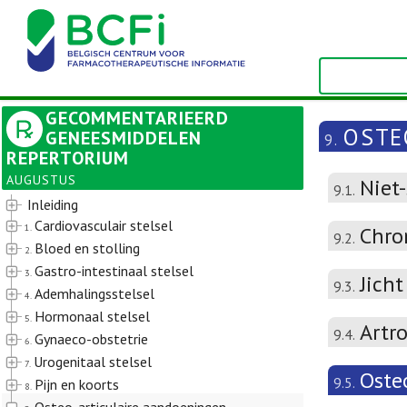
GECOMMENTARIEERD
OSTE
GENEESMIDDELEN
9.
REPERTORIUM
AUGUSTUS
Niet
9.1.
Inleiding
Cardiovasculair stelsel
1.
Chron
9.2.
Bloed en stolling
2.
Gastro-intestinaal stelsel
3.
Jicht
9.3.
Ademhalingsstelsel
4.
Hormonaal stelsel
5.
Artr
9.4.
Gynaeco-obstetrie
6.
Urogenitaal stelsel
7.
Oste
9.5.
Pijn en koorts
8.