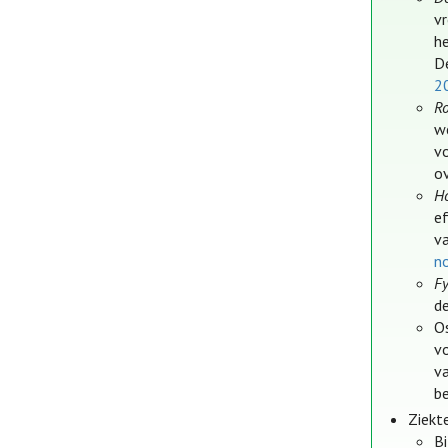
v
h
D
2
R
w
v
o
Ho
e
v
n
F
de
O
v
v
b
Ziekt
Bi