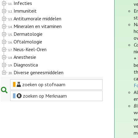
Infecties
ve
11.
Immuniteit
E
12.
st
Antitumorale middelen
13.
Na
Mineralen en vitaminen
14.
h
Dermatologie
15.
o
Oftalmologie
16.
C
Neus-Keel-Oren
17.
ni
Anesthesie
+ 
18.
Diagnostica
be
19.
t
Diverse geneesmiddelen
20.
c
zoeken op stofnaam
Fo
A
zoeken op Merknaam
e
Bi
we
w
v
m