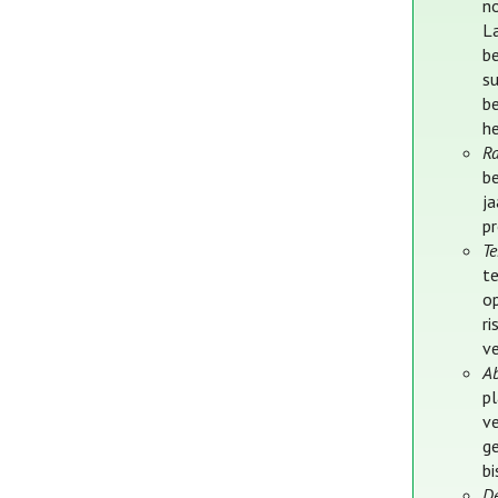
n
L
b
s
b
h
Ra
b
j
p
Te
te
o
ri
ve
A
p
v
ge
b
D