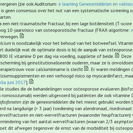
rergeren (zie ook Auditorium:
e learning Geneesmiddelen en valrisi
r is geen consensus over het nut van een systematische screening
arten.
 een niet-traumatische fractuur, bij een lage botdensiteit (T-score ≤
oog 10-jaarsrisico van osteoporotische fractuur (FRAX-algoritme:
verwegen.
alcium
is noodzakelijk voor het behoud van het botweefsel. Vitamine
et duidelijk wat de optimale dosis is bij de aanpak van osteoporos
800 IE vitamine D per dag via voeding, suppletie of beide.
Deze a
scherming bij geïnstitutionaliseerde ouderen, maar ze is onvoldoende
herapietrouw voor calciuminname is slecht
. Er waren meldingen 
alciumsupplementen en een verhoogd risico op myocardinfarct, maar 
lia juni 2017
].
lle studies die de behandelingen voor osteoporose evalueren (bisfo
n romosozumab) werden uitgevoerd bij patiënten die ook vitamine 
sfosfonaten
zijn de geneesmiddelen die het meest gebruikt worden b
rd na langdurige (> 3 jaar) toediening van alendronaat, risedronaa
ervelfracturen en niet-wervelfracturen (waaronder heupfracturen)
ermindering van het aantal wervelfracturen (waarvan 2/3 asymptom
oet dit afwegen tegenover de ernst van de morbiditeit bij osteopo