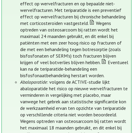
effect op wervelfracturen en op bepaalde niet-
wervelfracturen. Met teriparatide is een preventief
effect op wervelfracturen bij chronische behandeling
met corticosteroïden vastgesteld.
Wegens
optreden van osteosarcoom bij ratten wordt het
maximaal 24 maanden gebruikt, en dit enkel bij
patiënten met een zeer hoog risico op fracturen of
die met een behandeling tegen botresorptie (zoals
bisfosfonaten of SERM’s) toch fracturen blijven
krijgen of veel botverlies blijven hebben.
Eventueel
kan na de teriparatide-behandeling een
bisfosfonaatbehandeling herstart worden.
Abaloparatide
: volgens de ACTIVE-studie lijkt
abaloparatide het risico op nieuwe wervelfracturen te
verminderen in vergelijking met placebo, maar
vanwege het gebrek aan statistische significantie kon
de werkzaamheid ervan ten opzichte van teriparatide
op verschillende criteria niet worden beoordeeld.
Wegens optreden van osteosarcoom bij ratten wordt
het maximaal 18 maanden gebruikt, en dit enkel bij