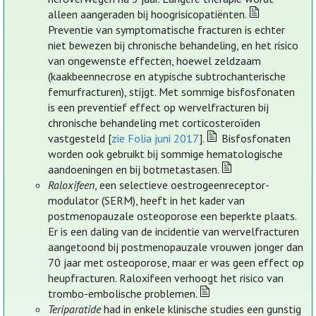
alleen aangeraden bij hoogrisicopatiënten.
Preventie van symptomatische fracturen is echter
niet bewezen bij chronische behandeling, en het risico
van ongewenste effecten, hoewel zeldzaam
(kaakbeennecrose en atypische subtrochanterische
femurfracturen), stijgt. Met sommige bisfosfonaten
is een preventief effect op wervelfracturen bij
chronische behandeling met corticosteroïden
vastgesteld [
zie Folia juni 2017
].
Bisfosfonaten
worden ook gebruikt bij sommige hematologische
aandoeningen en bij botmetastasen.
Raloxifeen
, een selectieve oestrogeenreceptor-
modulator (SERM), heeft in het kader van
postmenopauzale osteoporose een beperkte plaats.
Er is een daling van de incidentie van wervelfracturen
aangetoond bij postmenopauzale vrouwen jonger dan
70 jaar met osteoporose, maar er was geen effect op
heupfracturen. Raloxifeen verhoogt het risico van
trombo-embolische problemen.
Teriparatide
had in enkele klinische studies een gunstig