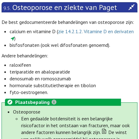
Osteoporose en ziekte van Paget
9.5.
De best gedocumenteerde behandelingen van osteoporose zijn:
calcium en vitamine D (
zie 14.2.1.2. Vitamine D en derivaten
)
bisfosfonaten (ook wel difosfonaten genoemd).
Andere behandelingen:
raloxifeen
teriparatide en abaloparatide
denosumab en romosozumab
hormonale substitutietherapie en tibolon
fyto-oestrogenen.
Plaatsbepaling
Osteoporose
Een gedaalde botdensiteit is een belangrijke
risicofactor in het ontstaan van fracturen, maar ook
andere factoren kunnen belangrijk zijn.
De winst