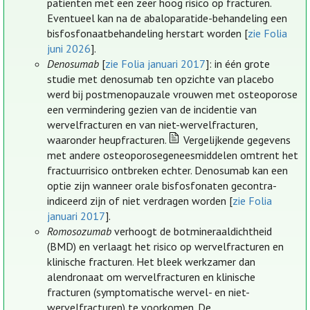
patiënten met een zeer hoog risico op fracturen.
Eventueel kan na de abaloparatide-behandeling een
bisfosfonaatbehandeling herstart worden [
zie Folia
juni 2026
].
Denosumab
[
zie Folia januari 2017
]: in één grote
studie met denosumab ten opzichte van placebo
werd bij postmenopauzale vrouwen met osteoporose
een vermindering gezien van de incidentie van
wervelfracturen en van niet-wervelfracturen,
waaronder heupfracturen.
Vergelijkende gegevens
met andere osteoporosegeneesmiddelen omtrent het
fractuurrisico ontbreken echter. Denosumab kan een
optie zijn wanneer orale bisfosfonaten gecontra-
indiceerd zijn of niet verdragen worden [
zie Folia
januari 2017
].
Romosozumab
verhoogt de botmineraaldichtheid
(BMD) en verlaagt het risico op wervelfracturen en
klinische fracturen. Het bleek werkzamer dan
alendronaat om wervelfracturen en klinische
fracturen (symptomatische wervel- en niet-
wervelfracturen) te voorkomen. De