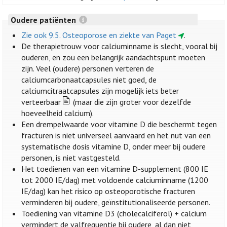
Oudere patiënten
Zie ook 9.5. Osteoporose en ziekte van Paget
.
De therapietrouw voor calciuminname is slecht, vooral bij
ouderen, en zou een belangrijk aandachtspunt moeten
zijn. Veel (oudere) personen verteren de
calciumcarbonaatcapsules niet goed, de
calciumcitraatcapsules zijn mogelijk iets beter
verteerbaar
(maar die zijn groter voor dezelfde
hoeveelheid calcium).
Een drempelwaarde voor vitamine D die beschermt tegen
fracturen is niet universeel aanvaard en het nut van een
systematische dosis vitamine D, onder meer bij oudere
personen, is niet vastgesteld.
Het toedienen van een vitamine D-supplement (800 IE
tot 2000 IE/dag) met voldoende calciuminname (1200
IE/dag) kan het risico op osteoporotische fracturen
verminderen bij oudere, geïnstitutionaliseerde personen.
Toediening van vitamine D3 (cholecalciferol) + calcium
vermindert de valfrequentie bij oudere, al dan niet