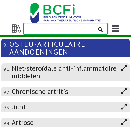
Weergeven
navigatieba
Weergeven/verbergen
inhoudstafel
OSTEO-ARTICULAIRE
9.
AANDOENINGEN
Niet-steroïdale anti-inflammatoire
9.1.
middelen
Chronische artritis
9.2.
Jicht
9.3.
Artrose
9.4.