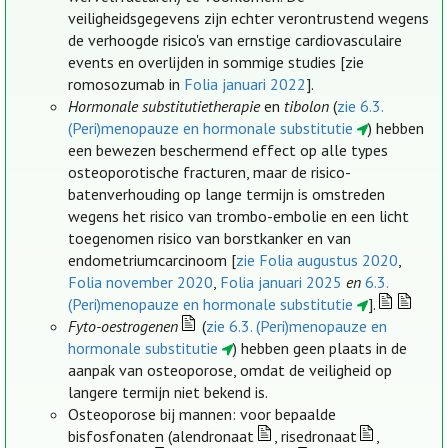
veiligheidsgegevens zijn echter verontrustend wegens
de verhoogde risico's van ernstige cardiovasculaire
events en overlijden in sommige studies [zie
romosozumab in
Folia januari 2022
].
Hormonale substitutietherapie
en
tibolon
(
zie 6.3.
(Peri)menopauze en hormonale substitutie
) hebben
een bewezen beschermend effect op alle types
osteoporotische fracturen, maar de risico-
batenverhouding op lange termijn is omstreden
wegens het risico van trombo-embolie en een licht
toegenomen risico van borstkanker en van
endometriumcarcinoom [
zie Folia augustus 2020
,
Folia november 2020
,
Folia januari 2025
en
6.3.
(Peri)menopauze en hormonale substitutie
].
Fyto-oestrogenen
(
zie 6.3. (Peri)menopauze en
hormonale substitutie
) hebben geen plaats in de
aanpak van osteoporose, omdat de veiligheid op
langere termijn niet bekend is.
Osteoporose bij mannen: voor bepaalde
bisfosfonaten (alendronaat
, risedronaat
,