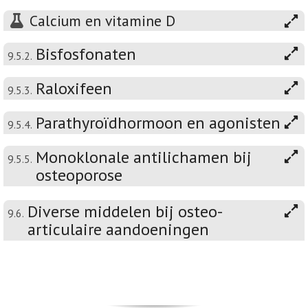
Calcium en vitamine D
Bisfosfonaten
9.5.2.
Raloxifeen
9.5.3.
Parathyroïdhormoon en agonisten
9.5.4.
Monoklonale antilichamen bij
9.5.5.
osteoporose
Diverse middelen bij osteo-
9.6.
articulaire aandoeningen