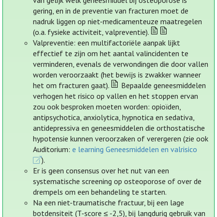
van gelijk welk geneesmiddel bij osteoporose is
gering, en in de preventie van fracturen moet de
nadruk liggen op niet-medicamenteuze maatregelen
(o.a. fysieke activiteit, valpreventie).
Valpreventie: een multifactoriële aanpak lijkt
effectief te zijn om het aantal valincidenten te
verminderen, evenals de verwondingen die door vallen
worden veroorzaakt (het bewijs is zwakker wanneer
het om fracturen gaat).
Bepaalde geneesmiddelen
verhogen het risico op vallen en het stoppen ervan
zou ook besproken moeten worden: opioïden,
antipsychotica, anxiolytica, hypnotica en sedativa,
antidepressiva en geneesmiddelen die orthostatische
hypotensie kunnen veroorzaken of verergeren (zie ook
Auditorium:
e learning Geneesmiddelen en valrisico
).
Er is geen consensus over het nut van een
systematische screening op osteoporose of over de
drempels om een behandeling te starten.
Na een niet-traumatische fractuur, bij een lage
botdensiteit (T-score ≤ -2,5), bij langdurig gebruik van