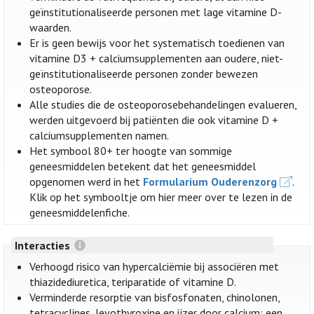
geïnstitutionaliseerde personen met lage vitamine D-
waarden.
Er is geen bewijs voor het systematisch toedienen van
vitamine D3 + calciumsupplementen aan oudere, niet-
geïnstitutionaliseerde personen zonder bewezen
osteoporose.
Alle studies die de osteoporosebehandelingen evalueren,
werden uitgevoerd bij patiënten die ook vitamine D +
calciumsupplementen namen.
Het symbool 80+ ter hoogte van sommige
geneesmiddelen betekent dat het geneesmiddel
opgenomen werd in het
Formularium Ouderenzorg
.
Klik op het symbooltje om hier meer over te lezen in de
geneesmiddelenfiche.
Interacties
Verhoogd risico van hypercalciëmie bij associëren met
thiazidediuretica, teriparatide of vitamine D.
Verminderde resorptie van bisfosfonaten, chinolonen,
tetracyclines, levothyroxine en ijzer door calcium; een