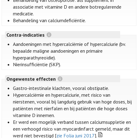
Behandeling van osteoporose: als supplement in
associatie met vitamine D en andere botregulerende
medicatie.
Behandeling van calciumdeficiëntie.
Contra-indicaties
Aandoeningen met hypercalciëmie of hypercalciurie (bv.
bepaalde maligne aandoeningen en primaire
hyperparathyreoïdie).
Nierinsufficiëntie (SKP).
Ongewenste effecten
Gastro-intestinale klachten, vooral obstipatie.
Hypercalciëmie en hypercalciurie, met risico van
nierstenen, vooral bij langdurig gebruik van hoge doses, bij
patiënten met nierfalen en bij patiënten die hoge doses
vitamine D innemen.
Er werd een mogelijk verband tussen calciumsuppletie en
een verhoogd risico van myocardinfarct gemeld, maar dit
werd niet bevestigd [
zie Folia juni 2017
].