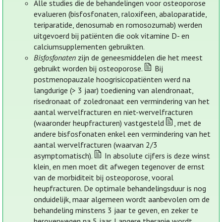
Alle studies die de behandelingen voor osteoporose
evalueren (bisfosfonaten, raloxifeen, abaloparatide,
teriparatide, denosumab en romosozumab) werden
uitgevoerd bij patiënten die ook vitamine D- en
calciumsupplementen gebruikten.
Bisfosfonaten
zijn de geneesmiddelen die het meest
gebruikt worden bij osteoporose.
Bij
postmenopauzale hoogrisicopatiënten werd na
langdurige (> 3 jaar) toediening van alendronaat,
risedronaat of zoledronaat een vermindering van het
aantal wervelfracturen en niet-wervelfracturen
(waaronder heupfracturen) vastgesteld
, met de
andere bisfosfonaten enkel een vermindering van het
aantal wervelfracturen (waarvan 2/3
asymptomatisch).
In absolute cijfers is deze winst
klein, en men moet dit afwegen tegenover de ernst
van de morbiditeit bij osteoporose, vooral
heupfracturen. De optimale behandelingsduur is nog
onduidelijk, maar algemeen wordt aanbevolen om de
behandeling minstens 3 jaar te geven, en zeker te
heroverwegen na 5 jaar. Langere therapie wordt