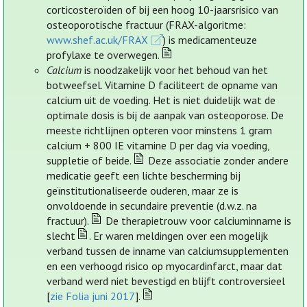
corticosteroïden of bij een hoog 10-jaarsrisico van
osteoporotische fractuur (FRAX-algoritme:
www.shef.ac.uk/FRAX
) is medicamenteuze
profylaxe te overwegen.
Calcium
is noodzakelijk voor het behoud van het
botweefsel. Vitamine D faciliteert de opname van
calcium uit de voeding. Het is niet duidelijk wat de
optimale dosis is bij de aanpak van osteoporose. De
meeste richtlijnen opteren voor minstens 1 gram
calcium + 800 IE vitamine D per dag via voeding,
suppletie of beide.
Deze associatie zonder andere
medicatie geeft een lichte bescherming bij
geïnstitutionaliseerde ouderen, maar ze is
onvoldoende in secundaire preventie (d.w.z. na
fractuur).
De therapietrouw voor calciuminname is
slecht
. Er waren meldingen over een mogelijk
verband tussen de inname van calciumsupplementen
en een verhoogd risico op myocardinfarct, maar dat
verband werd niet bevestigd en blijft controversieel
[
zie Folia juni 2017
].