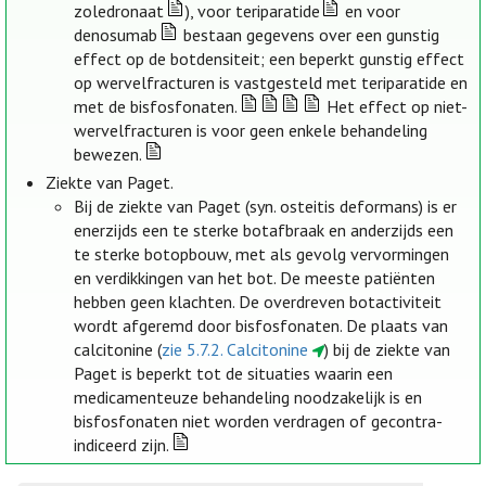
zoledronaat
), voor teriparatide
en voor
denosumab
bestaan gegevens over een gunstig
effect op de botdensiteit; een beperkt gunstig effect
op wervelfracturen is vastgesteld met teriparatide en
met de bisfosfonaten.
Het effect op niet-
wervelfracturen is voor geen enkele behandeling
bewezen.
Ziekte van Paget.
Bij de ziekte van Paget (syn. osteitis deformans) is er
enerzijds een te sterke botafbraak en anderzijds een
te sterke botopbouw, met als gevolg vervormingen
en verdikkingen van het bot. De meeste patiënten
hebben geen klachten. De overdreven botactiviteit
wordt afgeremd door bisfosfonaten. De plaats van
calcitonine (
zie 5.7.2. Calcitonine
) bij de ziekte van
Paget is beperkt tot de situaties waarin een
medicamenteuze behandeling noodzakelijk is en
bisfosfonaten niet worden verdragen of gecontra-
indiceerd zijn.