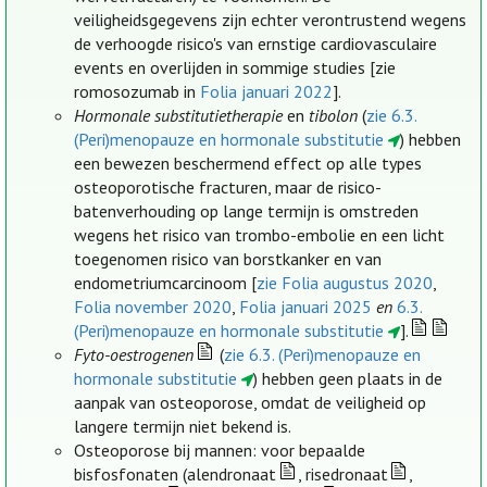
veiligheidsgegevens zijn echter verontrustend wegens
de verhoogde risico's van ernstige cardiovasculaire
events en overlijden in sommige studies [zie
romosozumab in
Folia januari 2022
].
Hormonale substitutietherapie
en
tibolon
(
zie 6.3.
(Peri)menopauze en hormonale substitutie
) hebben
een bewezen beschermend effect op alle types
osteoporotische fracturen, maar de risico-
batenverhouding op lange termijn is omstreden
wegens het risico van trombo-embolie en een licht
toegenomen risico van borstkanker en van
endometriumcarcinoom [
zie Folia augustus 2020
,
Folia november 2020
,
Folia januari 2025
en
6.3.
(Peri)menopauze en hormonale substitutie
].
Fyto-oestrogenen
(
zie 6.3. (Peri)menopauze en
hormonale substitutie
) hebben geen plaats in de
aanpak van osteoporose, omdat de veiligheid op
langere termijn niet bekend is.
Osteoporose bij mannen: voor bepaalde
bisfosfonaten (alendronaat
, risedronaat
,