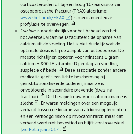
corticosteroïden of bij een hoog 10-jaarsrisico van
osteoporotische fractuur (FRAX-algoritme:
www.shef.ac.uk/FRAX
) is medicamenteuze
profylaxe te overwegen.
Calcium
is noodzakelijk voor het behoud van het
botweefsel. Vitamine D faciliteert de opname van
calcium uit de voeding. Het is niet duidelijk wat de
optimale dosis is bij de aanpak van osteoporose. De
meeste richtlijnen opteren voor minstens 1 gram
calcium + 800 IE vitamine D per dag via voeding,
suppletie of beide.
Deze associatie zonder andere
medicatie geeft een lichte bescherming bij
geïnstitutionaliseerde ouderen, maar ze is
onvoldoende in secundaire preventie (d.w.z. na
fractuur).
De therapietrouw voor calciuminname is
slecht
. Er waren meldingen over een mogelijk
verband tussen de inname van calciumsupplementen
en een verhoogd risico op myocardinfarct, maar dat
verband werd niet bevestigd en blijft controversieel
[
zie Folia juni 2017
].