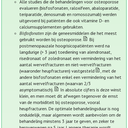
Alle studies die de behandelingen voor osteoporose
evalueren (bisfosfonaten, raloxifeen, abaloparatide,
teriparatide, denosumab en romosozumab) werden
uitgevoerd bij patiënten die ook vitamine D- en
calciumsupplementen gebruikten.
Bisfosfonaten
zijn de geneesmiddelen die het meest
gebruikt worden bij osteoporose.
Bij
postmenopauzale hoogrisicopatiënten werd na
langdurige (> 3 jaar) toediening van alendronaat,
risedronaat of zoledronaat een vermindering van het
aantal wervelfracturen en niet-wervelfracturen
(waaronder heupfracturen) vastgesteld
, met de
andere bisfosfonaten enkel een vermindering van het
aantal wervelfracturen (waarvan 2/3
asymptomatisch).
In absolute cijfers is deze winst
klein, en men moet dit afwegen tegenover de ernst
van de morbiditeit bij osteoporose, vooral
heupfracturen. De optimale behandelingsduur is nog
onduidelijk, maar algemeen wordt aanbevolen om de
behandeling minstens 3 jaar te geven, en zeker te
heroverwegen na 5 jaar. Langere therapie wordt