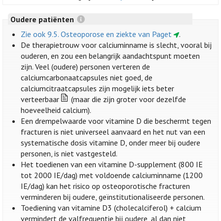
Oudere patiënten
Zie ook 9.5. Osteoporose en ziekte van Paget
.
De therapietrouw voor calciuminname is slecht, vooral bij
ouderen, en zou een belangrijk aandachtspunt moeten
zijn. Veel (oudere) personen verteren de
calciumcarbonaatcapsules niet goed, de
calciumcitraatcapsules zijn mogelijk iets beter
verteerbaar
(maar die zijn groter voor dezelfde
hoeveelheid calcium).
Een drempelwaarde voor vitamine D die beschermt tegen
fracturen is niet universeel aanvaard en het nut van een
systematische dosis vitamine D, onder meer bij oudere
personen, is niet vastgesteld.
Het toedienen van een vitamine D-supplement (800 IE
tot 2000 IE/dag) met voldoende calciuminname (1200
IE/dag) kan het risico op osteoporotische fracturen
verminderen bij oudere, geïnstitutionaliseerde personen.
Toediening van vitamine D3 (cholecalciferol) + calcium
vermindert de valfrequentie bij oudere, al dan niet