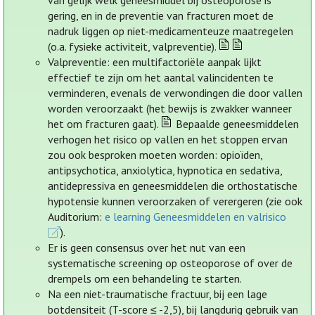
van gelijk welk geneesmiddel bij osteoporose is
gering, en in de preventie van fracturen moet de
nadruk liggen op niet-medicamenteuze maatregelen
(o.a. fysieke activiteit, valpreventie).
Valpreventie: een multifactoriële aanpak lijkt
effectief te zijn om het aantal valincidenten te
verminderen, evenals de verwondingen die door vallen
worden veroorzaakt (het bewijs is zwakker wanneer
het om fracturen gaat).
Bepaalde geneesmiddelen
verhogen het risico op vallen en het stoppen ervan
zou ook besproken moeten worden: opioïden,
antipsychotica, anxiolytica, hypnotica en sedativa,
antidepressiva en geneesmiddelen die orthostatische
hypotensie kunnen veroorzaken of verergeren (zie ook
Auditorium:
e learning Geneesmiddelen en valrisico
).
Er is geen consensus over het nut van een
systematische screening op osteoporose of over de
drempels om een behandeling te starten.
Na een niet-traumatische fractuur, bij een lage
botdensiteit (T-score ≤ -2,5), bij langdurig gebruik van