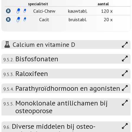
specialiteit
aantal
Calci-Chew
kauwtabl.
120 x
Cacit
bruistabl.
20 x
Calcium en vitamine D
Bisfosfonaten
9.5.2.
Raloxifeen
9.5.3.
Parathyroïdhormoon en agonisten
9.5.4.
Monoklonale antilichamen bij
9.5.5.
osteoporose
Diverse middelen bij osteo-
9.6.