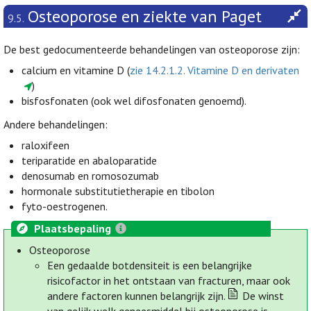
Osteoporose en ziekte van Paget
9.5.
De best gedocumenteerde behandelingen van osteoporose zijn:
calcium en vitamine D (
zie 14.2.1.2. Vitamine D en derivaten
)
bisfosfonaten (ook wel difosfonaten genoemd).
Andere behandelingen:
raloxifeen
teriparatide en abaloparatide
denosumab en romosozumab
hormonale substitutietherapie en tibolon
fyto-oestrogenen.
Plaatsbepaling
Osteoporose
Een gedaalde botdensiteit is een belangrijke
risicofactor in het ontstaan van fracturen, maar ook
andere factoren kunnen belangrijk zijn.
De winst