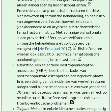
alleen aangeraden bij hoogrisicopatiënten.
Preventie van symptomatische fracturen is echter
niet bewezen bij chronische behandeling, en het risico
van ongewenste effecten, hoewel zeldzaam
(kaakbeennecrose en atypische subtrochanterische
femurfracturen), stijgt. Met sommige bisfosfonaten
is een preventief effect op wervelfracturen bij
chronische behandeling met corticosteroïden
vastgesteld [
zie Folia juni 2017
].
Bisfosfonaten
worden ook gebruikt bij sommige hematologische
aandoeningen en bij botmetastasen.
Raloxifeen
, een selectieve oestrogeenreceptor-
modulator (SERM), heeft in het kader van
postmenopauzale osteoporose een beperkte plaats.
Er is een daling van de incidentie van wervelfracturen
aangetoond bij postmenopauzale vrouwen jonger dan
70 jaar met osteoporose, maar er was geen effect op
heupfracturen. Raloxifeen verhoogt het risico van
trombo-embolische problemen.
Teriparatide
had in enkele klinische studies een gunstig