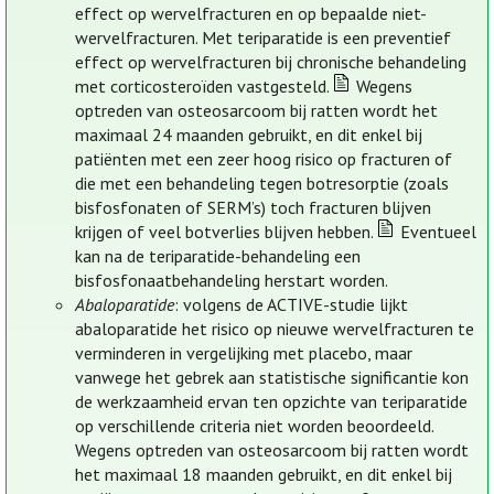
effect op wervelfracturen en op bepaalde niet-
wervelfracturen. Met teriparatide is een preventief
effect op wervelfracturen bij chronische behandeling
met corticosteroïden vastgesteld.
Wegens
optreden van osteosarcoom bij ratten wordt het
maximaal 24 maanden gebruikt, en dit enkel bij
patiënten met een zeer hoog risico op fracturen of
die met een behandeling tegen botresorptie (zoals
bisfosfonaten of SERM’s) toch fracturen blijven
krijgen of veel botverlies blijven hebben.
Eventueel
kan na de teriparatide-behandeling een
bisfosfonaatbehandeling herstart worden.
Abaloparatide
: volgens de ACTIVE-studie lijkt
abaloparatide het risico op nieuwe wervelfracturen te
verminderen in vergelijking met placebo, maar
vanwege het gebrek aan statistische significantie kon
de werkzaamheid ervan ten opzichte van teriparatide
op verschillende criteria niet worden beoordeeld.
Wegens optreden van osteosarcoom bij ratten wordt
het maximaal 18 maanden gebruikt, en dit enkel bij