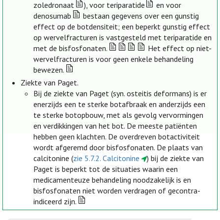
zoledronaat
), voor teriparatide
en voor
denosumab
bestaan gegevens over een gunstig
effect op de botdensiteit; een beperkt gunstig effect
op wervelfracturen is vastgesteld met teriparatide en
met de bisfosfonaten.
Het effect op niet-
wervelfracturen is voor geen enkele behandeling
bewezen.
Ziekte van Paget.
Bij de ziekte van Paget (syn. osteitis deformans) is er
enerzijds een te sterke botafbraak en anderzijds een
te sterke botopbouw, met als gevolg vervormingen
en verdikkingen van het bot. De meeste patiënten
hebben geen klachten. De overdreven botactiviteit
wordt afgeremd door bisfosfonaten. De plaats van
calcitonine (
zie 5.7.2. Calcitonine
) bij de ziekte van
Paget is beperkt tot de situaties waarin een
medicamenteuze behandeling noodzakelijk is en
bisfosfonaten niet worden verdragen of gecontra-
indiceerd zijn.