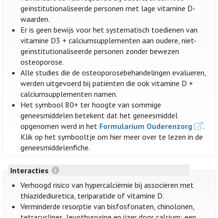
geïnstitutionaliseerde personen met lage vitamine D-
waarden.
Er is geen bewijs voor het systematisch toedienen van
vitamine D3 + calciumsupplementen aan oudere, niet-
geïnstitutionaliseerde personen zonder bewezen
osteoporose.
Alle studies die de osteoporosebehandelingen evalueren,
werden uitgevoerd bij patiënten die ook vitamine D +
calciumsupplementen namen.
Het symbool 80+ ter hoogte van sommige
geneesmiddelen betekent dat het geneesmiddel
opgenomen werd in het
Formularium Ouderenzorg
.
Klik op het symbooltje om hier meer over te lezen in de
geneesmiddelenfiche.
Interacties
Verhoogd risico van hypercalciëmie bij associëren met
thiazidediuretica, teriparatide of vitamine D.
Verminderde resorptie van bisfosfonaten, chinolonen,
tetracyclines, levothyroxine en ijzer door calcium; een