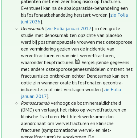
patiënten met een zeer hoog risico op fracturen.
Eventueel kan na de abaloparatide-behandeling een
bisfosfonaatbehandeling herstart worden [
zie Folia
juni 2026
].
Denosumab
[
zie Folia januari 2017
]: in één grote
studie met denosumab ten opzichte van placebo
werd bij postmenopauzale vrouwen met osteoporose
een vermindering gezien van de incidentie van
wervelfracturen en van niet-wervelfracturen,
waaronder heupfracturen.
Vergelijkende gegevens
met andere osteoporosegeneesmiddelen omtrent het
fractuurrisico ontbreken echter. Denosumab kan een
optie zijn wanneer orale bisfosfonaten gecontra-
indiceerd zijn of niet verdragen worden [
zie Folia
januari 2017
].
Romosozumab
verhoogt de botmineraaldichtheid
(BMD) en verlaagt het risico op wervelfracturen en
klinische fracturen. Het bleek werkzamer dan
alendronaat om wervelfracturen en klinische
fracturen (symptomatische wervel- en niet-
wervelfracturen) te voorkomen. De