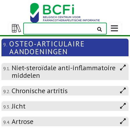
Weergeven
navigatieba
Weergeven/verbergen
inhoudstafel
OSTEO-ARTICULAIRE
9.
AANDOENINGEN
Niet-steroïdale anti-inflammatoire
9.1.
middelen
Chronische artritis
9.2.
Jicht
9.3.
Artrose
9.4.