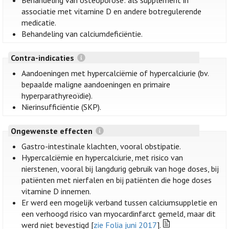
Behandeling van osteoporose: als supplement in
associatie met vitamine D en andere botregulerende
medicatie.
Behandeling van calciumdeficiëntie.
Contra-indicaties
Aandoeningen met hypercalciëmie of hypercalciurie (bv.
bepaalde maligne aandoeningen en primaire
hyperparathyreoïdie).
Nierinsufficiëntie (SKP).
Ongewenste effecten
Gastro-intestinale klachten, vooral obstipatie.
Hypercalciëmie en hypercalciurie, met risico van
nierstenen, vooral bij langdurig gebruik van hoge doses, bij
patiënten met nierfalen en bij patiënten die hoge doses
vitamine D innemen.
Er werd een mogelijk verband tussen calciumsuppletie en
een verhoogd risico van myocardinfarct gemeld, maar dit
werd niet bevestigd [
zie Folia juni 2017
].