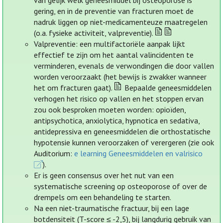
van gelijk welk geneesmiddel bij osteoporose is
gering, en in de preventie van fracturen moet de
nadruk liggen op niet-medicamenteuze maatregelen
(o.a. fysieke activiteit, valpreventie).
Valpreventie: een multifactoriële aanpak lijkt
effectief te zijn om het aantal valincidenten te
verminderen, evenals de verwondingen die door vallen
worden veroorzaakt (het bewijs is zwakker wanneer
het om fracturen gaat).
Bepaalde geneesmiddelen
verhogen het risico op vallen en het stoppen ervan
zou ook besproken moeten worden: opioïden,
antipsychotica, anxiolytica, hypnotica en sedativa,
antidepressiva en geneesmiddelen die orthostatische
hypotensie kunnen veroorzaken of verergeren (zie ook
Auditorium:
e learning Geneesmiddelen en valrisico
).
Er is geen consensus over het nut van een
systematische screening op osteoporose of over de
drempels om een behandeling te starten.
Na een niet-traumatische fractuur, bij een lage
botdensiteit (T-score ≤ -2,5), bij langdurig gebruik van