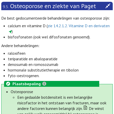
Osteoporose en ziekte van Paget
9.5.
De best gedocumenteerde behandelingen van osteoporose zijn:
calcium en vitamine D (
zie 14.2.1.2. Vitamine D en derivaten
)
bisfosfonaten (ook wel difosfonaten genoemd).
Andere behandelingen:
raloxifeen
teriparatide en abaloparatide
denosumab en romosozumab
hormonale substitutietherapie en tibolon
fyto-oestrogenen.
Plaatsbepaling
Osteoporose
Een gedaalde botdensiteit is een belangrijke
risicofactor in het ontstaan van fracturen, maar ook
andere factoren kunnen belangrijk zijn.
De winst