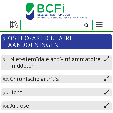
Weergeven
navigatieba
Weergeven/verbergen
inhoudstafel
OSTEO-ARTICULAIRE
9.
AANDOENINGEN
Niet-steroïdale anti-inflammatoire
9.1.
middelen
Chronische artritis
9.2.
Jicht
9.3.
Artrose
9.4.