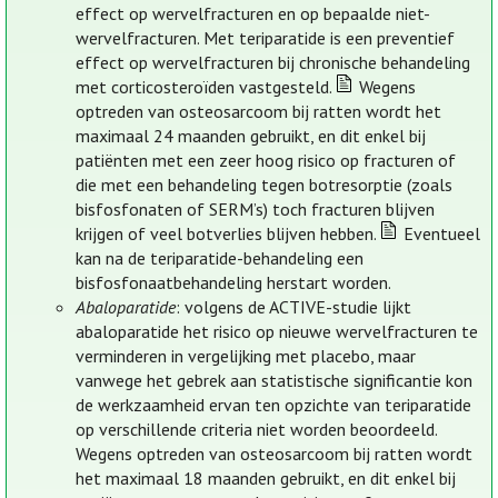
effect op wervelfracturen en op bepaalde niet-
wervelfracturen. Met teriparatide is een preventief
effect op wervelfracturen bij chronische behandeling
met corticosteroïden vastgesteld.
Wegens
optreden van osteosarcoom bij ratten wordt het
maximaal 24 maanden gebruikt, en dit enkel bij
patiënten met een zeer hoog risico op fracturen of
die met een behandeling tegen botresorptie (zoals
bisfosfonaten of SERM’s) toch fracturen blijven
krijgen of veel botverlies blijven hebben.
Eventueel
kan na de teriparatide-behandeling een
bisfosfonaatbehandeling herstart worden.
Abaloparatide
: volgens de ACTIVE-studie lijkt
abaloparatide het risico op nieuwe wervelfracturen te
verminderen in vergelijking met placebo, maar
vanwege het gebrek aan statistische significantie kon
de werkzaamheid ervan ten opzichte van teriparatide
op verschillende criteria niet worden beoordeeld.
Wegens optreden van osteosarcoom bij ratten wordt
het maximaal 18 maanden gebruikt, en dit enkel bij