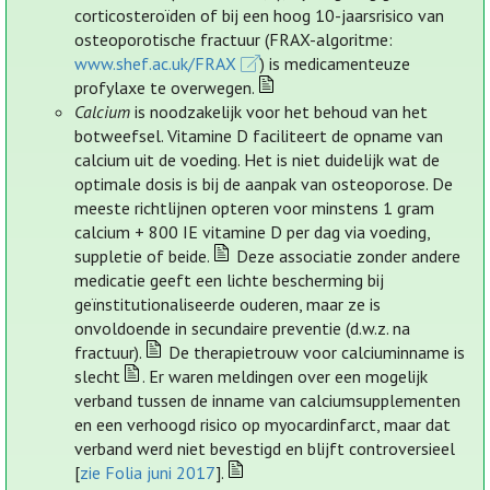
corticosteroïden of bij een hoog 10-jaarsrisico van
osteoporotische fractuur (FRAX-algoritme:
www.shef.ac.uk/FRAX
) is medicamenteuze
profylaxe te overwegen.
Calcium
is noodzakelijk voor het behoud van het
botweefsel. Vitamine D faciliteert de opname van
calcium uit de voeding. Het is niet duidelijk wat de
optimale dosis is bij de aanpak van osteoporose. De
meeste richtlijnen opteren voor minstens 1 gram
calcium + 800 IE vitamine D per dag via voeding,
suppletie of beide.
Deze associatie zonder andere
medicatie geeft een lichte bescherming bij
geïnstitutionaliseerde ouderen, maar ze is
onvoldoende in secundaire preventie (d.w.z. na
fractuur).
De therapietrouw voor calciuminname is
slecht
. Er waren meldingen over een mogelijk
verband tussen de inname van calciumsupplementen
en een verhoogd risico op myocardinfarct, maar dat
verband werd niet bevestigd en blijft controversieel
[
zie Folia juni 2017
].