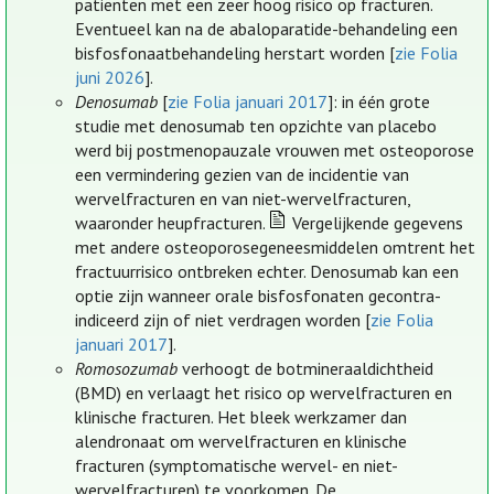
patiënten met een zeer hoog risico op fracturen.
Eventueel kan na de abaloparatide-behandeling een
bisfosfonaatbehandeling herstart worden [
zie Folia
juni 2026
].
Denosumab
[
zie Folia januari 2017
]: in één grote
studie met denosumab ten opzichte van placebo
werd bij postmenopauzale vrouwen met osteoporose
een vermindering gezien van de incidentie van
wervelfracturen en van niet-wervelfracturen,
waaronder heupfracturen.
Vergelijkende gegevens
met andere osteoporosegeneesmiddelen omtrent het
fractuurrisico ontbreken echter. Denosumab kan een
optie zijn wanneer orale bisfosfonaten gecontra-
indiceerd zijn of niet verdragen worden [
zie Folia
januari 2017
].
Romosozumab
verhoogt de botmineraaldichtheid
(BMD) en verlaagt het risico op wervelfracturen en
klinische fracturen. Het bleek werkzamer dan
alendronaat om wervelfracturen en klinische
fracturen (symptomatische wervel- en niet-
wervelfracturen) te voorkomen. De