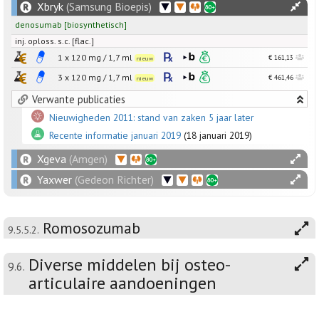
Xbryk
(Samsung Bioepis)
denosumab
[
biosynthetisch
]
inj. oploss. s.c. [flac.]
1 x
120
mg
/
1,7
ml
€ 161,13
nieuw
3 x
120
mg
/
1,7
ml
€ 461,46
nieuw
Verwante publicaties
Nieuwigheden 2011: stand van zaken 5 jaar later
Recente informatie januari 2019
(18 januari 2019)
Xgeva
(Amgen)
Yaxwer
(Gedeon Richter)
Romosozumab
9.5.5.2.
Diverse middelen bij osteo-
9.6.
articulaire aandoeningen