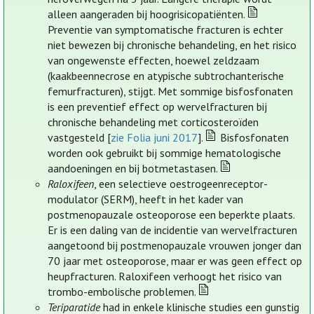
alleen aangeraden bij hoogrisicopatiënten.
Preventie van symptomatische fracturen is echter
niet bewezen bij chronische behandeling, en het risico
van ongewenste effecten, hoewel zeldzaam
(kaakbeennecrose en atypische subtrochanterische
femurfracturen), stijgt. Met sommige bisfosfonaten
is een preventief effect op wervelfracturen bij
chronische behandeling met corticosteroïden
vastgesteld [
zie Folia juni 2017
].
Bisfosfonaten
worden ook gebruikt bij sommige hematologische
aandoeningen en bij botmetastasen.
Raloxifeen
, een selectieve oestrogeenreceptor-
modulator (SERM), heeft in het kader van
postmenopauzale osteoporose een beperkte plaats.
Er is een daling van de incidentie van wervelfracturen
aangetoond bij postmenopauzale vrouwen jonger dan
70 jaar met osteoporose, maar er was geen effect op
heupfracturen. Raloxifeen verhoogt het risico van
trombo-embolische problemen.
Teriparatide
had in enkele klinische studies een gunstig