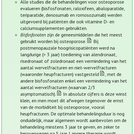
Alle studies die de behandelingen voor osteoporose
evalueren (bisfosfonaten, raloxifeen, abaloparatide,
teriparatide, denosumab en romosozumab) werden
uitgevoerd bij patiënten die ook vitamine D- en
calciumsupplementen gebruikten.
Bisfosfonaten
zijn de geneesmiddelen die het meest
gebruikt worden bij osteoporose.
Bij
postmenopauzale hoogrisicopatiënten werd na
langdurige (> 3 jaar) toediening van alendronaat,
risedronaat of zoledronaat een vermindering van het
aantal wervelfracturen en niet-wervelfracturen
(waaronder heupfracturen) vastgesteld
, met de
andere bisfosfonaten enkel een vermindering van het
aantal wervelfracturen (waarvan 2/3
asymptomatisch).
In absolute cijfers is deze winst
klein, en men moet dit afwegen tegenover de ernst
van de morbiditeit bij osteoporose, vooral
heupfracturen. De optimale behandelingsduur is nog
onduidelijk, maar algemeen wordt aanbevolen om de
behandeling minstens 3 jaar te geven, en zeker te
heroverwegen na 5 jaar. Langere therapie wordt