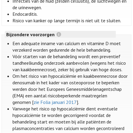
Infecties van de huid (zelden cellulitis), de luchtwegen en
de urinewegen.
Endocarditis.
Risico van kanker op lange termijn is niet uit te sluiten.
Bijzondere voorzorgen
Een adequate inname van calcium en vitamine D moet
verzekerd worden gedurende de hele behandeling.
Vóór starten van de behandeling wordt een preventief
tandheelkundig onderzoek aanbevolen (wegens het risico
van kaakbeennecrose), zeker bij gebruik van hoge doses.
Om het risico van hypocalciëmie en kaakbeennecrose door
denosumab in het kader van osteoporose te beperken
werden door het Europees Geneesmiddelenagentschap
(EMA) een aantal risicobeperkende maatregelen
genomen [
zie Folia januari 2017
].
Vanwege het risico op hypocalciëmie dient eventuele
hypocalciëmie te worden gecorrigeerd voordat de
behandeling start en moeten bij alle patiënten de
plasmaconcentraties van calcium worden gecontroleerd