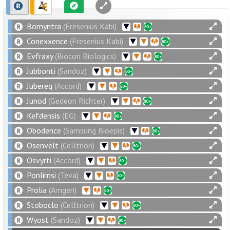
Bomyntra
(Fresenius Kabi)
Conexxence
(Fresenius Kabi)
Evfraxy
(Biocon Biologics)
Jubbonti
(Sandoz)
Jubereq
(Accord)
Junod
(Gedeon Richter)
Kefdensis
(EG)
Obodence
(Samsung Bioepis)
Osenvelt
(Celltrion)
Osvyrti
(Accord)
Ponlimsi
(Teva)
Prolia
(Amgen)
Stoboclo
(Celltrion)
Wyost
(Sandoz)