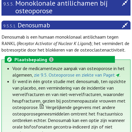
Monoklonale antilichamen bij
9.5.5.
osteoporose
Denosumab
9.5.5.1.
Denosumab is een humaan monoklonaal antilichaam tegen
RANKL (
Receptor Activator of Nuclear K Ligand
); het vermindert de
botresorptie door het blokkeren van de osteoclastenactiviteit.
Plaatsbepaling
Voor de medicamenteuze aanpak van osteoporose in het
algemeen,
zie 9.5. Osteoporose en ziekte van Paget
.
Er werd in één grote studie met denosumab, ten opzichte
van placebo, een vermindering van de incidentie van
wervelfracturen en van niet-wervelfracturen, waaronder
heupfracturen, gezien bij postmenopauzale vrouwen met
osteoporose.
Vergelijkende gegevens met andere
osteoporosegeneesmiddelen omtrent het fractuurrisico
ontbreken echter. Denosumab kan een optie zijn wanneer
orale bisfosfonaten gecontra-indiceerd zijn of niet