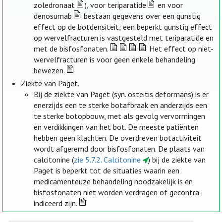
zoledronaat
), voor teriparatide
en voor
denosumab
bestaan gegevens over een gunstig
effect op de botdensiteit; een beperkt gunstig effect
op wervelfracturen is vastgesteld met teriparatide en
met de bisfosfonaten.
Het effect op niet-
wervelfracturen is voor geen enkele behandeling
bewezen.
Ziekte van Paget.
Bij de ziekte van Paget (syn. osteitis deformans) is er
enerzijds een te sterke botafbraak en anderzijds een
te sterke botopbouw, met als gevolg vervormingen
en verdikkingen van het bot. De meeste patiënten
hebben geen klachten. De overdreven botactiviteit
wordt afgeremd door bisfosfonaten. De plaats van
calcitonine (
zie 5.7.2. Calcitonine
) bij de ziekte van
Paget is beperkt tot de situaties waarin een
medicamenteuze behandeling noodzakelijk is en
bisfosfonaten niet worden verdragen of gecontra-
indiceerd zijn.