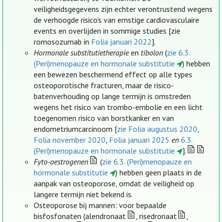
veiligheidsgegevens zijn echter verontrustend wegens
de verhoogde risico's van ernstige cardiovasculaire
events en overlijden in sommige studies [zie
romosozumab in
Folia januari 2022
].
Hormonale substitutietherapie
en
tibolon
(
zie 6.3.
(Peri)menopauze en hormonale substitutie
) hebben
een bewezen beschermend effect op alle types
osteoporotische fracturen, maar de risico-
batenverhouding op lange termijn is omstreden
wegens het risico van trombo-embolie en een licht
toegenomen risico van borstkanker en van
endometriumcarcinoom [
zie Folia augustus 2020
,
Folia november 2020
,
Folia januari 2025
en
6.3.
(Peri)menopauze en hormonale substitutie
].
Fyto-oestrogenen
(
zie 6.3. (Peri)menopauze en
hormonale substitutie
) hebben geen plaats in de
aanpak van osteoporose, omdat de veiligheid op
langere termijn niet bekend is.
Osteoporose bij mannen: voor bepaalde
bisfosfonaten (alendronaat
, risedronaat
,