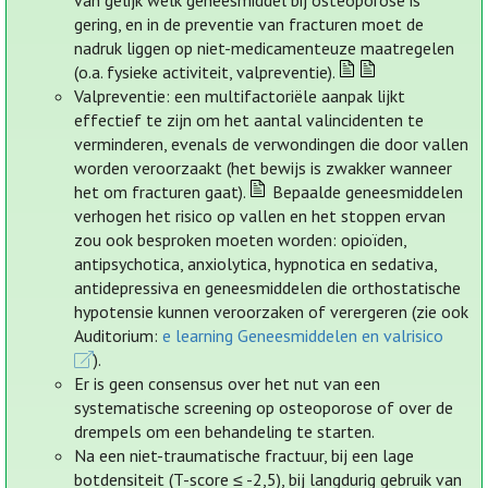
van gelijk welk geneesmiddel bij osteoporose is
gering, en in de preventie van fracturen moet de
nadruk liggen op niet-medicamenteuze maatregelen
(o.a. fysieke activiteit, valpreventie).
Valpreventie: een multifactoriële aanpak lijkt
effectief te zijn om het aantal valincidenten te
verminderen, evenals de verwondingen die door vallen
worden veroorzaakt (het bewijs is zwakker wanneer
het om fracturen gaat).
Bepaalde geneesmiddelen
verhogen het risico op vallen en het stoppen ervan
zou ook besproken moeten worden: opioïden,
antipsychotica, anxiolytica, hypnotica en sedativa,
antidepressiva en geneesmiddelen die orthostatische
hypotensie kunnen veroorzaken of verergeren (zie ook
Auditorium:
e learning Geneesmiddelen en valrisico
).
Er is geen consensus over het nut van een
systematische screening op osteoporose of over de
drempels om een behandeling te starten.
Na een niet-traumatische fractuur, bij een lage
botdensiteit (T-score ≤ -2,5), bij langdurig gebruik van