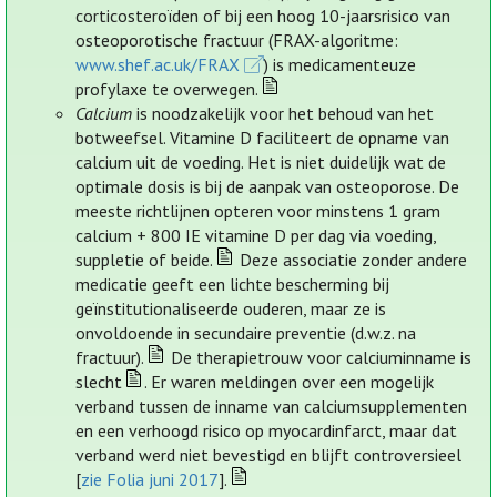
corticosteroïden of bij een hoog 10-jaarsrisico van
osteoporotische fractuur (FRAX-algoritme:
www.shef.ac.uk/FRAX
) is medicamenteuze
profylaxe te overwegen.
Calcium
is noodzakelijk voor het behoud van het
botweefsel. Vitamine D faciliteert de opname van
calcium uit de voeding. Het is niet duidelijk wat de
optimale dosis is bij de aanpak van osteoporose. De
meeste richtlijnen opteren voor minstens 1 gram
calcium + 800 IE vitamine D per dag via voeding,
suppletie of beide.
Deze associatie zonder andere
medicatie geeft een lichte bescherming bij
geïnstitutionaliseerde ouderen, maar ze is
onvoldoende in secundaire preventie (d.w.z. na
fractuur).
De therapietrouw voor calciuminname is
slecht
. Er waren meldingen over een mogelijk
verband tussen de inname van calciumsupplementen
en een verhoogd risico op myocardinfarct, maar dat
verband werd niet bevestigd en blijft controversieel
[
zie Folia juni 2017
].