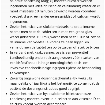
na orale toediening laag; zij moeten nuchter worden
ingenomen met (niet-bruisend en calciumarm) water en er
moet minstens 30 minuten gewacht worden vooraleer
voedsel, drank, een ander geneesmiddel of calcium wordt
ingenomen.
Gezien het risico van slokdarmletsels na orale inname
neemt men best de tabletten in met een groot glas
water (minstens 100 ml), wacht men best 1 uur of tot na
de inname van voedsel alvorens te gaan liggen, en
vermijdt men de tabletten op te zuigen of stuk te bijten.
In verband met kaakbeennecrose is een preventief
tandheelkundig onderzoek aangewezen vóór starten van
een bisfosfonaat in hoge (oncologische) dosis, om
invasieve tandheelkundige ingrepen tijdens de behandeling
te vermijden.
Zeker bij ongewone doseringsschemata (bv. wekelijks,
maandelijks of jaarlijks) is het belangrijk te zorgen dat de
patiënt de doseringsinstructies goed begrijpt.
Gezien het risico van hypocalciëmie bij intraveneuze
toediening moeten eventuele tekorten aan vitamine D en
calcium vooraf worden gecorrigeerd.