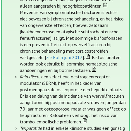
alleen aangeraden bij hoogrisicopatiënten.
Preventie van symptomatische fracturen is echter
niet bewezen bij chronische behandeling, en het risico
van ongewenste effecten, hoewel zeldzaam
(kaakbeennecrose en atypische subtrochanterische
femurfracturen), stijgt. Met sommige bisfosfonaten
is een preventief effect op wervelfracturen bij
chronische behandeling met corticosteroïden
vastgesteld [
zie Folia juni 2017
].
Bisfosfonaten
worden ook gebruikt bij sommige hematologische
aandoeningen en bij botmetastasen.
Raloxifeen
, een selectieve oestrogeenreceptor-
modulator (SERM), heeft in het kader van
postmenopauzale osteoporose een beperkte plaats.
Er is een daling van de incidentie van wervelfracturen
aangetoond bij postmenopauzale vrouwen jonger dan
70 jaar met osteoporose, maar er was geen effect op
heupfracturen. Raloxifeen verhoogt het risico van
trombo-embolische problemen.
Teriparatide
had in enkele klinische studies een gunstig