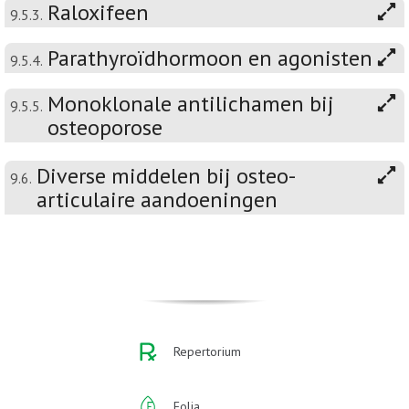
Raloxifeen
9.5.3.
Parathyroïdhormoon en agonisten
9.5.4.
Monoklonale antilichamen bij
9.5.5.
osteoporose
Diverse middelen bij osteo-
9.6.
articulaire aandoeningen
Repertorium
Folia