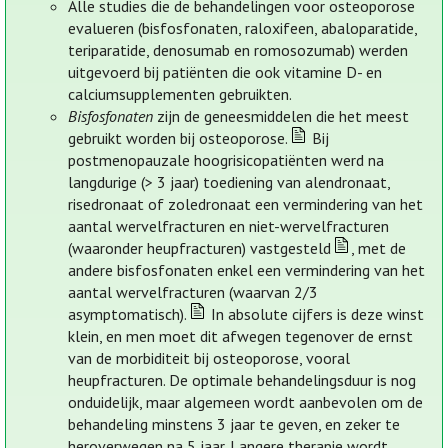
Alle studies die de behandelingen voor osteoporose
evalueren (bisfosfonaten, raloxifeen, abaloparatide,
teriparatide, denosumab en romosozumab) werden
uitgevoerd bij patiënten die ook vitamine D- en
calciumsupplementen gebruikten.
Bisfosfonaten
zijn de geneesmiddelen die het meest
gebruikt worden bij osteoporose.
Bij
postmenopauzale hoogrisicopatiënten werd na
langdurige (> 3 jaar) toediening van alendronaat,
risedronaat of zoledronaat een vermindering van het
aantal wervelfracturen en niet-wervelfracturen
(waaronder heupfracturen) vastgesteld
, met de
andere bisfosfonaten enkel een vermindering van het
aantal wervelfracturen (waarvan 2/3
asymptomatisch).
In absolute cijfers is deze winst
klein, en men moet dit afwegen tegenover de ernst
van de morbiditeit bij osteoporose, vooral
heupfracturen. De optimale behandelingsduur is nog
onduidelijk, maar algemeen wordt aanbevolen om de
behandeling minstens 3 jaar te geven, en zeker te
heroverwegen na 5 jaar. Langere therapie wordt