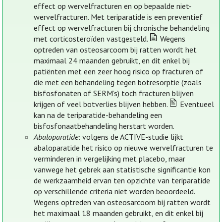
effect op wervelfracturen en op bepaalde niet-
wervelfracturen. Met teriparatide is een preventief
effect op wervelfracturen bij chronische behandeling
met corticosteroïden vastgesteld.
Wegens
optreden van osteosarcoom bij ratten wordt het
maximaal 24 maanden gebruikt, en dit enkel bij
patiënten met een zeer hoog risico op fracturen of
die met een behandeling tegen botresorptie (zoals
bisfosfonaten of SERM’s) toch fracturen blijven
krijgen of veel botverlies blijven hebben.
Eventueel
kan na de teriparatide-behandeling een
bisfosfonaatbehandeling herstart worden.
Abaloparatide
: volgens de ACTIVE-studie lijkt
abaloparatide het risico op nieuwe wervelfracturen te
verminderen in vergelijking met placebo, maar
vanwege het gebrek aan statistische significantie kon
de werkzaamheid ervan ten opzichte van teriparatide
op verschillende criteria niet worden beoordeeld.
Wegens optreden van osteosarcoom bij ratten wordt
het maximaal 18 maanden gebruikt, en dit enkel bij