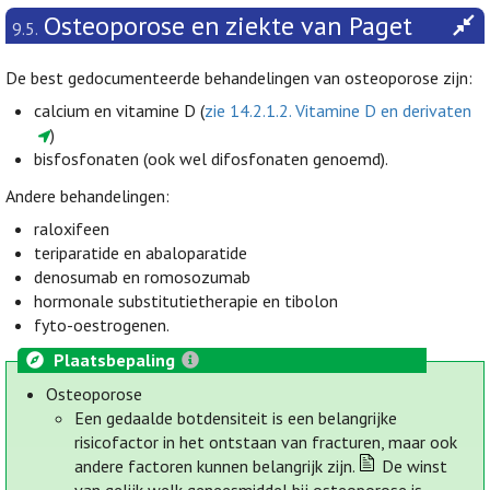
Osteoporose en ziekte van Paget
9.5.
De best gedocumenteerde behandelingen van osteoporose zijn:
calcium en vitamine D (
zie 14.2.1.2. Vitamine D en derivaten
)
bisfosfonaten (ook wel difosfonaten genoemd).
Andere behandelingen:
raloxifeen
teriparatide en abaloparatide
denosumab en romosozumab
hormonale substitutietherapie en tibolon
fyto-oestrogenen.
Plaatsbepaling
Osteoporose
Een gedaalde botdensiteit is een belangrijke
risicofactor in het ontstaan van fracturen, maar ook
andere factoren kunnen belangrijk zijn.
De winst