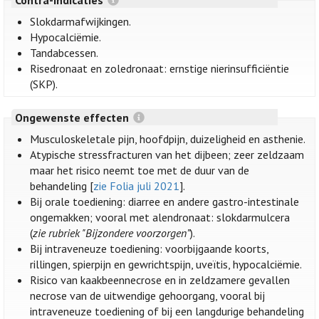
Slokdarmafwijkingen.
Hypocalciëmie.
Tandabcessen.
Risedronaat en zoledronaat: ernstige nierinsufficiëntie
(SKP).
Ongewenste effecten
Musculoskeletale pijn, hoofdpijn, duizeligheid en asthenie.
Atypische stressfracturen van het dijbeen; zeer zeldzaam
maar het risico neemt toe met de duur van de
behandeling [
zie Folia juli 2021
].
Bij orale toediening: diarree en andere gastro-intestinale
ongemakken; vooral met alendronaat: slokdarmulcera
(
zie rubriek "Bijzondere voorzorgen”
).
Bij intraveneuze toediening: voorbijgaande koorts,
rillingen, spierpijn en gewrichtspijn, uveïtis, hypocalciëmie.
Risico van kaakbeennecrose en in zeldzamere gevallen
necrose van de uitwendige gehoorgang, vooral bij
intraveneuze toediening of bij een langdurige behandeling