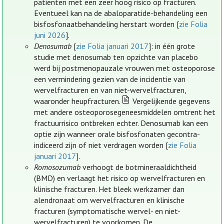
patiënten met een zeer hoog risico op fracturen.
Eventueel kan na de abaloparatide-behandeling een
bisfosfonaatbehandeling herstart worden [
zie Folia
juni 2026
].
Denosumab
[
zie Folia januari 2017
]: in één grote
studie met denosumab ten opzichte van placebo
werd bij postmenopauzale vrouwen met osteoporose
een vermindering gezien van de incidentie van
wervelfracturen en van niet-wervelfracturen,
waaronder heupfracturen.
Vergelijkende gegevens
met andere osteoporosegeneesmiddelen omtrent het
fractuurrisico ontbreken echter. Denosumab kan een
optie zijn wanneer orale bisfosfonaten gecontra-
indiceerd zijn of niet verdragen worden [
zie Folia
januari 2017
].
Romosozumab
verhoogt de botmineraaldichtheid
(BMD) en verlaagt het risico op wervelfracturen en
klinische fracturen. Het bleek werkzamer dan
alendronaat om wervelfracturen en klinische
fracturen (symptomatische wervel- en niet-
wervelfracturen) te voorkomen. De