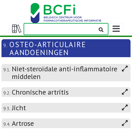
Weergeven
navigatieba
Weergeven/verbergen
inhoudstafel
OSTEO-ARTICULAIRE
9.
AANDOENINGEN
Niet-steroïdale anti-inflammatoire
9.1.
middelen
Chronische artritis
9.2.
Jicht
9.3.
Artrose
9.4.