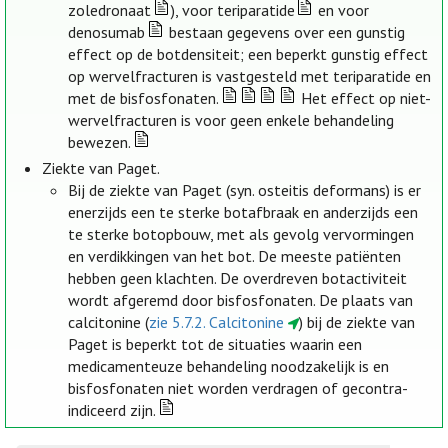
zoledronaat
), voor teriparatide
en voor
denosumab
bestaan gegevens over een gunstig
effect op de botdensiteit; een beperkt gunstig effect
op wervelfracturen is vastgesteld met teriparatide en
met de bisfosfonaten.
Het effect op niet-
wervelfracturen is voor geen enkele behandeling
bewezen.
Ziekte van Paget.
Bij de ziekte van Paget (syn. osteitis deformans) is er
enerzijds een te sterke botafbraak en anderzijds een
te sterke botopbouw, met als gevolg vervormingen
en verdikkingen van het bot. De meeste patiënten
hebben geen klachten. De overdreven botactiviteit
wordt afgeremd door bisfosfonaten. De plaats van
calcitonine (
zie 5.7.2. Calcitonine
) bij de ziekte van
Paget is beperkt tot de situaties waarin een
medicamenteuze behandeling noodzakelijk is en
bisfosfonaten niet worden verdragen of gecontra-
indiceerd zijn.