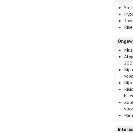
Slok
Hypo
Tand
Rise
Ongew
Musc
Atyp
202
Bij 
voor
Bij 
Risi
bij 
Zole
voor
Pami
Intera