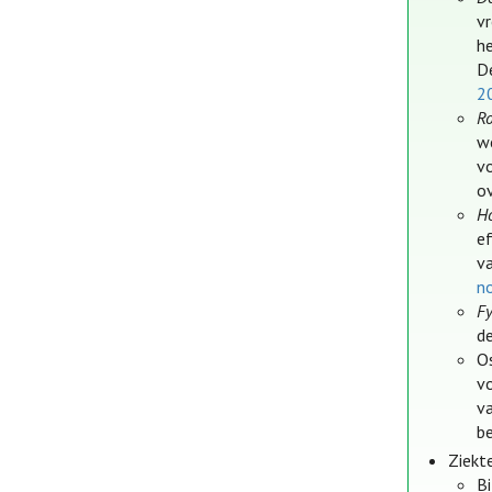
v
h
D
2
R
w
v
o
Ho
e
v
n
F
de
O
v
v
b
Ziekt
Bi