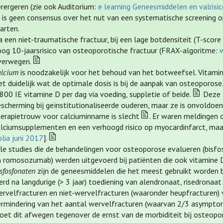
rergeren (zie ook Auditorium:
e learning Geneesmiddelen en valrisi
r is geen consensus over het nut van een systematische screening
arten.
 een niet-traumatische fractuur, bij een lage botdensiteit (T-score ≤
oog 10-jaarsrisico van osteoporotische fractuur (FRAX-algoritme:
verwegen.
alcium
is noodzakelijk voor het behoud van het botweefsel. Vitamine
et duidelijk wat de optimale dosis is bij de aanpak van osteoporos
800 IE vitamine D per dag via voeding, suppletie of beide.
Deze a
scherming bij geïnstitutionaliseerde ouderen, maar ze is onvoldoende
herapietrouw voor calciuminname is slecht
. Er waren meldingen 
alciumsupplementen en een verhoogd risico op myocardinfarct, maar 
lia juni 2017
].
lle studies die de behandelingen voor osteoporose evalueren (bisfo
n romosozumab) werden uitgevoerd bij patiënten die ook vitamine 
sfosfonaten
zijn de geneesmiddelen die het meest gebruikt worden b
rd na langdurige (> 3 jaar) toediening van alendronaat, risedronaa
ervelfracturen en niet-wervelfracturen (waaronder heupfracturen)
ermindering van het aantal wervelfracturen (waarvan 2/3 asymptom
oet dit afwegen tegenover de ernst van de morbiditeit bij osteopo