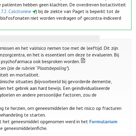
 patiënten hebben geen klachten. De overdreven botactiviteit
.7.2. Calcitonine
) bij de ziekte van Paget is beperkt tot de
 bisfosfonaten niet worden verdragen of gecontra-indiceerd
nissen en het valrisico nemen toe met de leeftijd. Dit zijn
zorgcentra, en het is essentieel om deze te evalueren. Bij
n psychofarmaca ook besproken worden.
ten (zie de
rubriek “Plaatsbepaling”
).
teit en mortaliteit.
nische situaties (bijvoorbeeld bij gevorderde dementie,
ien het gebrek aan hard bewijs. Een geïndividualiseerde
gdoelen en andere persoonlijke factoren, zou de
g te herzien, om geneesmiddelen die het risico op fracturen
ehandeling te starten.
t het geneesmiddel opgenomen werd in het
Formularium
 de geneesmiddelenfiche.