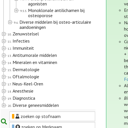
agonisten
ve
E
Monoklonale antilichamen bij
9.5.5.
osteoporose
st
Diverse middelen bij osteo-articulaire
Na
9.6.
aandoeningen
h
Zenuwstelsel
10.
o
Infecties
C
11.
ni
Immuniteit
12.
+ 
Antitumorale middelen
13.
be
Mineralen en vitaminen
14.
t
Dermatologie
15.
c
Oftalmologie
16.
Fo
Neus-Keel-Oren
17.
A
Anesthesie
e
18.
Diagnostica
Bi
19.
we
Diverse geneesmiddelen
20.
w
zoeken op stofnaam
v
m
zoeken op Merknaam