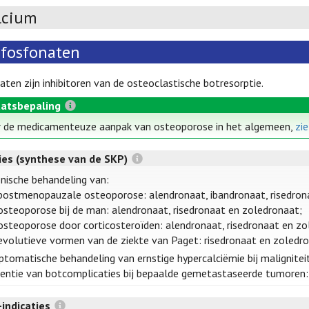
lcium
sfosfonaten
aten zijn inhibitoren van de osteoclastische botresorptie.
atsbepaling
 de medicamenteuze aanpak van osteoporose in het algemeen,
zi
ties (synthese van de SKP)
nische behandeling van:
postmenopauzale osteoporose: alendronaat, ibandronaat, risedron
osteoporose bij de man: alendronaat, risedronaat en zoledronaat;
osteoporose door corticosteroïden: alendronaat, risedronaat en zo
evolutieve vormen van de ziekte van Paget: risedronaat en zoledro
tomatische behandeling van ernstige hypercalciëmie bij malignitei
entie van botcomplicaties bij bepaalde gemetastaseerde tumoren:
-indicaties