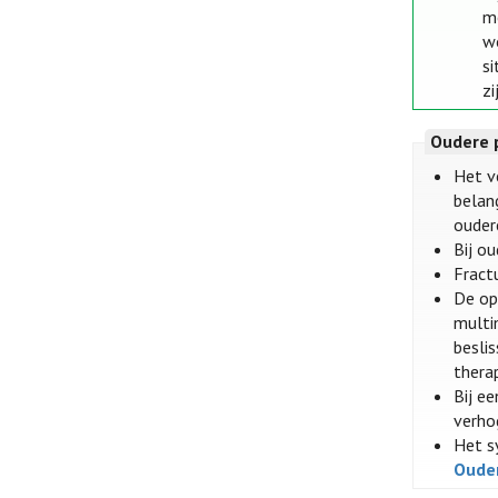
m
w
s
zi
Oudere 
Het v
belan
ouder
Bij o
Fract
De op
multim
besli
thera
Bij e
verho
Het s
Oude