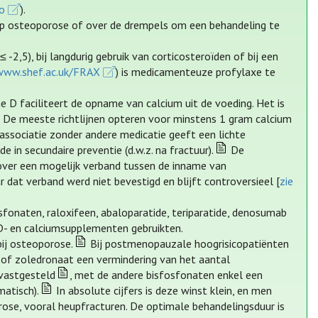
co
).
 op osteoporose of over de drempels om een behandeling te
 -2,5), bij langdurig gebruik van corticosteroïden of bij een
www.shef.ac.uk/FRAX
) is medicamenteuze profylaxe te
 D faciliteert de opname van calcium uit de voeding. Het is
e. De meeste richtlijnen opteren voor minstens 1 gram calcium
ssociatie zonder andere medicatie geeft een lichte
 in secundaire preventie (d.w.z. na fractuur).
De
over een mogelijk verband tussen de inname van
dat verband werd niet bevestigd en blijft controversieel [
zie
sfonaten, raloxifeen, abaloparatide, teriparatide, denosumab
D- en calciumsupplementen gebruikten.
ij osteoporose.
Bij postmenopauzale hoogrisicopatiënten
t of zoledronaat een vermindering van het aantal
 vastgesteld
, met de andere bisfosfonaten enkel een
atisch).
In absolute cijfers is deze winst klein, en men
rose, vooral heupfracturen. De optimale behandelingsduur is