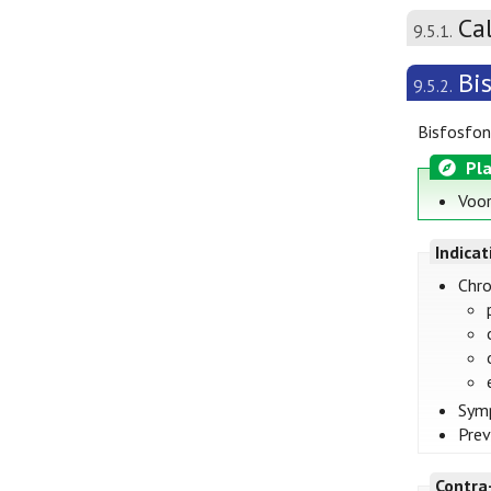
Ca
9.5.1.
Bi
9.5.2.
Bisfosfon
Pla
Voor
Indica
Chro
Symp
Prev
Contra