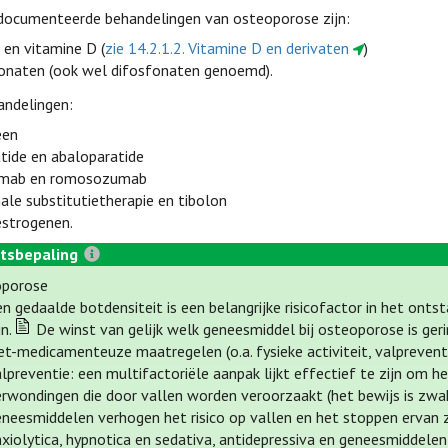
documenteerde behandelingen van osteoporose zijn:
 en vitamine D (
zie 14.2.1.2. Vitamine D en derivaten
)
onaten (ook wel difosfonaten genoemd).
andelingen:
een
atide en abaloparatide
mab en romosozumab
le substitutietherapie en tibolon
estrogenen.
tsbepaling
oporose
n gedaalde botdensiteit is een belangrijke risicofactor in het ont
jn.
De winst van gelijk welk geneesmiddel bij osteoporose is geri
et-medicamenteuze maatregelen (o.a. fysieke activiteit, valpreventi
lpreventie: een multifactoriële aanpak lijkt effectief te zijn om h
erwondingen die door vallen worden veroorzaakt (het bewijs is zwa
eneesmiddelen verhogen het risico op vallen en het stoppen ervan 
nxiolytica, hypnotica en sedativa, antidepressiva en geneesmiddele