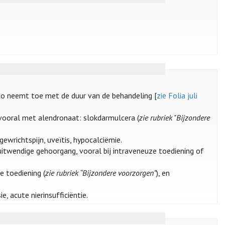
ico neemt toe met de duur van de behandeling [
zie Folia juli
 vooral met alendronaat: slokdarmulcera (
zie rubriek "Bijzondere
 gewrichtspijn, uveïtis, hypocalciëmie.
itwendige gehoorgang, vooral bij intraveneuze toediening of
e toediening (
zie rubriek “Bijzondere voorzorgen”
), en
 acute nierinsufficiëntie.