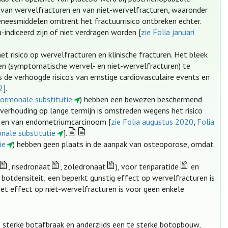
 van wervelfracturen en van niet-wervelfracturen, waaronder
eesmiddelen omtrent het fractuurrisico ontbreken echter.
indiceerd zijn of niet verdragen worden [
zie Folia januari
 risico op wervelfracturen en klinische fracturen. Het bleek
en (symptomatische wervel- en niet-wervelfracturen) te
de verhoogde risico's van ernstige cardiovasculaire events en
2
].
hormonale substitutie
) hebben een bewezen beschermend
nverhouding op lange termijn is omstreden wegens het risico
r en van endometriumcarcinoom [
zie Folia augustus 2020
,
Folia
nale substitutie
].
ie
) hebben geen plaats in de aanpak van osteoporose, omdat
, risedronaat
, zoledronaat
), voor teriparatide
en
botdensiteit; een beperkt gunstig effect op wervelfracturen is
t effect op niet-wervelfracturen is voor geen enkele
 te sterke botafbraak en anderzijds een te sterke botopbouw,