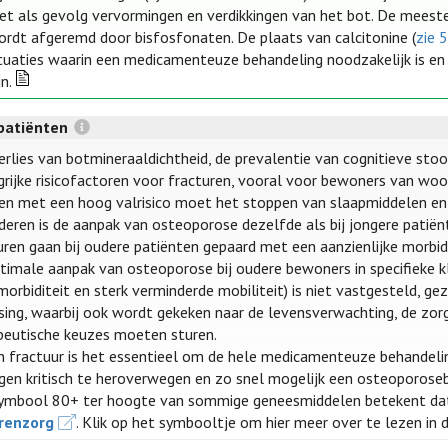
et als gevolg vervormingen en verdikkingen van het bot. De meeste
ordt afgeremd door bisfosfonaten. De plaats van calcitonine (
zie 5
ituaties waarin een medicamenteuze behandeling noodzakelijk is en
jn.
patiënten
erlies van botmineraaldichtheid, de prevalentie van cognitieve stoor
grijke risicofactoren voor fracturen, vooral voor bewoners van woon
en met een hoog valrisico moet het stoppen van slaapmiddelen e
uderen is de aanpak van osteoporose dezelfde als bij jongere patiën
uren gaan bij oudere patiënten gepaard met een aanzienlijke morbidi
timale aanpak van osteoporose bij oudere bewoners in specifieke kli
orbiditeit en sterk verminderde mobiliteit) is niet vastgesteld, gez
ssing, waarbij ook wordt gekeken naar de levensverwachting, de zor
peutische keuzes moeten sturen.
en fractuur is het essentieel om de hele medicamenteuze behandelin
gen kritisch te heroverwegen en zo snel mogelijk een osteoporoseb
ymbool 80+ ter hoogte van sommige geneesmiddelen betekent da
renzorg
. Klik op het symbooltje om hier meer over te lezen in