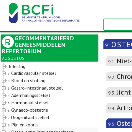
GECOMMENTARIEERD
OSTE
GENEESMIDDELEN
9.
REPERTORIUM
AUGUSTUS
Niet
9.1.
Inleiding
Cardiovasculair stelsel
1.
Chron
9.2.
Bloed en stolling
2.
Gastro-intestinaal stelsel
3.
Jicht
9.3.
Ademhalingsstelsel
4.
Hormonaal stelsel
5.
Artr
9.4.
Gynaeco-obstetrie
6.
Urogenitaal stelsel
7.
Oste
9.5.
Pijn en koorts
8.