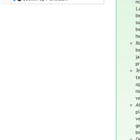
n
L
b
s
b
h
Ra
b
j
p
Te
te
o
ri
ve
A
p
v
ge
b
D