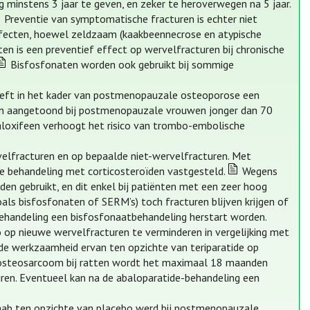
minstens 3 jaar te geven, en zeker te heroverwegen na 5 jaar.
Preventie van symptomatische fracturen is echter niet
effecten, hoewel zeldzaam (kaakbeennecrose en atypische
en is een preventief effect op wervelfracturen bij chronische
Bisfosfonaten worden ook gebruikt bij sommige
eeft in het kader van postmenopauzale osteoporose een
turen aangetoond bij postmenopauzale vrouwen jonger dan 70
aloxifeen verhoogt het risico van trombo-embolische
rvelfracturen en op bepaalde niet-wervelfracturen. Met
che behandeling met corticosteroïden vastgesteld.
Wegens
n gebruikt, en dit enkel bij patiënten met een zeer hoog
oals bisfosfonaten of SERM’s) toch fracturen blijven krijgen of
behandeling een bisfosfonaatbehandeling herstart worden.
co op nieuwe wervelfracturen te verminderen in vergelijking met
 de werkzaamheid ervan ten opzichte van teriparatide op
n osteosarcoom bij ratten wordt het maximaal 18 maanden
cturen. Eventueel kan na de abaloparatide-behandeling een
umab ten opzichte van placebo werd bij postmenopauzale