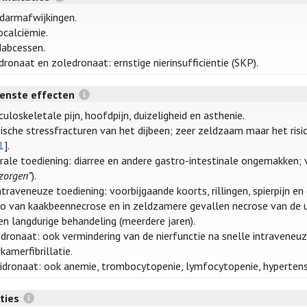
darmafwijkingen.
calciëmie.
abcessen.
dronaat en zoledronaat: ernstige nierinsufficiëntie (SKP).
enste effecten
uloskeletale pijn, hoofdpijn, duizeligheid en asthenie.
ische stressfracturen van het dijbeen; zeer zeldzaam maar het ris
1
].
orale toediening: diarree en andere gastro-intestinale ongemakken;
zorgen”
).
intraveneuze toediening: voorbijgaande koorts, rillingen, spierpijn en
co van kaakbeennecrose en in zeldzamere gevallen necrose van de u
een langdurige behandeling (meerdere jaren).
dronaat: ook vermindering van de nierfunctie na snelle intraveneuz
kamerfibrillatie.
dronaat: ook anemie, trombocytopenie, lymfocytopenie, hypertensie,
cties