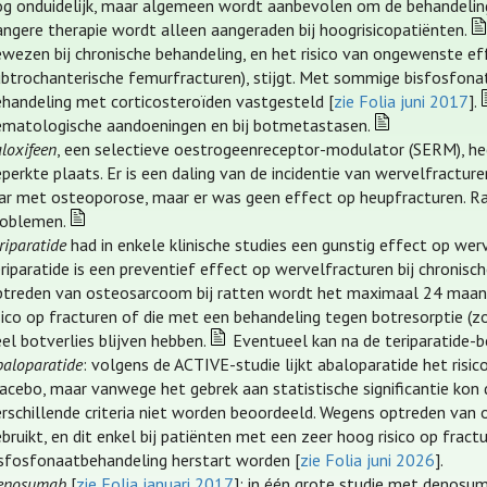
og onduidelijk, maar algemeen wordt aanbevolen om de behandeling 
angere therapie wordt alleen aangeraden bij hoogrisicopatiënten.
ewezen bij chronische behandeling, en het risico van ongewenste 
ubtrochanterische femurfracturen), stijgt. Met sommige bisfosfonat
ehandeling met corticosteroïden vastgesteld [
zie Folia juni 2017
].
ematologische aandoeningen en bij botmetastasen.
loxifeen
, een selectieve oestrogeenreceptor-modulator (SERM), h
eperkte plaats. Er is een daling van de incidentie van wervelfrac
aar met osteoporose, maar er was geen effect op heupfracturen. R
roblemen.
riparatide
had in enkele klinische studies een gunstig effect op we
riparatide is een preventief effect op wervelfracturen bij chronis
ptreden van osteosarcoom bij ratten wordt het maximaal 24 maande
sico op fracturen of die met een behandeling tegen botresorptie (z
el botverlies blijven hebben.
Eventueel kan na de teriparatide-
baloparatide
: volgens de ACTIVE-studie lijkt abaloparatide het risi
lacebo, maar vanwege het gebrek aan statistische significantie kon
erschillende criteria niet worden beoordeeld. Wegens optreden va
bruikt, en dit enkel bij patiënten met een zeer hoog risico op fra
isfosfonaatbehandeling herstart worden [
zie Folia juni 2026
].
enosumab
[
zie Folia januari 2017
]: in één grote studie met denos