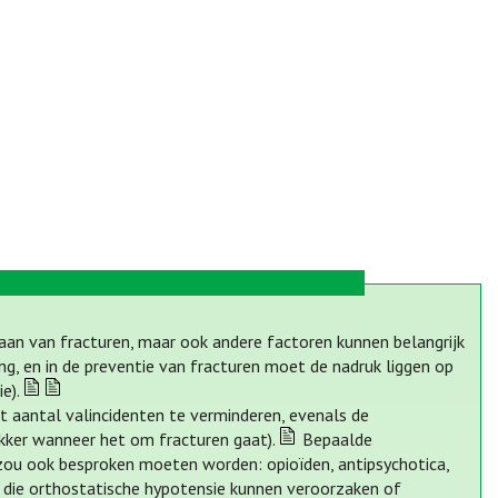
staan van fracturen, maar ook andere factoren kunnen belangrijk
ng, en in de preventie van fracturen moet de nadruk liggen op
e).
et aantal valincidenten te verminderen, evenals de
kker wanneer het om fracturen gaat).
Bepaalde
zou ook besproken moeten worden: opioïden, antipsychotica,
n die orthostatische hypotensie kunnen veroorzaken of