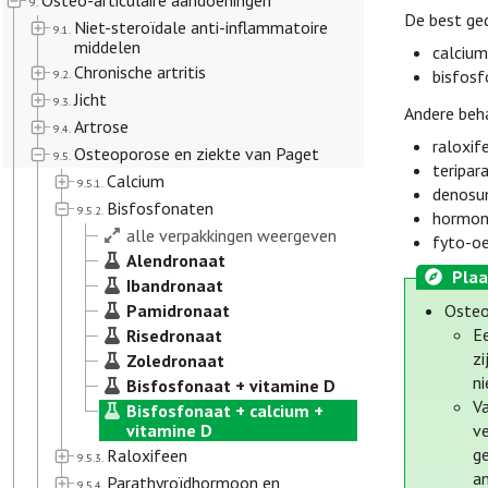
Osteo-articulaire aandoeningen
9.
De best ge
Niet-steroïdale anti-inflammatoire
9.1.
middelen
calcium
Chronische artritis
bisfosf
9.2.
Jicht
9.3.
Andere beh
Artrose
9.4.
raloxif
Osteoporose en ziekte van Paget
9.5.
teripar
Calcium
9.5.1.
denosu
Bisfosfonaten
9.5.2.
hormona
alle verpakkingen weergeven
fyto-o
Alendronaat
Plaa
Ibandronaat
Pamidronaat
Oste
Ee
Risedronaat
zi
Zoledronaat
ni
Bisfosfonaat + vitamine D
Va
Bisfosfonaat + calcium +
vitamine D
v
g
Raloxifeen
9.5.3.
a
Parathyroïdhormoon en
9.5.4.