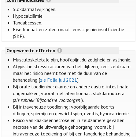
Slokdarmafwijkingen.
Hypocalciëmie.
Tandabcessen.
Risedronaat en zoledronaat: ernstige nierinsufficiëntie
(SKP).
Ongewenste effecten
Musculoskeletale pijn, hoofdpijn, duizeligheid en asthenie.
Atypische stressfracturen van het dijbeen; zeer zeldzaam
maar het risico neemt toe met de duur van de
behandeling [
zie Folia juli 2021
].
Bij orale toediening: diarree en andere gastro-intestinale
ongemakken; vooral met alendronaat: slokdarmulcera
(
zie rubriek "Bijzondere voorzorgen”
).
Bij intraveneuze toediening: voorbijgaande koorts,
rillingen, spierpijn en gewrichtspijn, uveïtis, hypocalciëmie.
Risico van kaakbeennecrose en in zeldzamere gevallen
necrose van de uitwendige gehoorgang, vooral bij
intraveneuze toediening of bij een langdurige behandeling