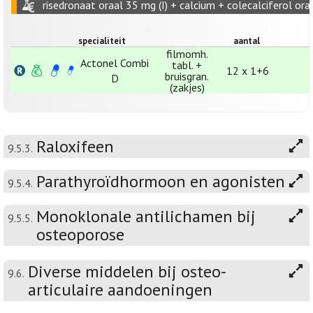
risedronaat oraal 35 mg (I) + calcium + colecalciferol oraa
specialiteit
aantal
filmomh.
Actonel Combi
tabl. +
12 x 1+6
bruisgran.
D
(zakjes)
Raloxifeen
9.5.3.
Parathyroïdhormoon en agonisten
9.5.4.
Monoklonale antilichamen bij
9.5.5.
osteoporose
Diverse middelen bij osteo-
9.6.
articulaire aandoeningen