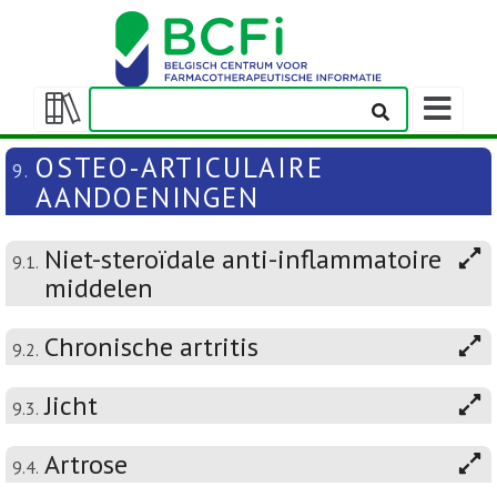
Weergeven
navigatieba
Weergeven/verbergen
inhoudstafel
OSTEO-ARTICULAIRE
9.
AANDOENINGEN
Niet-steroïdale anti-inflammatoire
9.1.
middelen
Chronische artritis
9.2.
Jicht
9.3.
Artrose
9.4.