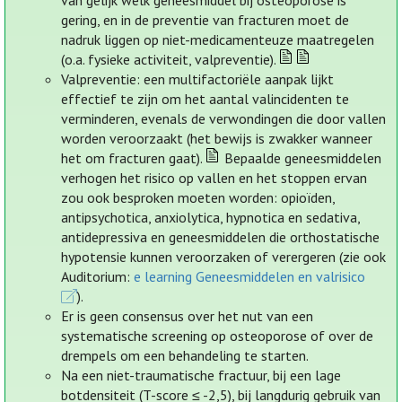
van gelijk welk geneesmiddel bij osteoporose is
gering, en in de preventie van fracturen moet de
nadruk liggen op niet-medicamenteuze maatregelen
(o.a. fysieke activiteit, valpreventie).
Valpreventie: een multifactoriële aanpak lijkt
effectief te zijn om het aantal valincidenten te
verminderen, evenals de verwondingen die door vallen
worden veroorzaakt (het bewijs is zwakker wanneer
het om fracturen gaat).
Bepaalde geneesmiddelen
verhogen het risico op vallen en het stoppen ervan
zou ook besproken moeten worden: opioïden,
antipsychotica, anxiolytica, hypnotica en sedativa,
antidepressiva en geneesmiddelen die orthostatische
hypotensie kunnen veroorzaken of verergeren (zie ook
Auditorium:
e learning Geneesmiddelen en valrisico
).
Er is geen consensus over het nut van een
systematische screening op osteoporose of over de
drempels om een behandeling te starten.
Na een niet-traumatische fractuur, bij een lage
botdensiteit (T-score ≤ -2,5), bij langdurig gebruik van