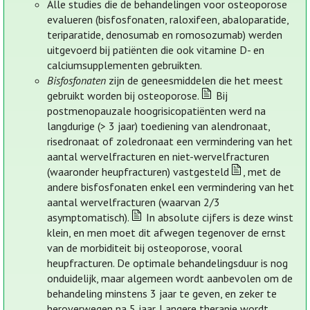
Alle studies die de behandelingen voor osteoporose
evalueren (bisfosfonaten, raloxifeen, abaloparatide,
teriparatide, denosumab en romosozumab) werden
uitgevoerd bij patiënten die ook vitamine D- en
calciumsupplementen gebruikten.
Bisfosfonaten
zijn de geneesmiddelen die het meest
gebruikt worden bij osteoporose.
Bij
postmenopauzale hoogrisicopatiënten werd na
langdurige (> 3 jaar) toediening van alendronaat,
risedronaat of zoledronaat een vermindering van het
aantal wervelfracturen en niet-wervelfracturen
(waaronder heupfracturen) vastgesteld
, met de
andere bisfosfonaten enkel een vermindering van het
aantal wervelfracturen (waarvan 2/3
asymptomatisch).
In absolute cijfers is deze winst
klein, en men moet dit afwegen tegenover de ernst
van de morbiditeit bij osteoporose, vooral
heupfracturen. De optimale behandelingsduur is nog
onduidelijk, maar algemeen wordt aanbevolen om de
behandeling minstens 3 jaar te geven, en zeker te
heroverwegen na 5 jaar. Langere therapie wordt