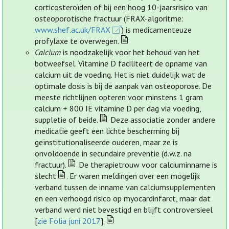
corticosteroïden of bij een hoog 10-jaarsrisico van
osteoporotische fractuur (FRAX-algoritme:
www.shef.ac.uk/FRAX
) is medicamenteuze
profylaxe te overwegen.
Calcium
is noodzakelijk voor het behoud van het
botweefsel. Vitamine D faciliteert de opname van
calcium uit de voeding. Het is niet duidelijk wat de
optimale dosis is bij de aanpak van osteoporose. De
meeste richtlijnen opteren voor minstens 1 gram
calcium + 800 IE vitamine D per dag via voeding,
suppletie of beide.
Deze associatie zonder andere
medicatie geeft een lichte bescherming bij
geïnstitutionaliseerde ouderen, maar ze is
onvoldoende in secundaire preventie (d.w.z. na
fractuur).
De therapietrouw voor calciuminname is
slecht
. Er waren meldingen over een mogelijk
verband tussen de inname van calciumsupplementen
en een verhoogd risico op myocardinfarct, maar dat
verband werd niet bevestigd en blijft controversieel
[
zie Folia juni 2017
].