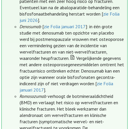
patiënten met een zeer hoog risico op fracturen.
Eventueel kan na de abaloparatide-behandeling een
bisfosfonaatbehandeling herstart worden [
zie Folia
juni 2026
].
Denosumab
[
zie Folia januari 2017
]: in één grote
studie met denosumab ten opzichte van placebo
werd bij postmenopauzale vrouwen met osteoporose
een vermindering gezien van de incidentie van
wervelfracturen en van niet-wervelfracturen,
waaronder heupfracturen.
Vergelijkende gegevens
met andere osteoporosegeneesmiddelen omtrent het
fractuurrisico ontbreken echter. Denosumab kan een
optie zijn wanneer orale bisfosfonaten gecontra-
indiceerd zijn of niet verdragen worden [
zie Folia
januari 2017
].
Romosozumab
verhoogt de botmineraaldichtheid
(BMD) en verlaagt het risico op wervelfracturen en
klinische fracturen. Het bleek werkzamer dan
alendronaat om wervelfracturen en klinische
fracturen (symptomatische wervel- en niet-
wervelfracturen) te voorkomen. De