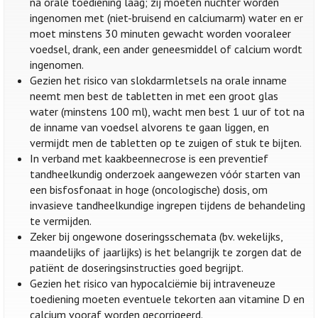
na orale toediening laag; zij moeten nuchter worden
ingenomen met (niet-bruisend en calciumarm) water en er
moet minstens 30 minuten gewacht worden vooraleer
voedsel, drank, een ander geneesmiddel of calcium wordt
ingenomen.
Gezien het risico van slokdarmletsels na orale inname
neemt men best de tabletten in met een groot glas
water (minstens 100 ml), wacht men best 1 uur of tot na
de inname van voedsel alvorens te gaan liggen, en
vermijdt men de tabletten op te zuigen of stuk te bijten.
In verband met kaakbeennecrose is een preventief
tandheelkundig onderzoek aangewezen vóór starten van
een bisfosfonaat in hoge (oncologische) dosis, om
invasieve tandheelkundige ingrepen tijdens de behandeling
te vermijden.
Zeker bij ongewone doseringsschemata (bv. wekelijks,
maandelijks of jaarlijks) is het belangrijk te zorgen dat de
patiënt de doseringsinstructies goed begrijpt.
Gezien het risico van hypocalciëmie bij intraveneuze
toediening moeten eventuele tekorten aan vitamine D en
calcium vooraf worden gecorrigeerd.