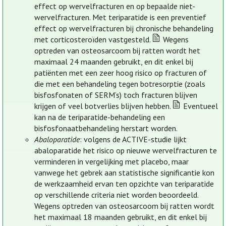
effect op wervelfracturen en op bepaalde niet-
wervelfracturen. Met teriparatide is een preventief
effect op wervelfracturen bij chronische behandeling
met corticosteroïden vastgesteld.
Wegens
optreden van osteosarcoom bij ratten wordt het
maximaal 24 maanden gebruikt, en dit enkel bij
patiënten met een zeer hoog risico op fracturen of
die met een behandeling tegen botresorptie (zoals
bisfosfonaten of SERM’s) toch fracturen blijven
krijgen of veel botverlies blijven hebben.
Eventueel
kan na de teriparatide-behandeling een
bisfosfonaatbehandeling herstart worden.
Abaloparatide
: volgens de ACTIVE-studie lijkt
abaloparatide het risico op nieuwe wervelfracturen te
verminderen in vergelijking met placebo, maar
vanwege het gebrek aan statistische significantie kon
de werkzaamheid ervan ten opzichte van teriparatide
op verschillende criteria niet worden beoordeeld.
Wegens optreden van osteosarcoom bij ratten wordt
het maximaal 18 maanden gebruikt, en dit enkel bij