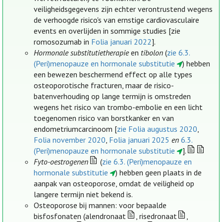
veiligheidsgegevens zijn echter verontrustend wegens
de verhoogde risico's van ernstige cardiovasculaire
events en overlijden in sommige studies [zie
romosozumab in
Folia januari 2022
].
Hormonale substitutietherapie
en
tibolon
(
zie 6.3.
(Peri)menopauze en hormonale substitutie
) hebben
een bewezen beschermend effect op alle types
osteoporotische fracturen, maar de risico-
batenverhouding op lange termijn is omstreden
wegens het risico van trombo-embolie en een licht
toegenomen risico van borstkanker en van
endometriumcarcinoom [
zie Folia augustus 2020
,
Folia november 2020
,
Folia januari 2025
en
6.3.
(Peri)menopauze en hormonale substitutie
].
Fyto-oestrogenen
(
zie 6.3. (Peri)menopauze en
hormonale substitutie
) hebben geen plaats in de
aanpak van osteoporose, omdat de veiligheid op
langere termijn niet bekend is.
Osteoporose bij mannen: voor bepaalde
bisfosfonaten (alendronaat
, risedronaat
,