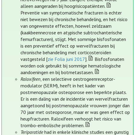
alleen aangeraden bij hoogrisicopatiënten.
Preventie van symptomatische fracturen is echter
niet bewezen bij chronische behandeling, en het risico
van ongewenste effecten, hoewel zeldzaam
(kaakbeennecrose en atypische subtrochanterische
femurfracturen), stijgt. Met sommige bisfosfonaten
is een preventief effect op wervelfracturen bij
chronische behandeling met corticosteroïden
vastgesteld [
zie Folia juni 2017
].
Bisfosfonaten
worden ook gebruikt bij sommige hematologische
aandoeningen en bij botmetastasen.
Raloxifeen
, een selectieve oestrogeenreceptor-
modulator (SERM), heeft in het kader van
postmenopauzale osteoporose een beperkte plaats.
Er is een daling van de incidentie van wervelfracturen
aangetoond bij postmenopauzale vrouwen jonger dan
70 jaar met osteoporose, maar er was geen effect op
heupfracturen. Raloxifeen verhoogt het risico van
trombo-embolische problemen.
Teriparatide
had in enkele klinische studies een gunstig