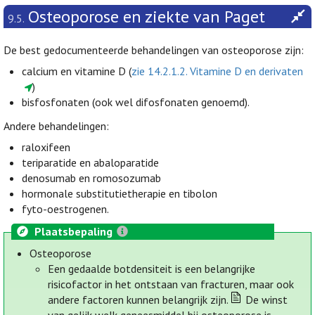
Osteoporose en ziekte van Paget
9.5.
De best gedocumenteerde behandelingen van osteoporose zijn:
calcium en vitamine D (
zie 14.2.1.2. Vitamine D en derivaten
)
bisfosfonaten (ook wel difosfonaten genoemd).
Andere behandelingen:
raloxifeen
teriparatide en abaloparatide
denosumab en romosozumab
hormonale substitutietherapie en tibolon
fyto-oestrogenen.
Plaatsbepaling
Osteoporose
Een gedaalde botdensiteit is een belangrijke
risicofactor in het ontstaan van fracturen, maar ook
andere factoren kunnen belangrijk zijn.
De winst