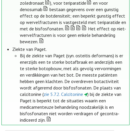
zoledronaat
), voor teriparatide
en voor
denosumab
bestaan gegevens over een gunstig
effect op de botdensiteit; een beperkt gunstig effect
op wervelfracturen is vastgesteld met teriparatide en
met de bisfosfonaten.
Het effect op niet-
wervelfracturen is voor geen enkele behandeling
bewezen.
Ziekte van Paget.
Bij de ziekte van Paget (syn. osteitis deformans) is er
enerzijds een te sterke botafbraak en anderzijds een
te sterke botopbouw, met als gevolg vervormingen
en verdikkingen van het bot. De meeste patiënten
hebben geen klachten. De overdreven botactiviteit
wordt afgeremd door bisfosfonaten. De plaats van
calcitonine (
zie 5.7.2. Calcitonine
) bij de ziekte van
Paget is beperkt tot de situaties waarin een
medicamenteuze behandeling noodzakelijk is en
bisfosfonaten niet worden verdragen of gecontra-
indiceerd zijn.