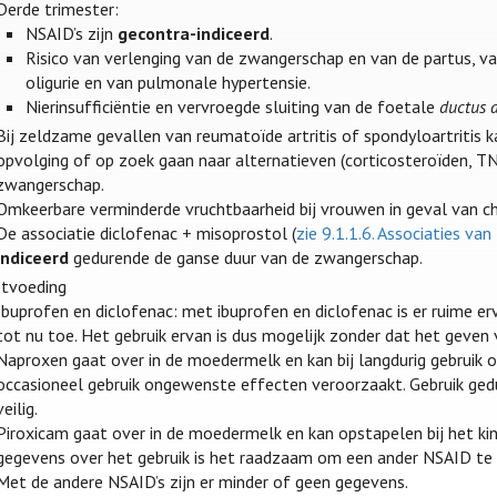
Derde trimester:
NSAID’s zijn
gecontra-indiceerd
.
Risico van verlenging van de zwangerschap en van de partus, v
oligurie en van pulmonale hypertensie.
Nierinsufficiëntie en vervroegde sluiting van de foetale
ductus a
Bij zeldzame gevallen van reumatoïde artritis of spondyloartritis ka
opvolging of op zoek gaan naar alternatieven (corticosteroïden, T
zwangerschap.
Omkeerbare verminderde vruchtbaarheid bij vrouwen in geval van ch
De associatie diclofenac + misoprostol (
zie 9.1.1.6. Associaties 
indiceerd
gedurende de ganse duur van de zwangerschap.
stvoeding
Ibuprofen en diclofenac: met ibuprofen en diclofenac is er ruime e
tot nu toe. Het gebruik ervan is dus mogelijk zonder dat het geve
Naproxen gaat over in de moedermelk en kan bij langdurig gebruik ops
occasioneel gebruik ongewenste effecten veroorzaakt. Gebruik gedu
veilig.
Piroxicam gaat over in de moedermelk en kan opstapelen bij het ki
gegevens over het gebruik is het raadzaam om een ander NSAID te 
Met de andere NSAID’s zijn er minder of geen gegevens.