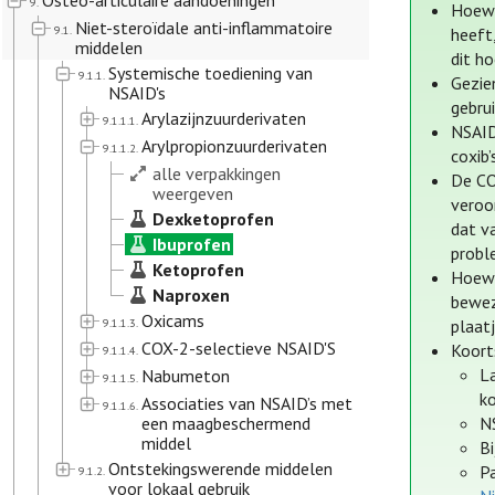
Osteo-articulaire aandoeningen
9.
Hoewe
Niet-steroïdale anti-inflammatoire
9.1.
heeft
middelen
dit h
Systemische toediening van
9.1.1.
Gezie
NSAID's
gebrui
Arylazijnzuurderivaten
9.1.1.1.
NSAID
Arylpropionzuurderivaten
9.1.1.2.
coxib’
alle verpakkingen
De CO
weergeven
veroo
Dexketoprofen
dat v
Ibuprofen
probl
Ketoprofen
Hoewe
Naproxen
bewez
Oxicams
9.1.1.3.
plaat
COX-2-selectieve NSAID'S
Koort
9.1.1.4.
La
Nabumeton
9.1.1.5.
ko
Associaties van NSAID’s met
9.1.1.6.
een maagbeschermend
NS
middel
Bi
Ontstekingswerende middelen
P
9.1.2.
voor lokaal gebruik