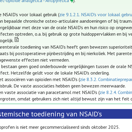
et-opioïde analgetica - Antipyretica
).
 NSAID’s voor lokaal gebruik (
zie 9.1.2.1. NSAID's voor lokaal gebru
n bepaalde chronische osteo-articulaire aandoeningen of bij traum
ergelijkbaar met deze van de orale NSAID’s en hun risico op ongewe
fecten optreden, o.a. bij gebruik op grote huidoppervlakken en bij 
gelijk.
arenterale toediening van NSAID’s heeft geen bewezen superioritei
aats bij postoperatieve pijnbestrijding en bij nierkoliek. Met paren
ngewenste effecten niet vermeden.
 bestaan geen goed onderbouwde vergelijkingen tussen de orale NSA
fect. Hetzelfde geldt voor de lokale NSAID's onderling.
et associëren van opioïden met NSAID’s (
zie 8.3.2. Combinatieprepa
isbruik. De vaste associaties hebben geen bewezen meerwaarde.
en vaste associatie van paracetamol met NSAID’s (
zie 8.2.4. Combi
rgroten, omdat gebruikers zich niet altijd bewust zijn van het fei
stemische toediening van NSAID's
oprofen is niet meer gecommercialiseerd sinds oktober 2025.