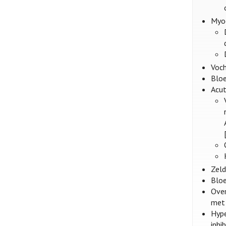
Myoc
Voch
Bloe
Acut
Zeld
Bloe
Over
met 
Hype
inhi