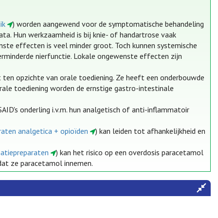
ik
) worden aangewend voor de symptomatische behandeling
ata. Hun werkzaamheid is bij knie- of handartrose vaak
nste effecten is veel minder groot. Toch kunnen systemische
verminderde nierfunctie. Lokale ongewenste effecten zijn
t ten opzichte van orale toediening. Ze heeft een onderbouwde
terale toediening worden de ernstige gastro-intestinale
ID's onderling i.v.m. hun analgetisch of anti-inflammatoir
raten analgetica + opioïden
) kan leiden tot afhankelijkheid en
natiepreparaten
) kan het risico op een overdosis paracetamol
t dat ze paracetamol innemen.