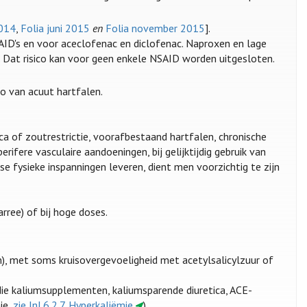
2014
,
Folia juni 2015
en
Folia november 2015
].
SAID's en voor aceclofenac en diclofenac. Naproxen en lage
en. Dat risico kan voor geen enkele NSAID worden uitgesloten.
co van acuut hartfalen.
ica of zoutrestrictie, voorafbestaand hartfalen, chronische
erifere vasculaire aandoeningen, bij gelijktijdig gebruik van
e fysieke inspanningen leveren, dient men voorzichtig te zijn
arree) of bij hoge doses.
), met soms kruisovergevoeligheid met acetylsalicylzuur of
 die kaliumsupplementen, kaliumsparende diuretica, ACE-
ie,
zie Inl.6.2.7. Hyperkaliëmie
).