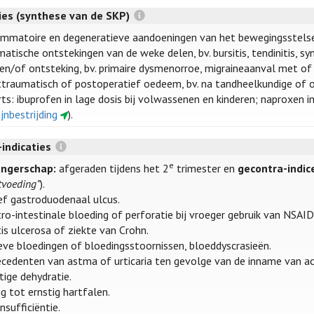
ties (synthese van de SKP)
ammatoire en degeneratieve aandoeningen van het bewegingsstelsel, b
atische ontstekingen van de weke delen, bv. bursitis, tendinitis, syn
 en/of ontsteking, bv. primaire dysmenorroe, migraineaanval met of 
traumatisch of postoperatief oedeem, bv. na tandheelkundige of o
ts: ibuprofen in lage dosis bij volwassenen en kinderen; naproxen in
ijnbestrijding
).
-indicaties
e
ngerschap:
afgeraden tijdens het 2
trimester en
gecontra-indic
tvoeding”
).
ef gastroduodenaal ulcus.
ro-intestinale bloeding of perforatie bij vroeger gebruik van NSAID’
tis ulcerosa of ziekte van Crohn.
eve bloedingen of bloedingsstoornissen, bloeddyscrasieën.
cedenten van astma of urticaria ten gevolge van de inname van ac
tige dehydratie.
g tot ernstig hartfalen.
insufficiëntie.