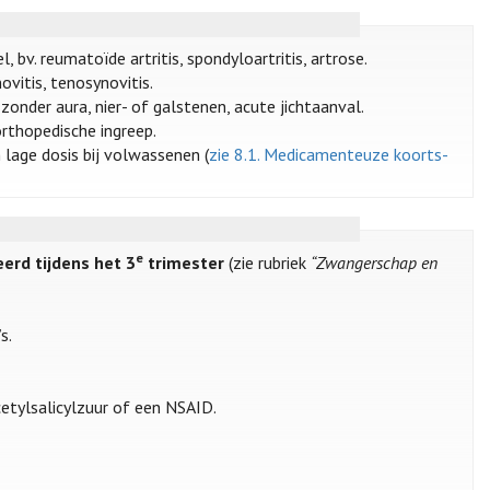
v. reumatoïde artritis, spondyloartritis, artrose.
ovitis, tenosynovitis.
zonder aura, nier- of galstenen, acute jichtaanval.
rthopedische ingreep.
 lage dosis bij volwassenen (
zie 8.1. Medicamenteuze koorts-
e
eerd tijdens het 3
trimester
(zie rubriek
“Zwangerschap en
s.
etylsalicylzuur of een NSAID.