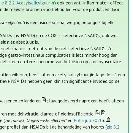
zie 8.2.2. Acetylsalicylzuur
) ook een anti-inflammatoir effect
 in de meeste bronnen voorbehouden voor de producten die in
ste effecten”
) is een risico-batenafweging belangrijk bij elk
SAID's (ns-NSAID) en de COX-2-selectieve NSAID’s, ook wel
eit niet absoluut is.
gelijkbaar is met dat van de niet-selectieve NSAID's. Ze
ge gastro-intestinale complicaties is iets minder hoog dan
elijk een grotere toename van het risico op cardiovasculaire
ie inhiberen, heeft alleen acetylsalicylzuur (in lage dosis) een
ieve NSAID’s hebben geen klinisch significante invloed op de
lwassenen en kinderen
; laaggedoseerd naproxen heeft alleen
en met dehydratie, diarree of nierinsufficiëntie.
e (
zie rubriek “Ongewenste effecten”
en
Folia juli 2020
).
ger profiel dan NSAID’s bij de behandeling van koorts (
zie 8.2.