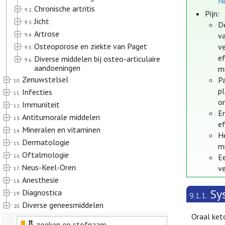
Ni
Chronische artritis
9.2.
Pijn:
Jicht
9.3.
De
Artrose
va
9.4.
Osteoporose en ziekte van Paget
v
9.5.
ef
Diverse middelen bij osteo-articulaire
9.6.
aandoeningen
mo
Zenuwstelsel
P
10.
pl
Infecties
11.
o
Immuniteit
12.
Er
Antitumorale middelen
13.
ef
Mineralen en vitaminen
14.
H
Dermatologie
15.
m
Oftalmologie
16.
E
Neus-Keel-Oren
ve
17.
Anesthesie
18.
Sy
Diagnostica
19.
9.1.1.
Diverse geneesmiddelen
20.
Oraal ket
zoeken op stofnaam