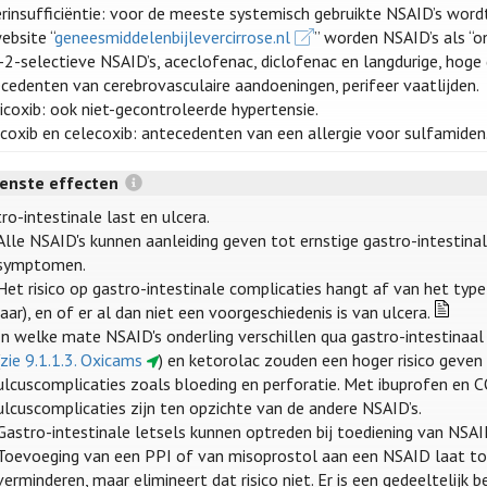
rinsufficiëntie: voor de meeste systemisch gebruikte NSAID’s wordt 
ebsite “
geneesmiddelenbijlevercirrose.nl
” worden NSAID’s als “on
2-selectieve NSAID’s, aceclofenac, diclofenac en langdurige, hoge
cedenten van cerebrovasculaire aandoeningen, perifeer vaatlijden.
icoxib: ook niet-gecontroleerde hypertensie.
coxib en celecoxib: antecedenten van een allergie voor sulfamiden
enste effecten
ro-intestinale last en ulcera.
Alle NSAID's kunnen aanleiding geven tot ernstige gastro-intesti
symptomen.
Het risico op gastro-intestinale complicaties hangt af van het type
jaar), en of er al dan niet een voorgeschiedenis is van ulcera.
In welke mate NSAID's onderling verschillen qua gastro-intestinaal 
(
zie 9.1.1.3. Oxicams
) en ketorolac zouden een hoger risico geve
ulcuscomplicaties zoals bloeding en perforatie. Met ibuprofen en C
ulcuscomplicaties zijn ten opzichte van de andere NSAID’s.
Gastro-intestinale letsels kunnen optreden bij toediening van NSAI
Toevoeging van een PPI of van misoprostol aan een NSAID laat toe
verminderen, maar elimineert dat risico niet. Er is een gedeelteli