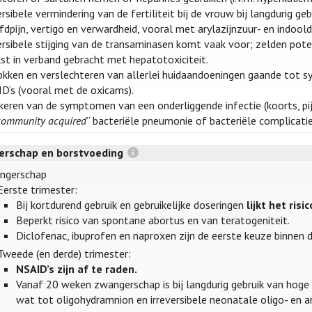
rsibele vermindering van de fertiliteit bij de vrouw bij langdurig geb
dpijn, vertigo en verwardheid, vooral met arylazijnzuur- en indoold
rsibele stijging van de transaminasen komt vaak voor; zelden poten
st in verband gebracht met hepatotoxiciteit.
okken en verslechteren van allerlei huidaandoeningen gaande tot
D’s (vooral met de oxicams).
eren van de symptomen van een onderliggende infectie (koorts, pi
community acquired
” bacteriële pneumonie of bacteriële complicatie
rschap en borstvoeding
ngerschap
Eerste trimester:
Bij kortdurend gebruik en gebruikelijke doseringen
lijkt het ris
Beperkt risico van spontane abortus en van teratogeniteit.
Diclofenac, ibuprofen en naproxen zijn de eerste keuze binnen 
Tweede (en derde) trimester:
NSAID’s zijn af te raden.
Vanaf 20 weken zwangerschap is bij langdurig gebruik van hoge
wat tot oligohydramnion en irreversibele neonatale oligo- en an