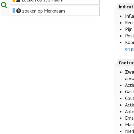
Indica
zoeken op Merknaam
Infl
Reum
Pijn
Post
Koor
en p
Contra
Zwa
bors
Acti
Gast
Coli
Acti
Ante
Erns
Mati
Nier