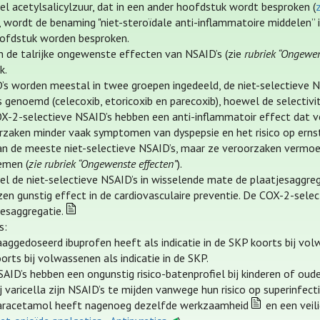
l acetylsalicylzuur, dat in een ander hoofdstuk wordt besproken (
, wordt de benaming "niet-steroïdale anti-inflammatoire middelen”
oofdstuk worden besproken.
n de talrijke ongewenste effecten van NSAID’s (zie
rubriek “Ongewen
k.
’s worden meestal in twee groepen ingedeeld, de niet-selectieve N
s genoemd (celecoxib, etoricoxib en parecoxib), hoewel de selectivit
X-2-selectieve NSAID’s hebben een anti-inflammatoir effect dat ver
rzaken minder vaak symptomen van dyspepsie en het risico op ernsti
an de meeste niet-selectieve NSAID’s, maar ze veroorzaken vermoed
emen (
zie rubriek “Ongewenste effecten”
).
l de niet-selectieve NSAID’s in wisselende mate de plaatjesaggregat
en gunstig effect in de cardiovasculaire preventie. De COX-2-select
jesaggregatie.
s:
aggedoseerd ibuprofen heeft als indicatie in de SKP koorts bij vo
orts bij volwassenen als indicatie in de SKP.
AID’s hebben een ongunstig risico-batenprofiel bij kinderen of ouder
j varicella zijn NSAID’s te mijden vanwege hun risico op superinfecti
aracetamol heeft nagenoeg dezelfde werkzaamheid
en een veili