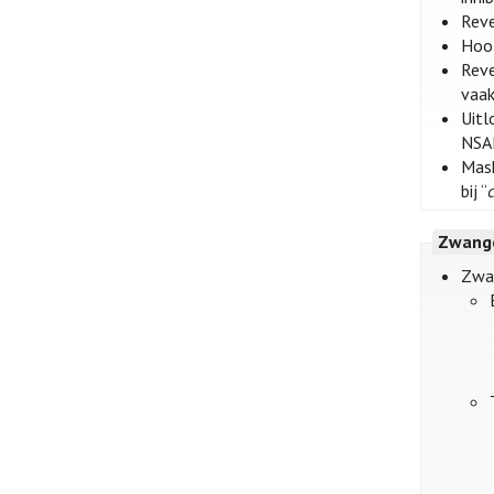
Reve
Hoof
Reve
vaak
Uitl
NSAI
Mask
bij “
Zwange
Zwa