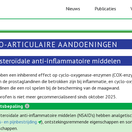
Nieuws
Publicaties
O-ARTICULAIRE AANDOENINGEN
-steroïdale anti-inflammatoire middelen
bben een inhiberend effect op cyclo-oxygenase-enzymen (COX-enzym
 de prostaglandinen die betrokken zijn bij inflammatie, en cyclo-ox
inen die een rol spelen bij de bescherming van de maagwand.
rofen is niet meer gecommercialiseerd sinds oktober 2025.
tsbepaling
steroïdale anti-inflammatoire middelen (NSAID’s) hebben analgetisc
- en pijnbestrijding
), ontstekingsremmende eigenschappen en som
schappen.