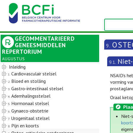
GECOMMENTARIEERD
OSTE
GENEESMIDDELEN
9.
REPERTORIUM
AUGUSTUS
Niet
9.1.
Inleiding
Cardiovasculair stelsel
1.
NSAID’s he
Bloed en stolling
vorming van
2.
Gastro-intestinaal stelsel
prostagland
3.
Ademhalingsstelsel
4.
Oraal ketop
Hormonaal stelsel
5.
Plaa
Gynaeco-obstetrie
6.
Niet-
Urogenitaal stelsel
7.
koorts
Pijn en koorts
8.
eigen