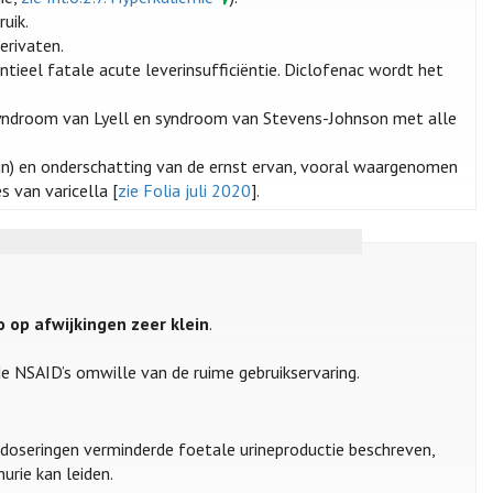
ruik.
erivaten.
tieel fatale acute leverinsufficiëntie. Diclofenac wordt het
 syndroom van Lyell en syndroom van Stevens-Johnson met alle
jn) en onderschatting van de ernst ervan, vooral waargenomen
s van varicella [
zie Folia juli 2020
].
ico op afwijkingen zeer klein
.
de NSAID’s omwille van de ruime gebruikservaring.
 doseringen verminderde foetale urineproductie beschreven,
urie kan leiden.