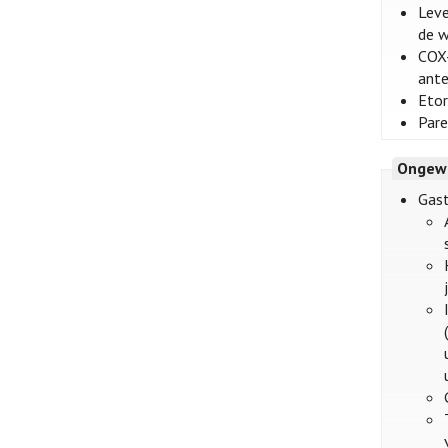
Leve
de w
COX-
ante
Etor
Pare
Ongew
Gast