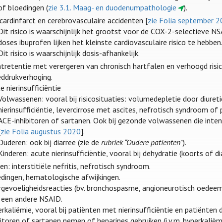
of bloedingen (
zie 3.1. Maag- en duodenumpathologie
).
ardinfarct en cerebrovasculaire accidenten [
zie Folia september 
Dit risico is waarschijnlijk het grootst voor de COX-2-selectieve N
doses ibuprofen lijken het kleinste cardiovasculaire risico te hebb
Dit risico is waarschijnlijk dosis-afhankelijk.
tretentie met verergeren van chronisch hartfalen en verhoogd risi
ddrukverhoging.
e nierinsufficiëntie
Volwassenen: vooral bij risicosituaties: volumedepletie door diuret
nierinsufficiëntie, levercirrose met ascites, nefrotisch syndroom of p
ACE-inhibitoren of sartanen. Ook bij gezonde volwassenen die intens
[
zie Folia augustus 2020
].
Ouderen: ook bij diarree (zie de
rubriek “Oudere patiënten”
).
Kinderen: acute nierinsufficiëntie, vooral bij dehydratie (koorts of di
en: interstitiële nefritis, nefrotisch syndroom.
dingen, hematologische afwijkingen.
gevoeligheidsreacties (bv. bronchospasme, angioneurotisch oedeem
een andere NSAID.
rkaliëmie, vooral bij patiënten met nierinsufficiëntie en patiënten
bitoren of sartanen nemen of heparines gebruiken (i.v.m. hyperkaliëm