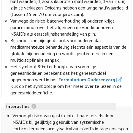
halfwaardetijd, zoals ibuprofen (halfwaardetijd van 2 uur)
zijn te verkiezen. Oxicams hebben een lange halfwaardetijd
(tussen 35 en 70 uur voor piroxicam).
Vanwege de risico-batenverhouding bij ouderen krijgt
paracetamol over het algemeen de voorkeur boven
NSAID’s als eerstelijnsbehandeling van pijn.
Bij chronische pijn geldt ook voor ouderen dat
medicamenteuze behandeling slechts één aspect is van de
globale pijnbenadering en wordt geïntegreerd in een
multidisciplinaire aanpak.
Het symbool 80+ ter hoogte van sommige
geneesmiddelen betekent dat het geneesmiddel
opgenomen werd in het
Formularium Ouderenzorg
.
Klik op het symbooltje om hier meer over te lezen in de
geneesmiddelenfiche.
Interacties
Verhoogd risico van gastro-intestinale letsels door
NSAID’s bij gelijktijdig gebruik van systemische
corticosteroïden, acetylsalicylzuur (zelfs in lage doses) en