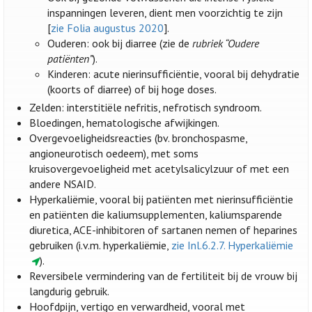
inspanningen leveren, dient men voorzichtig te zijn
[
zie Folia augustus 2020
].
Ouderen: ook bij diarree (zie de
rubriek “Oudere
patiënten”
).
Kinderen: acute nierinsufficiëntie, vooral bij dehydratie
(koorts of diarree) of bij hoge doses.
Zelden: interstitiële nefritis, nefrotisch syndroom.
Bloedingen, hematologische afwijkingen.
Overgevoeligheidsreacties (bv. bronchospasme,
angioneurotisch oedeem), met soms
kruisovergevoeligheid met acetylsalicylzuur of met een
andere NSAID.
Hyperkaliëmie, vooral bij patiënten met nierinsufficiëntie
en patiënten die kaliumsupplementen, kaliumsparende
diuretica, ACE-inhibitoren of sartanen nemen of heparines
gebruiken (i.v.m. hyperkaliëmie,
zie Inl.6.2.7. Hyperkaliëmie
).
Reversibele vermindering van de fertiliteit bij de vrouw bij
langdurig gebruik.
Hoofdpijn, vertigo en verwardheid, vooral met