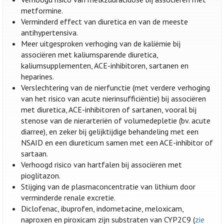
metformine.
Verminderd effect van diuretica en van de meeste
antihypertensiva.
Meer uitgesproken verhoging van de kaliëmie bij
associëren met kaliumsparende diuretica,
kaliumsupplementen, ACE-inhibitoren, sartanen en
heparines.
Verslechtering van de nierfunctie (met verdere verhoging
van het risico van acute nierinsufficiëntie) bij associëren
met diuretica, ACE-inhibitoren of sartanen, vooral bij
stenose van de nierarteriën of volumedepletie (bv. acute
diarree), en zeker bij gelijktijdige behandeling met een
NSAID en een diureticum samen met een ACE-inhibitor of
sartaan.
Verhoogd risico van hartfalen bij associëren met
pioglitazon.
Stijging van de plasmaconcentratie van lithium door
verminderde renale excretie.
Diclofenac, ibuprofen, indometacine, meloxicam,
naproxen en piroxicam zijn substraten van CYP2C9 (
zie