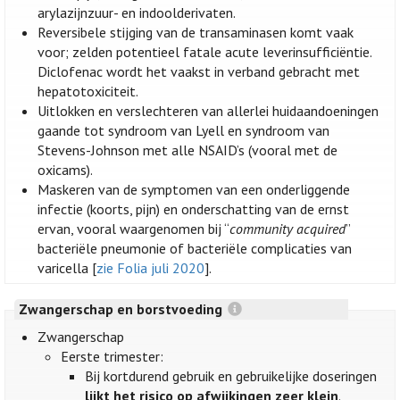
arylazijnzuur- en indoolderivaten.
Reversibele stijging van de transaminasen komt vaak
voor; zelden potentieel fatale acute leverinsufficiëntie.
Diclofenac wordt het vaakst in verband gebracht met
hepatotoxiciteit.
Uitlokken en verslechteren van allerlei huidaandoeningen
gaande tot syndroom van Lyell en syndroom van
Stevens-Johnson met alle NSAID’s (vooral met de
oxicams).
Maskeren van de symptomen van een onderliggende
infectie (koorts, pijn) en onderschatting van de ernst
ervan, vooral waargenomen bij “
community acquired
”
bacteriële pneumonie of bacteriële complicaties van
varicella [
zie Folia juli 2020
].
Zwangerschap en borstvoeding
Zwangerschap
Eerste trimester:
Bij kortdurend gebruik en gebruikelijke doseringen
lijkt het risico op afwijkingen zeer klein
.