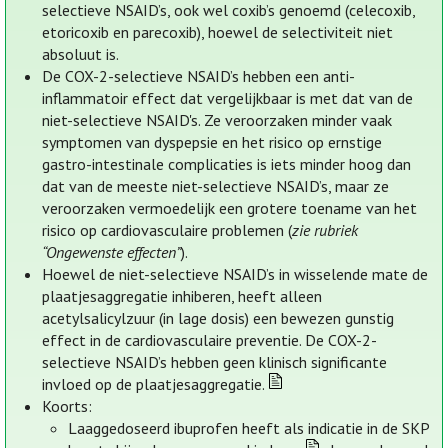
selectieve NSAID’s, ook wel coxib’s genoemd (celecoxib,
etoricoxib en parecoxib), hoewel de selectiviteit niet
absoluut is.
De COX-2-selectieve NSAID’s hebben een anti-
inflammatoir effect dat vergelijkbaar is met dat van de
niet-selectieve NSAID's. Ze veroorzaken minder vaak
symptomen van dyspepsie en het risico op ernstige
gastro-intestinale complicaties is iets minder hoog dan
dat van de meeste niet-selectieve NSAID’s, maar ze
veroorzaken vermoedelijk een grotere toename van het
risico op cardiovasculaire problemen (
zie rubriek
“Ongewenste effecten”
).
Hoewel de niet-selectieve NSAID’s in wisselende mate de
plaatjesaggregatie inhiberen, heeft alleen
acetylsalicylzuur (in lage dosis) een bewezen gunstig
effect in de cardiovasculaire preventie. De COX-2-
selectieve NSAID’s hebben geen klinisch significante
invloed op de plaatjesaggregatie.
Koorts:
Laaggedoseerd ibuprofen heeft als indicatie in de SKP