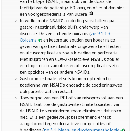
van het type NSAID, maar ook van de dosis, de
leeftijd van de patiënt (> 60 jaar), en of er al dan niet
een voorgeschiedenis is van ulcera.
In welke mate NSAID's onderling verschillen qua
gastro-intestinaal risico blijft onderwerp van
discussie. De verschillende oxicams (
zie 9.1.1.3.
Oxicams
) en ketorolac zouden een hoger risico
geven van gastro-intestinale ongewenste effecten
en ulcuscomplicaties zoals bloeding en perforatie.
Met ibuprofen en COX-2-selectieve NSAID’s zou er
een lager risico van ulcus en ulcuscomplicaties zijn
ten opzichte van de andere NSAID’s.
Gastro-intestinale letsels kunnen optreden bij
toediening van NSAID’s ongeacht de toedieningsweg,
ook parenteraal en rectaal.
Toevoeging van een PPI of van misoprostol aan een
NSAID laat toe de gastro-intestinale toxiciteit van
de NSAID te verminderen, maar elimineert dat risico
niet. Er is een gedeeltelijk beschermend effect
aangetoond tegen ulceratieve complicaties of
bloedingen (
zie 3.1. Maag- en duodenumpathologie
).