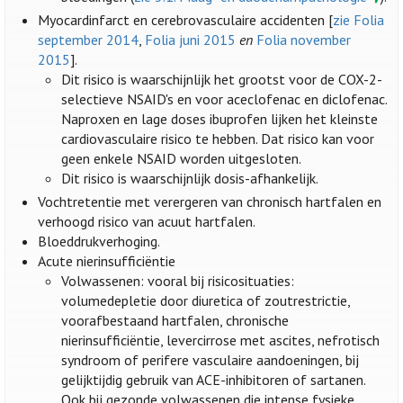
Myocardinfarct en cerebrovasculaire accidenten [
zie Folia
september 2014
,
Folia juni 2015
en
Folia november
2015
].
Dit risico is waarschijnlijk het grootst voor de COX-2-
selectieve NSAID's en voor aceclofenac en diclofenac.
Naproxen en lage doses ibuprofen lijken het kleinste
cardiovasculaire risico te hebben. Dat risico kan voor
geen enkele NSAID worden uitgesloten.
Dit risico is waarschijnlijk dosis-afhankelijk.
Vochtretentie met verergeren van chronisch hartfalen en
verhoogd risico van acuut hartfalen.
Bloeddrukverhoging.
Acute nierinsufficiëntie
Volwassenen: vooral bij risicosituaties:
volumedepletie door diuretica of zoutrestrictie,
voorafbestaand hartfalen, chronische
nierinsufficiëntie, levercirrose met ascites, nefrotisch
syndroom of perifere vasculaire aandoeningen, bij
gelijktijdig gebruik van ACE-inhibitoren of sartanen.
Ook bij gezonde volwassenen die intense fysieke