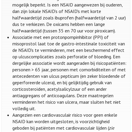
mogelijk beperkt. Is een NSAID aangewezen bij ouderen,
dan zijn lokale NSAID’s of NSAID's met korte
halfwaardetijd zoals ibuprofen (halfwaardetijd van 2 uur)
dus te verkiezen. De oxicams hebben een lange
halfwaardetijd (tussen 35 en 70 uur voor piroxicam).
Associatie met een protonpompinhibitor (PPI) of
misoprostol laat toe de gastro-intestinale toxiciteit van
de NSAID's te verminderen, met een beschermend effect
op ulcuscomplicaties zoals perforatie of bloeding. Een
dergelijke associatie wordt aangeraden bij risicopatiënten:
personen > 65 jaar, personen met comorbiditeiten of met
antecedenten van ulcus pepticum (en zeker bloedende of
geperforeerde ulcera), en bij gelijktijdig gebruik van
corticosteroïden, acetylsalicylzuur of een ander
antiaggregans of anticoagulans. Deze maatregelen
verminderen het risico van ulcera, maar sluiten het niet
volledig uit.
Aangezien een cardiovasculair risico voor geen enkele
NSAID kan worden uitgesloten, is voorzichtigheid
geboden bij patiënten met cardiovasculair lijden (
zie