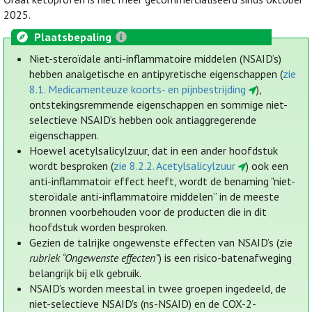
2025.
Plaatsbepaling
Niet-steroïdale anti-inflammatoire middelen (NSAID’s)
hebben analgetische en antipyretische eigenschappen (
zie
8.1. Medicamenteuze koorts- en pijnbestrijding
),
ontstekingsremmende eigenschappen en sommige niet-
selectieve NSAID’s hebben ook antiaggregerende
eigenschappen.
Hoewel acetylsalicylzuur, dat in een ander hoofdstuk
wordt besproken (
zie 8.2.2. Acetylsalicylzuur
) ook een
anti-inflammatoir effect heeft, wordt de benaming "niet-
steroïdale anti-inflammatoire middelen” in de meeste
bronnen voorbehouden voor de producten die in dit
hoofdstuk worden besproken.
Gezien de talrijke ongewenste effecten van NSAID’s (zie
rubriek “Ongewenste effecten”
) is een risico-batenafweging
belangrijk bij elk gebruik.
NSAID’s worden meestal in twee groepen ingedeeld, de
niet-selectieve NSAID's (ns-NSAID) en de COX-2-