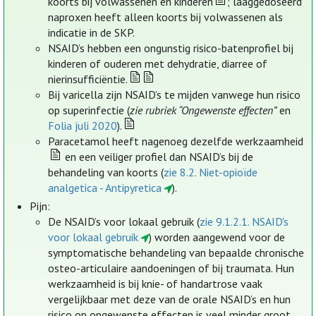
koorts bij volwassenen en kinderen
; laaggedoseerd
naproxen heeft alleen koorts bij volwassenen als
indicatie in de SKP.
NSAID’s hebben een ongunstig risico-batenprofiel bij
kinderen of ouderen met dehydratie, diarree of
nierinsufficiëntie.
Bij varicella zijn NSAID’s te mijden vanwege hun risico
op superinfectie (
zie rubriek “Ongewenste effecten”
en
Folia juli 2020
).
Paracetamol heeft nagenoeg dezelfde werkzaamheid
en een veiliger profiel dan NSAID’s bij de
behandeling van koorts (
zie 8.2. Niet-opioïde
analgetica - Antipyretica
).
Pijn:
De NSAID’s voor lokaal gebruik (
zie 9.1.2.1. NSAID's
voor lokaal gebruik
) worden aangewend voor de
symptomatische behandeling van bepaalde chronische
osteo-articulaire aandoeningen of bij traumata. Hun
werkzaamheid is bij knie- of handartrose vaak
vergelijkbaar met deze van de orale NSAID’s en hun
risico op ongewenste effecten is veel minder groot.