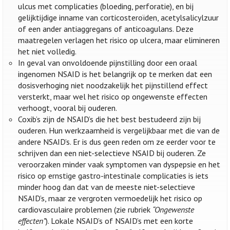
ulcus met complicaties (bloeding, perforatie), en bij
gelijktijdige inname van corticosteroïden, acetylsalicylzuur
of een ander antiaggregans of anticoagulans. Deze
maatregelen verlagen het risico op ulcera, maar elimineren
het niet volledig.
In geval van onvoldoende pijnstilling door een oraal
ingenomen NSAID is het belangrijk op te merken dat een
dosisverhoging niet noodzakelijk het pijnstillend effect
versterkt, maar wel het risico op ongewenste effecten
verhoogt, vooral bij ouderen.
Coxib’s zijn de NSAID’s die het best bestudeerd zijn bij
ouderen. Hun werkzaamheid is vergelijkbaar met die van de
andere NSAID’s. Er is dus geen reden om ze eerder voor te
schrijven dan een niet-selectieve NSAID bij ouderen. Ze
veroorzaken minder vaak symptomen van dyspepsie en het
risico op ernstige gastro-intestinale complicaties is iets
minder hoog dan dat van de meeste niet-selectieve
NSAID’s, maar ze vergroten vermoedelijk het risico op
cardiovasculaire problemen (zie rubriek
“Ongewenste
effecten”
). Lokale NSAID’s of NSAID’s met een korte