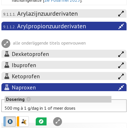
natriumgehalte [
zie Folia mei 2023
].
Arylazijnzuurderivaten
9.1.1.1.
Arylpropionzuurderivaten
9.1.1.2.
alle onderliggende titels openvouwen
Dexketoprofen
Ibuprofen
Ketoprofen
Naproxen
Dosering
500 mg à 1 g/dag in 1 of meer doses