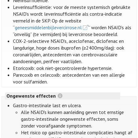
Nierinsufficiëntie.
Leverinsufficiëntie: voor de meeste systemisch gebruikte
NSAID’s wordt leverinsufficiëntie als contra-indicatie
vermeld in de SKP. Op de website
“
geneesmiddelenbijlevercirrose.nl
” worden NSAID’s als
“onveilig” (te vermijden) bij levercirrose beoordeeld.
COX-2-selectieve NSAID’s, aceclofenac, diclofenac en
langdurige, hoge doses ibuprofen (≥2400mg/dag): ook
coronairlijden, antecedenten van cerebrovasculaire
aandoeningen, perifeer vaatlijden.
Etoricoxib: ook niet-gecontroleerde hypertensie.
Parecoxib en celecoxib: antecedenten van een allergie
voor sulfamiden.
Ongewenste effecten
Gastro-intestinale last en ulcera.
Alle NSAID's kunnen aanleiding geven tot ernstige
gastro-intestinale ongewenste effecten, soms
zonder voorafgaande symptomen.
Het risico op gastro-intestinale complicaties hangt af