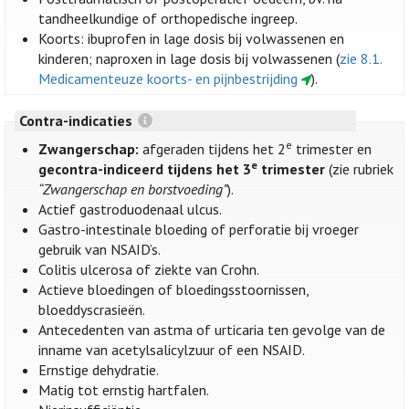
tandheelkundige of orthopedische ingreep.
Koorts: ibuprofen in lage dosis bij volwassenen en
kinderen; naproxen in lage dosis bij volwassenen (
zie 8.1.
Medicamenteuze koorts- en pijnbestrijding
).
Contra-indicaties
e
Zwangerschap:
afgeraden tijdens het 2
trimester en
e
gecontra-indiceerd tijdens het 3
trimester
(zie rubriek
“Zwangerschap en borstvoeding”
).
Actief gastroduodenaal ulcus.
Gastro-intestinale bloeding of perforatie bij vroeger
gebruik van NSAID’s.
Colitis ulcerosa of ziekte van Crohn.
Actieve bloedingen of bloedingsstoornissen,
bloeddyscrasieën.
Antecedenten van astma of urticaria ten gevolge van de
inname van acetylsalicylzuur of een NSAID.
Ernstige dehydratie.
Matig tot ernstig hartfalen.