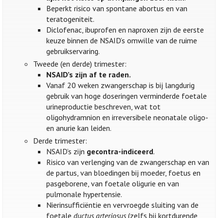
Beperkt risico van spontane abortus en van
teratogeniteit.
Diclofenac, ibuprofen en naproxen zijn de eerste
keuze binnen de NSAID’s omwille van de ruime
gebruikservaring.
Tweede (en derde) trimester:
NSAID’s zijn af te raden.
Vanaf 20 weken zwangerschap is bij langdurig
gebruik van hoge doseringen verminderde foetale
urineproductie beschreven, wat tot
oligohydramnion en irreversibele neonatale oligo-
en anurie kan leiden.
Derde trimester:
NSAID’s zijn
gecontra-indiceerd
.
Risico van verlenging van de zwangerschap en van
de partus, van bloedingen bij moeder, foetus en
pasgeborene, van foetale oligurie en van
pulmonale hypertensie.
Nierinsufficiëntie en vervroegde sluiting van de
foetale
ductus arteriosus
(zelfs bij kortdurende