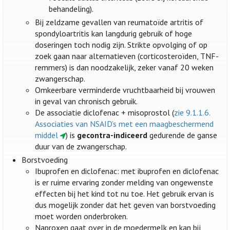
behandeling).
Bij zeldzame gevallen van reumatoïde artritis of
spondyloartritis kan langdurig gebruik of hoge
doseringen toch nodig zijn. Strikte opvolging of op
zoek gaan naar alternatieven (corticosteroïden, TNF-
remmers) is dan noodzakelijk, zeker vanaf 20 weken
zwangerschap.
Omkeerbare verminderde vruchtbaarheid bij vrouwen
in geval van chronisch gebruik.
De associatie diclofenac + misoprostol (
zie 9.1.1.6.
Associaties van NSAID’s met een maagbeschermend
middel
) is
gecontra-indiceerd
gedurende de ganse
duur van de zwangerschap.
Borstvoeding
Ibuprofen en diclofenac: met ibuprofen en diclofenac
is er ruime ervaring zonder melding van ongewenste
effecten bij het kind tot nu toe. Het gebruik ervan is
dus mogelijk zonder dat het geven van borstvoeding
moet worden onderbroken.
Naproxen gaat over in de moedermelk en kan bij