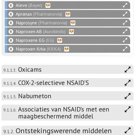
Aleve
(Bayer)
Apranax
(Pharmanovia)
Naprosyne
(Pharmanovia)
Naproxen AB
(Aurobindo)
Naproxene EG
(EG)
Naproxen Krka
(KRKA)
Oxicams
9.1.1.3.
COX-2-selectieve NSAID'S
9.1.1.4.
Nabumeton
9.1.1.5.
Associaties van NSAID’s met een
9.1.1.6.
maagbeschermend middel
Ontstekingswerende middelen
9.1.2.