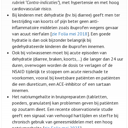
rubriek "Contra-indicaties”
), met hypertensie en met hoog
cardiovasculair risico.
Bij kinderen met dehydratie (bv. bij diarree) geeft men ter
bestrijding van koorts of pijn beter geen anti-
inflammatoire middelen zoals ibuprofen wegens gevaar
van acuut nierfalen [
zie Folia mei 2018
]. Een goede
hydratie is dan ook bijzonder belangrijk bij
gedehydrateerde kinderen die ibuprofen innemen.
Ook bij volwassenen moet bij acute episoden van
dehydratie (diarree, braken, koorts,...) die langer dan 24 uur
duren, overwogen worden de dosis te verlagen of de
NSAID tijdelijk te stoppen om acute nierschade te
voorkomen, vooral bij kwetsbare patiënten en patiënten
die een diureticum, een ACE-inhibitor of een sartaan
innemen.
Het natriumgehalte in bruispreparaten (tabletten,
poeders, granulaten) kan problemen geven bij patiënten
op zoutarm dieet. Een recente observationele studie
geeft een signaal van verhoogd hartlijden en sterfte bij
chronisch gebruik van geneesmiddelen met een hoog