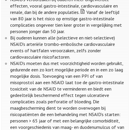
effecten, vooral gastro-intestinale, cardiovasculaire en
renale, dan bij de andere populaties.
Vanaf de leeftijd
van 80 jaar is het risico op ernstige gastro-intestinale
complicaties ongeveer tien keer groter in vergelijking met
personen jonger dan 50 jaar.
Bij ouderen kunnen alle (selectieve en niet-selectieve)
NSAID’s arteriële trombo-embolische cardiovasculaire
events of hartfalen veroorzaken, zelfs zonder
cardiovasculaire risicofactoren.
NSAID’s moeten dus met voorzichtigheid worden gebruikt,
gedurende een zo kort mogelijke periode en in een zo laag
mogelijke dosis. Toevoeging van een PPI of van
misoprostol aan een NSAID laat toe de gastro-intestinale
toxiciteit van de NSAID te verminderen en biedt een
gedeeltelijk beschermend effect tegen ulceratieve
complicaties zoals perforatie of bloeding. Die
maagbescherming dient te worden overwogen bij
risicopatiënten die een behandeling met NSAID’s starten:
personen > 65 jaar of met een belangrijke comorbiditeit,
een voorgeschiedenis van maag- en duodenumulcus of van