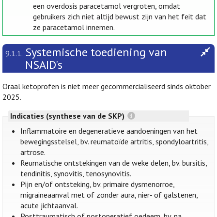
een overdosis paracetamol vergroten, omdat
gebruikers zich niet altijd bewust zijn van het feit dat
ze paracetamol innemen.
Systemische toediening van
9.1.1.
NSAID's
Oraal ketoprofen is niet meer gecommercialiseerd sinds oktober
2025.
Indicaties (synthese van de SKP)
Inflammatoire en degeneratieve aandoeningen van het
bewegingsstelsel, bv. reumatoïde artritis, spondyloartritis,
artrose.
Reumatische ontstekingen van de weke delen, bv. bursitis,
tendinitis, synovitis, tenosynovitis.
Pijn en/of ontsteking, bv. primaire dysmenorroe,
migraineaanval met of zonder aura, nier- of galstenen,
acute jichtaanval.
Posttraumatisch of postoperatief oedeem, bv. na