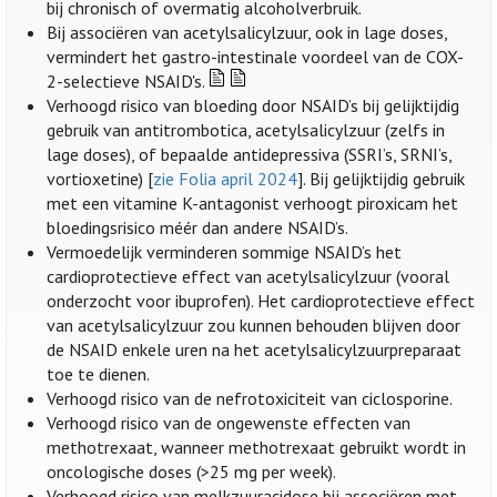
bij chronisch of overmatig alcoholverbruik.
Bij associëren van acetylsalicylzuur, ook in lage doses,
vermindert het gastro-intestinale voordeel van de COX-
2-selectieve NSAID's.
Verhoogd risico van bloeding door NSAID’s bij gelijktijdig
gebruik van antitrombotica, acetylsalicylzuur (zelfs in
lage doses), of bepaalde antidepressiva (SSRI’s, SRNI’s,
vortioxetine) [
zie Folia april 2024
]. Bij gelijktijdig gebruik
met een vitamine K-antagonist verhoogt piroxicam het
bloedingsrisico méér dan andere NSAID’s.
Vermoedelijk verminderen sommige NSAID’s het
cardioprotectieve effect van acetylsalicylzuur (vooral
onderzocht voor ibuprofen). Het cardioprotectieve effect
van acetylsalicylzuur zou kunnen behouden blijven door
de NSAID enkele uren na het acetylsalicylzuurpreparaat
toe te dienen.
Verhoogd risico van de nefrotoxiciteit van ciclosporine.
Verhoogd risico van de ongewenste effecten van
methotrexaat, wanneer methotrexaat gebruikt wordt in
oncologische doses (>25 mg per week).
Verhoogd risico van melkzuuracidose bij associëren met