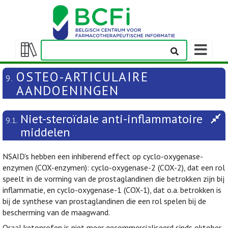
Weergeven
navigatieba
Weergeven/verbergen
inhoudstafel
OSTEO-ARTICULAIRE
9.
AANDOENINGEN
Niet-steroïdale anti-inflammatoire
9.1.
middelen
NSAID’s hebben een inhiberend effect op cyclo-oxygenase-
enzymen (COX-enzymen): cyclo-oxygenase-2 (COX-2), dat een rol
speelt in de vorming van de prostaglandinen die betrokken zijn bij
inflammatie, en cyclo-oxygenase-1 (COX-1), dat o.a. betrokken is
bij de synthese van prostaglandinen die een rol spelen bij de
bescherming van de maagwand.
Oraal ketoprofen is niet meer gecommercialiseerd sinds oktober