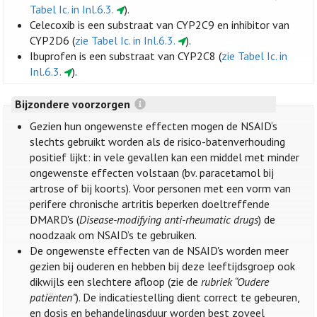
Tabel Ic. in Inl.6.3.
).
Celecoxib is een substraat van CYP2C9 en inhibitor van
CYP2D6 (
zie Tabel Ic. in Inl.6.3.
).
Ibuprofen is een substraat van CYP2C8 (
zie Tabel Ic. in
Inl.6.3.
).
Bijzondere voorzorgen
Gezien hun ongewenste effecten mogen de NSAID’s
slechts gebruikt worden als de risico-batenverhouding
positief lijkt: in vele gevallen kan een middel met minder
ongewenste effecten volstaan (bv. paracetamol bij
artrose of bij koorts). Voor personen met een vorm van
perifere chronische artritis beperken doeltreffende
DMARD's (
Disease-modifying anti-rheumatic drugs
) de
noodzaak om NSAID’s te gebruiken.
De ongewenste effecten van de NSAID's worden meer
gezien bij ouderen en hebben bij deze leeftijdsgroep ook
dikwijls een slechtere afloop (zie de
rubriek “Oudere
patiënten”
). De indicatiestelling dient correct te gebeuren,
en dosis en behandelingsduur worden best zoveel