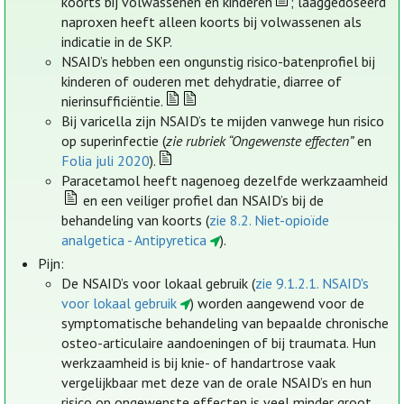
koorts bij volwassenen en kinderen
; laaggedoseerd
naproxen heeft alleen koorts bij volwassenen als
indicatie in de SKP.
NSAID’s hebben een ongunstig risico-batenprofiel bij
kinderen of ouderen met dehydratie, diarree of
nierinsufficiëntie.
Bij varicella zijn NSAID’s te mijden vanwege hun risico
op superinfectie (
zie rubriek “Ongewenste effecten”
en
Folia juli 2020
).
Paracetamol heeft nagenoeg dezelfde werkzaamheid
en een veiliger profiel dan NSAID’s bij de
behandeling van koorts (
zie 8.2. Niet-opioïde
analgetica - Antipyretica
).
Pijn:
De NSAID’s voor lokaal gebruik (
zie 9.1.2.1. NSAID's
voor lokaal gebruik
) worden aangewend voor de
symptomatische behandeling van bepaalde chronische
osteo-articulaire aandoeningen of bij traumata. Hun
werkzaamheid is bij knie- of handartrose vaak
vergelijkbaar met deze van de orale NSAID’s en hun
risico op ongewenste effecten is veel minder groot.