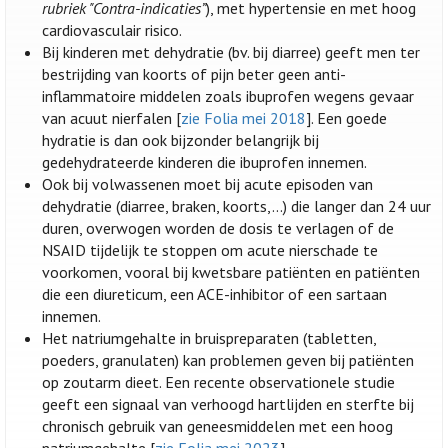
rubriek "Contra-indicaties”
), met hypertensie en met hoog
cardiovasculair risico.
Bij kinderen met dehydratie (bv. bij diarree) geeft men ter
bestrijding van koorts of pijn beter geen anti-
inflammatoire middelen zoals ibuprofen wegens gevaar
van acuut nierfalen [
zie Folia mei 2018
]. Een goede
hydratie is dan ook bijzonder belangrijk bij
gedehydrateerde kinderen die ibuprofen innemen.
Ook bij volwassenen moet bij acute episoden van
dehydratie (diarree, braken, koorts,...) die langer dan 24 uur
duren, overwogen worden de dosis te verlagen of de
NSAID tijdelijk te stoppen om acute nierschade te
voorkomen, vooral bij kwetsbare patiënten en patiënten
die een diureticum, een ACE-inhibitor of een sartaan
innemen.
Het natriumgehalte in bruispreparaten (tabletten,
poeders, granulaten) kan problemen geven bij patiënten
op zoutarm dieet. Een recente observationele studie
geeft een signaal van verhoogd hartlijden en sterfte bij
chronisch gebruik van geneesmiddelen met een hoog