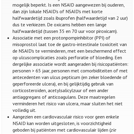
mogelijk beperkt. Is een NSAID aangewezen bij ouderen,
dan zijn lokale NSAID’s of NSAID's met korte
halfwaardetijd zoals ibuprofen (halfwaardetijd van 2 uur)
dus te verkiezen. De oxicams hebben een lange
halfwaardetijd (tussen 35 en 70 uur voor piroxicam).
Associatie met een protonpompinhibitor (PPI) of
misoprostol laat toe de gastro-intestinale toxiciteit van
de NSAID's te verminderen, met een beschermend effect
op ulcuscomplicaties zoals perforatie of bloeding. Een
dergelijke associatie wordt aangeraden bij risicopatiënten:
personen > 65 jaar, personen met comorbiditeiten of met
antecedenten van ulcus pepticum (en zeker bloedende of
geperforeerde ulcera), en bij gelijktijdig gebruik van
corticosteroïden, acetylsalicylzuur of een ander
antiaggregans of anticoagulans. Deze maatregelen
verminderen het risico van ulcera, maar sluiten het niet
volledig uit.
Aangezien een cardiovasculair risico voor geen enkele
NSAID kan worden uitgesloten, is voorzichtigheid
geboden bij patiënten met cardiovasculair lijden (
zie