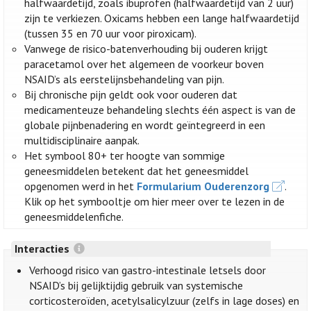
halfwaardetijd, zoals ibuprofen (halfwaardetijd van 2 uur)
zijn te verkiezen. Oxicams hebben een lange halfwaardetijd
(tussen 35 en 70 uur voor piroxicam).
Vanwege de risico-batenverhouding bij ouderen krijgt
paracetamol over het algemeen de voorkeur boven
NSAID’s als eerstelijnsbehandeling van pijn.
Bij chronische pijn geldt ook voor ouderen dat
medicamenteuze behandeling slechts één aspect is van de
globale pijnbenadering en wordt geïntegreerd in een
multidisciplinaire aanpak.
Het symbool 80+ ter hoogte van sommige
geneesmiddelen betekent dat het geneesmiddel
opgenomen werd in het
Formularium Ouderenzorg
.
Klik op het symbooltje om hier meer over te lezen in de
geneesmiddelenfiche.
Interacties
Verhoogd risico van gastro-intestinale letsels door
NSAID’s bij gelijktijdig gebruik van systemische
corticosteroïden, acetylsalicylzuur (zelfs in lage doses) en