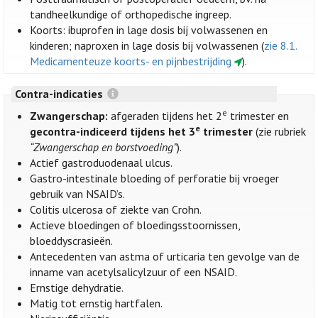
tandheelkundige of orthopedische ingreep.
Koorts: ibuprofen in lage dosis bij volwassenen en
kinderen; naproxen in lage dosis bij volwassenen (
zie 8.1.
Medicamenteuze koorts- en pijnbestrijding
).
Contra-indicaties
e
Zwangerschap:
afgeraden tijdens het 2
trimester en
e
gecontra-indiceerd tijdens het 3
trimester
(zie rubriek
“Zwangerschap en borstvoeding”
).
Actief gastroduodenaal ulcus.
Gastro-intestinale bloeding of perforatie bij vroeger
gebruik van NSAID’s.
Colitis ulcerosa of ziekte van Crohn.
Actieve bloedingen of bloedingsstoornissen,
bloeddyscrasieën.
Antecedenten van astma of urticaria ten gevolge van de
inname van acetylsalicylzuur of een NSAID.
Ernstige dehydratie.
Matig tot ernstig hartfalen.