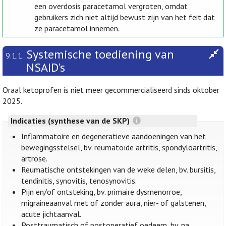
een overdosis paracetamol vergroten, omdat
gebruikers zich niet altijd bewust zijn van het feit dat
ze paracetamol innemen.
Systemische toediening van
9.1.1.
NSAID's
Oraal ketoprofen is niet meer gecommercialiseerd sinds oktober
2025.
Indicaties (synthese van de SKP)
Inflammatoire en degeneratieve aandoeningen van het
bewegingsstelsel, bv. reumatoïde artritis, spondyloartritis,
artrose.
Reumatische ontstekingen van de weke delen, bv. bursitis,
tendinitis, synovitis, tenosynovitis.
Pijn en/of ontsteking, bv. primaire dysmenorroe,
migraineaanval met of zonder aura, nier- of galstenen,
acute jichtaanval.
Posttraumatisch of postoperatief oedeem, bv. na