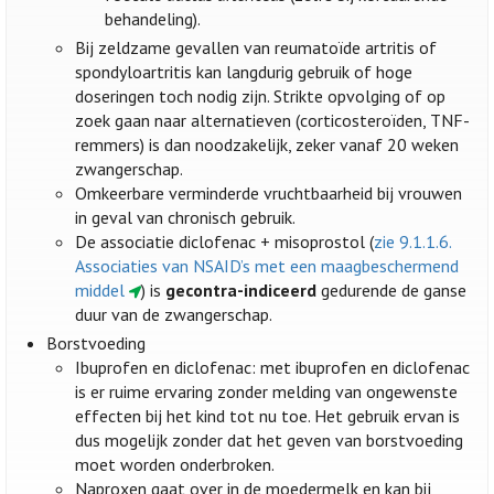
behandeling).
Bij zeldzame gevallen van reumatoïde artritis of
spondyloartritis kan langdurig gebruik of hoge
doseringen toch nodig zijn. Strikte opvolging of op
zoek gaan naar alternatieven (corticosteroïden, TNF-
remmers) is dan noodzakelijk, zeker vanaf 20 weken
zwangerschap.
Omkeerbare verminderde vruchtbaarheid bij vrouwen
in geval van chronisch gebruik.
De associatie diclofenac + misoprostol (
zie 9.1.1.6.
Associaties van NSAID’s met een maagbeschermend
middel
) is
gecontra-indiceerd
gedurende de ganse
duur van de zwangerschap.
Borstvoeding
Ibuprofen en diclofenac: met ibuprofen en diclofenac
is er ruime ervaring zonder melding van ongewenste
effecten bij het kind tot nu toe. Het gebruik ervan is
dus mogelijk zonder dat het geven van borstvoeding
moet worden onderbroken.
Naproxen gaat over in de moedermelk en kan bij