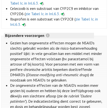
Tabel Ic. in Inl.6.3.
).
Celecoxib is een substraat van CYP2C9 en inhibitor van
CYP2D6 (
zie Tabel Ic. in Inl.6.3.
).
Ibuprofen is een substraat van CYP2C8 (
zie Tabel Ic. in
Inl.6.3.
).
Bijzondere voorzorgen
Gezien hun ongewenste effecten mogen de NSAID’s
slechts gebruikt worden als de risico-batenverhouding
positief lijkt: in vele gevallen kan een middel met minder
ongewenste effecten volstaan (bv. paracetamol bij
artrose of bij koorts). Voor personen met een vorm van
perifere chronische artritis beperken doeltreffende
DMARD's (
Disease-modifying anti-rheumatic drugs
) de
noodzaak om NSAID’s te gebruiken.
De ongewenste effecten van de NSAID's worden meer
gezien bij ouderen en hebben bij deze leeftijdsgroep ook
dikwijls een slechtere afloop (zie de
rubriek “Oudere
patiënten”
). De indicatiestelling dient correct te gebeuren,
en dosis en behandelingsduur worden best zoveel