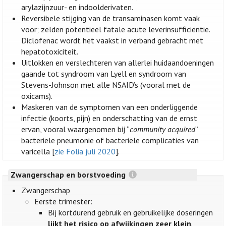
arylazijnzuur- en indoolderivaten.
Reversibele stijging van de transaminasen komt vaak
voor; zelden potentieel fatale acute leverinsufficiëntie.
Diclofenac wordt het vaakst in verband gebracht met
hepatotoxiciteit.
Uitlokken en verslechteren van allerlei huidaandoeningen
gaande tot syndroom van Lyell en syndroom van
Stevens-Johnson met alle NSAID’s (vooral met de
oxicams).
Maskeren van de symptomen van een onderliggende
infectie (koorts, pijn) en onderschatting van de ernst
ervan, vooral waargenomen bij “
community acquired
”
bacteriële pneumonie of bacteriële complicaties van
varicella [
zie Folia juli 2020
].
Zwangerschap en borstvoeding
Zwangerschap
Eerste trimester:
Bij kortdurend gebruik en gebruikelijke doseringen
lijkt het risico op afwijkingen zeer klein
.