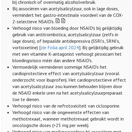
bij chronisch of overmatig alcoholverbruik.
Bij associëren van acetylsalicylzuur, ook in lage doses,
vermindert het gastro-intestinale voordeel van de COX-
2-selectieve NSAID's.
Verhoogd risico van bloeding door NSAID’s bij gelijktijdig
gebruik van antitrombotica, acetylsalicylzuur (zelfs in
lage doses), of bepaalde antidepressiva (SSRI’s, SRNI’s,
vortioxetine) [
zie Folia april 2024
]. Bij gelijktijdig gebruik
met een vitamine K-antagonist verhoogt piroxicam het
bloedingsrisico méér dan andere NSAID’s.
Vermoedelijk verminderen sommige NSAID’s het
cardioprotectieve effect van acetylsalicylzuur (vooral
onderzocht voor ibuprofen). Het cardioprotectieve effect
van acetylsalicylzuur zou kunnen behouden blijven door
de NSAID enkele uren na het acetylsalicylzuurpreparaat
toe te dienen.
Verhoogd risico van de nefrotoxiciteit van ciclosporine.
Verhoogd risico van de ongewenste effecten van
methotrexaat, wanneer methotrexaat gebruikt wordt in
oncologische doses (>25 mg per week).
Verhoogd risico van melkzuuracidose bij associëren met