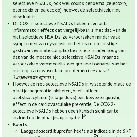
selectieve NSAID’s, ook wel coxib’s genoemd (celecoxib,
etoricoxib en parecoxib), hoewel de selectiviteit niet
absoluut is.
De COX-2-selectieve NSAID’s hebben een anti-
inflammatoir effect dat vergelijkbaar is met dat van de
niet-selectieve NSAID's. Ze veroorzaken minder vaak
symptomen van dyspepsie en het risico op ernstige
gastro-intestinale complicaties is iets minder hoog dan
dat van de meeste niet-selectieve NSAID’s, maar ze
veroorzaken vermoedelijk een grotere toename van het
risico op cardiovasculaire problemen (
zie rubriek
“Ongewenste effecten”
).
Hoewel de niet-selectieve NSAID’s in wisselende mate de
plaatjesaggregatie inhiberen, heeft alleen
acetylsalicylzuur (in lage dosis) een bewezen gunstig
effect in de cardiovasculaire preventie. De COX-2-
selectieve NSAID’s hebben geen klinisch significante
invloed op de plaatjesaggregatie.
Koorts:
Laaggedoseerd ibuprofen heeft als indicatie in de SKP