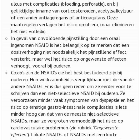
ulcus met complicaties (bloeding, perforatie), en bij
gelijktijdige inname van corticosteroïden, acetylsalicylzuur
of een ander antiaggregans of anticoagulans. Deze
maatregelen verlagen het risico op ulcera, maar elimineren
het niet volledig.
In geval van onvoldoende pijnstilling door een oraal
ingenomen NSAID is het belangrijk op te merken dat een
dosisverhoging niet noodzakelijk het pijnstillend effect
versterkt, maar wel het risico op ongewenste effecten
verhoogt, vooral bij ouderen.
Coxib’s zijn de NSAID’s die het best bestudeerd zijn bij
ouderen. Hun werkzaamheid is vergelijkbaar met die van de
andere NSAID’s. Er is dus geen reden om ze eerder voor te
schrijven dan een niet-selectieve NSAID bij ouderen. Ze
veroorzaken minder vaak symptomen van dyspepsie en het
risico op ernstige gastro-intestinale complicaties is iets
minder hoog dan dat van de meeste niet-selectieve
NSAID’s, maar ze vergroten vermoedelijk het risico op
cardiovasculaire problemen (zie rubriek
“Ongewenste
effecten”
). Lokale NSAID’s of NSAID’s met een korte