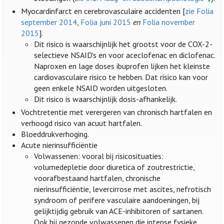
Myocardinfarct en cerebrovasculaire accidenten [
zie Folia
september 2014
,
Folia juni 2015
en
Folia november
2015
].
Dit risico is waarschijnlijk het grootst voor de COX-2-
selectieve NSAID's en voor aceclofenac en diclofenac.
Naproxen en lage doses ibuprofen lijken het kleinste
cardiovasculaire risico te hebben. Dat risico kan voor
geen enkele NSAID worden uitgesloten.
Dit risico is waarschijnlijk dosis-afhankelijk.
Vochtretentie met verergeren van chronisch hartfalen en
verhoogd risico van acuut hartfalen.
Bloeddrukverhoging.
Acute nierinsufficiëntie
Volwassenen: vooral bij risicosituaties:
volumedepletie door diuretica of zoutrestrictie,
voorafbestaand hartfalen, chronische
nierinsufficiëntie, levercirrose met ascites, nefrotisch
syndroom of perifere vasculaire aandoeningen, bij
gelijktijdig gebruik van ACE-inhibitoren of sartanen.
Ook bij gezonde volwassenen die intense fysieke