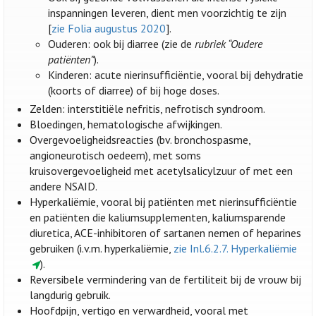
inspanningen leveren, dient men voorzichtig te zijn
[
zie Folia augustus 2020
].
Ouderen: ook bij diarree (zie de
rubriek “Oudere
patiënten”
).
Kinderen: acute nierinsufficiëntie, vooral bij dehydratie
(koorts of diarree) of bij hoge doses.
Zelden: interstitiële nefritis, nefrotisch syndroom.
Bloedingen, hematologische afwijkingen.
Overgevoeligheidsreacties (bv. bronchospasme,
angioneurotisch oedeem), met soms
kruisovergevoeligheid met acetylsalicylzuur of met een
andere NSAID.
Hyperkaliëmie, vooral bij patiënten met nierinsufficiëntie
en patiënten die kaliumsupplementen, kaliumsparende
diuretica, ACE-inhibitoren of sartanen nemen of heparines
gebruiken (i.v.m. hyperkaliëmie,
zie Inl.6.2.7. Hyperkaliëmie
).
Reversibele vermindering van de fertiliteit bij de vrouw bij
langdurig gebruik.
Hoofdpijn, vertigo en verwardheid, vooral met