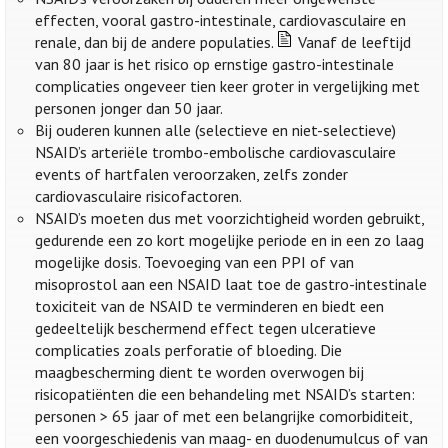
effecten, vooral gastro-intestinale, cardiovasculaire en
renale, dan bij de andere populaties.
Vanaf de leeftijd
van 80 jaar is het risico op ernstige gastro-intestinale
complicaties ongeveer tien keer groter in vergelijking met
personen jonger dan 50 jaar.
Bij ouderen kunnen alle (selectieve en niet-selectieve)
NSAID’s arteriële trombo-embolische cardiovasculaire
events of hartfalen veroorzaken, zelfs zonder
cardiovasculaire risicofactoren.
NSAID’s moeten dus met voorzichtigheid worden gebruikt,
gedurende een zo kort mogelijke periode en in een zo laag
mogelijke dosis. Toevoeging van een PPI of van
misoprostol aan een NSAID laat toe de gastro-intestinale
toxiciteit van de NSAID te verminderen en biedt een
gedeeltelijk beschermend effect tegen ulceratieve
complicaties zoals perforatie of bloeding. Die
maagbescherming dient te worden overwogen bij
risicopatiënten die een behandeling met NSAID’s starten:
personen > 65 jaar of met een belangrijke comorbiditeit,
een voorgeschiedenis van maag- en duodenumulcus of van