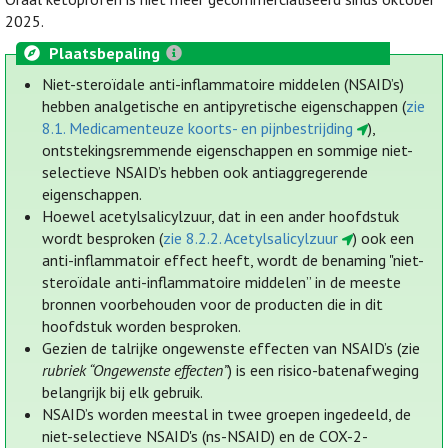
2025.
Plaatsbepaling
Niet-steroïdale anti-inflammatoire middelen (NSAID’s)
hebben analgetische en antipyretische eigenschappen (
zie
8.1. Medicamenteuze koorts- en pijnbestrijding
),
ontstekingsremmende eigenschappen en sommige niet-
selectieve NSAID’s hebben ook antiaggregerende
eigenschappen.
Hoewel acetylsalicylzuur, dat in een ander hoofdstuk
wordt besproken (
zie 8.2.2. Acetylsalicylzuur
) ook een
anti-inflammatoir effect heeft, wordt de benaming "niet-
steroïdale anti-inflammatoire middelen” in de meeste
bronnen voorbehouden voor de producten die in dit
hoofdstuk worden besproken.
Gezien de talrijke ongewenste effecten van NSAID’s (zie
rubriek “Ongewenste effecten”
) is een risico-batenafweging
belangrijk bij elk gebruik.
NSAID’s worden meestal in twee groepen ingedeeld, de
niet-selectieve NSAID's (ns-NSAID) en de COX-2-