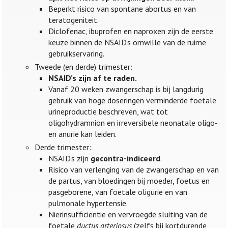
Beperkt risico van spontane abortus en van
teratogeniteit.
Diclofenac, ibuprofen en naproxen zijn de eerste
keuze binnen de NSAID’s omwille van de ruime
gebruikservaring.
Tweede (en derde) trimester:
NSAID’s zijn af te raden.
Vanaf 20 weken zwangerschap is bij langdurig
gebruik van hoge doseringen verminderde foetale
urineproductie beschreven, wat tot
oligohydramnion en irreversibele neonatale oligo-
en anurie kan leiden.
Derde trimester:
NSAID’s zijn
gecontra-indiceerd
.
Risico van verlenging van de zwangerschap en van
de partus, van bloedingen bij moeder, foetus en
pasgeborene, van foetale oligurie en van
pulmonale hypertensie.
Nierinsufficiëntie en vervroegde sluiting van de
foetale
ductus arteriosus
(zelfs bij kortdurende