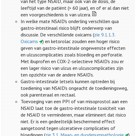
van het type NSAID, maar ook van de dosis, de
leeftijd van de patiënt (> 60 jaar), en of er al dan niet
een voorgeschiedenis is van ulcera.
In welke mate NSAID's onderling verschillen qua
gastro-intestinaal risico blijft onderwerp van
discussie. De verschillende oxicams (
zie 9.1.1.3.
Oxicams
) en ketorolac zouden een hoger risico
geven van gastro-intestinale ongewenste effecten
en ulcuscomplicaties zoals bloeding en perforatie.
Met ibuprofen en COX-2-selectieve NSAID’s zou er
een lager risico van ulcus en ulcuscomplicaties zijn
ten opzichte van de andere NSAID’s.
Gastro-intestinale letsels kunnen optreden bij
toediening van NSAID’s ongeacht de toedieningsweg,
ook parenteraal en rectaal.
Toevoeging van een PPI of van misoprostol aan een
NSAID laat toe de gastro-intestinale toxiciteit van
de NSAID te verminderen, maar elimineert dat risico
niet. Er is een gedeeltelijk beschermend effect
aangetoond tegen ulceratieve complicaties of
bloedingen (
zie 3.1. Maag- en duodenumpathologie
).