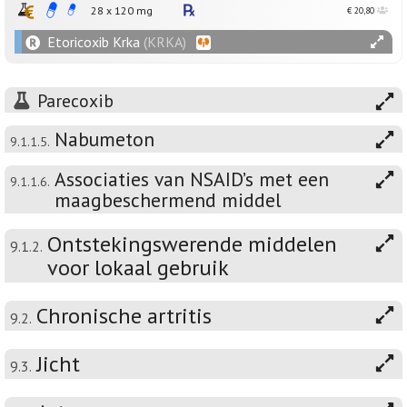
28 x
120
mg
€ 20,80
Etoricoxib Krka
(KRKA)
Parecoxib
Nabumeton
9.1.1.5.
Associaties van NSAID’s met een
9.1.1.6.
maagbeschermend middel
Ontstekingswerende middelen
9.1.2.
voor lokaal gebruik
Chronische artritis
9.2.
Jicht
9.3.