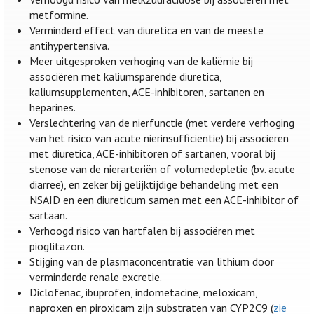
metformine.
Verminderd effect van diuretica en van de meeste
antihypertensiva.
Meer uitgesproken verhoging van de kaliëmie bij
associëren met kaliumsparende diuretica,
kaliumsupplementen, ACE-inhibitoren, sartanen en
heparines.
Verslechtering van de nierfunctie (met verdere verhoging
van het risico van acute nierinsufficiëntie) bij associëren
met diuretica, ACE-inhibitoren of sartanen, vooral bij
stenose van de nierarteriën of volumedepletie (bv. acute
diarree), en zeker bij gelijktijdige behandeling met een
NSAID en een diureticum samen met een ACE-inhibitor of
sartaan.
Verhoogd risico van hartfalen bij associëren met
pioglitazon.
Stijging van de plasmaconcentratie van lithium door
verminderde renale excretie.
Diclofenac, ibuprofen, indometacine, meloxicam,
naproxen en piroxicam zijn substraten van CYP2C9 (
zie