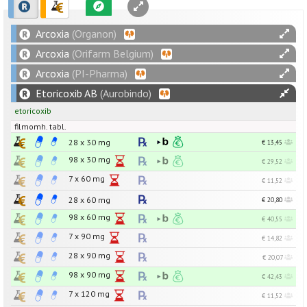
Arcoxia
(Organon)
Arcoxia
(Orifarm Belgium)
Arcoxia
(PI-Pharma)
Etoricoxib AB
(Aurobindo)
etoricoxib
filmomh. tabl.
28 x
30
mg
€ 13,45
98 x
30
mg
€ 29,52
7 x
60
mg
€ 11,52
28 x
60
mg
€ 20,80
98 x
60
mg
€ 40,55
7 x
90
mg
€ 14,82
28 x
90
mg
€ 20,07
98 x
90
mg
€ 42,43
7 x
120
mg
€ 11,52