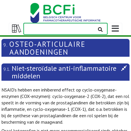
Weergeven
navigatieba
Weergeven/verbergen
inhoudstafel
OSTEO-ARTICULAIRE
9.
AANDOENINGEN
Niet-steroïdale anti-inflammatoire
9.1.
middelen
NSAID’s hebben een inhiberend effect op cyclo-oxygenase-
enzymen (COX-enzymen): cyclo-oxygenase-2 (COX-2), dat een rol
speelt in de vorming van de prostaglandinen die betrokken zijn bij
inflammatie, en cyclo-oxygenase-1 (COX-1), dat o.a. betrokken is
bij de synthese van prostaglandinen die een rol spelen bij de
bescherming van de maagwand.
Oraal ketoprofen is niet meer gecommercialiseerd sinds oktober