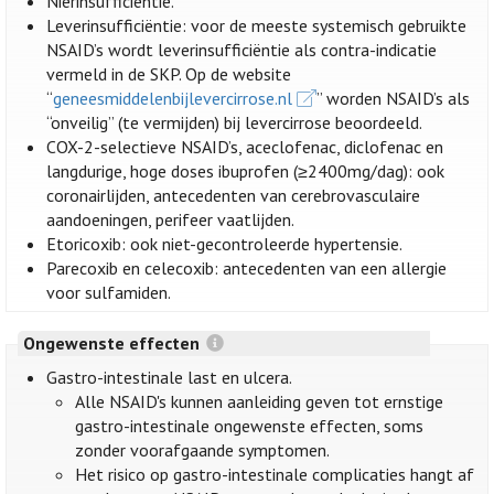
Nierinsufficiëntie.
Leverinsufficiëntie: voor de meeste systemisch gebruikte
NSAID’s wordt leverinsufficiëntie als contra-indicatie
vermeld in de SKP. Op de website
“
geneesmiddelenbijlevercirrose.nl
” worden NSAID’s als
“onveilig” (te vermijden) bij levercirrose beoordeeld.
COX-2-selectieve NSAID’s, aceclofenac, diclofenac en
langdurige, hoge doses ibuprofen (≥2400mg/dag): ook
coronairlijden, antecedenten van cerebrovasculaire
aandoeningen, perifeer vaatlijden.
Etoricoxib: ook niet-gecontroleerde hypertensie.
Parecoxib en celecoxib: antecedenten van een allergie
voor sulfamiden.
Ongewenste effecten
Gastro-intestinale last en ulcera.
Alle NSAID's kunnen aanleiding geven tot ernstige
gastro-intestinale ongewenste effecten, soms
zonder voorafgaande symptomen.
Het risico op gastro-intestinale complicaties hangt af