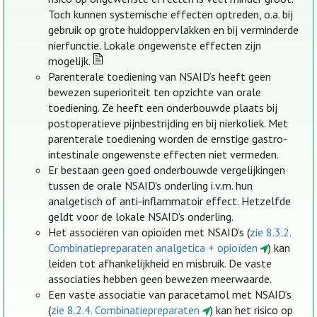
Toch kunnen systemische effecten optreden, o.a. bij
gebruik op grote huidoppervlakken en bij verminderde
nierfunctie. Lokale ongewenste effecten zijn
mogelijk.
Parenterale toediening van NSAID’s heeft geen
bewezen superioriteit ten opzichte van orale
toediening. Ze heeft een onderbouwde plaats bij
postoperatieve pijnbestrijding en bij nierkoliek. Met
parenterale toediening worden de ernstige gastro-
intestinale ongewenste effecten niet vermeden.
Er bestaan geen goed onderbouwde vergelijkingen
tussen de orale NSAID's onderling i.v.m. hun
analgetisch of anti-inflammatoir effect. Hetzelfde
geldt voor de lokale NSAID's onderling.
Het associëren van opioïden met NSAID’s (
zie 8.3.2.
Combinatiepreparaten analgetica + opioïden
) kan
leiden tot afhankelijkheid en misbruik. De vaste
associaties hebben geen bewezen meerwaarde.
Een vaste associatie van paracetamol met NSAID’s
(
zie 8.2.4. Combinatiepreparaten
) kan het risico op