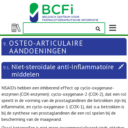
Weergeven
navigatieba
Weergeven/verbergen
inhoudstafel
OSTEO-ARTICULAIRE
9.
AANDOENINGEN
Niet-steroïdale anti-inflammatoire
9.1.
middelen
NSAID’s hebben een inhiberend effect op cyclo-oxygenase-
enzymen (COX-enzymen): cyclo-oxygenase-2 (COX-2), dat een rol
speelt in de vorming van de prostaglandinen die betrokken zijn bij
inflammatie, en cyclo-oxygenase-1 (COX-1), dat o.a. betrokken is
bij de synthese van prostaglandinen die een rol spelen bij de
bescherming van de maagwand.
Oraal ketoprofen is niet meer gecommercialiseerd sinds oktober