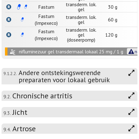
transderm. lok.
Fastum
30 g
gel
Fastum
transderm. lok.
60 g
gel
(Impexeco)
transderm. lok.
Fastum
gel
120 g
(Impexeco)
(doseerpomp)
nifluminezuur gel transdermaal lokaal 25 mg / 1 g
no
Andere ontstekingswerende
9.1.2.2.
preparaten voor lokaal gebruik
Chronische artritis
9.2.
Jicht
9.3.
Artrose
9.4.