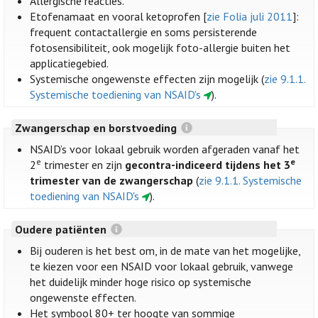
Allergische reacties.
Etofenamaat en vooral ketoprofen [
zie Folia juli 2011
]:
frequent contactallergie en soms persisterende
fotosensibiliteit, ook mogelijk foto-allergie buiten het
applicatiegebied.
Systemische ongewenste effecten zijn mogelijk (
zie 9.1.1.
Systemische toediening van NSAID's
).
Zwangerschap en borstvoeding
NSAID’s voor lokaal gebruik worden afgeraden vanaf het
e
e
2
trimester en zijn
gecontra-indiceerd tijdens het 3
trimester van de zwangerschap
(
zie 9.1.1. Systemische
toediening van NSAID's
).
Oudere patiënten
Bij ouderen is het best om, in de mate van het mogelijke,
te kiezen voor een NSAID voor lokaal gebruik, vanwege
het duidelijk minder hoge risico op systemische
ongewenste effecten.
Het symbool 80+ ter hoogte van sommige