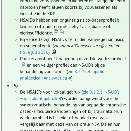
koorts bij volwassenen en kinderen
; laaggedoseerd
naproxen heeft alleen koorts bij volwassenen als
indicatie in de SKP.
NSAID’s hebben een ongunstig risico-batenprofiel bij
kinderen of ouderen met dehydratie, diarree of
nierinsufficiëntie.
Bij varicella zijn NSAID’s te mijden vanwege hun risico
op superinfectie (
zie rubriek “Ongewenste effecten”
en
Folia juli 2020
).
Paracetamol heeft nagenoeg dezelfde werkzaamheid
en een veiliger profiel dan NSAID’s bij de
behandeling van koorts (
zie 8.2. Niet-opioïde
analgetica - Antipyretica
).
Pijn:
De NSAID’s voor lokaal gebruik (
zie 9.1.2.1. NSAID's
voor lokaal gebruik
) worden aangewend voor de
symptomatische behandeling van bepaalde chronische
osteo-articulaire aandoeningen of bij traumata. Hun
werkzaamheid is bij knie- of handartrose vaak
vergelijkbaar met deze van de orale NSAID’s en hun
risico op ongewenste effecten is veel minder groot.