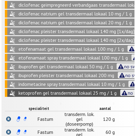
diclofenac geïmpregneerd verbandgaas transdermaal loka
diclofenac natrium gel transdermaal lokaal 10 mg / 1 g
diclofenac natrium gel transdermaal lokaal 20 mg / 1 g
diclofenac pleister transdermaal lokaal 140 mg [1x/dag]
diclofenac pleister transdermaal lokaal 140 mg [2x/dag]
etofenamaat gel transdermaal lokaal 100 mg / 1 g
etofenamaat spray transdermaal lokaal 100 mg / 1 g
ibuprofen gel transdermaal lokaal 50 mg / 1 g
no sw
ibuprofen pleister transdermaal lokaal 200 mg
no sw
indometacine spray transdermaal lokaal 10 mg / 1 g
ketoprofen gel transdermaal lokaal 25 mg / 1 g
no 
specialiteit
aantal
transderm. lok.
Fastum
gel
120 g
(doseerpomp)
transderm. lok.
Fastum
60 g
gel