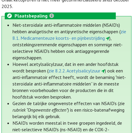
2025.
Plaatsbepaling
Niet-steroïdale anti-inflammatoire middelen (NSAID’s)
hebben analgetische en antipyretische eigenschappen (
zie
8.1. Medicamenteuze koorts- en pijnbestrijding
),
ontstekingsremmende eigenschappen en sommige niet-
selectieve NSAID’s hebben ook antiaggregerende
eigenschappen.
Hoewel acetylsalicylzuur, dat in een ander hoofdstuk
wordt besproken (
zie 8.2.2. Acetylsalicylzuur
) ook een
anti-inflammatoir effect heeft, wordt de benaming "niet-
steroïdale anti-inflammatoire middelen” in de meeste
bronnen voorbehouden voor de producten die in dit
hoofdstuk worden besproken.
Gezien de talrijke ongewenste effecten van NSAID’s (zie
rubriek “Ongewenste effecten”
) is een risico-batenafweging
belangrijk bij elk gebruik.
NSAID’s worden meestal in twee groepen ingedeeld, de
niet-selectieve NSAID's (ns-NSAID) en de COX-2-