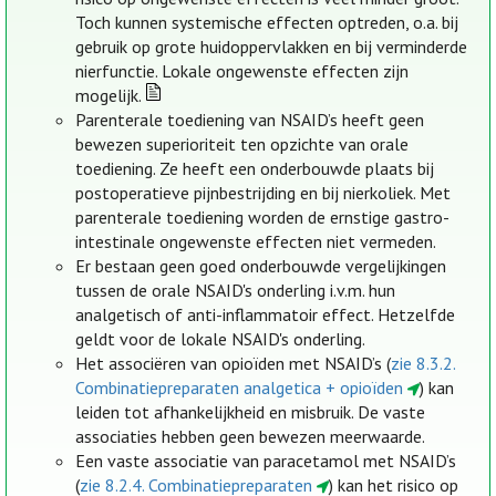
Toch kunnen systemische effecten optreden, o.a. bij
gebruik op grote huidoppervlakken en bij verminderde
nierfunctie. Lokale ongewenste effecten zijn
mogelijk.
Parenterale toediening van NSAID’s heeft geen
bewezen superioriteit ten opzichte van orale
toediening. Ze heeft een onderbouwde plaats bij
postoperatieve pijnbestrijding en bij nierkoliek. Met
parenterale toediening worden de ernstige gastro-
intestinale ongewenste effecten niet vermeden.
Er bestaan geen goed onderbouwde vergelijkingen
tussen de orale NSAID's onderling i.v.m. hun
analgetisch of anti-inflammatoir effect. Hetzelfde
geldt voor de lokale NSAID's onderling.
Het associëren van opioïden met NSAID’s (
zie 8.3.2.
Combinatiepreparaten analgetica + opioïden
) kan
leiden tot afhankelijkheid en misbruik. De vaste
associaties hebben geen bewezen meerwaarde.
Een vaste associatie van paracetamol met NSAID’s
(
zie 8.2.4. Combinatiepreparaten
) kan het risico op