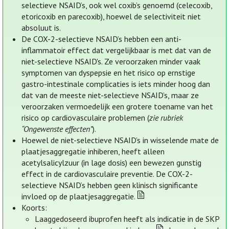
selectieve NSAID’s, ook wel coxib’s genoemd (celecoxib,
etoricoxib en parecoxib), hoewel de selectiviteit niet
absoluut is.
De COX-2-selectieve NSAID’s hebben een anti-
inflammatoir effect dat vergelijkbaar is met dat van de
niet-selectieve NSAID's. Ze veroorzaken minder vaak
symptomen van dyspepsie en het risico op ernstige
gastro-intestinale complicaties is iets minder hoog dan
dat van de meeste niet-selectieve NSAID’s, maar ze
veroorzaken vermoedelijk een grotere toename van het
risico op cardiovasculaire problemen (
zie rubriek
“Ongewenste effecten”
).
Hoewel de niet-selectieve NSAID’s in wisselende mate de
plaatjesaggregatie inhiberen, heeft alleen
acetylsalicylzuur (in lage dosis) een bewezen gunstig
effect in de cardiovasculaire preventie. De COX-2-
selectieve NSAID’s hebben geen klinisch significante
invloed op de plaatjesaggregatie.
Koorts:
Laaggedoseerd ibuprofen heeft als indicatie in de SKP