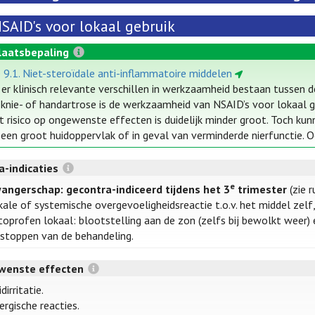
SAID's voor lokaal gebruik
laatsbepaling
e 9.1. Niet-steroïdale anti-inflammatoire middelen
 er klinisch relevante verschillen in werkzaamheid bestaan tussen de
j knie- of handartrose is de werkzaamheid van NSAID’s voor lokaal ge
t risico op ongewenste effecten is duidelijk minder groot. Toch ku
 een groot huidoppervlak of in geval van verminderde nierfunctie. 
a-indicaties
e
angerschap: gecontra-indiceerd tijdens het 3
trimester
(zie r
kale of systemische overgevoeligheidsreactie t.o.v. het middel zelf,
toprofen lokaal: blootstelling aan de zon (zelfs bij bewolkt weer)
 stoppen van de behandeling.
wenste effecten
dirritatie.
ergische reacties.