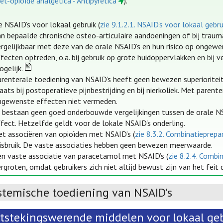
et-opioïde analgetica - Antipyretica
).
 NSAID’s voor lokaal gebruik (
zie 9.1.2.1. NSAID's voor lokaal gebru
n bepaalde chronische osteo-articulaire aandoeningen of bij traum
ergelijkbaar met deze van de orale NSAID’s en hun risico op ongewe
fecten optreden, o.a. bij gebruik op grote huidoppervlakken en bij 
gelijk.
arenterale toediening van NSAID’s heeft geen bewezen superioritei
aats bij postoperatieve pijnbestrijding en bij nierkoliek. Met paren
ngewenste effecten niet vermeden.
 bestaan geen goed onderbouwde vergelijkingen tussen de orale NSA
fect. Hetzelfde geldt voor de lokale NSAID's onderling.
et associëren van opioïden met NSAID’s (
zie 8.3.2. Combinatieprepa
isbruik. De vaste associaties hebben geen bewezen meerwaarde.
en vaste associatie van paracetamol met NSAID’s (
zie 8.2.4. Combi
rgroten, omdat gebruikers zich niet altijd bewust zijn van het fei
stemische toediening van NSAID's
tstekingswerende middelen voor lokaal ge