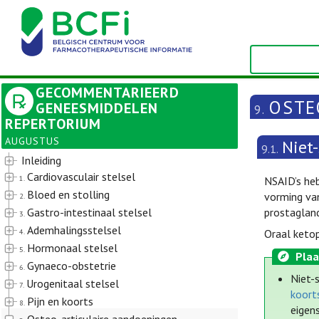
GECOMMENTARIEERD
OSTE
GENEESMIDDELEN
9.
REPERTORIUM
AUGUSTUS
Niet
9.1.
Inleiding
Cardiovasculair stelsel
1.
NSAID’s he
Bloed en stolling
vorming van
2.
Gastro-intestinaal stelsel
prostagland
3.
Ademhalingsstelsel
4.
Oraal ketop
Hormonaal stelsel
5.
Plaa
Gynaeco-obstetrie
6.
Niet-
Urogenitaal stelsel
7.
koorts
Pijn en koorts
8.
eigen