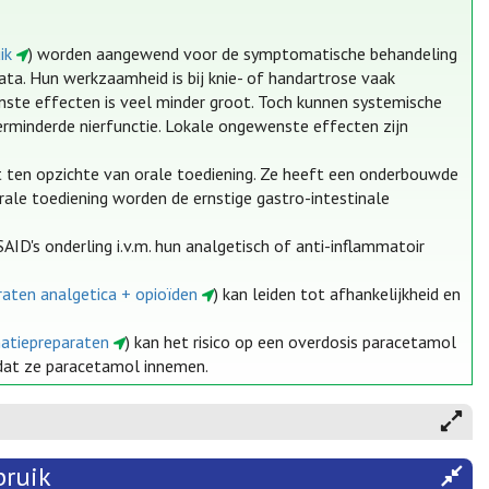
ik
) worden aangewend voor de symptomatische behandeling
ata. Hun werkzaamheid is bij knie- of handartrose vaak
nste effecten is veel minder groot. Toch kunnen systemische
verminderde nierfunctie. Lokale ongewenste effecten zijn
t ten opzichte van orale toediening. Ze heeft een onderbouwde
terale toediening worden de ernstige gastro-intestinale
ID's onderling i.v.m. hun analgetisch of anti-inflammatoir
raten analgetica + opioïden
) kan leiden tot afhankelijkheid en
natiepreparaten
) kan het risico op een overdosis paracetamol
t dat ze paracetamol innemen.
bruik