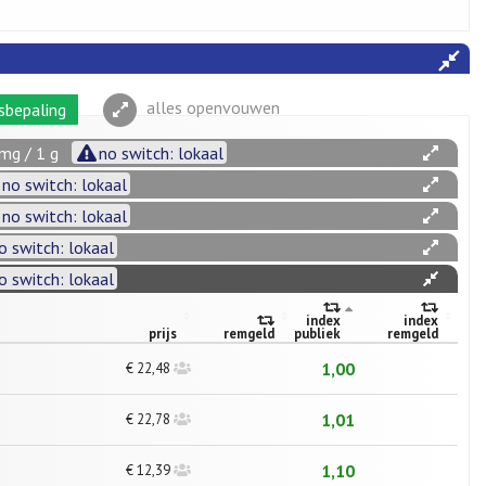
alles openvouwen
sbepaling
mg / 1 g
no switch: lokaal
no switch: lokaal
no switch: lokaal
o switch: lokaal
o switch: lokaal
index
index
prijs
remgeld
publiek
remgeld
1,00
€ 22,48
1,01
€ 22,78
1,10
€ 12,39