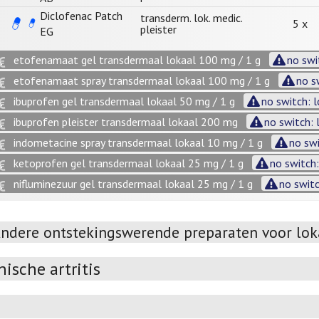
Diclofenac Patch
transderm. lok. medic.
5 x
pleister
EG
etofenamaat gel transdermaal lokaal 100 mg / 1 g
no swi
etofenamaat spray transdermaal lokaal 100 mg / 1 g
no s
ibuprofen gel transdermaal lokaal 50 mg / 1 g
no switch: 
ibuprofen pleister transdermaal lokaal 200 mg
no switch: 
indometacine spray transdermaal lokaal 10 mg / 1 g
no swi
ketoprofen gel transdermaal lokaal 25 mg / 1 g
no switch:
nifluminezuur gel transdermaal lokaal 25 mg / 1 g
no switc
ndere ontstekingswerende preparaten voor lok
ische artritis