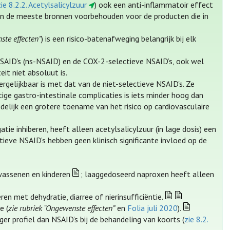
zie 8.2.2. Acetylsalicylzuur
) ook een anti-inflammatoir effect
 in de meeste bronnen voorbehouden voor de producten die in
ste effecten”
) is een risico-batenafweging belangrijk bij elk
SAID's (ns-NSAID) en de COX-2-selectieve NSAID’s, ook wel
eit niet absoluut is.
gelijkbaar is met dat van de niet-selectieve NSAID's. Ze
ge gastro-intestinale complicaties is iets minder hoog dan
elijk een grotere toename van het risico op cardiovasculaire
ie inhiberen, heeft alleen acetylsalicylzuur (in lage dosis) een
ieve NSAID’s hebben geen klinisch significante invloed op de
lwassenen en kinderen
; laaggedoseerd naproxen heeft alleen
en met dehydratie, diarree of nierinsufficiëntie.
e (
zie rubriek “Ongewenste effecten”
en
Folia juli 2020
).
ger profiel dan NSAID’s bij de behandeling van koorts (
zie 8.2.