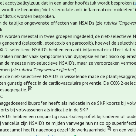
l acetylsalicylzuur, dat in een ander hoofdstuk wordt besproken (
, wordt de benaming "niet-steroïdale anti-inflammatoire middelen”
oofdstuk worden besproken.
n de talrijke ongewenste effecten van NSAID’s (zie
rubriek “Ongewen
k.
’s worden meestal in twee groepen ingedeeld, de niet-selectieve N
s genoemd (celecoxib, etoricoxib en parecoxib), hoewel de selectivit
X-2-selectieve NSAID’s hebben een anti-inflammatoir effect dat ver
rzaken minder vaak symptomen van dyspepsie en het risico op ernsti
an de meeste niet-selectieve NSAID’s, maar ze veroorzaken vermoed
emen (
zie rubriek “Ongewenste effecten”
).
l de niet-selectieve NSAID’s in wisselende mate de plaatjesaggregat
en gunstig effect in de cardiovasculaire preventie. De COX-2-select
jesaggregatie.
s:
aggedoseerd ibuprofen heeft als indicatie in de SKP koorts bij vo
orts bij volwassenen als indicatie in de SKP.
AID’s hebben een ongunstig risico-batenprofiel bij kinderen of ouder
j varicella zijn NSAID’s te mijden vanwege hun risico op superinfecti
aracetamol heeft nagenoeg dezelfde werkzaamheid
en een veili