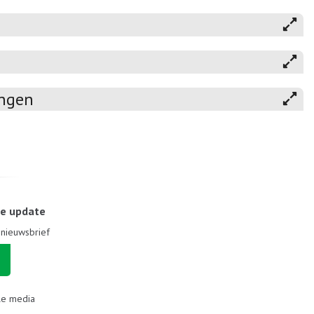
ingen
le update
e nieuwsbrief
le media