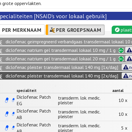
n grote oppervlakten.
pecialiteiten [NSAID's voor lokaal gebruik]
PER MERKNAAM
PER GROEPSNAAM
plaat
diclofenac geïmpregneerd verbandgaas transdermaal lokaal 10 
diclofenac natrium gel transdermaal lokaal 10 mg / 1 g
diclofenac natrium gel transdermaal lokaal 20 mg / 1 g
diclofenac pleister transdermaal lokaal 140 mg [1x/dag]
n
diclofenac pleister transdermaal lokaal 140 mg [2x/dag]
n
specialiteit
aantal
Diclofenac Patch
transderm. lok. medic.
10 x
pleister
EG
Diclofenac Patch
transderm. lok. medic.
10 x
pleister
AB
Diclofenac Patch
transderm. lok. medic.
5 x
pleister
AB