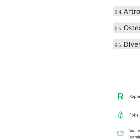
Artr
9.4.
Oste
9.5.
Dive
9.6.
Reper
Folia
Audito
learn