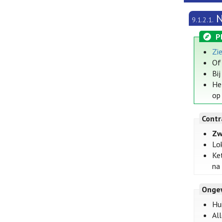
N
9.1.2.1.
P
Zi
Of
Bi
He
op
Contr
Zw
Lo
Ke
na
Onge
Hui
All