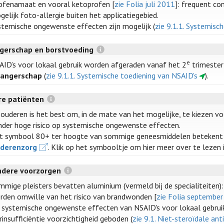
ofenamaat en vooral ketoprofen [
zie Folia juli 2011
]: frequent co
gelijk foto-allergie buiten het applicatiegebied.
stemische ongewenste effecten zijn mogelijk (
zie 9.1.1. Systemisc
gerschap en borstvoeding
e
AID’s voor lokaal gebruik worden afgeraden vanaf het 2
trimester
angerschap
(
zie 9.1.1. Systemische toediening van NSAID's
).
re patiënten
j ouderen is het best om, in de mate van het mogelijke, te kiezen v
nder hoge risico op systemische ongewenste effecten.
t symbool 80+ ter hoogte van sommige geneesmiddelen betekent
derenzorg
. Klik op het symbooltje om hier meer over te lezen
ndere voorzorgen
mmige pleisters bevatten aluminium (vermeld bij de specialiteiten)
rden omwille van het risico van brandwonden [
zie Folia septembe
 systemische ongewenste effecten van NSAID's voor lokaal gebruik
rinsufficiëntie voorzichtigheid geboden (
zie 9.1. Niet-steroïdale an