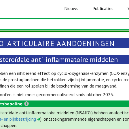
Nieuws
Publicaties
O-ARTICULAIRE AANDOENINGEN
-steroïdale anti-inflammatoire middelen
bben een inhiberend effect op cyclo-oxygenase-enzymen (COX-enzym
 de prostaglandinen die betrokken zijn bij inflammatie, en cyclo-ox
inen die een rol spelen bij de bescherming van de maagwand.
rofen is niet meer gecommercialiseerd sinds oktober 2025.
tsbepaling
steroïdale anti-inflammatoire middelen (NSAID’s) hebben analgetisc
- en pijnbestrijding
), ontstekingsremmende eigenschappen en som
schappen.