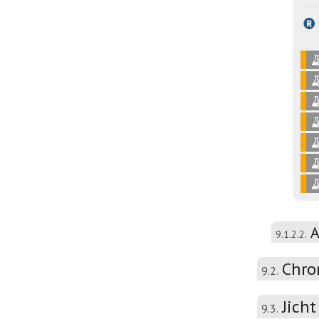
A
9.1.2.2.
Chron
9.2.
Jicht
9.3.