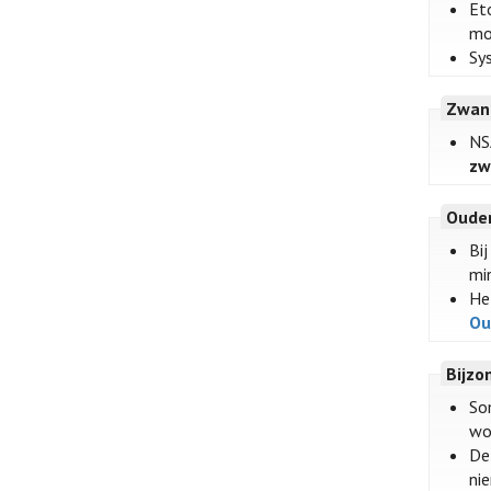
Et
mo
Sy
Zwan
NS
zw
Oude
Bi
mi
He
Ou
Bijzo
So
wo
De
nie