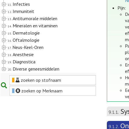
Ni
Infecties
11.
Pijn:
Immuniteit
12.
De
Antitumorale middelen
13.
va
Mineralen en vitaminen
v
14.
Dermatologie
ef
15.
mo
Oftalmologie
16.
P
Neus-Keel-Oren
17.
pl
Anesthesie
18.
o
Diagnostica
19.
Er
Diverse geneesmiddelen
20.
ef
H
zoeken op stofnaam
m
E
zoeken op Merknaam
ve
Sy
9.1.1.
On
9.1.2.