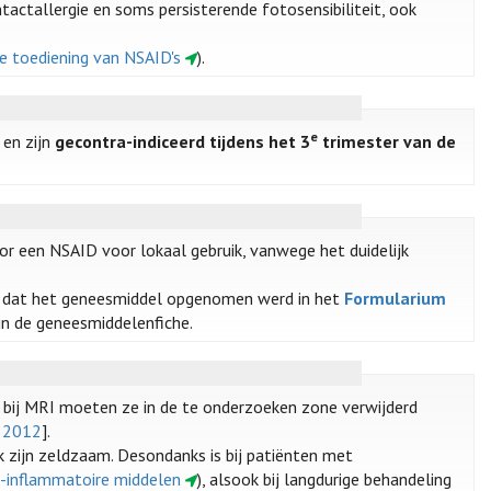
ntactallergie en soms persisterende fotosensibiliteit, ook
he toediening van NSAID's
).
e
 en zijn
gecontra-indiceerd tijdens het 3
trimester van de
oor een NSAID voor lokaal gebruik, vanwege het duidelijk
 dat het geneesmiddel opgenomen werd in het
Formularium
 in de geneesmiddelenfiche.
: bij MRI moeten ze in de te onderzoeken zone verwijderd
r 2012
].
 zijn zeldzaam. Desondanks is bij patiënten met
ti-inflammatoire middelen
), alsook bij langdurige behandeling