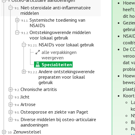
Osteo-articulaire aandoeningen
9.
Hoewe
Niet-steroïdale anti-inflammatoire
9.1.
heeft
middelen
dit h
Systemische toediening van
9.1.1.
Gezie
NSAID's
gebrui
Ontstekingswerende middelen
9.1.2.
NSAID
voor lokaal gebruik
coxib’
NSAID's voor lokaal gebruik
9.1.2.1.
De CO
alle verpakkingen
veroo
weergeven
dat v
Specialiteiten
probl
Andere ontstekingswerende
9.1.2.2.
Hoewe
preparaten voor lokaal
gebruik
bewez
plaat
Chronische artritis
9.2.
Koort
Jicht
9.3.
La
Artrose
9.4.
ko
Osteoporose en ziekte van Paget
9.5.
NS
Diverse middelen bij osteo-articulaire
9.6.
Bi
aandoeningen
P
Zenuwstelsel
10.