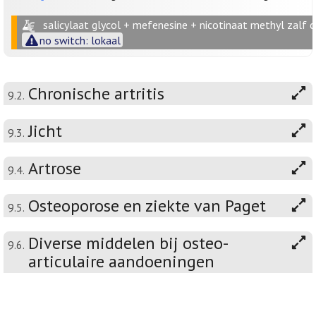
salicylaat glycol + mefenesine + nicotinaat methyl zalf
no switch: lokaal
Chronische artritis
9.2.
Jicht
9.3.
Artrose
9.4.
Osteoporose en ziekte van Paget
9.5.
Diverse middelen bij osteo-
9.6.
articulaire aandoeningen