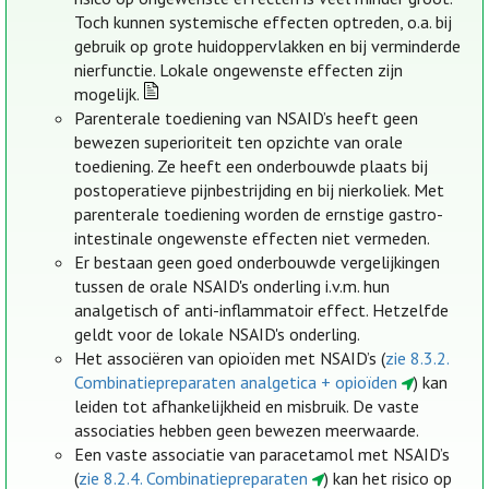
Toch kunnen systemische effecten optreden, o.a. bij
gebruik op grote huidoppervlakken en bij verminderde
nierfunctie. Lokale ongewenste effecten zijn
mogelijk.
Parenterale toediening van NSAID’s heeft geen
bewezen superioriteit ten opzichte van orale
toediening. Ze heeft een onderbouwde plaats bij
postoperatieve pijnbestrijding en bij nierkoliek. Met
parenterale toediening worden de ernstige gastro-
intestinale ongewenste effecten niet vermeden.
Er bestaan geen goed onderbouwde vergelijkingen
tussen de orale NSAID's onderling i.v.m. hun
analgetisch of anti-inflammatoir effect. Hetzelfde
geldt voor de lokale NSAID's onderling.
Het associëren van opioïden met NSAID’s (
zie 8.3.2.
Combinatiepreparaten analgetica + opioïden
) kan
leiden tot afhankelijkheid en misbruik. De vaste
associaties hebben geen bewezen meerwaarde.
Een vaste associatie van paracetamol met NSAID’s
(
zie 8.2.4. Combinatiepreparaten
) kan het risico op