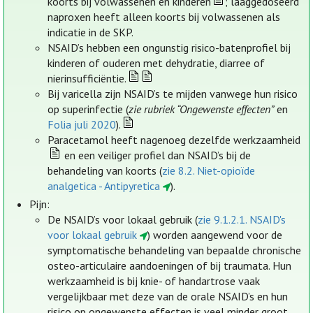
koorts bij volwassenen en kinderen
; laaggedoseerd
naproxen heeft alleen koorts bij volwassenen als
indicatie in de SKP.
NSAID’s hebben een ongunstig risico-batenprofiel bij
kinderen of ouderen met dehydratie, diarree of
nierinsufficiëntie.
Bij varicella zijn NSAID’s te mijden vanwege hun risico
op superinfectie (
zie rubriek “Ongewenste effecten”
en
Folia juli 2020
).
Paracetamol heeft nagenoeg dezelfde werkzaamheid
en een veiliger profiel dan NSAID’s bij de
behandeling van koorts (
zie 8.2. Niet-opioïde
analgetica - Antipyretica
).
Pijn:
De NSAID’s voor lokaal gebruik (
zie 9.1.2.1. NSAID's
voor lokaal gebruik
) worden aangewend voor de
symptomatische behandeling van bepaalde chronische
osteo-articulaire aandoeningen of bij traumata. Hun
werkzaamheid is bij knie- of handartrose vaak
vergelijkbaar met deze van de orale NSAID’s en hun
risico op ongewenste effecten is veel minder groot.