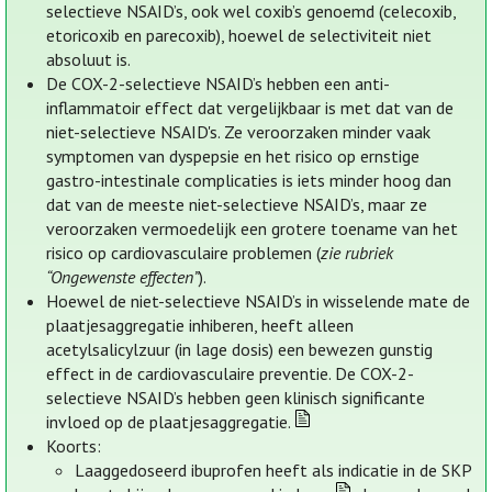
selectieve NSAID’s, ook wel coxib’s genoemd (celecoxib,
etoricoxib en parecoxib), hoewel de selectiviteit niet
absoluut is.
De COX-2-selectieve NSAID’s hebben een anti-
inflammatoir effect dat vergelijkbaar is met dat van de
niet-selectieve NSAID's. Ze veroorzaken minder vaak
symptomen van dyspepsie en het risico op ernstige
gastro-intestinale complicaties is iets minder hoog dan
dat van de meeste niet-selectieve NSAID’s, maar ze
veroorzaken vermoedelijk een grotere toename van het
risico op cardiovasculaire problemen (
zie rubriek
“Ongewenste effecten”
).
Hoewel de niet-selectieve NSAID’s in wisselende mate de
plaatjesaggregatie inhiberen, heeft alleen
acetylsalicylzuur (in lage dosis) een bewezen gunstig
effect in de cardiovasculaire preventie. De COX-2-
selectieve NSAID’s hebben geen klinisch significante
invloed op de plaatjesaggregatie.
Koorts:
Laaggedoseerd ibuprofen heeft als indicatie in de SKP