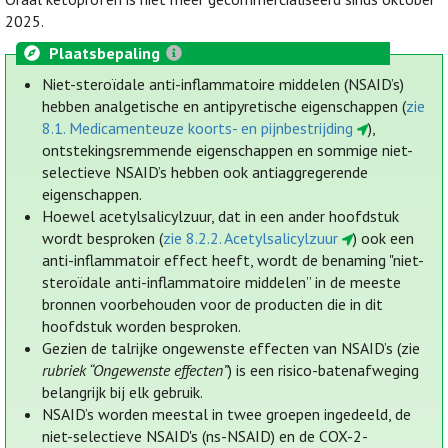
2025.
Plaatsbepaling
Niet-steroïdale anti-inflammatoire middelen (NSAID’s)
hebben analgetische en antipyretische eigenschappen (
zie
8.1. Medicamenteuze koorts- en pijnbestrijding
),
ontstekingsremmende eigenschappen en sommige niet-
selectieve NSAID’s hebben ook antiaggregerende
eigenschappen.
Hoewel acetylsalicylzuur, dat in een ander hoofdstuk
wordt besproken (
zie 8.2.2. Acetylsalicylzuur
) ook een
anti-inflammatoir effect heeft, wordt de benaming "niet-
steroïdale anti-inflammatoire middelen” in de meeste
bronnen voorbehouden voor de producten die in dit
hoofdstuk worden besproken.
Gezien de talrijke ongewenste effecten van NSAID’s (zie
rubriek “Ongewenste effecten”
) is een risico-batenafweging
belangrijk bij elk gebruik.
NSAID’s worden meestal in twee groepen ingedeeld, de
niet-selectieve NSAID's (ns-NSAID) en de COX-2-