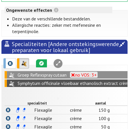
Ongewenste effecten
Deze van de verschillende bestanddelen.
Allergische reacties: zeker met mefenesine en
terpentijnolie.
Specialiteiten [Andere ontstekingswerende
preparaten voor lokaal gebruik]
Groep Reflexspray cutaan
no VOS: 3+
Symphytum officinale vloeibaar ethanolisch extract crè
specialiteit
aantal
Flexagile
crème
150 g
Flexagile
crème
100 g
Flexagile
crème
50 g