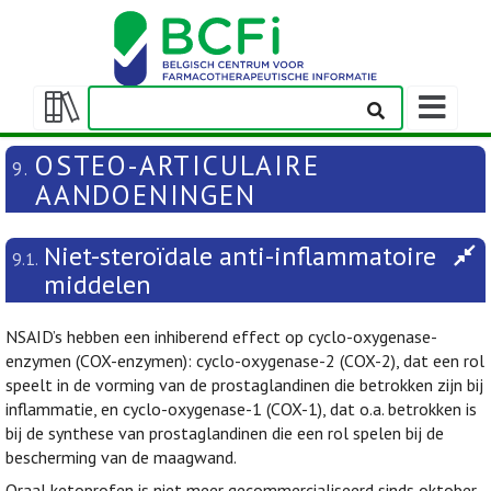
Weergeven
navigatieba
Weergeven/verbergen
inhoudstafel
OSTEO-ARTICULAIRE
9.
AANDOENINGEN
Niet-steroïdale anti-inflammatoire
9.1.
middelen
NSAID’s hebben een inhiberend effect op cyclo-oxygenase-
enzymen (COX-enzymen): cyclo-oxygenase-2 (COX-2), dat een rol
speelt in de vorming van de prostaglandinen die betrokken zijn bij
inflammatie, en cyclo-oxygenase-1 (COX-1), dat o.a. betrokken is
bij de synthese van prostaglandinen die een rol spelen bij de
bescherming van de maagwand.
Oraal ketoprofen is niet meer gecommercialiseerd sinds oktober