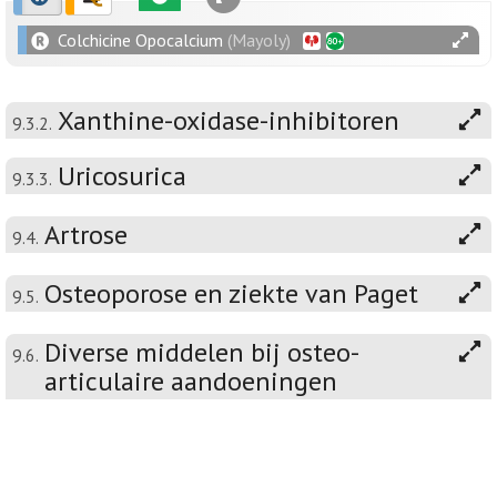
Colchicine Opocalcium
(Mayoly)
Xanthine-oxidase-inhibitoren
9.3.2.
Uricosurica
9.3.3.
Artrose
9.4.
Osteoporose en ziekte van Paget
9.5.
Diverse middelen bij osteo-
9.6.
articulaire aandoeningen