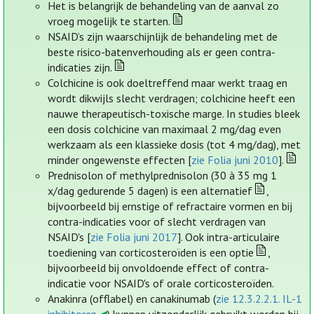
Het is belangrijk de behandeling van de aanval zo
vroeg mogelijk te starten.
NSAID’s zijn waarschijnlijk de behandeling met de
beste risico-batenverhouding als er geen contra-
indicaties zijn.
Colchicine is ook doeltreffend maar werkt traag en
wordt dikwijls slecht verdragen; colchicine heeft een
nauwe therapeutisch-toxische marge. In studies bleek
een dosis colchicine van maximaal 2 mg/dag even
werkzaam als een klassieke dosis (tot 4 mg/dag), met
minder ongewenste effecten [
zie Folia juni 2010
].
Prednisolon of methylprednisolon (30 à 35 mg 1
x/dag gedurende 5 dagen) is een alternatief
,
bijvoorbeeld bij ernstige of refractaire vormen en bij
contra-indicaties voor of slecht verdragen van
NSAID's [
zie Folia juni 2017
]. Ook intra-articulaire
toediening van corticosteroïden is een optie
,
bijvoorbeeld bij onvoldoende effect of contra-
indicatie voor NSAID's of orale corticosteroïden.
Anakinra (offlabel) en canakinumab (
zie 12.3.2.2.1. IL-1