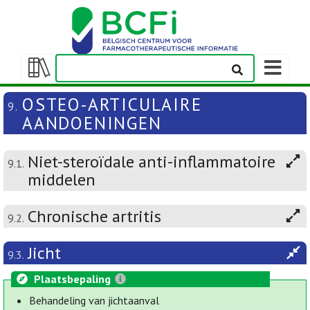
Weergeven
navigatieba
Weergeven/verbergen
inhoudstafel
OSTEO-ARTICULAIRE
9.
AANDOENINGEN
Niet-steroïdale anti-inflammatoire
9.1.
middelen
Chronische artritis
9.2.
Jicht
9.3.
Plaatsbepaling
Behandeling van jichtaanval