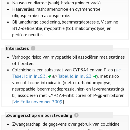
Nausea en diarree (vaak), braken (minder vaak).
Haarverlies; rash; amenorroe en dysmenorroe;
oligospermie en azoöspermie.
Bij langdurige toediening, beenmergdepressie, Vitamine
B12-deficiëntie, myopathie (tot rhabdomyolyse) en
perifere neuritis.
Interacties
Verhoogd risico van myopathie bij associëren met statines
of fibraten.
Colchicine is een substraat van CYP3A4 en van P-gp (
zie
Tabel Ic. in Inl.6.3.
en
Tabel Id. in Inl.6.3.
), met risico
van colchicine-intoxicatie (met o.a. rhabdomyolyse,
neuropathie, beenmergdepressie, nier- en leveraantasting)
bij associëren met CYP3A4-inhibitoren of P-gp-inhibitoren
[
zie Folia november 2009
].
Zwangerschap en borstvoeding
Zwangerschap: de gegevens over gebruik van colchicine