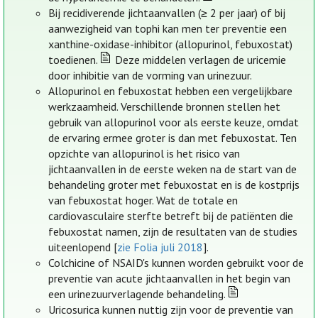
Bij recidiverende jichtaanvallen (≥ 2 per jaar) of bij
aanwezigheid van tophi kan men ter preventie een
xanthine-oxidase-inhibitor (allopurinol, febuxostat)
toedienen.
Deze middelen verlagen de uricemie
door inhibitie van de vorming van urinezuur.
Allopurinol en febuxostat hebben een vergelijkbare
werkzaamheid. Verschillende bronnen stellen het
gebruik van allopurinol voor als eerste keuze, omdat
de ervaring ermee groter is dan met febuxostat. Ten
opzichte van allopurinol is het risico van
jichtaanvallen in de eerste weken na de start van de
behandeling groter met febuxostat en is de kostprijs
van febuxostat hoger. Wat de totale en
cardiovasculaire sterfte betreft bij de patiënten die
febuxostat namen, zijn de resultaten van de studies
uiteenlopend [
zie Folia juli 2018
].
Colchicine of NSAID's kunnen worden gebruikt voor de
preventie van acute jichtaanvallen in het begin van
een urinezuurverlagende behandeling.
Uricosurica kunnen nuttig zijn voor de preventie van