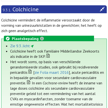
Colchicine
9.3.1.
Colchicine vermindert de inflammatie veroorzaakt door de
vorming van urinezuurkristallen in de gewrichten; het heeft op
zich geen analgetisch effect.
Plaatsbepaling
Zie 9.3. Jicht
Colchicine heeft ook familiaire Middellandse Zeekoorts
als indicatie in de SKP.
Het wordt soms, op basis van verschillende
gerandomiseerde studies, ook gebruikt bij recidiverende
pericarditis
[
zie Folia maart 2016
], acute pericarditis en
in bepaalde gevallen voor secundaire cardiovasculaire
preventie.
In een
Cochrane-review
heeft de inname van
lage doses colchicine als secundaire cardiovasculaire
preventie geleid tot een vermindering van het aantal
CVA's en myocardinfarcten, zonder toename van de
ernstige ongewenste effecten. Wat het mortaliteitsrisico