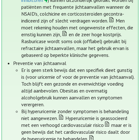
inhibitoren
) kunnen uitzonderlijk gebruikt worden bij
patiënten met frequente jichtaanvallen wanneer de
NSAID's, colchicine en corticosteroïden gecontra-
indiceerd zijn of slecht verdragen worden.
Men
moet rekening houden met ongewenste effecten, die
ernstig kunnen zijn,
en de zeer hoge kostprijs.
Rasburicase wordt soms ook (offlabel) gebruikt bij
refractaire jichtaanvallen, maar het gebruik ervan is
gebaseerd op beperkte klinische gegevens.
Preventie van jichtaanval
Er is geen sterk bewijs dat een specifiek dieet gunstig
is (voor uricemie of voor de preventie van jichtaanval).
Toch blijft een gezonde en evenwichtige voeding
altijd aanbevolen. Obesitas en overmatig
alcoholgebruik kunnen aanvallen en symptomen
verergeren.
Bij hyperuricemie zonder symptomen is behandeling
niet aangewezen.
Hyperuricemie is geassocieerd
met een verhoogd cardiovasculair risico
maar er is
geen bewijs dat het cardiovasculair risico daalt door
de hyperuricemie te behandelen.