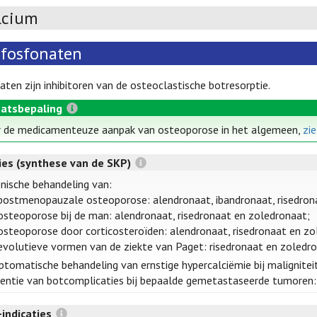
lcium
sfosfonaten
aten zijn inhibitoren van de osteoclastische botresorptie.
atsbepaling
 de medicamenteuze aanpak van osteoporose in het algemeen,
zi
ties (synthese van de SKP)
nische behandeling van:
postmenopauzale osteoporose: alendronaat, ibandronaat, risedron
osteoporose bij de man: alendronaat, risedronaat en zoledronaat;
osteoporose door corticosteroïden: alendronaat, risedronaat en zo
evolutieve vormen van de ziekte van Paget: risedronaat en zoledro
tomatische behandeling van ernstige hypercalciëmie bij malignitei
entie van botcomplicaties bij bepaalde gemetastaseerde tumoren:
-indicaties