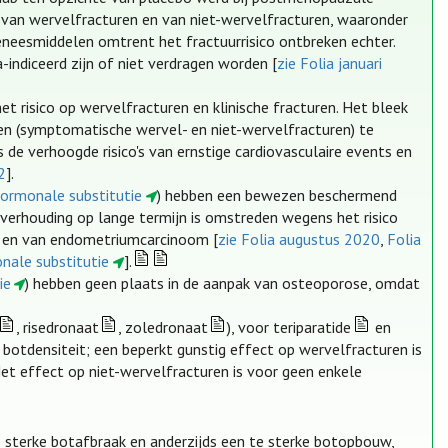
 van wervelfracturen en van niet-wervelfracturen, waaronder
eesmiddelen omtrent het fractuurrisico ontbreken echter.
indiceerd zijn of niet verdragen worden [
zie Folia januari
 risico op wervelfracturen en klinische fracturen. Het bleek
en (symptomatische wervel- en niet-wervelfracturen) te
de verhoogde risico's van ernstige cardiovasculaire events en
2
].
hormonale substitutie
) hebben een bewezen beschermend
nverhouding op lange termijn is omstreden wegens het risico
r en van endometriumcarcinoom [
zie Folia augustus 2020
,
Folia
nale substitutie
].
ie
) hebben geen plaats in de aanpak van osteoporose, omdat
, risedronaat
, zoledronaat
), voor teriparatide
en
botdensiteit; een beperkt gunstig effect op wervelfracturen is
t effect op niet-wervelfracturen is voor geen enkele
 te sterke botafbraak en anderzijds een te sterke botopbouw,