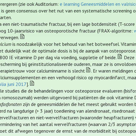
rergeren (zie ook Auditorium:
e learning Geneesmiddelen en valrisi
r is geen consensus over het nut van een systematische screening
arten.
 een niet-traumatische fractuur, bij een lage botdensiteit (T-score ≤
oog 10-jaarsrisico van osteoporotische fractuur (FRAX-algoritme:
verwegen.
alcium
is noodzakelijk voor het behoud van het botweefsel. Vitamine
et duidelijk wat de optimale dosis is bij de aanpak van osteoporos
800 IE vitamine D per dag via voeding, suppletie of beide.
Deze a
scherming bij geïnstitutionaliseerde ouderen, maar ze is onvoldoende
herapietrouw voor calciuminname is slecht
. Er waren meldingen 
alciumsupplementen en een verhoogd risico op myocardinfarct, maar 
lia juni 2017
].
lle studies die de behandelingen voor osteoporose evalueren (bisfo
n romosozumab) werden uitgevoerd bij patiënten die ook vitamine 
sfosfonaten
zijn de geneesmiddelen die het meest gebruikt worden b
rd na langdurige (> 3 jaar) toediening van alendronaat, risedronaa
ervelfracturen en niet-wervelfracturen (waaronder heupfracturen)
ermindering van het aantal wervelfracturen (waarvan 2/3 asymptom
oet dit afwegen tegenover de ernst van de morbiditeit bij osteopo