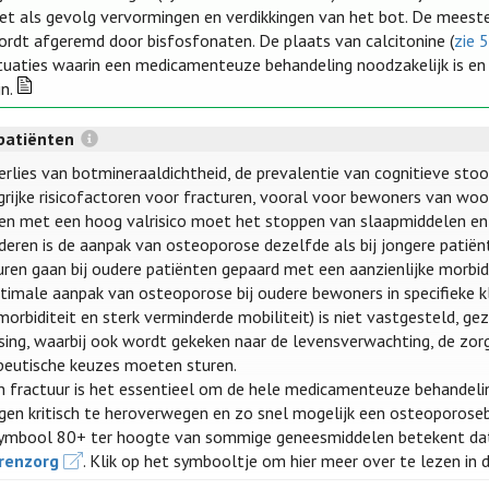
et als gevolg vervormingen en verdikkingen van het bot. De meeste
ordt afgeremd door bisfosfonaten. De plaats van calcitonine (
zie 5
ituaties waarin een medicamenteuze behandeling noodzakelijk is en
jn.
patiënten
erlies van botmineraaldichtheid, de prevalentie van cognitieve stoor
grijke risicofactoren voor fracturen, vooral voor bewoners van woon
en met een hoog valrisico moet het stoppen van slaapmiddelen e
uderen is de aanpak van osteoporose dezelfde als bij jongere patiën
uren gaan bij oudere patiënten gepaard met een aanzienlijke morbidi
timale aanpak van osteoporose bij oudere bewoners in specifieke kli
orbiditeit en sterk verminderde mobiliteit) is niet vastgesteld, gez
ssing, waarbij ook wordt gekeken naar de levensverwachting, de zor
peutische keuzes moeten sturen.
en fractuur is het essentieel om de hele medicamenteuze behandelin
gen kritisch te heroverwegen en zo snel mogelijk een osteoporoseb
ymbool 80+ ter hoogte van sommige geneesmiddelen betekent da
renzorg
. Klik op het symbooltje om hier meer over te lezen in