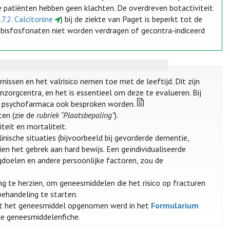
 patiënten hebben geen klachten. De overdreven botactiviteit
.7.2. Calcitonine
) bij de ziekte van Paget is beperkt tot de
 bisfosfonaten niet worden verdragen of gecontra-indiceerd
nissen en het valrisico nemen toe met de leeftijd. Dit zijn
zorgcentra, en het is essentieel om deze te evalueren. Bij
n psychofarmaca ook besproken worden.
ten (zie de
rubriek “Plaatsbepaling”
).
teit en mortaliteit.
nische situaties (bijvoorbeeld bij gevorderde dementie,
ien het gebrek aan hard bewijs. Een geïndividualiseerde
gdoelen en andere persoonlijke factoren, zou de
g te herzien, om geneesmiddelen die het risico op fracturen
ehandeling te starten.
t het geneesmiddel opgenomen werd in het
Formularium
 de geneesmiddelenfiche.