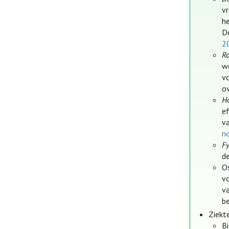
v
h
D
2
R
w
v
o
Ho
e
v
n
F
de
O
v
v
b
Ziekt
Bi