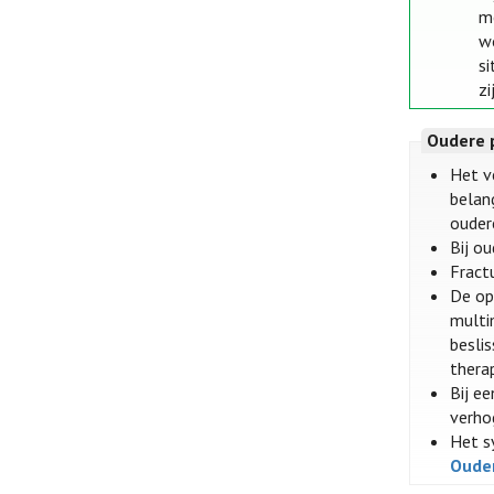
m
w
s
zi
Oudere 
Het v
belan
ouder
Bij o
Fract
De op
multim
besli
thera
Bij e
verho
Het s
Oude