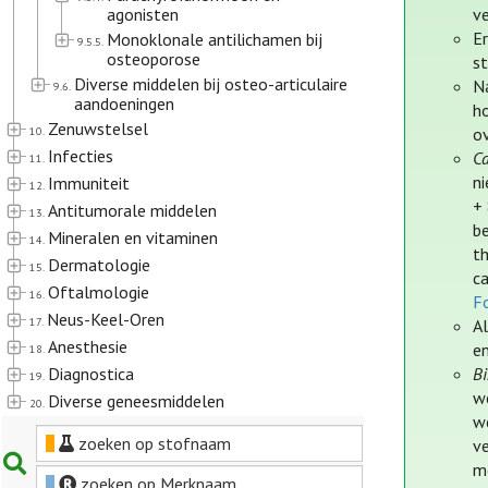
agonisten
ve
E
Monoklonale antilichamen bij
9.5.5.
osteoporose
st
Diverse middelen bij osteo-articulaire
Na
9.6.
aandoeningen
h
Zenuwstelsel
10.
o
Infecties
C
11.
ni
Immuniteit
12.
+ 
Antitumorale middelen
13.
be
Mineralen en vitaminen
14.
t
Dermatologie
15.
c
Oftalmologie
16.
Fo
Neus-Keel-Oren
17.
A
Anesthesie
e
18.
Diagnostica
Bi
19.
we
Diverse geneesmiddelen
20.
w
zoeken op stofnaam
v
m
zoeken op Merknaam