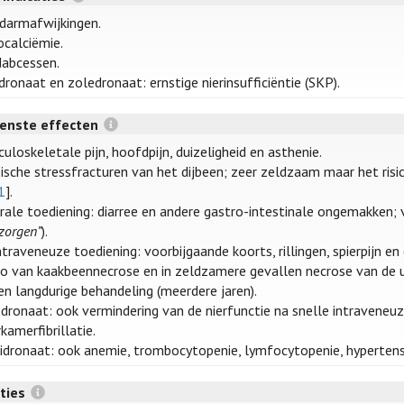
darmafwijkingen.
calciëmie.
abcessen.
dronaat en zoledronaat: ernstige nierinsufficiëntie (SKP).
enste effecten
uloskeletale pijn, hoofdpijn, duizeligheid en asthenie.
ische stressfracturen van het dijbeen; zeer zeldzaam maar het ris
1
].
orale toediening: diarree en andere gastro-intestinale ongemakken;
zorgen”
).
intraveneuze toediening: voorbijgaande koorts, rillingen, spierpijn en
co van kaakbeennecrose en in zeldzamere gevallen necrose van de u
een langdurige behandeling (meerdere jaren).
dronaat: ook vermindering van de nierfunctie na snelle intraveneuz
kamerfibrillatie.
dronaat: ook anemie, trombocytopenie, lymfocytopenie, hypertensie,
cties