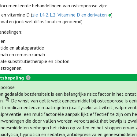
documenteerde behandelingen van osteoporose zijn:
 en vitamine D (
zie 14.2.1.2. Vitamine D en derivaten
)
onaten (ook wel difosfonaten genoemd).
andelingen:
een
atide en abaloparatide
mab en romosozumab
le substitutietherapie en tibolon
estrogenen.
tsbepaling
oporose
n gedaalde botdensiteit is een belangrijke risicofactor in het ont
jn.
De winst van gelijk welk geneesmiddel bij osteoporose is geri
et-medicamenteuze maatregelen (o.a. fysieke activiteit, valpreventi
lpreventie: een multifactoriële aanpak lijkt effectief te zijn om h
erwondingen die door vallen worden veroorzaakt (het bewijs is zwa
eneesmiddelen verhogen het risico op vallen en het stoppen ervan 
nxiolytica, hypnotica en sedativa, antidepressiva en geneesmiddele