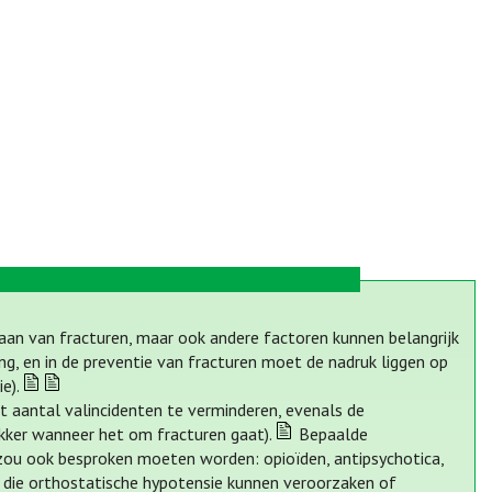
staan van fracturen, maar ook andere factoren kunnen belangrijk
ng, en in de preventie van fracturen moet de nadruk liggen op
e).
et aantal valincidenten te verminderen, evenals de
kker wanneer het om fracturen gaat).
Bepaalde
zou ook besproken moeten worden: opioïden, antipsychotica,
n die orthostatische hypotensie kunnen veroorzaken of