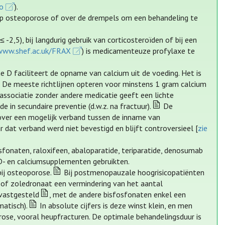
co
).
 op osteoporose of over de drempels om een behandeling te
 -2,5), bij langdurig gebruik van corticosteroïden of bij een
www.shef.ac.uk/FRAX
) is medicamenteuze profylaxe te
 D faciliteert de opname van calcium uit de voeding. Het is
e. De meeste richtlijnen opteren voor minstens 1 gram calcium
ssociatie zonder andere medicatie geeft een lichte
 in secundaire preventie (d.w.z. na fractuur).
De
over een mogelijk verband tussen de inname van
dat verband werd niet bevestigd en blijft controversieel [
zie
sfonaten, raloxifeen, abaloparatide, teriparatide, denosumab
D- en calciumsupplementen gebruikten.
ij osteoporose.
Bij postmenopauzale hoogrisicopatiënten
t of zoledronaat een vermindering van het aantal
 vastgesteld
, met de andere bisfosfonaten enkel een
atisch).
In absolute cijfers is deze winst klein, en men
rose, vooral heupfracturen. De optimale behandelingsduur is