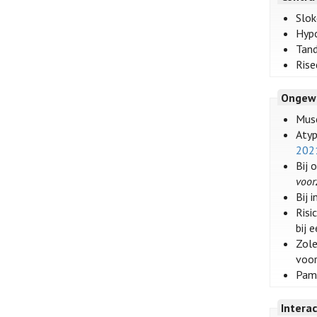
Slok
Hypo
Tand
Rise
Ongew
Musc
Atyp
202
Bij 
voor
Bij 
Risi
bij 
Zole
voor
Pami
Intera