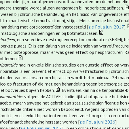
og onduidelijk, maar algemeen wordt aanbevolen om de behandeling 
angere therapie wordt alleen aangeraden bij hoogrisicopatiënten.
ewezen bij chronische behandeling, en het risico van ongewenste 
ubtrochanterische femurfracturen), stijgt. Met sommige bisfosfonat
ehandeling met corticosteroïden vastgesteld [
zie Folia juni 2017
].
ematologische aandoeningen en bij botmetastasen.
loxifeen
, een selectieve oestrogeenreceptor-modulator (SERM), h
eperkte plaats. Er is een daling van de incidentie van wervelfrac
aar met osteoporose, maar er was geen effect op heupfracturen. R
roblemen.
riparatide
had in enkele klinische studies een gunstig effect op we
riparatide is een preventief effect op wervelfracturen bij chronis
ptreden van osteosarcoom bij ratten wordt het maximaal 24 maande
sico op fracturen of die met een behandeling tegen botresorptie (z
el botverlies blijven hebben.
Eventueel kan na de teriparatide-
baloparatide
: volgens de ACTIVE-studie lijkt abaloparatide het risi
lacebo, maar vanwege het gebrek aan statistische significantie kon
erschillende criteria niet worden beoordeeld. Wegens optreden va
bruikt, en dit enkel bij patiënten met een zeer hoog risico op fra
isfosfonaatbehandeling herstart worden [
zie Folia juni 2026
].
enosumab
[
zie Folia januari 2017
]: in één grote studie met denos