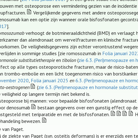
rouwen met osteoporose een vermindering gezien van de incidentie
eupfracturen.
Vergelijkende gegevens met andere osteoporosegen
enosumab kan een optie zijn wanneer orale bisfosfonaten gecontra-
017
].
omosozumab
verhoogt de botmineraaldichtheid (BMD) en verlaagt het
erkzamer dan alendronaat om wervelfracturen en klinische fractur
oorkomen. De veiligheidsgegevens zijn echter verontrustend wegens 
verlijden in sommige studies [zie romosozumab in
Folia januari 202
rmonale substitutietherapie
en
tibolon
(
zie 6.3. (Peri)menopauze en 
ffect op alle types osteoporotische fracturen, maar de risico-bate
an trombo-embolie en een licht toegenomen risico van borstkanke
ovember 2020
,
Folia januari 2025
en
6.3. (Peri)menopauze en hormo
yto-oestrogenen
(
zie 6.3. (Peri)menopauze en hormonale substitut
 veiligheid op langere termijn niet bekend is.
steoporose bij mannen: voor bepaalde bisfosfonaten (alendronaat
oor denosumab
bestaan gegevens over een gunstig effect op de 
astgesteld met teriparatide en met de bisfosfonaten.
He
ehandeling bewezen.
e van Paget.
j de ziekte van Paget (syn. osteitis deformans) is er enerzijds een