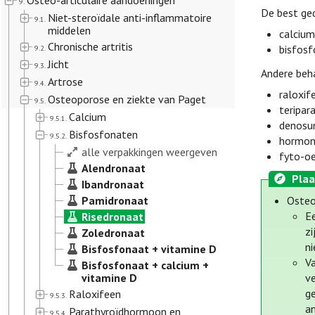
Osteo-articulaire aandoeningen
9.
De best ge
Niet-steroïdale anti-inflammatoire
9.1.
middelen
calcium
Chronische artritis
bisfosf
9.2.
Jicht
9.3.
Andere beh
Artrose
9.4.
raloxif
Osteoporose en ziekte van Paget
9.5.
teripar
Calcium
9.5.1.
denosu
Bisfosfonaten
9.5.2.
hormona
alle verpakkingen weergeven
fyto-o
Alendronaat
Plaa
Ibandronaat
Pamidronaat
Oste
Ee
Risedronaat
zi
Zoledronaat
ni
Bisfosfonaat + vitamine D
Va
Bisfosfonaat + calcium +
vitamine D
v
g
Raloxifeen
9.5.3.
a
Parathyroïdhormoon en
9.5.4.