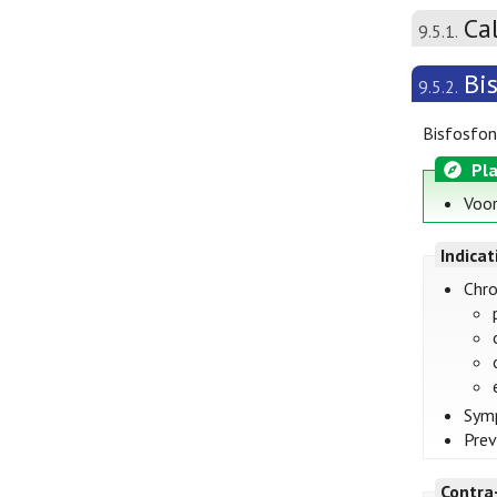
Ca
9.5.1.
Bi
9.5.2.
Bisfosfon
Pla
Voor
Indica
Chro
Symp
Prev
Contra