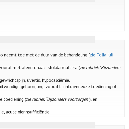
ico neemt toe met de duur van de behandeling [
zie Folia juli
 vooral met alendronaat: slokdarmulcera (
zie rubriek "Bijzondere
 gewrichtspijn, uveïtis, hypocalciëmie.
itwendige gehoorgang, vooral bij intraveneuze toediening of
e toediening (
zie rubriek “Bijzondere voorzorgen”
), en
 acute nierinsufficiëntie.