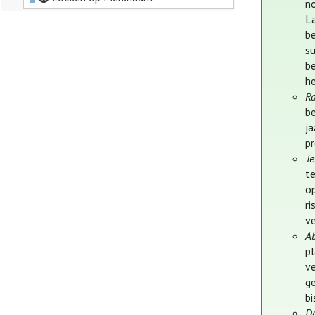
n
L
b
s
b
h
Ra
b
j
p
Te
te
o
ri
ve
A
p
v
ge
b
D