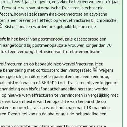
minstens 3 jaar te geven, en zeker te heroverwegen na 5 jaar.
Preventie van symptomatische fracturen is echter niet
effecten, hoewel zeldzaam (kaakbeennecrose en atypische
en is een preventief effect op wervelfracturen bij chronische
Bisfosfonaten worden ook gebruikt bij sommige
eeft in het kader van postmenopauzale osteoporose een
turen aangetoond bij postmenopauzale vrouwen jonger dan 70
aloxifeen verhoogt het risico van trombo-embolische
rvelfracturen en op bepaalde niet-wervelfracturen. Met
che behandeling met corticosteroïden vastgesteld.
Wegens
n gebruikt, en dit enkel bij patiënten met een zeer hoog
oals bisfosfonaten of SERM’s) toch fracturen blijven krijgen of
behandeling een bisfosfonaatbehandeling herstart worden.
co op nieuwe wervelfracturen te verminderen in vergelijking met
 de werkzaamheid ervan ten opzichte van teriparatide op
n osteosarcoom bij ratten wordt het maximaal 18 maanden
cturen. Eventueel kan na de abaloparatide-behandeling een
umab ten opzichte van placebo werd bij postmenopauzale