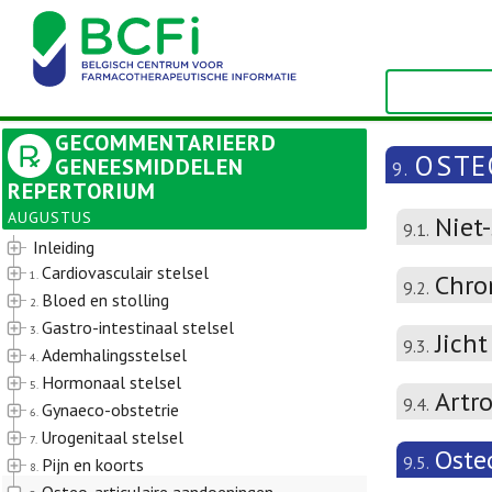
GECOMMENTARIEERD
OSTE
GENEESMIDDELEN
9.
REPERTORIUM
AUGUSTUS
Niet
9.1.
Inleiding
Cardiovasculair stelsel
1.
Chron
9.2.
Bloed en stolling
2.
Gastro-intestinaal stelsel
3.
Jicht
9.3.
Ademhalingsstelsel
4.
Hormonaal stelsel
5.
Artr
9.4.
Gynaeco-obstetrie
6.
Urogenitaal stelsel
7.
Oste
9.5.
Pijn en koorts
8.