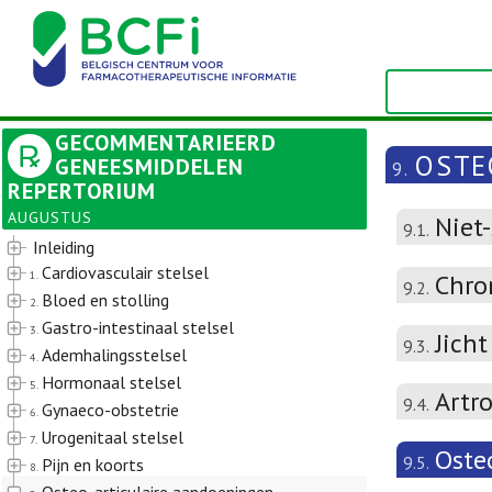
GECOMMENTARIEERD
OSTE
GENEESMIDDELEN
9.
REPERTORIUM
AUGUSTUS
Niet
9.1.
Inleiding
Cardiovasculair stelsel
1.
Chron
9.2.
Bloed en stolling
2.
Gastro-intestinaal stelsel
3.
Jicht
9.3.
Ademhalingsstelsel
4.
Hormonaal stelsel
5.
Artr
9.4.
Gynaeco-obstetrie
6.
Urogenitaal stelsel
7.
Oste
9.5.
Pijn en koorts
8.