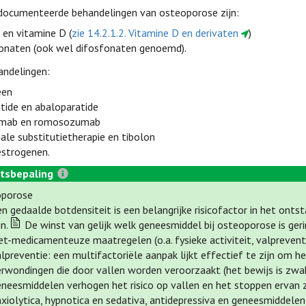
documenteerde behandelingen van osteoporose zijn:
 en vitamine D (
zie 14.2.1.2. Vitamine D en derivaten
)
onaten (ook wel difosfonaten genoemd).
andelingen:
een
atide en abaloparatide
mab en romosozumab
le substitutietherapie en tibolon
estrogenen.
tsbepaling
oporose
n gedaalde botdensiteit is een belangrijke risicofactor in het ont
jn.
De winst van gelijk welk geneesmiddel bij osteoporose is geri
et-medicamenteuze maatregelen (o.a. fysieke activiteit, valpreventi
lpreventie: een multifactoriële aanpak lijkt effectief te zijn om h
erwondingen die door vallen worden veroorzaakt (het bewijs is zwa
eneesmiddelen verhogen het risico op vallen en het stoppen ervan 
nxiolytica, hypnotica en sedativa, antidepressiva en geneesmiddele