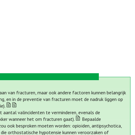
staan van fracturen, maar ook andere factoren kunnen belangrijk
ng, en in de preventie van fracturen moet de nadruk liggen op
e).
et aantal valincidenten te verminderen, evenals de
kker wanneer het om fracturen gaat).
Bepaalde
zou ook besproken moeten worden: opioïden, antipsychotica,
n die orthostatische hypotensie kunnen veroorzaken of