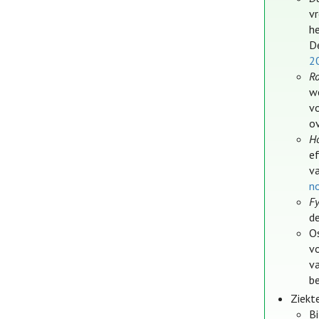
v
h
D
2
R
w
v
o
Ho
e
v
n
F
de
O
v
v
b
Ziekt
Bi