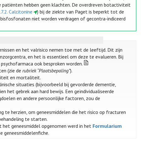
 patiënten hebben geen klachten. De overdreven botactiviteit
.7.2. Calcitonine
) bij de ziekte van Paget is beperkt tot de
 bisfosfonaten niet worden verdragen of gecontra-indiceerd
nissen en het valrisico nemen toe met de leeftijd. Dit zijn
zorgcentra, en het is essentieel om deze te evalueren. Bij
n psychofarmaca ook besproken worden.
ten (zie de
rubriek “Plaatsbepaling”
).
teit en mortaliteit.
nische situaties (bijvoorbeeld bij gevorderde dementie,
ien het gebrek aan hard bewijs. Een geïndividualiseerde
gdoelen en andere persoonlijke factoren, zou de
g te herzien, om geneesmiddelen die het risico op fracturen
ehandeling te starten.
t het geneesmiddel opgenomen werd in het
Formularium
 de geneesmiddelenfiche.