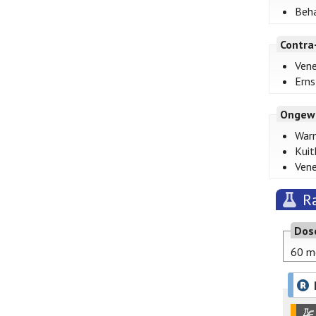
Beha
Contra
Ven
Erns
Ongew
Warm
Kuit
Vene
R
Dos
60 m