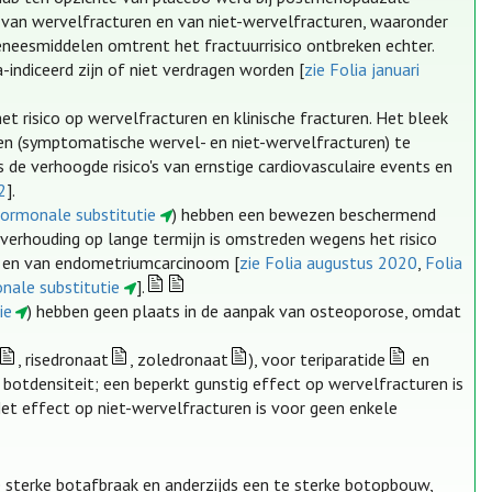
 van wervelfracturen en van niet-wervelfracturen, waaronder
eesmiddelen omtrent het fractuurrisico ontbreken echter.
indiceerd zijn of niet verdragen worden [
zie Folia januari
 risico op wervelfracturen en klinische fracturen. Het bleek
en (symptomatische wervel- en niet-wervelfracturen) te
de verhoogde risico's van ernstige cardiovasculaire events en
2
].
hormonale substitutie
) hebben een bewezen beschermend
nverhouding op lange termijn is omstreden wegens het risico
r en van endometriumcarcinoom [
zie Folia augustus 2020
,
Folia
nale substitutie
].
ie
) hebben geen plaats in de aanpak van osteoporose, omdat
, risedronaat
, zoledronaat
), voor teriparatide
en
botdensiteit; een beperkt gunstig effect op wervelfracturen is
t effect op niet-wervelfracturen is voor geen enkele
 te sterke botafbraak en anderzijds een te sterke botopbouw,