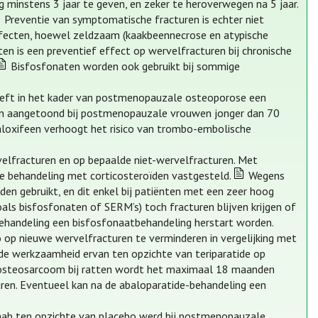
minstens 3 jaar te geven, en zeker te heroverwegen na 5 jaar.
Preventie van symptomatische fracturen is echter niet
effecten, hoewel zeldzaam (kaakbeennecrose en atypische
en is een preventief effect op wervelfracturen bij chronische
Bisfosfonaten worden ook gebruikt bij sommige
eeft in het kader van postmenopauzale osteoporose een
turen aangetoond bij postmenopauzale vrouwen jonger dan 70
aloxifeen verhoogt het risico van trombo-embolische
rvelfracturen en op bepaalde niet-wervelfracturen. Met
che behandeling met corticosteroïden vastgesteld.
Wegens
n gebruikt, en dit enkel bij patiënten met een zeer hoog
oals bisfosfonaten of SERM’s) toch fracturen blijven krijgen of
behandeling een bisfosfonaatbehandeling herstart worden.
co op nieuwe wervelfracturen te verminderen in vergelijking met
 de werkzaamheid ervan ten opzichte van teriparatide op
n osteosarcoom bij ratten wordt het maximaal 18 maanden
cturen. Eventueel kan na de abaloparatide-behandeling een
umab ten opzichte van placebo werd bij postmenopauzale