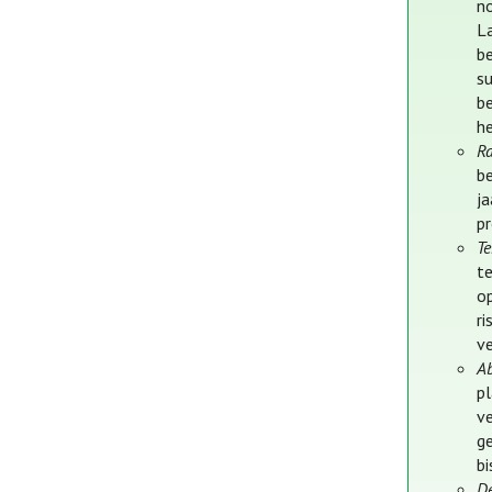
n
L
b
s
b
h
Ra
b
j
p
Te
te
o
ri
ve
A
p
v
ge
b
D