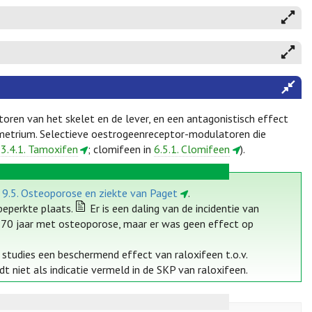
oren van het skelet en de lever, en een antagonistisch effect
metrium. Selectieve oestrogeenreceptor-modulatoren die
3.4.1. Tamoxifen
; clomifeen in
6.5.1. Clomifeen
).
e 9.5. Osteoporose en ziekte van Paget
.
eperkte plaats.
Er is een daling van de incidentie van
70 jaar met osteoporose, maar er was geen effect op
 studies een beschermend effect van raloxifeen t.o.v.
t niet als indicatie vermeld in de SKP van raloxifeen.