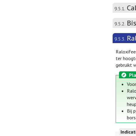
Ca
9.5.1.
Bi
9.5.2.
Ra
9.5.3.
Raloxifee
ter hoogt
gebruikt 
Pla
Voor
Ralo
werv
heup
Bij 
bors
Indica