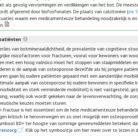
et als gevolg vervormingen en verdikkingen van het bot. De meeste
ordt afgeremd door bisfosfonaten. De plaats van calcitonine (
zie 5
ituaties waarin een medicamenteuze behandeling noodzakelijk is en
jn.
patiënten
erlies van botmineraaldichtheid, de prevalentie van cognitieve stoor
grijke risicofactoren voor fracturen, vooral voor bewoners van woon
en met een hoog valrisico moet het stoppen van slaapmiddelen e
uderen is de aanpak van osteoporose dezelfde als bij jongere patiën
uren gaan bij oudere patiënten gepaard met een aanzienlijke morbidi
timale aanpak van osteoporose bij oudere bewoners in specifieke kli
orbiditeit en sterk verminderde mobiliteit) is niet vastgesteld, gez
ssing, waarbij ook wordt gekeken naar de levensverwachting, de zor
peutische keuzes moeten sturen.
en fractuur is het essentieel om de hele medicamenteuze behandelin
gen kritisch te heroverwegen en zo snel mogelijk een osteoporoseb
ymbool 80+ ter hoogte van sommige geneesmiddelen betekent da
renzorg
. Klik op het symbooltje om hier meer over te lezen in