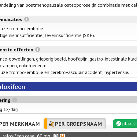
ndeling van postmenopauzale osteoporose (in combinatie met cal
-indicaties
euze trombo-embolie.
tige nierinsufficiëntie; leverinsufficiëntie (SKP).
enste effecten
te-opwellingen, grieperig beeld, hoofdpijn, gastro-intestinale klac
krampen, enkeloedeem.
uze trombo-embolie en cerebrovasculair accident; hypertensie.
aloxifeen
ering
g 1x/dag
PER MERKNAAM
PER GROEPSNAAM
plaatsb
raloxifeen oraal 60 mg