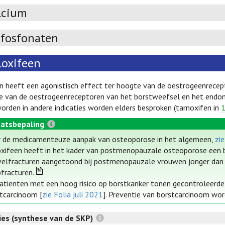
lcium
sfosfonaten
loxifeen
n heeft een agonistisch effect ter hoogte van de oestrogeenrecept
e van de oestrogeenreceptoren van het borstweefsel en het endo
worden in andere indicaties worden elders besproken (tamoxifen in
1
atsbepaling
 de medicamenteuze aanpak van osteoporose in het algemeen,
zi
xifeen heeft in het kader van postmenopauzale osteoporose een b
elfracturen aangetoond bij postmenopauzale vrouwen jonger dan 
fracturen.
patiënten met een hoog risico op borstkanker tonen gecontroleerde
tcarcinoom [
zie Folia juli 2021
]. Preventie van borstcarcinoom word
ties (synthese van de SKP)