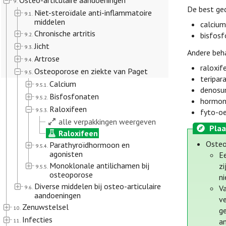
Osteo-articulaire aandoeningen
9.
De best ge
Niet-steroïdale anti-inflammatoire
9.1.
middelen
calcium
Chronische artritis
bisfosf
9.2.
Jicht
9.3.
Andere beh
Artrose
9.4.
raloxif
Osteoporose en ziekte van Paget
9.5.
teripar
Calcium
9.5.1.
denosu
Bisfosfonaten
9.5.2.
hormona
Raloxifeen
9.5.3.
fyto-o
alle verpakkingen weergeven
Plaa
Raloxifeen
Oste
Parathyroïdhormoon en
9.5.4.
agonisten
Ee
Monoklonale antilichamen bij
zi
9.5.5.
osteoporose
ni
Diverse middelen bij osteo-articulaire
Va
9.6.
aandoeningen
v
Zenuwstelsel
10.
g
Infecties
a
11.