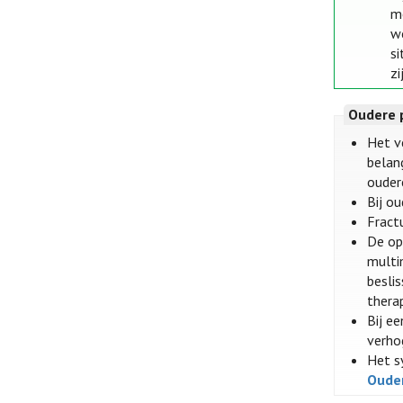
m
w
s
zi
Oudere 
Het v
belan
ouder
Bij o
Fract
De op
multim
besli
thera
Bij e
verho
Het s
Oude