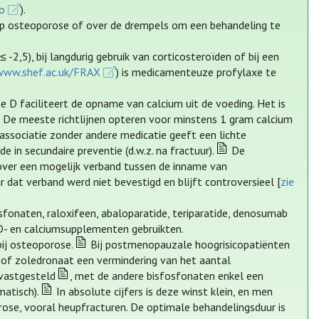
co
).
 op osteoporose of over de drempels om een behandeling te
 -2,5), bij langdurig gebruik van corticosteroïden of bij een
www.shef.ac.uk/FRAX
) is medicamenteuze profylaxe te
 D faciliteert de opname van calcium uit de voeding. Het is
e. De meeste richtlijnen opteren voor minstens 1 gram calcium
ssociatie zonder andere medicatie geeft een lichte
 in secundaire preventie (d.w.z. na fractuur).
De
over een mogelijk verband tussen de inname van
dat verband werd niet bevestigd en blijft controversieel [
zie
sfonaten, raloxifeen, abaloparatide, teriparatide, denosumab
D- en calciumsupplementen gebruikten.
ij osteoporose.
Bij postmenopauzale hoogrisicopatiënten
t of zoledronaat een vermindering van het aantal
 vastgesteld
, met de andere bisfosfonaten enkel een
atisch).
In absolute cijfers is deze winst klein, en men
rose, vooral heupfracturen. De optimale behandelingsduur is