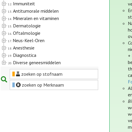
Immuniteit
ve
12.
E
Antitumorale middelen
13.
st
Mineralen en vitaminen
14.
Na
Dermatologie
15.
h
Oftalmologie
16.
o
Neus-Keel-Oren
17.
C
Anesthesie
18.
ni
Diagnostica
+ 
19.
be
Diverse geneesmiddelen
20.
t
zoeken op stofnaam
c
Fo
zoeken op Merknaam
A
e
Bi
we
w
v
m