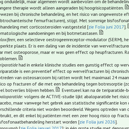
og onduidelijk, maar algemeen wordt aanbevolen om de behandeling 
angere therapie wordt alleen aangeraden bij hoogrisicopatiënten.
ewezen bij chronische behandeling, en het risico van ongewenste 
ubtrochanterische femurfracturen), stijgt. Met sommige bisfosfonat
ehandeling met corticosteroïden vastgesteld [
zie Folia juni 2017
].
ematologische aandoeningen en bij botmetastasen.
loxifeen
, een selectieve oestrogeenreceptor-modulator (SERM), h
eperkte plaats. Er is een daling van de incidentie van wervelfrac
aar met osteoporose, maar er was geen effect op heupfracturen. R
roblemen.
riparatide
had in enkele klinische studies een gunstig effect op we
riparatide is een preventief effect op wervelfracturen bij chronis
ptreden van osteosarcoom bij ratten wordt het maximaal 24 maande
sico op fracturen of die met een behandeling tegen botresorptie (z
el botverlies blijven hebben.
Eventueel kan na de teriparatide-
baloparatide
: volgens de ACTIVE-studie lijkt abaloparatide het risi
lacebo, maar vanwege het gebrek aan statistische significantie kon
erschillende criteria niet worden beoordeeld. Wegens optreden va
bruikt, en dit enkel bij patiënten met een zeer hoog risico op fra
isfosfonaatbehandeling herstart worden [
zie Folia juni 2026
].
enosumab
[
zie Folia januari 2017
]: in één grote studie met denos