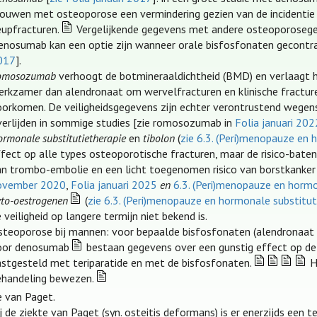
rouwen met osteoporose een vermindering gezien van de incidentie
eupfracturen.
Vergelijkende gegevens met andere osteoporosegen
enosumab kan een optie zijn wanneer orale bisfosfonaten gecontra-
017
].
omosozumab
verhoogt de botmineraaldichtheid (BMD) en verlaagt het
erkzamer dan alendronaat om wervelfracturen en klinische fractur
oorkomen. De veiligheidsgegevens zijn echter verontrustend wegens 
verlijden in sommige studies [zie romosozumab in
Folia januari 202
rmonale substitutietherapie
en
tibolon
(
zie 6.3. (Peri)menopauze en 
ffect op alle types osteoporotische fracturen, maar de risico-bate
an trombo-embolie en een licht toegenomen risico van borstkanke
ovember 2020
,
Folia januari 2025
en
6.3. (Peri)menopauze en hormo
yto-oestrogenen
(
zie 6.3. (Peri)menopauze en hormonale substitut
 veiligheid op langere termijn niet bekend is.
steoporose bij mannen: voor bepaalde bisfosfonaten (alendronaat
oor denosumab
bestaan gegevens over een gunstig effect op de 
astgesteld met teriparatide en met de bisfosfonaten.
He
ehandeling bewezen.
e van Paget.
j de ziekte van Paget (syn. osteitis deformans) is er enerzijds een