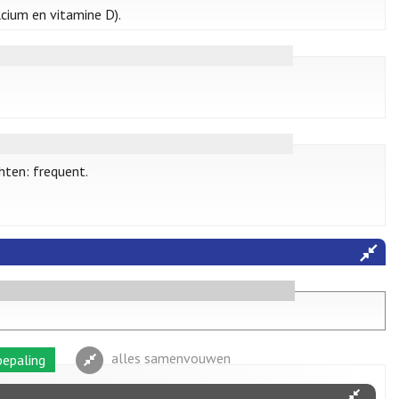
cium en vitamine D).
hten: frequent.
alles samenvouwen
epaling