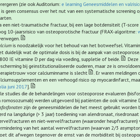
rergeren (zie ook Auditorium:
e learning Geneesmiddelen en valrisi
r is geen consensus over het nut van een systematische screening
arten.
 een niet-traumatische fractuur, bij een lage botdensiteit (T-score ≤
oog 10-jaarsrisico van osteoporotische fractuur (FRAX-algoritme:
verwegen.
alcium
is noodzakelijk voor het behoud van het botweefsel. Vitamine
et duidelijk wat de optimale dosis is bij de aanpak van osteoporos
800 IE vitamine D per dag via voeding, suppletie of beide.
Deze a
scherming bij geïnstitutionaliseerde ouderen, maar ze is onvoldoende
herapietrouw voor calciuminname is slecht
. Er waren meldingen 
alciumsupplementen en een verhoogd risico op myocardinfarct, maar 
lia juni 2017
].
lle studies die de behandelingen voor osteoporose evalueren (bisfo
n romosozumab) werden uitgevoerd bij patiënten die ook vitamine 
sfosfonaten
zijn de geneesmiddelen die het meest gebruikt worden b
rd na langdurige (> 3 jaar) toediening van alendronaat, risedronaa
ervelfracturen en niet-wervelfracturen (waaronder heupfracturen)
ermindering van het aantal wervelfracturen (waarvan 2/3 asymptom
oet dit afwegen tegenover de ernst van de morbiditeit bij osteopo