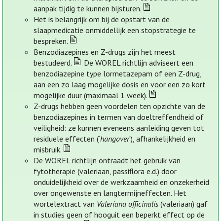
aanpak tijdig te kunnen bijsturen.
Het is belangrijk om bij de opstart van de
slaapmedicatie onmiddellijk een stopstrategie te
bespreken.
Benzodiazepines en Z-drugs zijn het meest
bestudeerd.
De WOREL richtlijn adviseert een
benzodiazepine type lormetazepam of een Z-drug,
aan een zo laag mogelijke dosis en voor een zo kort
mogelijke duur (maximaal 1 week).
Z-drugs hebben geen voordelen ten opzichte van de
benzodiazepines in termen van doeltreffendheid of
veiligheid: ze kunnen eveneens aanleiding geven tot
residuele effecten (‘
hangover
’), afhankelijkheid en
misbruik.
De WOREL richtlijn ontraadt het gebruik van
fytotherapie (valeriaan, passiflora e.d.) door
onduidelijkheid over de werkzaamheid en onzekerheid
over ongewenste en langtermijneffecten. Het
wortelextract van
Valeriana officinalis
(valeriaan) gaf
in studies geen of hooguit een beperkt effect op de