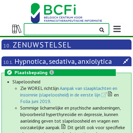
Weergeven
navigatieba
Weergeven/verbergen
inhoudstafel
ZENUWSTELSEL
10.
Hypnotica, sedativa, anxiolytica
10.1.
Plaatsbepaling
Slapeloosheid
Zie WOREL richtlijn
Aanpak van slaapklachten en
insomnie (slapeloosheid) in de eerste lijn
en
Folia juni 2019
.
Sommige lichamelijke en psychische aandoeningen,
bijvoorbeeld hyperthyreoïdie en depressie, kunnen
aanleiding geven tot slapeloosheid en vragen een
oorzakelijke aanpak.
Dit geldt ook voor specifieke