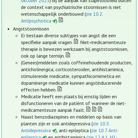
oktober 2023
) bij de aanpak van slapeloosheid buiten
de context van psychiatrische stoornissen is niet
wetenschappelijk onderbouwd (
zie 10.2.
Antipsychotica
).
Angststoornissen
Er bestaan diverse subtypes van angst die een
specifieke aanpak vragen.
Niet-medicamenteuze
therapie is bewezen werkzaam bij angststoornissen,
ook op lange termijn.
(Genees)middelen zoals coffeïnehoudende producten,
anticholinergica, corticosteroïden, antihistaminica,
stimulerende medicatie, sympathicomimetica en
dopaminerge medicatie kunnen angstinducerende
effecten hebben.
Medicatie heeft een plaats bij ernstig lijden en
disfunctioneren van de patiënt of wanneer de niet-
medicamenteuze aanpak faalt.
Naast benzodiazepines en middelen op basis van
planten zijn er ook antidepressiva (
zie 10.3.
Antidepressiva
), anti-epileptica (
zie 10.7. Anti-
epileptica
) en antihistaminica
(zie 12.4.1. H1-