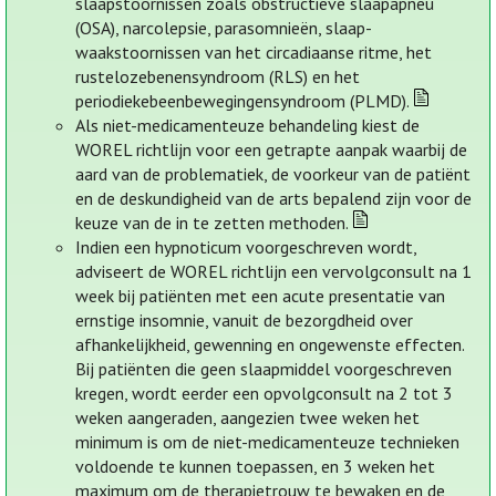
slaapstoornissen zoals obstructieve slaapapneu
(OSA), narcolepsie, parasomnieën, slaap-
waakstoornissen van het circadiaanse ritme, het
rustelozebenensyndroom (RLS) en het
periodiekebeenbewegingensyndroom (PLMD).
Als niet-medicamenteuze behandeling kiest de
WOREL richtlijn voor een getrapte aanpak waarbij de
aard van de problematiek, de voorkeur van de patiënt
en de deskundigheid van de arts bepalend zijn voor de
keuze van de in te zetten methoden.
Indien een hypnoticum voorgeschreven wordt,
adviseert de WOREL richtlijn een vervolgconsult na 1
week bij patiënten met een acute presentatie van
ernstige insomnie, vanuit de bezorgdheid over
afhankelijkheid, gewenning en ongewenste effecten.
Bij patiënten die geen slaapmiddel voorgeschreven
kregen, wordt eerder een opvolgconsult na 2 tot 3
weken aangeraden, aangezien twee weken het
minimum is om de niet-medicamenteuze technieken
voldoende te kunnen toepassen, en 3 weken het
maximum om de therapietrouw te bewaken en de