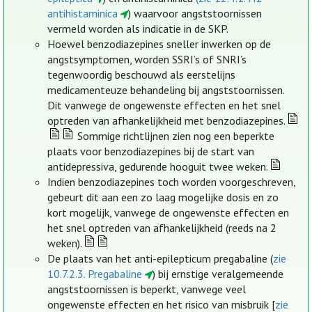
antihistaminica
) waarvoor angststoornissen
vermeld worden als indicatie in de SKP.
Hoewel benzodiazepines sneller inwerken op de
angstsymptomen, worden SSRI’s of SNRI’s
tegenwoordig beschouwd als eerstelijns
medicamenteuze behandeling bij angststoornissen.
Dit vanwege de ongewenste effecten en het snel
optreden van afhankelijkheid met benzodiazepines.
Sommige richtlijnen zien nog een beperkte
plaats voor benzodiazepines bij de start van
antidepressiva, gedurende hooguit twee weken.
Indien benzodiazepines toch worden voorgeschreven,
gebeurt dit aan een zo laag mogelijke dosis en zo
kort mogelijk, vanwege de ongewenste effecten en
het snel optreden van afhankelijkheid (reeds na 2
weken).
De plaats van het anti-epilepticum pregabaline (
zie
10.7.2.3. Pregabaline
) bij ernstige veralgemeende
angststoornissen is beperkt, vanwege veel
ongewenste effecten en het risico van misbruik [
zie