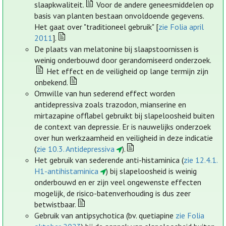
slaapkwaliteit.
Voor de andere geneesmiddelen op
basis van planten bestaan onvoldoende gegevens.
Het gaat over "traditioneel gebruik" [
zie Folia april
2011
].
De plaats van melatonine bij slaapstoornissen is
weinig onderbouwd door gerandomiseerd onderzoek.
Het effect en de veiligheid op lange termijn zijn
onbekend.
Omwille van hun sederend effect worden
antidepressiva zoals trazodon, mianserine en
mirtazapine offlabel gebruikt bij slapeloosheid buiten
de context van depressie. Er is nauwelijks onderzoek
over hun werkzaamheid en veiligheid in deze indicatie
(
zie 10.3. Antidepressiva
).
Het gebruik van sederende anti-histaminica (
zie 12.4.1.
H1-antihistaminica
) bij slapeloosheid is weinig
onderbouwd en er zijn veel ongewenste effecten
mogelijk, de risico-batenverhouding is dus zeer
betwistbaar.
Gebruik van antipsychotica (bv. quetiapine
zie Folia