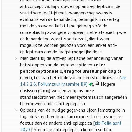
anticonceptiva. Bij vrouwen op anti-epileptica in de
vruchtbare leeftijd met zwangerschapswens is
evaluatie van de behandeling belangrijk, in overleg
met de vrouw en liefst lang genoeg vóór de
conceptie. Bij zwangere vrouwen met epilepsie bij wie
de behandeling wordt voortgezet, dient waar
mogelijk te worden gekozen voor één enkel anti-
epilepticum aan de laagst mogelijke dosis.
Men dient bij de anti-epileptische behandeling vanaf
het stoppen van de anticonceptie en
zeker
periconceptioneel 0,4 mg foliumzuur per dag
te
geven, tot aan het einde van het eerste trimester (
zie
14.2.2.6. Foliumzuur (vitamine B9)
).
Hogere
dosissen (4 mg) worden volgens onze
standaardbronnen niet meer systematisch aangeraden
bij vrouwen onder anti-epileptica.
Op basis van de huidige gegevens lijken lamotrigine in
lage dosis en levetiracetam minder toxisch voor de
foetus dan de andere anti-epileptica [
zie Folia april
2023
]. Sommige anti-epileptica kunnen sedatie