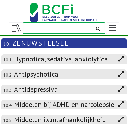
Weergeven
navigatieba
Weergeven/verbergen
inhoudstafel
ZENUWSTELSEL
10.
Hypnotica, sedativa, anxiolytica
10.1.
Antipsychotica
10.2.
Antidepressiva
10.3.
Middelen bij ADHD en narcolepsie
10.4.
Middelen i.v.m. afhankelijkheid
10.5.