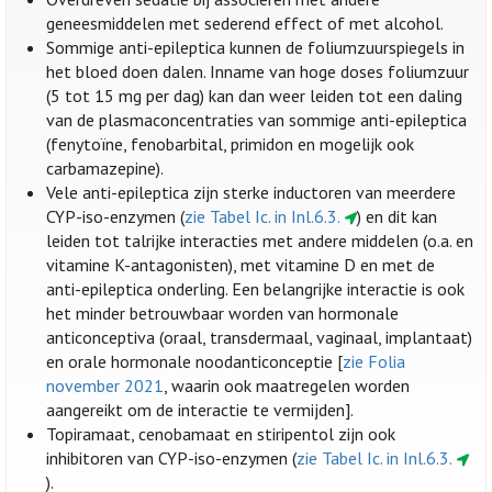
geneesmiddelen met sederend effect of met alcohol.
Sommige anti-epileptica kunnen de foliumzuurspiegels in
het bloed doen dalen. Inname van hoge doses foliumzuur
(5 tot 15 mg per dag) kan dan weer leiden tot een daling
van de plasmaconcentraties van sommige anti-epileptica
(fenytoïne, fenobarbital, primidon en mogelijk ook
carbamazepine).
Vele anti-epileptica zijn sterke inductoren van meerdere
CYP-iso-enzymen (
zie Tabel Ic. in Inl.6.3.
) en dit kan
leiden tot talrijke interacties met andere middelen (o.a. en
vitamine K-antagonisten), met vitamine D en met de
anti-epileptica onderling. Een belangrijke interactie is ook
het minder betrouwbaar worden van hormonale
anticonceptiva (oraal, transdermaal, vaginaal, implantaat)
en orale hormonale noodanticonceptie [
zie Folia
november 2021
, waarin ook maatregelen worden
aangereikt om de interactie te vermijden].
Topiramaat, cenobamaat en stiripentol zijn ook
inhibitoren van CYP-iso-enzymen (
zie Tabel Ic. in Inl.6.3.
).