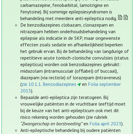
carbamazepine, fenobarbital, lamotrigine en
fenytoïne). Bij sommige epilepsiesyndromen is
behandeling met meerdere anti-epileptica nodig.
De benzodiazepines clobazam, clonazepam en
nitrazepam hebben onderhoudsbehandeling van
epilepsie als indicatie in de SKP, maar ongewenste
effecten zoals sedatie en afhankelijkheid beperken
het gebruik ervan. Bij de behandeling van langdurige of
repetitieve acute tonisch-clonische convulsies (status
epilepticus) worden ook benzodiazepines gebruikt:
midazolam (intramusculair (offlabel) of buccaal),
diazepam (via rectiole) of lorazepam (intraveneus)
(
zie 10.1.1. Benzodiazepines
en
Folia september
2015
).
Bepaalde anti-epileptica zijn teratogeen. Bij
vrouwelijke patiënten in de vruchtbare leeftijd moet
bij de keuze van het anti-epilepticum ook met dit
risico rekening worden gehouden (zie rubriek
“Zwangerschap en borstvoeding”
en
Folia april 2023
).
Anti-epileptische behandeling bij oudere patiënten