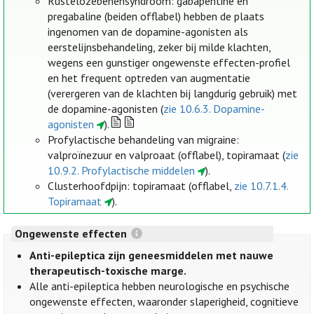
Rustelozebenensyndroom: gabapentine en
pregabaline (beiden offlabel) hebben de plaats
ingenomen van de dopamine-agonisten als
eerstelijnsbehandeling, zeker bij milde klachten,
wegens een gunstiger ongewenste effecten-profiel
en het frequent optreden van augmentatie
(verergeren van de klachten bij langdurig gebruik) met
de dopamine-agonisten (
zie 10.6.3. Dopamine-
agonisten
).
Profylactische behandeling van migraine:
valproïnezuur en valproaat (offlabel), topiramaat (
zie
10.9.2. Profylactische middelen
).
Clusterhoofdpijn: topiramaat (offlabel,
zie 10.7.1.4.
Topiramaat
).
Ongewenste effecten
Anti-epileptica zijn geneesmiddelen met nauwe
therapeutisch-toxische marge.
Alle anti-epileptica hebben neurologische en psychische
ongewenste effecten, waaronder slaperigheid, cognitieve