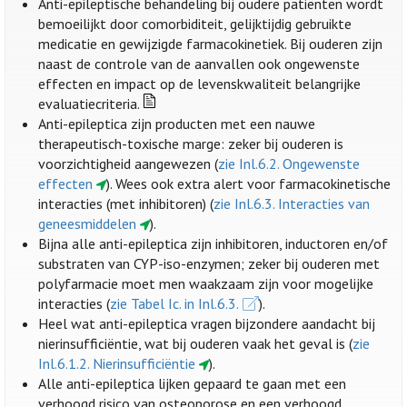
Anti-epileptische behandeling bij oudere patiënten wordt
bemoeilijkt door comorbiditeit, gelijktijdig gebruikte
medicatie en gewijzigde farmacokinetiek. Bij ouderen zijn
naast de controle van de aanvallen ook ongewenste
effecten en impact op de levenskwaliteit belangrijke
evaluatiecriteria.
Anti-epileptica zijn producten met een nauwe
therapeutisch-toxische marge: zeker bij ouderen is
voorzichtigheid aangewezen (
zie Inl.6.2. Ongewenste
effecten
). Wees ook extra alert voor farmacokinetische
interacties (met inhibitoren) (
zie Inl.6.3. Interacties van
geneesmiddelen
).
Bijna alle anti-epileptica zijn inhibitoren, inductoren en/of
substraten van CYP-iso-enzymen; zeker bij ouderen met
polyfarmacie moet men waakzaam zijn voor mogelijke
interacties (
zie Tabel Ic. in Inl.6.3.
).
Heel wat anti-epileptica vragen bijzondere aandacht bij
nierinsufficiëntie, wat bij ouderen vaak het geval is (
zie
Inl.6.1.2. Nierinsufficiëntie
).
Alle anti-epileptica lijken gepaard te gaan met een
verhoogd risico van osteoporose en een verhoogd