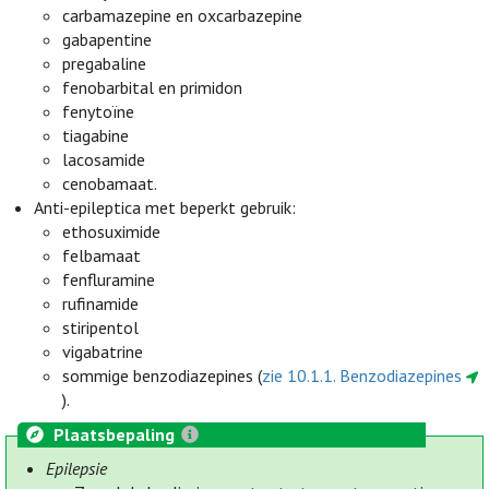
carbamazepine en oxcarbazepine
gabapentine
pregabaline
fenobarbital en primidon
fenytoïne
tiagabine
lacosamide
cenobamaat.
Anti-epileptica met beperkt gebruik:
ethosuximide
felbamaat
fenfluramine
rufinamide
stiripentol
vigabatrine
sommige benzodiazepines (
zie 10.1.1. Benzodiazepines
).
Plaatsbepaling
Epilepsie