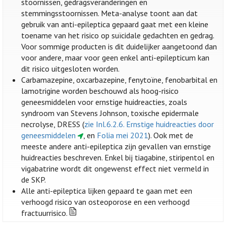
stoornissen, gedragsveranderingen en
stemmingsstoornissen. Meta-analyse toont aan dat
gebruik van anti-epileptica gepaard gaat met een kleine
toename van het risico op suïcidale gedachten en gedrag.
Voor sommige producten is dit duidelijker aangetoond dan
voor andere, maar voor geen enkel anti-epilepticum kan
dit risico uitgesloten worden.
Carbamazepine, oxcarbazepine, fenytoïne, fenobarbital en
lamotrigine worden beschouwd als hoog-risico
geneesmiddelen voor ernstige huidreacties, zoals
syndroom van Stevens Johnson, toxische epidermale
necrolyse, DRESS (
zie Inl.6.2.6. Ernstige huidreacties door
geneesmiddelen
, en
Folia mei 2021
). Ook met de
meeste andere anti-epileptica zijn gevallen van ernstige
huidreacties beschreven. Enkel bij tiagabine, stiripentol en
vigabatrine wordt dit ongewenst effect niet vermeld in
de SKP.
Alle anti-epileptica lijken gepaard te gaan met een
verhoogd risico van osteoporose en een verhoogd
fractuurrisico.