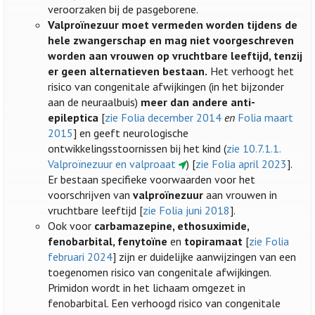
veroorzaken bij de pasgeborene.
Valproïnezuur moet vermeden worden tijdens de
hele zwangerschap en mag niet voorgeschreven
worden aan vrouwen op vruchtbare leeftijd, tenzij
er geen alternatieven bestaan.
Het verhoogt het
risico van congenitale afwijkingen (in het bijzonder
aan de neuraalbuis)
meer dan andere anti-
epileptica
[
zie Folia december 2014
en
Folia maart
2015
] en geeft neurologische
ontwikkelingsstoornissen bij het kind (
zie 10.7.1.1.
Valproïnezuur en valproaat
) [
zie Folia april 2023
].
Er bestaan specifieke voorwaarden voor het
voorschrijven van
valproïnezuur
aan vrouwen in
vruchtbare leeftijd [
zie Folia juni 2018
].
Ook voor
carbamazepine, ethosuximide,
fenobarbital, fenytoïne
en
topiramaat
[
zie Folia
februari 2024
] zijn er duidelijke aanwijzingen van een
toegenomen risico van congenitale afwijkingen.
Primidon wordt in het lichaam omgezet in
fenobarbital. Een verhoogd risico van congenitale