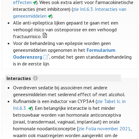
effecten
). Wees ook extra alert voor farmacokinetische
interacties (met inhibitoren) (
zie Inl.6.3. Interacties van
geneesmiddelen
).
Alle anti-epileptica lijken gepaard te gaan met een
verhoogd risico van osteoporose en een verhoogd
fractuurrisico.
Voor de behandeling van epilepsie worden geen
geneesmiddelen opgenomen in het
Formularium
Ouderenzorg
, omdat het geen standaardbehandeling
is in de eerste lijn.
Interacties
Overdreven sedatie bij associëren met andere
geneesmiddelen met sederend effect of met alcohol.
Rufinamide is een inductor van CYP3A4 (
zie Tabel Ic. in
Inl.6.3.
). Een belangrijke interactie is het minder
betrouwbaar worden van hormonale anticonceptiva
(oraal, transdermaal, vaginaal, implantaat) en orale
hormonale noodanticonceptie [
zie Folia november 2021
,
waarin ook maatregelen worden aangereikt om de