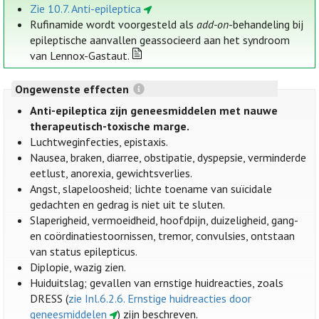
Zie 10.7. Anti-epileptica
Rufinamide wordt voorgesteld als
add-on
-behandeling bij
epileptische aanvallen geassocieerd aan het syndroom
van Lennox-Gastaut.
Ongewenste effecten
Anti-epileptica zijn geneesmiddelen met nauwe
therapeutisch-toxische marge.
Luchtweginfecties, epistaxis.
Nausea, braken, diarree, obstipatie, dyspepsie, verminderde
eetlust, anorexia, gewichtsverlies.
Angst, slapeloosheid; lichte toename van suïcidale
gedachten en gedrag is niet uit te sluten.
Slaperigheid, vermoeidheid, hoofdpijn, duizeligheid, gang-
en coördinatiestoornissen, tremor, convulsies, ontstaan
van status epilepticus.
Diplopie, wazig zien.
Huiduitslag; gevallen van ernstige huidreacties, zoals
DRESS (
zie Inl.6.2.6. Ernstige huidreacties door
geneesmiddelen
) zijn beschreven.