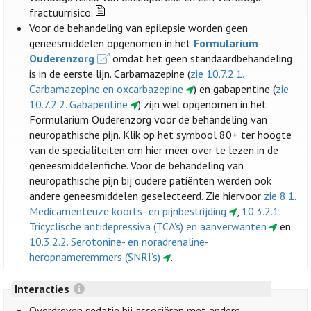
fractuurrisico.
Voor de behandeling van epilepsie worden geen
geneesmiddelen opgenomen in het
Formularium
Ouderenzorg
omdat het geen standaardbehandeling
is in de eerste lijn. Carbamazepine (
zie 10.7.2.1.
Carbamazepine en oxcarbazepine
) en gabapentine (
zie
10.7.2.2. Gabapentine
) zijn wel opgenomen in het
Formularium Ouderenzorg voor de behandeling van
neuropathische pijn. Klik op het symbool 80+ ter hoogte
van de specialiteiten om hier meer over te lezen in de
geneesmiddelenfiche. Voor de behandeling van
neuropathische pijn bij oudere patiënten werden ook
andere geneesmiddelen geselecteerd. Zie hiervoor
zie 8.1.
Medicamenteuze koorts- en pijnbestrijding
,
10.3.2.1.
Tricyclische antidepressiva (TCA's) en aanverwanten
en
10.3.2.2. Serotonine- en noradrenaline-
heropnameremmers (SNRI’s)
.
Interacties
Overdreven sedatie bij associëren met andere