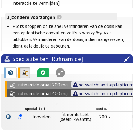
interactie te vermijden].
Bijzondere voorzorgen
Plots stoppen of te snel verminderen van de dosis kan
een epileptische aanval en zelfs
status epilepticus
uitlokken. Verminderen van de dosis, indien aangewezen,
dient geleidelijk te gebeuren.
Specialiteiten [Rufinamide]
rufinamide oraal 200 mg
no switch: anti-epilepticum
rufinamide oraal 400 mg
no switch: anti-epilepticum
specialiteit
aantal
filmomh. tabl.
Inovelon
200 x
H.
(deelb. kwantit.)