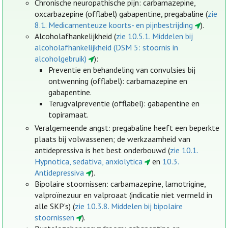
Chronische neuropathische pijn: carbamazepine,
oxcarbazepine (offlabel) gabapentine, pregabaline (
zie
8.1. Medicamenteuze koorts- en pijnbestrijding
).
Alcoholafhankelijkheid (
zie 10.5.1. Middelen bij
alcoholafhankelijkheid (DSM 5: stoornis in
alcoholgebruik)
):
Preventie en behandeling van convulsies bij
ontwenning (offlabel): carbamazepine en
gabapentine.
Terugvalpreventie (offlabel): gabapentine en
topiramaat.
Veralgemeende angst: pregabaline heeft een beperkte
plaats bij volwassenen; de werkzaamheid van
antidepressiva is het best onderbouwd (
zie 10.1.
Hypnotica, sedativa, anxiolytica
en
10.3.
Antidepressiva
).
Bipolaire stoornissen: carbamazepine, lamotrigine,
valproïnezuur en valproaat (indicatie niet vermeld in
alle SKP’s) (
zie 10.3.8. Middelen bij bipolaire
stoornissen
).