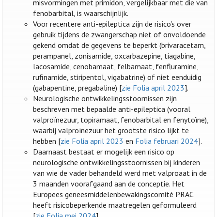
misvormingen met primidon, vergelijkbaar met die van
fenobarbital, is waarschijnlijk.
Voor recentere anti-epileptica zijn de risico's over
gebruik tijdens de zwangerschap niet of onvoldoende
gekend omdat de gegevens te beperkt (brivaracetam,
perampanel, zonisamide, oxcarbazepine, tiagabine,
lacosamide, cenobamaat, felbamaat, fenfluramine,
rufinamide, stiripentol, vigabatrine) of niet eenduidig
(gabapentine, pregabaline) [
zie Folia april 2023
].
Neurologische ontwikkelingsstoornissen zijn
beschreven met bepaalde anti-epileptica (vooral
valproïnezuur, topiramaat, fenobarbital en fenytoïne),
waarbij valproïnezuur het grootste risico lijkt te
hebben [
zie Folia april 2023
en
Folia februari 2024
].
Daarnaast bestaat er mogelijk een risico op
neurologische ontwikkelingsstoornissen bij kinderen
van wie de vader behandeld werd met valproaat in de
3 maanden voorafgaand aan de conceptie. Het
Europees geneesmiddelenbewakingscomité PRAC
heeft risicobeperkende maatregelen geformuleerd
[
zie Folia mei 2024
].