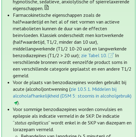
hypnotische, sedatieve, anxiolytische of spierrelaxerende
eigenschappen.
Farmacokinetische eigenschappen zoals de
halfwaardetijd en het al of niet vormen van actieve
metabolieten kunnen de duur van de effecten
beïnvloeden. Klassiek onderscheidt men kortwerkende
(halfwaardetijd, T1/2, minder dan 10 uur),
middellangwerkende (T1/2 10-20 uur) en langwerkende
benzodiazepines (T1/2 > 20 uur);
zie Tabel 10.
In
verschillende bronnen wordt eenzelfde product soms in
een verschillende categorie geplaatst en een andere T1/2
gemeld.
Voor de plaats van benzodiazepines worden gebruikt bij
acute (alcohol)ontwenning (
zie 10.5.1. Middelen bij
alcoholafhankelijkheid (DSM 5: stoornis in alcoholgebruik)
).
Voor sommige benzodiazepines worden convulsies en
epilepsie als indicatie vermeld in de SKP. De indicatie
“
status epilepticus
” wordt enkel in de SKP van diazepam en
lorazepam vermeld.
Behandeling van langdurige (> 5 minuten) of