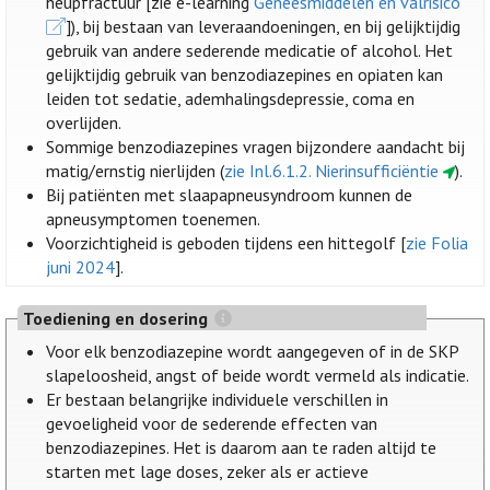
heupfractuur [zie e-learning
Geneesmiddelen en valrisico
]), bij bestaan van leveraandoeningen, en bij gelijktijdig
gebruik van andere sederende medicatie of alcohol. Het
gelijktijdig gebruik van benzodiazepines en opiaten kan
leiden tot sedatie, ademhalingsdepressie, coma en
overlijden.
Sommige benzodiazepines vragen bijzondere aandacht bij
matig/ernstig nierlijden (
zie Inl.6.1.2. Nierinsufficiëntie
).
Bij patiënten met slaapapneusyndroom kunnen de
apneusymptomen toenemen.
Voorzichtigheid is geboden tijdens een hittegolf [
zie Folia
juni 2024
].
Toediening en dosering
Voor elk benzodiazepine wordt aangegeven of in de SKP
slapeloosheid, angst of beide wordt vermeld als indicatie.
Er bestaan belangrijke individuele verschillen in
gevoeligheid voor de sederende effecten van
benzodiazepines. Het is daarom aan te raden altijd te
starten met lage doses, zeker als er actieve