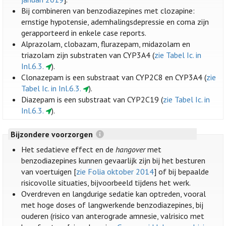
Bij combineren van benzodiazepines met clozapine:
ernstige hypotensie, ademhalingsdepressie en coma zijn
gerapporteerd in enkele case reports.
Alprazolam, clobazam, flurazepam, midazolam en
triazolam zijn substraten van CYP3A4 (
zie Tabel Ic. in
Inl.6.3.
).
Clonazepam is een substraat van CYP2C8 en CYP3A4 (
zie
Tabel Ic. in Inl.6.3.
).
Diazepam is een substraat van CYP2C19 (
zie Tabel Ic. in
Inl.6.3.
).
Bijzondere voorzorgen
Het sedatieve effect en de
hangover
met
benzodiazepines kunnen gevaarlijk zijn bij het besturen
van voertuigen [
zie Folia oktober 2014
] of bij bepaalde
risicovolle situaties, bijvoorbeeld tijdens het werk.
Overdreven en langdurige sedatie kan optreden, vooral
met hoge doses of langwerkende benzodiazepines, bij
ouderen (risico van anterograde amnesie, valrisico met