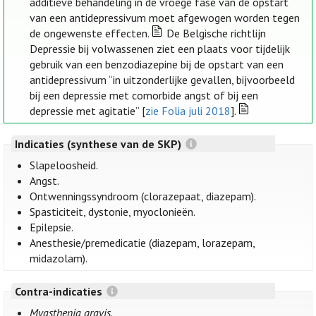
additieve behandeling in de vroege fase van de opstart
van een antidepressivum moet afgewogen worden tegen
de ongewenste effecten.
De Belgische richtlijn
Depressie bij volwassenen ziet een plaats voor tijdelijk
gebruik van een benzodiazepine bij de opstart van een
antidepressivum “in uitzonderlijke gevallen, bijvoorbeeld
bij een depressie met comorbide angst of bij een
depressie met agitatie” [
zie Folia juli 2018
].
Indicaties (synthese van de SKP)
Slapeloosheid.
Angst.
Ontwenningssyndroom (clorazepaat, diazepam).
Spasticiteit, dystonie, myoclonieën.
Epilepsie.
Anesthesie/premedicatie (diazepam, lorazepam,
midazolam).
Contra-indicaties
Myasthenia gravis
.