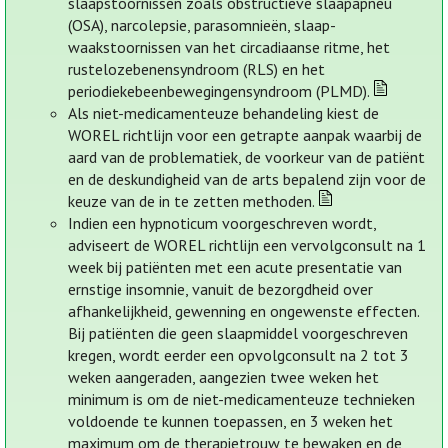
slaapstoornissen zoals obstructieve slaapapneu
(OSA), narcolepsie, parasomnieën, slaap-
waakstoornissen van het circadiaanse ritme, het
rustelozebenensyndroom (RLS) en het
periodiekebeenbewegingensyndroom (PLMD).
Als niet-medicamenteuze behandeling kiest de
WOREL richtlijn voor een getrapte aanpak waarbij de
aard van de problematiek, de voorkeur van de patiënt
en de deskundigheid van de arts bepalend zijn voor de
keuze van de in te zetten methoden.
Indien een hypnoticum voorgeschreven wordt,
adviseert de WOREL richtlijn een vervolgconsult na 1
week bij patiënten met een acute presentatie van
ernstige insomnie, vanuit de bezorgdheid over
afhankelijkheid, gewenning en ongewenste effecten.
Bij patiënten die geen slaapmiddel voorgeschreven
kregen, wordt eerder een opvolgconsult na 2 tot 3
weken aangeraden, aangezien twee weken het
minimum is om de niet-medicamenteuze technieken
voldoende te kunnen toepassen, en 3 weken het
maximum om de therapietrouw te bewaken en de