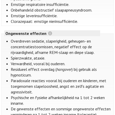
Ernstige respiratoire insufficiëntie.
Onbehandeld obstructief slaapapneusyndroom.
Ernstige leverinsufficiëntie.
Clorazepaat: ernstige nierinsufficiëntie.
Ongewenste effecten
Overdreven sedatie, slaperigheid, geheugen- en
concentratiestoornissen, negatief effect op de
rijvaardigheid, afname REM-slaap en diepe slaap.
Spierzwakte, ataxie.
Verwardheid, vooral bij ouderen.
Residueel effect overdag (
hangover
) bij gebruik als
hypnoticum.
Paradoxale reacties vooral bij ouderen en kinderen, met
toegenomen slapeloosheid, angst en zelfs agitatie en
agressiviteit.
Psychische en fysieke afhankelijkheid na 1 tot 2 weken
inname.
De gewenste effecten en sommige ongewenste effecten
verminderen na 1 tot 2 weken inname (tolerantie).