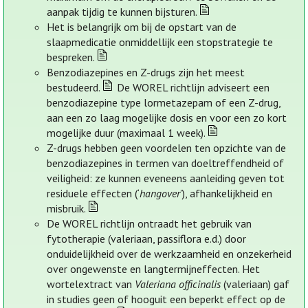
aanpak tijdig te kunnen bijsturen.
Het is belangrijk om bij de opstart van de
slaapmedicatie onmiddellijk een stopstrategie te
bespreken.
Benzodiazepines en Z-drugs zijn het meest
bestudeerd.
De WOREL richtlijn adviseert een
benzodiazepine type lormetazepam of een Z-drug,
aan een zo laag mogelijke dosis en voor een zo kort
mogelijke duur (maximaal 1 week).
Z-drugs hebben geen voordelen ten opzichte van de
benzodiazepines in termen van doeltreffendheid of
veiligheid: ze kunnen eveneens aanleiding geven tot
residuele effecten (‘
hangover
’), afhankelijkheid en
misbruik.
De WOREL richtlijn ontraadt het gebruik van
fytotherapie (valeriaan, passiflora e.d.) door
onduidelijkheid over de werkzaamheid en onzekerheid
over ongewenste en langtermijneffecten. Het
wortelextract van
Valeriana officinalis
(valeriaan) gaf
in studies geen of hooguit een beperkt effect op de