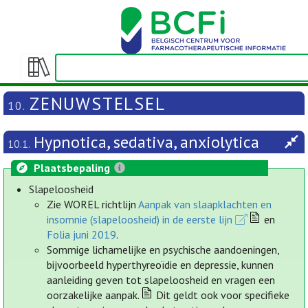
Weergeven/verbergen
inhoudstafel
ZENUWSTELSEL
10.
Hypnotica, sedativa, anxiolytica
10.1.
Plaatsbepaling
Slapeloosheid
Zie WOREL richtlijn
Aanpak van slaapklachten en
insomnie (slapeloosheid) in de eerste lijn
en
Folia juni 2019
.
Sommige lichamelijke en psychische aandoeningen,
bijvoorbeeld hyperthyreoïdie en depressie, kunnen
aanleiding geven tot slapeloosheid en vragen een
oorzakelijke aanpak.
Dit geldt ook voor specifieke