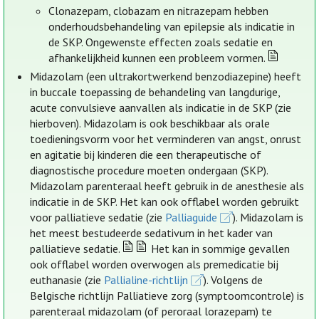
Clonazepam, clobazam en nitrazepam hebben
onderhoudsbehandeling van epilepsie als indicatie in
de SKP. Ongewenste effecten zoals sedatie en
afhankelijkheid kunnen een probleem vormen.
Midazolam (een ultrakortwerkend benzodiazepine) heeft
in buccale toepassing de behandeling van langdurige,
acute convulsieve aanvallen als indicatie in de SKP (zie
hierboven). Midazolam is ook beschikbaar als orale
toedieningsvorm voor het verminderen van angst, onrust
en agitatie bij kinderen die een therapeutische of
diagnostische procedure moeten ondergaan (SKP).
Midazolam parenteraal heeft gebruik in de anesthesie als
indicatie in de SKP. Het kan ook offlabel worden gebruikt
voor palliatieve sedatie (zie
Palliaguide
). Midazolam is
het meest bestudeerde sedativum in het kader van
palliatieve sedatie.
Het kan in sommige gevallen
ook offlabel worden overwogen als premedicatie bij
euthanasie (zie
Pallialine-richtlijn
). Volgens de
Belgische richtlijn Palliatieve zorg (symptoomcontrole) is
parenteraal midazolam (of peroraal lorazepam) te