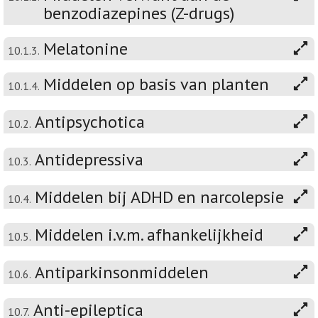
benzodiazepines (Z-drugs)
Melatonine
10.1.3.
Middelen op basis van planten
10.1.4.
Antipsychotica
10.2.
Antidepressiva
10.3.
Middelen bij ADHD en narcolepsie
10.4.
Middelen i.v.m. afhankelijkheid
10.5.
Antiparkinsonmiddelen
10.6.
Anti-epileptica
10.7.