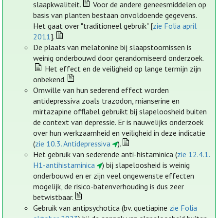
slaapkwaliteit.
Voor de andere geneesmiddelen op
basis van planten bestaan onvoldoende gegevens.
Het gaat over "traditioneel gebruik" [
zie Folia april
2011
].
De plaats van melatonine bij slaapstoornissen is
weinig onderbouwd door gerandomiseerd onderzoek.
Het effect en de veiligheid op lange termijn zijn
onbekend.
Omwille van hun sederend effect worden
antidepressiva zoals trazodon, mianserine en
mirtazapine offlabel gebruikt bij slapeloosheid buiten
de context van depressie. Er is nauwelijks onderzoek
over hun werkzaamheid en veiligheid in deze indicatie
(
zie 10.3. Antidepressiva
).
Het gebruik van sederende anti-histaminica (
zie 12.4.1.
H1-antihistaminica
) bij slapeloosheid is weinig
onderbouwd en er zijn veel ongewenste effecten
mogelijk, de risico-batenverhouding is dus zeer
betwistbaar.
Gebruik van antipsychotica (bv. quetiapine
zie Folia