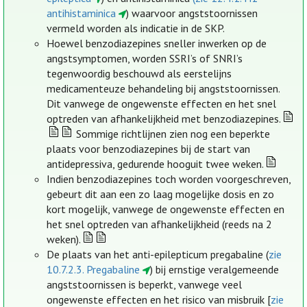
antihistaminica
) waarvoor angststoornissen
vermeld worden als indicatie in de SKP.
Hoewel benzodiazepines sneller inwerken op de
angstsymptomen, worden SSRI’s of SNRI’s
tegenwoordig beschouwd als eerstelijns
medicamenteuze behandeling bij angststoornissen.
Dit vanwege de ongewenste effecten en het snel
optreden van afhankelijkheid met benzodiazepines.
Sommige richtlijnen zien nog een beperkte
plaats voor benzodiazepines bij de start van
antidepressiva, gedurende hooguit twee weken.
Indien benzodiazepines toch worden voorgeschreven,
gebeurt dit aan een zo laag mogelijke dosis en zo
kort mogelijk, vanwege de ongewenste effecten en
het snel optreden van afhankelijkheid (reeds na 2
weken).
De plaats van het anti-epilepticum pregabaline (
zie
10.7.2.3. Pregabaline
) bij ernstige veralgemeende
angststoornissen is beperkt, vanwege veel
ongewenste effecten en het risico van misbruik [
zie