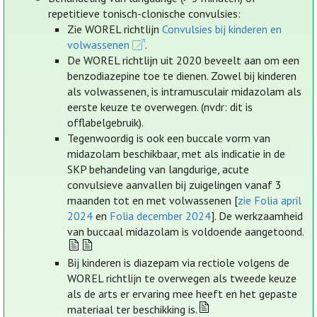
repetitieve tonisch-clonische convulsies:
Zie WOREL richtlijn
Convulsies bij kinderen en
volwassenen
.
De WOREL richtlijn uit 2020 beveelt aan om een
benzodiazepine toe te dienen. Zowel bij kinderen
als volwassenen, is intramusculair midazolam als
eerste keuze te overwegen. (nvdr: dit is
offlabelgebruik).
Tegenwoordig is ook een buccale vorm van
midazolam beschikbaar, met als indicatie in de
SKP behandeling van langdurige, acute
convulsieve aanvallen bij zuigelingen vanaf 3
maanden tot en met volwassenen [
zie Folia april
2024
en
Folia december 2024
]. De werkzaamheid
van buccaal midazolam is voldoende aangetoond.
Bij kinderen is diazepam via rectiole volgens de
WOREL richtlijn te overwegen als tweede keuze
als de arts er ervaring mee heeft en het gepaste
materiaal ter beschikking is.