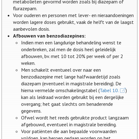
metabolieten gevormd worden zoals bij diazepam of
flurazepam.
Voor ouderen en personen met lever- en nieraandoeningen
worden lagere doses gebruikt, vaak de helft van de laagst
aanbevolen dosis.
Afbouwen van benzodiazepines:
Indien men een langdurige behandeling wenst te
onderbreken, zal men de dosis heel geleidelijk
afbouwen, bv. met 10 tot 20% per week of per 2
weken.
Men schakelt eventueel over naar een
benzodiazepine met lange halfwaardetijd zoals
diazepam (eventueel in magistrale bereiding). De
hierna vermelde omschakelingstabel (
Tabel 10.
)
kan als leidraad worden gebruikt bij een dergelijke
overgang; het gaat slechts om benaderende
gegevens.
Ofwel wordt het reeds gebruikte product langzaam
afgebouwd, eventueel in magistrale bereiding.
Voor patiënten die aan bepaalde voorwaarden
voldoen, kan beroep gedaan worden op het