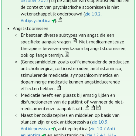
oktober 2023
) bij de aanpak van slapeloosheid buiten
de context van psychiatrische stoornissen is niet
wetenschappelijk onderbouwd (
zie 10.2.
Antipsychotica
).
Angststoornissen
Er bestaan diverse subtypes van angst die een
specifieke aanpak vragen.
Niet-medicamenteuze
therapie is bewezen werkzaam bij angststoornissen,
ook op lange termijn.
(Genees)middelen zoals coffeïnehoudende producten,
anticholinergica, corticosteroïden, antihistaminica,
stimulerende medicatie, sympathicomimetica en
dopaminerge medicatie kunnen angstinducerende
effecten hebben.
Medicatie heeft een plaats bij ernstig lijden en
disfunctioneren van de patiënt of wanneer de niet-
medicamenteuze aanpak faalt.
Naast benzodiazepines en middelen op basis van
planten zijn er ook antidepressiva (
zie 10.3.
Antidepressiva
), anti-epileptica (
zie 10.7. Anti-
epileptica
) en antihistaminica
(zie 12.4.1. H1-