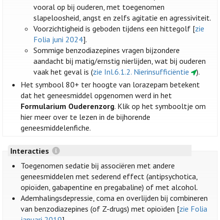
vooral op bij ouderen, met toegenomen
slapeloosheid, angst en zelfs agitatie en agressiviteit.
Voorzichtigheid is geboden tijdens een hittegolf [
zie
Folia juni 2024
].
Sommige benzodiazepines vragen bijzondere
aandacht bij matig/ernstig nierlijden, wat bij ouderen
vaak het geval is (
zie Inl.6.1.2. Nierinsufficiëntie
).
Het symbool 80+ ter hoogte van lorazepam betekent
dat het geneesmiddel opgenomen werd in het
Formularium Ouderenzorg
. Klik op het symbooltje om
hier meer over te lezen in de bijhorende
geneesmiddelenfiche.
Interacties
Toegenomen sedatie bij associëren met andere
geneesmiddelen met sederend effect (antipsychotica,
opioïden, gabapentine en pregabaline) of met alcohol.
Ademhalingsdepressie, coma en overlijden bij combineren
van benzodiazepines (of Z-drugs) met opioïden [
zie Folia
januari 2019
].