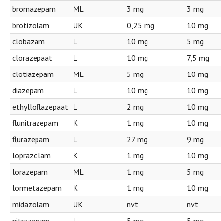
bromazepam
ML
3 mg
3 mg
brotizolam
UK
0,25 mg
10 mg
clobazam
L
10 mg
5 mg
clorazepaat
L
10 mg
7,5 mg
clotiazepam
ML
5 mg
10 mg
diazepam
L
10 mg
10 mg
ethylloflazepaat
L
2 mg
10 mg
flunitrazepam
K
1 mg
10 mg
flurazepam
L
27 mg
9 mg
loprazolam
K
1 mg
10 mg
lorazepam
ML
1 mg
5 mg
lormetazepam
K
1 mg
10 mg
midazolam
UK
nvt
nvt
nitrazepam
L
5 mg
5 mg