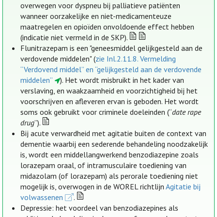
overwegen voor dyspneu bij palliatieve patiënten
wanneer oorzakelijke en niet-medicamenteuze
maatregelen en opioïden onvoldoende effect hebben
(indicatie niet vermeld in de SKP).
Flunitrazepam is een "geneesmiddel gelijkgesteld aan de
verdovende middelen" (
zie Inl.2.11.8. Vermelding
“Verdovend middel” en “gelijkgesteld aan de verdovende
middelen”
). Het wordt misbruikt in het kader van
verslaving, en waakzaamheid en voorzichtigheid bij het
voorschrijven en afleveren ervan is geboden. Het wordt
soms ook gebruikt voor criminele doeleinden (“
date rape
drug
”).
Bij acute verwardheid met agitatie buiten de context van
dementie waarbij een sederende behandeling noodzakelijk
is, wordt een middellangwerkend benzodiazepine zoals
lorazepam oraal, of intramusculaire toediening van
midazolam (of lorazepam) als perorale toediening niet
mogelijk is, overwogen in de WOREL richtlijn
Agitatie bij
volwassenen
.
Depressie: het voordeel van benzodiazepines als