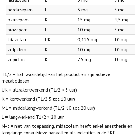
nordazepam
L
5 mg
5 mg
oxazepam
K
15 mg
4,5 mg
prazepam
L
10 mg
5 mg
triazolam
UK
0,125 mg
10 mg
zolpidem
K
10 mg
10 mg
zopiclon
K
7,5 mg
10 mg
T1/2 = halfwaardetijd van het product en zijn actieve
metabolieten
UK = ultrakortwerkend (T1/2 < 5 uur)
K = kortwerkend (T1/2 5 tot 10 uur)
ML = middellangwerkend (T1/2 10 tot 20 uur)
L = langwerkend T1/2 > 20 uur
Nvt = niet van toepassing, midazolam heeft enkel anesthesie en
langdurige convulsieve aanvallen als indicaties in de SKP.