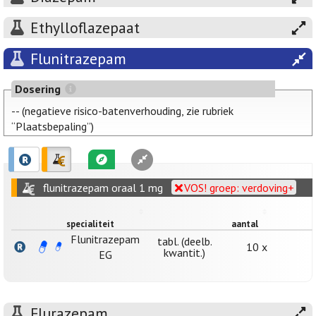
Ethylloflazepaat
Flunitrazepam
Dosering
-- (negatieve risico-batenverhouding, zie rubriek
“Plaatsbepaling”)
flunitrazepam oraal 1 mg
VOS! groep: verdoving+
specialiteit
aantal
Flunitrazepam
tabl. (deelb.
10 x
kwantit.)
EG
Flurazepam