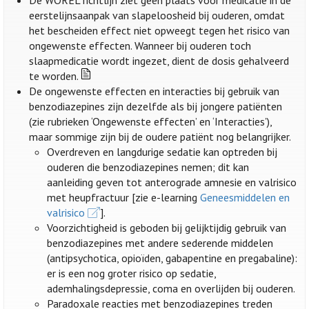
De WOREL richtlijn ziet geen plaats voor medicatie in de
eerstelijnsaanpak van slapeloosheid bij ouderen, omdat
het bescheiden effect niet opweegt tegen het risico van
ongewenste effecten. Wanneer bij ouderen toch
slaapmedicatie wordt ingezet, dient de dosis gehalveerd
te worden.
De ongewenste effecten en interacties bij gebruik van
benzodiazepines zijn dezelfde als bij jongere patiënten
(zie rubrieken ‘Ongewenste effecten’ en ‘Interacties’),
maar sommige zijn bij de oudere patiënt nog belangrijker.
Overdreven en langdurige sedatie kan optreden bij
ouderen die benzodiazepines nemen; dit kan
aanleiding geven tot anterograde amnesie en valrisico
met heupfractuur [zie e-learning
Geneesmiddelen en
valrisico
].
Voorzichtigheid is geboden bij gelijktijdig gebruik van
benzodiazepines met andere sederende middelen
(antipsychotica, opioïden, gabapentine en pregabaline):
er is een nog groter risico op sedatie,
ademhalingsdepressie, coma en overlijden bij ouderen.
Paradoxale reacties met benzodiazepines treden