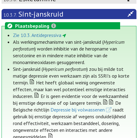
Sint-janskruid
10.3.7.
Plaatsbepaling
Zie 10.3. Antidepressiva
Als werkingsmechanisme van sint-janskruid (
Hypericum
perforatum
) worden inhibitie van de heropname van
serotonine en in mindere mate inhibitie van de
monoamineoxidasen gesuggereerd.
Sint-janskruid (
Hypericum perforatum
) zou bij milde tot
matige depressie even werkzaam zijn als SSRI’s op korte
termijn.
Het heeft globaal weinig ongewenste
effecten, maar kan wel potentieel ernstige interacties
induceren.
Er is geen evidentie voor de werkzaamheid
bij ernstige depressie of op langere termijn.
De
Belgische richtlijn
Depressie bij volwassenen
raadt
gebruik bij ernstige depressie af wegens onduidelijkheid
rond effectiviteit, werkzaam bestanddeel, dosering,
ongewenste effecten en interacties met andere
geneesmiddelen.