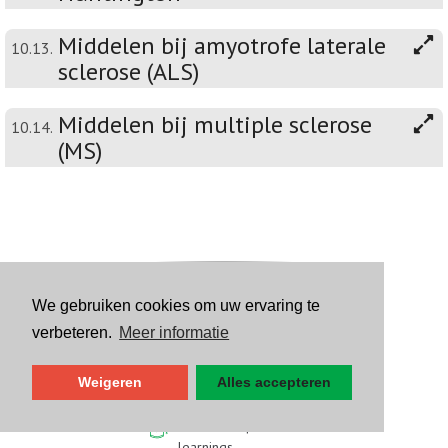
Middelen bij amyotrofe laterale
10.13.
sclerose (ALS)
Middelen bij multiple sclerose
10.14.
(MS)
We gebruiken cookies om uw ervaring te
Repertorium
verbeteren.
Meer informatie
Folia
Weigeren
Alles accepteren
Auditorium | e-
learnings