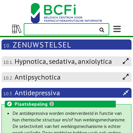
Weergeven
navigatieba
Weergeven/verbergen
inhoudstafel
ZENUWSTELSEL
10.
Hypnotica, sedativa, anxiolytica
10.1.
Antipsychotica
10.2.
Antidepressiva
10.3.
Plaatsbepaling
De antidepressiva worden onderverdeeld in functie van
hun chemische structuur en/of hun werkingsmechanisme.
De selectiviteit van het werkingsmechanisme is echter
nooit volledig. Deze middelen hebben vaak ook andere