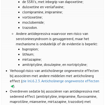
de SSRI’s, met inbegrip van dapoxetine;
duloxetine en venlafaxine;
clomipramine, imipramine;
vortioxetine;
moclobemide;
trazodon.
Andere antidepressiva waarvoor een risico van
serotoninesyndroom is gesuggereerd, maar het
mechanisme is onduidelijk of de evidentie is beperkt:
bupropion;
lithium;
mirtazapine;
amitriptyline, dosulepine, en nortriptyline;
Verhoogd risico van anticholinerge ongewenste effecten
bij associëren met andere middelen met anticholinerg
effect (
zie Inl.6.2.3. Anticholinerge ongewenste effecten
).
Overdreven sedatie bij associëren van antidepressiva met
sederend effect (amitriptyline, imipramine, fluvoxamine,
maprotiline, mianserine, mirtazapine, trazodon) met