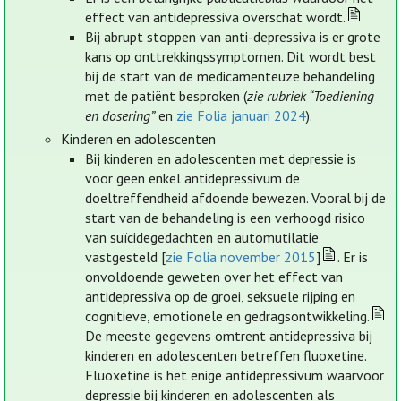
effect van antidepressiva overschat wordt.
Bij abrupt stoppen van anti-depressiva is er grote
kans op onttrekkingssymptomen. Dit wordt best
bij de start van de medicamenteuze behandeling
met de patiënt besproken (
zie rubriek “Toediening
en dosering”
en
zie Folia januari 2024
).
Kinderen en adolescenten
Bij kinderen en adolescenten met depressie is
voor geen enkel antidepressivum de
doeltreffendheid afdoende bewezen. Vooral bij de
start van de behandeling is een verhoogd risico
van suïcidegedachten en automutilatie
vastgesteld [
zie Folia november 2015
]
. Er is
onvoldoende geweten over het effect van
antidepressiva op de groei, seksuele rijping en
cognitieve, emotionele en gedragsontwikkeling.
De meeste gegevens omtrent antidepressiva bij
kinderen en adolescenten betreffen fluoxetine.
Fluoxetine is het enige antidepressivum waarvoor
depressie bij kinderen en adolescenten als