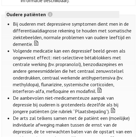
informatie beschikbaar).
Oudere patiënten
Bij ouderen met depressieve symptomen dient men in de
differentiaaldiagnose rekening te houden met somatische
ziektebeelden, normale problemen van oudere leeftijd en
dementie.
Volgende medicatie kan een depressief beeld geven als
ongewenst effect: niet-selectieve bètablokkers met
centrale werking (bv. propranolol), benzodiazepines en
andere geneesmiddelen die het centraal zenuwstelsel
onderdrukken, centraal werkende antihypertensiva (bv.
methyldopa), flunarizine, systemische corticoïden,
interferon-alfa, mefloquine en modafinil.
De aanbevolen niet-medicamenteuze aanpak van
depressie bij ouderen is grotendeels dezelfde als bij
jongere patiënten (zie rubriek “Plaatsbepaling”).
De arts zal telkens samen met de patiënt een (moeilijke)
individuele afweging maken tussen de ernst van de
depressie, de te verwachten baten van de opstart van een