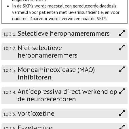
In de SKP's wordt meestal een gereduceerde dagdosis
vermeld voor patiënten met leverinsufficiëntie, en voor
ouderen. Daarvoor wordt verwezen naar de SKP's.
Selectieve heropnameremmers
10.3.1.
Niet-selectieve
10.3.2.
heropnameremmers
Monoamineoxidase (MAO)-
10.3.3.
inhibitoren
Antidepressiva direct werkend op
10.3.4.
de neuroreceptoren
Vortioxetine
10.3.5.
Esketamine
10.3.6.