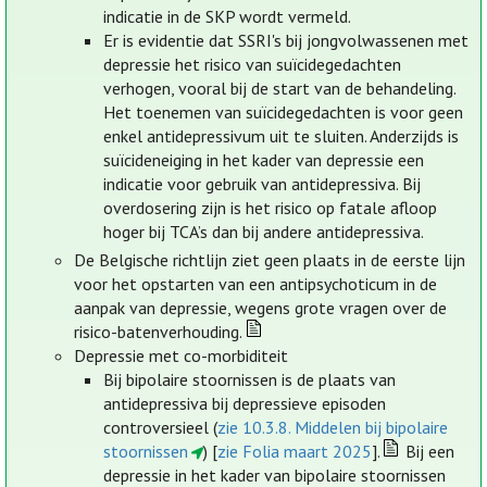
indicatie in de SKP wordt vermeld.
Er is evidentie dat SSRI's bij jongvolwassenen met
depressie het risico van suïcidegedachten
verhogen, vooral bij de start van de behandeling.
Het toenemen van suïcidegedachten is voor geen
enkel antidepressivum uit te sluiten. Anderzijds is
suïcideneiging in het kader van depressie een
indicatie voor gebruik van antidepressiva. Bij
overdosering zijn is het risico op fatale afloop
hoger bij TCA’s dan bij andere antidepressiva.
De Belgische richtlijn ziet geen plaats in de eerste lijn
voor het opstarten van een antipsychoticum in de
aanpak van depressie, wegens grote vragen over de
risico-batenverhouding.
Depressie met co-morbiditeit
Bij bipolaire stoornissen is de plaats van
antidepressiva bij depressieve episoden
controversieel (
zie 10.3.8. Middelen bij bipolaire
stoornissen
) [
zie Folia maart 2025
].
Bij een
depressie in het kader van bipolaire stoornissen