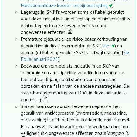
Medicamenteuze koorts- en pijnbestrijding
).
Lagerugpijn: SNRI’s worden soms offlabel gebruikt
voor deze indicatie. Hun effect op de pijnintensiteit is
echter beperkt en ze geven meer risico op
ongewenste effecten.
Premature ejaculatie: de risico-batenverhouding van
dapoxetine (indicatie vermeld in de SKP,
zie
) en
andere (offlabel) gebruikte SSRI’s is twijfelachtig [
zie
Folia januari 2022
].
Bedwateren: vermeld als indicatie in de SKP van
imipramine en amitriptyline voor kinderen vanaf de
leeftijd van 6 jaar, na uitsluiten van organische
oorzaken en na falen van de andere maatregelen. De
risico-batenverhouding van TCA’s in deze indicatie is
ongunstig.
Slaapstoornissen zonder bewezen depressie: het
gebruik van antidepressiva (bv. trazodon, mianserine,
mirtazapine) is offlabel en onvoldoende onderbouwd.
Er is nauwelijks onderzoek over de werkzaamheid en
veiligheid (bv. ongewenste effecten zoals '
hangover
').