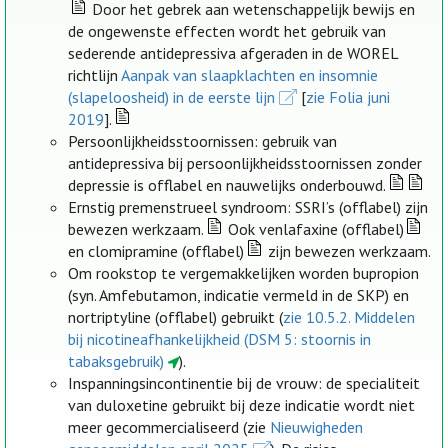
Door het gebrek aan wetenschappelijk bewijs en
de ongewenste effecten wordt het gebruik van
sederende antidepressiva afgeraden in de WOREL
richtlijn
Aanpak van slaapklachten en insomnie
(slapeloosheid) in de eerste lijn
[
zie Folia juni
2019
].
Persoonlijkheidsstoornissen: gebruik van
antidepressiva bij persoonlijkheidsstoornissen zonder
depressie is offlabel en nauwelijks onderbouwd.
Ernstig premenstrueel syndroom: SSRI’s (offlabel) zijn
bewezen werkzaam.
Ook venlafaxine (offlabel)
en clomipramine (offlabel)
zijn bewezen werkzaam.
Om rookstop te vergemakkelijken worden bupropion
(syn. Amfebutamon, indicatie vermeld in de SKP) en
nortriptyline (offlabel) gebruikt (
zie 10.5.2. Middelen
bij nicotineafhankelijkheid (DSM 5: stoornis in
tabaksgebruik)
).
Inspanningsincontinentie bij de vrouw: de specialiteit
van duloxetine gebruikt bij deze indicatie wordt niet
meer gecommercialiseerd (zie
Nieuwigheden