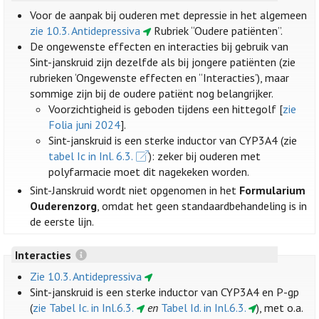
Voor de aanpak bij ouderen met depressie in het algemeen
zie 10.3. Antidepressiva
Rubriek “Oudere patiënten”.
De ongewenste effecten en interacties bij gebruik van
Sint-janskruid zijn dezelfde als bij jongere patiënten (zie
rubrieken ‘Ongewenste effecten en “Interacties’), maar
sommige zijn bij de oudere patiënt nog belangrijker.
Voorzichtigheid is geboden tijdens een hittegolf [
zie
Folia juni 2024
].
Sint-janskruid is een sterke inductor van CYP3A4 (zie
tabel Ic in Inl. 6.3.
): zeker bij ouderen met
polyfarmacie moet dit nagekeken worden.
Sint-Janskruid wordt niet opgenomen in het
Formularium
Ouderenzorg
, omdat het geen standaardbehandeling is in
de eerste lijn.
Interacties
Zie 10.3. Antidepressiva
Sint-janskruid is een sterke inductor van CYP3A4 en P-gp
(
zie Tabel Ic. in Inl.6.3.
en
Tabel Id. in Inl.6.3.
), met o.a.