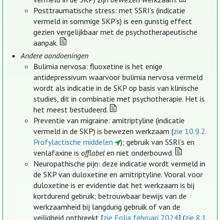
Posttraumatische stress: met SSRI’s (indicatie
vermeld in sommige SKP’s) is een gunstig effect
gezien vergelijkbaar met de psychotherapeutische
aanpak.
Andere aandoeningen
Bulimia nervosa: fluoxetine is het enige
antidepressivum waarvoor bulimia nervosa vermeld
wordt als indicatie in de SKP op basis van klinische
studies, dit in combinatie met psychotherapie. Het is
het meest bestudeerd.
Preventie van migraine: amitriptyline (indicatie
vermeld in de SKP) is bewezen werkzaam (
zie 10.9.2.
Profylactische middelen
); gebruik van SSRI’s en
venlafaxine is
offlabel
en niet onderbouwd.
Neuropathische pijn: deze indicatie wordt vermeld in
de SKP van duloxetine en amitriptyline. Vooral voor
duloxetine is er evidentie dat het werkzaam is bij
kortdurend gebruik; betrouwbaar bewijs van de
werkzaamheid bij langdurig gebruik of van de
veiligheid ontbreekt [
zie Folia februari 2024
] (
zie 8.1.