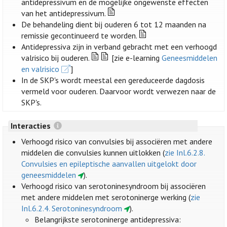
antidepressivum en de mogelijke ongewenste effecten
van het antidepressivum.
De behandeling dient bij ouderen 6 tot 12 maanden na
remissie gecontinueerd te worden.
Antidepressiva zijn in verband gebracht met een verhoogd
valrisico bij ouderen.
[zie e-learning
Geneesmiddelen
en valrisico
]
In de SKP's wordt meestal een gereduceerde dagdosis
vermeld voor ouderen. Daarvoor wordt verwezen naar de
SKP's.
Interacties
Verhoogd risico van convulsies bij associëren met andere
middelen die convulsies kunnen uitlokken (
zie Inl.6.2.8.
Convulsies en epileptische aanvallen uitgelokt door
geneesmiddelen
).
Verhoogd risico van serotoninesyndroom bij associëren
met andere middelen met serotoninerge werking (
zie
Inl.6.2.4. Serotoninesyndroom
).
Belangrijkste serotoninerge antidepressiva: