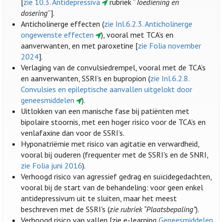
[
zie 10.3. Antidepressiva
rubriek “
Toediening en
dosering
”].
Anticholinerge effecten (
zie Inl.6.2.3. Anticholinerge
ongewenste effecten
), vooral met TCA’s en
aanverwanten, en met paroxetine [
zie Folia november
2024
].
Verlaging van de convulsiedrempel, vooral met de TCA’s
en aanverwanten, SSRI’s en bupropion (
zie Inl.6.2.8.
Convulsies en epileptische aanvallen uitgelokt door
geneesmiddelen
).
Uitlokken van een manische fase bij patiënten met
bipolaire stoornis, met een hoger risico voor de TCA’s en
venlafaxine dan voor de SSRI’s.
Hyponatriëmie met risico van agitatie en verwardheid,
vooral bij ouderen (frequenter met de SSRI's en de SNRI,
zie Folia juni 2016
).
Verhoogd risico van agressief gedrag en suïcidegedachten,
vooral bij de start van de behandeling: voor geen enkel
antidepressivum uit te sluiten, maar het meest
beschreven met de SSRI's (
zie rubriek “Plaatsbepaling”
).
Verhoogd risico van vallen [zie e-learning
Geneesmiddelen