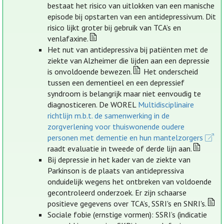
bestaat het risico van uitlokken van een manische
episode bij opstarten van een antidepressivum. Dit
risico lijkt groter bij gebruik van TCA’s en
venlafaxine.
Het nut van antidepressiva bij patiënten met de
ziekte van Alzheimer die lijden aan een depressie
is onvoldoende bewezen.
Het onderscheid
tussen een dementieel en een depressief
syndroom is belangrijk maar niet eenvoudig te
diagnosticeren. De WOREL
Multidisciplinaire
richtlijn m.b.t. de samenwerking in de
zorgverlening voor thuiswonende oudere
personen met dementie en hun mantelzorgers
raadt evaluatie in tweede of derde lijn aan.
Bij depressie in het kader van de ziekte van
Parkinson is de plaats van antidepressiva
onduidelijk wegens het ontbreken van voldoende
gecontroleerd onderzoek. Er zijn schaarse
positieve gegevens over TCA’s, SSRI's en SNRI's.
Sociale fobie (ernstige vormen): SSRI’s (indicatie