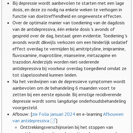
Bij depressie wordt aanbevolen te starten met een lage
dosis, en deze zo nodig na enkele weken te verhogen in
functie van doeltreffendheid en ongewenste effecten.
Over de optimale manier van toediening van de dagdosis
van de antidepressiva, één enkele dosis 's avonds of
gespreid over de dag, bestaat geen evidentie. Toediening 's
avonds wordt dikwijls verkozen om een hinderlijk sedatief
effect overdag te vermijden bij amitriptyline, imipramine,
fluvoxamine, maprotiline, mianserine, mirtazapine en
trazodon. Anderzijds worden niet-sederende
antidepressiva bij voorkeur overdag toegediend omdat ze
tot slapeloosheid kunnen leiden.
Na het verdwijnen van de depressieve symptomen wordt
aanbevolen om de behandeling 6 maanden voort te
zetten bij een eerste episode. Bij ernstige recidiverende
depressie wordt soms langdurige onderhoudsbehandeling
voorgesteld.
Afbouw: [
zie Folia januari 2024
en e-learning
Afbouwen
van antidepressiva
]
Onttrekkingsverschijnselen bij het stoppen van