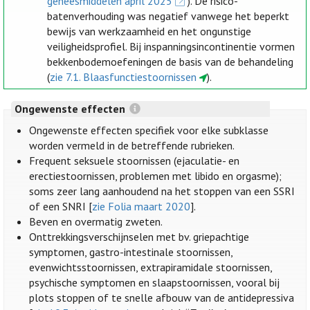
geneesmiddelen april 2025
). De risico-
batenverhouding was negatief vanwege het beperkt
bewijs van werkzaamheid en het ongunstige
veiligheidsprofiel. Bij inspanningsincontinentie vormen
bekkenbodemoefeningen de basis van de behandeling
(
zie 7.1. Blaasfunctiestoornissen
).
Ongewenste effecten
Ongewenste effecten specifiek voor elke subklasse
worden vermeld in de betreffende rubrieken.
Frequent seksuele stoornissen (ejaculatie- en
erectiestoornissen, problemen met libido en orgasme);
soms zeer lang aanhoudend na het stoppen van een SSRI
of een SNRI [
zie Folia maart 2020
].
Beven en overmatig zweten.
Onttrekkingsverschijnselen met bv. griepachtige
symptomen, gastro-intestinale stoornissen,
evenwichtsstoornissen, extrapiramidale stoornissen,
psychische symptomen en slaapstoornissen, vooral bij
plots stoppen of te snelle afbouw van de antidepressiva