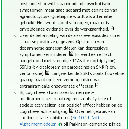
best onderbouwd bij aanhoudende psychotische
symptomen, maar gaat gepaard met een risico van
agranulocytose. Quetiapine wordt als alternatief
gebruikt. Het wordt goed verdragen, maar er is
onvoldoende evidentie over de werkzaamheid.
Over de behandeling van depressieve episodes zijn er
schaarse positieve gegevens. Opstarten van
dopaminerge geneesmiddelen kan depressieve
symptomen verminderen.
Er werd een effect
aangetoond met sommige TCA’s (bv. nortriptyline),
SSRI’s (bv. citalopram en paroxetine) en SNRI’s (bv.
venlafaxine).
Langwerkende SSRI’s zoals fluoxetine
gaan gepaard met een verhoogd risico van
extrapiramidale ongewenste effecten.
Bij cognitieve stoornissen kunnen niet-
medicamenteuze maatregelen, zoals fysieke of
sociale activiteiten, een positief effect hebben op de
cognitieve achteruitgang.
Over het gebruik van
cholinesterase-inhibitoren (
zie 10.11. Anti-
Alzheimermiddelen
). bij Parkinson-dementie zijn de