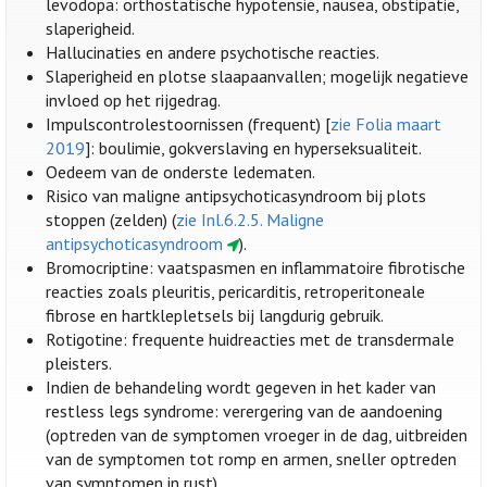
levodopa: orthostatische hypotensie, nausea, obstipatie,
slaperigheid.
Hallucinaties en andere psychotische reacties.
Slaperigheid en plotse slaapaanvallen; mogelijk negatieve
invloed op het rijgedrag.
Impulscontrolestoornissen (frequent) [
zie Folia maart
2019
]: boulimie, gokverslaving en hyperseksualiteit.
Oedeem van de onderste ledematen.
Risico van maligne antipsychoticasyndroom bij plots
stoppen (zelden) (
zie Inl.6.2.5. Maligne
antipsychoticasyndroom
).
Bromocriptine: vaatspasmen en inflammatoire fibrotische
reacties zoals pleuritis, pericarditis, retroperitoneale
fibrose en hartklepletsels bij langdurig gebruik.
Rotigotine: frequente huidreacties met de transdermale
pleisters.
Indien de behandeling wordt gegeven in het kader van
restless legs syndrome: verergering van de aandoening
(optreden van de symptomen vroeger in de dag, uitbreiden
van de symptomen tot romp en armen, sneller optreden
van symptomen in rust).