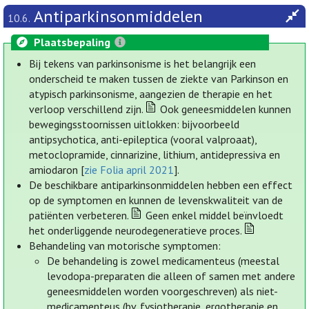
Antiparkinsonmiddelen
10.6.
Plaatsbepaling
Bij tekens van parkinsonisme is het belangrijk een
onderscheid te maken tussen de ziekte van Parkinson en
atypisch parkinsonisme, aangezien de therapie en het
verloop verschillend zijn.
Ook geneesmiddelen kunnen
bewegingsstoornissen uitlokken: bijvoorbeeld
antipsychotica, anti-epileptica (vooral valproaat),
metoclopramide, cinnarizine, lithium, antidepressiva en
amiodaron [
zie Folia april 2021
].
De beschikbare antiparkinsonmiddelen hebben een effect
op de symptomen en kunnen de levenskwaliteit van de
patiënten verbeteren.
Geen enkel middel beïnvloedt
het onderliggende neurodegeneratieve proces.
Behandeling van motorische symptomen:
De behandeling is zowel medicamenteus (meestal
levodopa-preparaten die alleen of samen met andere
geneesmiddelen worden voorgeschreven) als niet-
medicamenteus (bv. fysiotherapie, ergotherapie en