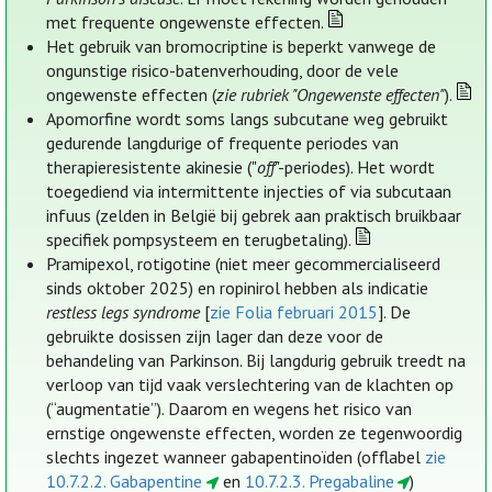
met frequente ongewenste effecten.
Het gebruik van bromocriptine is beperkt vanwege de
ongunstige risico-batenverhouding, door de vele
ongewenste effecten (
zie rubriek "Ongewenste effecten"
).
Apomorfine wordt soms langs subcutane weg gebruikt
gedurende langdurige of frequente periodes van
therapieresistente akinesie ("
off
"-periodes). Het wordt
toegediend via intermittente injecties of via subcutaan
infuus (zelden in België bij gebrek aan praktisch bruikbaar
specifiek pompsysteem en terugbetaling).
Pramipexol, rotigotine (niet meer gecommercialiseerd
sinds oktober 2025) en ropinirol hebben als indicatie
restless legs syndrome
[
zie Folia februari 2015
]. De
gebruikte dosissen zijn lager dan deze voor de
behandeling van Parkinson. Bij langdurig gebruik treedt na
verloop van tijd vaak verslechtering van de klachten op
(“augmentatie”). Daarom en wegens het risico van
ernstige ongewenste effecten, worden ze tegenwoordig
slechts ingezet wanneer gabapentinoïden (offlabel
zie
10.7.2.2. Gabapentine
en
10.7.2.3. Pregabaline
)