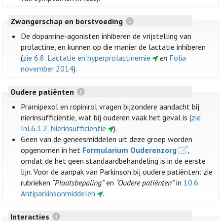
Zwangerschap en borstvoeding
De dopamine-agonisten inhiberen de vrijstelling van
prolactine, en kunnen op die manier de lactatie inhiberen
(
zie 6.8. Lactatie en hyperprolactinemie
en
Folia
november 2014
).
Oudere patiënten
Pramipexol en ropinirol vragen bijzondere aandacht bij
nierinsufficiëntie, wat bij ouderen vaak het geval is (
zie
Inl.6.1.2. Nierinsufficiëntie
).
Geen van de geneesmiddelen uit deze groep worden
opgenomen in het
Formularium Ouderenzorg
,
omdat de het geen standaardbehandeling is in de eerste
lijn. Voor de aanpak van Parkinson bij oudere patiënten: zie
rubrieken
“Plaatsbepaling”
en
“Oudere patiënten”
in
10.6.
Antiparkinsonmiddelen
.
Interacties