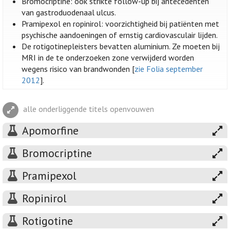
Bromocriptine: ook strikte follow-up bij antecedenten
van gastroduodenaal ulcus.
Pramipexol en ropinirol: voorzichtigheid bij patiënten met
psychische aandoeningen of ernstig cardiovasculair lijden.
De rotigotinepleisters bevatten aluminium. Ze moeten bij
MRI in de te onderzoeken zone verwijderd worden
wegens risico van brandwonden [
zie Folia september
2012
].
alle onderliggende titels openvouwen
Apomorfine
Bromocriptine
Pramipexol
Ropinirol
Rotigotine