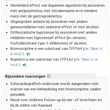
Verminderd effect van dopamine-agonisten bij associëren
met antipsychotica, met tetrabenazine en in mindere
mate met de gastroprokinetica.
Uitgesproken sedatie bij associëren met andere
geneesmiddelen met sederend effect of met alcohol.
Orthostatische hypotensie bij associëren met andere
middelen met hypotensief effect (bv. nitraten,
fosfodiësterase type 5-inhibitoren) of alcohol.
Bromocriptine is een substraat van CYP3A4 (
zie Tabel Ic.
in Inl.6.3.
).
Ropinirol is een substraat van CYP1A2 (
zie Tabel Ic. in
Inl.6.3.
).
Bijzondere voorzorgen
Echocardiografisch onderzoek wordt aangeraden vóór
starten van een behandeling met bromocriptine, nadien
periodiek.
Nood voor striktere follow-up bij nier- of leverfalen en
bij de ziekte van Raynaud.