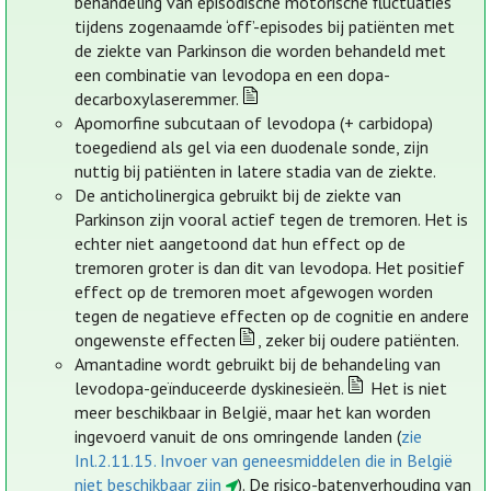
behandeling van episodische motorische fluctuaties
tijdens zogenaamde ‘off’-episodes bij patiënten met
de ziekte van Parkinson die worden behandeld met
een combinatie van levodopa en een dopa-
decarboxylaseremmer.
Apomorfine subcutaan of levodopa (+ carbidopa)
toegediend als gel via een duodenale sonde, zijn
nuttig bij patiënten in latere stadia van de ziekte.
De anticholinergica gebruikt bij de ziekte van
Parkinson zijn vooral actief tegen de tremoren. Het is
echter niet aangetoond dat hun effect op de
tremoren groter is dan dit van levodopa. Het positief
effect op de tremoren moet afgewogen worden
tegen de negatieve effecten op de cognitie en andere
ongewenste effecten
, zeker bij oudere patiënten.
Amantadine wordt gebruikt bij de behandeling van
levodopa-geïnduceerde dyskinesieën.
Het is niet
meer beschikbaar in België, maar het kan worden
ingevoerd vanuit de ons omringende landen (
zie
Inl.2.11.15. Invoer van geneesmiddelen die in België
niet beschikbaar zijn
). De risico-batenverhouding van