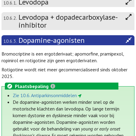
Levodopa
10.6.1.
Levodopa + dopadecarboxylase-
10.6.2.
inhibitor
Dopamine-agonisten
10.6.3.
Bromocriptine is een ergotderivaat; apomorfine, pramipexol,
ropinirol en rotigotine zijn geen ergotderivaten.
Rotigotine wordt niet meer gecommercialiseerd sinds oktober
2025.
Plaatsbepaling
Zie 10.6. Antiparkinsonmiddelen
De dopamine-agonisten werken minder snel op de
motorische klachten dan levodopa. Op lange termijn
komen dystonie en dyskinesie minder vaak voor bij
dopamine-agonisten. Dopamine-agonisten worden
gebruikt voor de behandeling van
young or early onset
Parkinson’s disease
. Er moet rekening worden gehouden