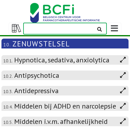
Weergeven
navigatieba
Weergeven/verbergen
inhoudstafel
ZENUWSTELSEL
10.
Hypnotica, sedativa, anxiolytica
10.1.
Antipsychotica
10.2.
Antidepressiva
10.3.
Middelen bij ADHD en narcolepsie
10.4.
Middelen i.v.m. afhankelijkheid
10.5.