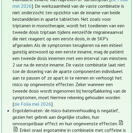
mei 2026
]. De werkzaamheid van de vaste combinatie is
niet onderzocht ten opzichte van de inname van beide
bestanddelen in aparte tabletten. Net zoals voor
triptanen in monotherapie, wordt het toedienen van een
tweede dosis triptaan tijdens eenzelfde migraineaanval
die niet reageert op een eerste dosis, in de SKP’s
afgeraden. Als de symptomen terugkeren na een initieel
gunstig antwoord op een eerste inname, mag de patiënt
een tweede dosis innemen met een interval van minstens
2 uur na de eerste inname. De vaste combinatie laat niet
toe de dosering van de aparte componenten individueel
aan te passen of ze apart in te nemen en verhoogt het
risico op ongewenste effecten. Zeker wanneer een
tweede dosis wordt ingenomen bij heropflakkering van de
symptomen, moet hiermee rekening gehouden worden
[
zie Folia mei 2026
].
Ergotderivaten: de risico-batenverhouding is negatief,
gezien het gebrek aan degelijke studies, hun
onvoorspelbaar effect en hun ongewenste effecten.
Enkel oraal ergotamine in combinatie met coffeïne is