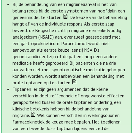
Bij de behandeling van een migraineaanval is het van
belang reeds bij de eerste symptomen van hoofdpijn een
geneesmiddel te starten.
De keuze van de behandeling
hangt af van de individuele respons. Als eerste stap
beveelt de Belgische richtlijn migraine een enkelvoudig
analgeticum (NSAID) aan, eventueel geassocieerd met
een gastroprokineticum. Paracetamol wordt niet
aanbevolen als eerste keuze, tenzij NSAID’s
gecontraïndiceerd zijn of de patiënt nog geen andere
medicatie heeft geprobeerd. Bij patiënten die na drie
aanvallen niet met symptomatische medicatie geholpen
konden worden, wordt aanbevolen een behandeling met
orale triptanen op te starten.
Triptanen: er zijn geen argumenten dat de kleine
verschillen in doeltreffendheid of ongewenste effecten
gerapporteerd tussen de orale triptanen onderling, een
klinische betekenis hebben bij de behandeling van
migraine.
Wel kunnen verschillen in werkingsduur en
farmacokinetiek de keuze mee bepalen. Het toedienen
van een tweede dosis triptaan tijdens eenzelfde