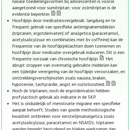
nasale toedieningsvormen bij adolescenten is vooral
aangetoond voor sumitriptan; voor zolmitriptan is de
evidentie beperkter.
Hoofdpijn door medicatieovergebruik: langdurig en te
frequent gebruik van specifieke antimigrainemiddelen
(triptanen, ergotderivaten) of analgetica (paracetamol,
acetylsalicylzuur en combinaties met bv coffeïne) kan de
frequentie van de hoofdpijnklachten doen toenemen en
hoofdpijn door medicatie-overgebruik induceren. Dit is een
frequente oorzaak van chronische hoofdpijn.
Het
abrupt stoppen van overmatig gebruikte middelen kan
een tijdelijke verergering van de hoofdpijn veroorzaken, en
onttrekkingsverschijnselen zoals nausea, braken,
hypotensie, tachycardie, angst en rusteloosheid.
Noch de triptanen, noch de ergotderivaten hebben
profylactisch gebruik als indicatie in de SKP.
Het is onduidelijk of menstruele migraine een specifieke
aanpak behoeft. Studies van goede methodologische
kwaliteit ontbreken voor eerstelijnsanalgetica zoals
acetylsalicylzuur, paracetamol en NSAID’s; triptanen
werden beperkt bestudeerd en bleken werkzamer dan