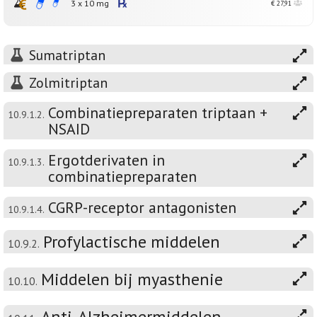
3 x
10
mg
€ 27,91
Sumatriptan
Zolmitriptan
Combinatiepreparaten triptaan +
10.9.1.2.
NSAID
Ergotderivaten in
10.9.1.3.
combinatiepreparaten
CGRP-receptor antagonisten
10.9.1.4.
Profylactische middelen
10.9.2.
Middelen bij myasthenie
10.10.
Anti-Alzheimermiddelen