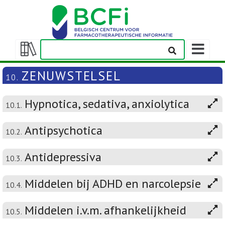
Weergeven
navigatieba
Weergeven/verbergen
inhoudstafel
ZENUWSTELSEL
10.
Hypnotica, sedativa, anxiolytica
10.1.
Antipsychotica
10.2.
Antidepressiva
10.3.
Middelen bij ADHD en narcolepsie
10.4.
Middelen i.v.m. afhankelijkheid
10.5.