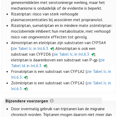
geneesmiddelen met serotoninerge werking, maar het
mechanisme is onduidelijk of de evidentie is beperkt.
Rizatriptan: risico van sterk verhoogde
plasmaconcentraties bij associëren met propranolol.
Rizatriptan, sumatriptan en in mindere mate zolmitriptan:
moclobemide inhibeert hun metabolisatie, met verhoogd
risico van ongewenste effecten tot gevolg.
Almotriptan en eletriptan zijn substraten van CYP3A4
(
zie Tabel Ic. in Inl.6.3.
). Almotriptan is ook een
substraat van CYP2D6 (
zie Tabel Ic. in Inl.6.3.
);
eletriptan is daarenboven een substraat van P-gp (
zie
Tabel Id. in Inl.6.3.
).
Frovatriptan is een substraat van CYP1A2 (
zie Tabel Ic. in
Inl.6.3.
).
Zolmitriptan is een substraat van CYP1A2 (
zie Tabel Ic. in
Inl.6.3.
).
Bijzondere voorzorgen
Door overmatig gebruik van triptanen kan de migraine
chronisch worden. Triptanen mogen daarom niet meer dan