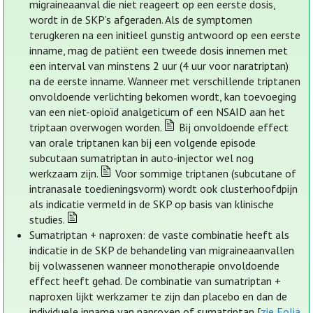
migraineaanval die niet reageert op een eerste dosis,
wordt in de SKP’s afgeraden. Als de symptomen
terugkeren na een initieel gunstig antwoord op een eerste
inname, mag de patiënt een tweede dosis innemen met
een interval van minstens 2 uur (4 uur voor naratriptan)
na de eerste inname. Wanneer met verschillende triptanen
onvoldoende verlichting bekomen wordt, kan toevoeging
van een niet-opioïd analgeticum of een NSAID aan het
triptaan overwogen worden.
Bij onvoldoende effect
van orale triptanen kan bij een volgende episode
subcutaan sumatriptan in auto-injector wel nog
werkzaam zijn.
Voor sommige triptanen (subcutane of
intranasale toedieningsvorm) wordt ook clusterhoofdpijn
als indicatie vermeld in de SKP op basis van klinische
studies.
Sumatriptan + naproxen: de vaste combinatie heeft als
indicatie in de SKP de behandeling van migraineaanvallen
bij volwassenen wanneer monotherapie onvoldoende
effect heeft gehad. De combinatie van sumatriptan +
naproxen lijkt werkzamer te zijn dan placebo en dan de
individuele inname van naproxen of sumatriptan [
zie Folia