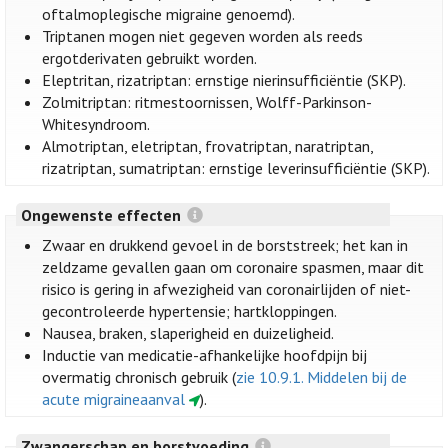
oftalmoplegische migraine genoemd).
Triptanen mogen niet gegeven worden als reeds
ergotderivaten gebruikt worden.
Eleptritan, rizatriptan: ernstige nierinsufficiëntie (SKP).
Zolmitriptan: ritmestoornissen, Wolff-Parkinson-
Whitesyndroom.
Almotriptan, eletriptan, frovatriptan, naratriptan,
rizatriptan, sumatriptan: ernstige leverinsufficiëntie (SKP).
Ongewenste effecten
Zwaar en drukkend gevoel in de borststreek; het kan in
zeldzame gevallen gaan om coronaire spasmen, maar dit
risico is gering in afwezigheid van coronairlijden of niet-
gecontroleerde hypertensie; hartkloppingen.
Nausea, braken, slaperigheid en duizeligheid.
Inductie van medicatie-afhankelijke hoofdpijn bij
overmatig chronisch gebruik (
zie 10.9.1. Middelen bij de
acute migraineaanval
).
Zwangerschap en borstvoeding