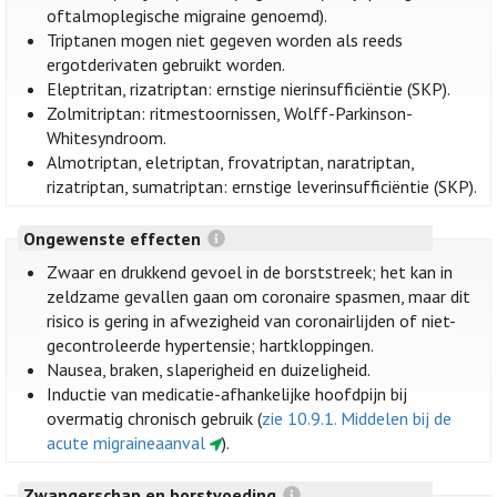
oftalmoplegische migraine genoemd).
Triptanen mogen niet gegeven worden als reeds
ergotderivaten gebruikt worden.
Eleptritan, rizatriptan: ernstige nierinsufficiëntie (SKP).
Zolmitriptan: ritmestoornissen, Wolff-Parkinson-
Whitesyndroom.
Almotriptan, eletriptan, frovatriptan, naratriptan,
rizatriptan, sumatriptan: ernstige leverinsufficiëntie (SKP).
Ongewenste effecten
Zwaar en drukkend gevoel in de borststreek; het kan in
zeldzame gevallen gaan om coronaire spasmen, maar dit
risico is gering in afwezigheid van coronairlijden of niet-
gecontroleerde hypertensie; hartkloppingen.
Nausea, braken, slaperigheid en duizeligheid.
Inductie van medicatie-afhankelijke hoofdpijn bij
overmatig chronisch gebruik (
zie 10.9.1. Middelen bij de
acute migraineaanval
).
Zwangerschap en borstvoeding