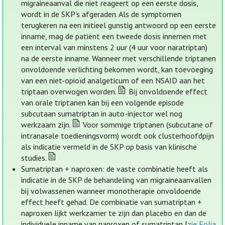
migraineaanval die niet reageert op een eerste dosis,
wordt in de SKP’s afgeraden. Als de symptomen
terugkeren na een initieel gunstig antwoord op een eerste
inname, mag de patiënt een tweede dosis innemen met
een interval van minstens 2 uur (4 uur voor naratriptan)
na de eerste inname. Wanneer met verschillende triptanen
onvoldoende verlichting bekomen wordt, kan toevoeging
van een niet-opioïd analgeticum of een NSAID aan het
triptaan overwogen worden.
Bij onvoldoende effect
van orale triptanen kan bij een volgende episode
subcutaan sumatriptan in auto-injector wel nog
werkzaam zijn.
Voor sommige triptanen (subcutane of
intranasale toedieningsvorm) wordt ook clusterhoofdpijn
als indicatie vermeld in de SKP op basis van klinische
studies.
Sumatriptan + naproxen: de vaste combinatie heeft als
indicatie in de SKP de behandeling van migraineaanvallen
bij volwassenen wanneer monotherapie onvoldoende
effect heeft gehad. De combinatie van sumatriptan +
naproxen lijkt werkzamer te zijn dan placebo en dan de
individuele inname van naproxen of sumatriptan [
zie Folia