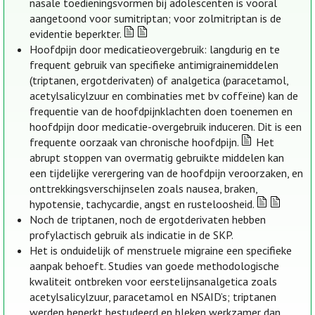
nasale toedieningsvormen bij adolescenten is vooral
aangetoond voor sumitriptan; voor zolmitriptan is de
evidentie beperkter.
Hoofdpijn door medicatieovergebruik: langdurig en te
frequent gebruik van specifieke antimigrainemiddelen
(triptanen, ergotderivaten) of analgetica (paracetamol,
acetylsalicylzuur en combinaties met bv coffeïne) kan de
frequentie van de hoofdpijnklachten doen toenemen en
hoofdpijn door medicatie-overgebruik induceren. Dit is een
frequente oorzaak van chronische hoofdpijn.
Het
abrupt stoppen van overmatig gebruikte middelen kan
een tijdelijke verergering van de hoofdpijn veroorzaken, en
onttrekkingsverschijnselen zoals nausea, braken,
hypotensie, tachycardie, angst en rusteloosheid.
Noch de triptanen, noch de ergotderivaten hebben
profylactisch gebruik als indicatie in de SKP.
Het is onduidelijk of menstruele migraine een specifieke
aanpak behoeft. Studies van goede methodologische
kwaliteit ontbreken voor eerstelijnsanalgetica zoals
acetylsalicylzuur, paracetamol en NSAID’s; triptanen
werden beperkt bestudeerd en bleken werkzamer dan