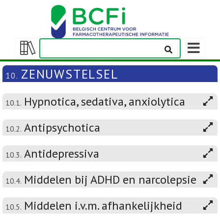
Weergeven
navigatieba
Weergeven/verbergen
inhoudstafel
ZENUWSTELSEL
10.
Hypnotica, sedativa, anxiolytica
10.1.
Antipsychotica
10.2.
Antidepressiva
10.3.
Middelen bij ADHD en narcolepsie
10.4.
Middelen i.v.m. afhankelijkheid
10.5.