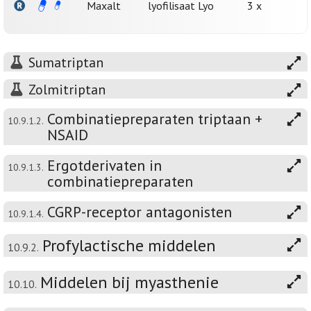
Maxalt
lyofilisaat Lyo
3 x
Sumatriptan
Zolmitriptan
Combinatiepreparaten triptaan +
10.9.1.2.
NSAID
Ergotderivaten in
10.9.1.3.
combinatiepreparaten
CGRP-receptor antagonisten
10.9.1.4.
Profylactische middelen
10.9.2.
Middelen bij myasthenie
10.10.