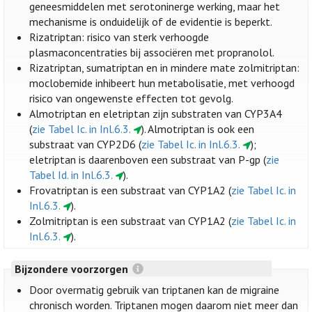
geneesmiddelen met serotoninerge werking, maar het
mechanisme is onduidelijk of de evidentie is beperkt.
Rizatriptan: risico van sterk verhoogde
plasmaconcentraties bij associëren met propranolol.
Rizatriptan, sumatriptan en in mindere mate zolmitriptan:
moclobemide inhibeert hun metabolisatie, met verhoogd
risico van ongewenste effecten tot gevolg.
Almotriptan en eletriptan zijn substraten van CYP3A4
(
zie Tabel Ic. in Inl.6.3.
). Almotriptan is ook een
substraat van CYP2D6 (
zie Tabel Ic. in Inl.6.3.
);
eletriptan is daarenboven een substraat van P-gp (
zie
Tabel Id. in Inl.6.3.
).
Frovatriptan is een substraat van CYP1A2 (
zie Tabel Ic. in
Inl.6.3.
).
Zolmitriptan is een substraat van CYP1A2 (
zie Tabel Ic. in
Inl.6.3.
).
Bijzondere voorzorgen
Door overmatig gebruik van triptanen kan de migraine
chronisch worden. Triptanen mogen daarom niet meer dan