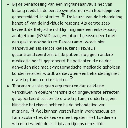
Bij de behandeling van een migraineaanval is het van
belang reeds bij de eerste symptomen van hoofdpijn een
geneesmiddel te starten.
De keuze van de behandeling
hangt af van de individuele respons. Als eerste stap
beveelt de Belgische richtlijn migraine een enkelvoudig
analgeticum (NSAID) aan, eventueel geassocieerd met
een gastroprokineticum. Paracetamol wordt niet
aanbevolen als eerste keuze, tenzij NSAID’s
gecontraïndiceerd zijn of de patiënt nog geen andere
medicatie heeft geprobeerd. Bij patiënten die na drie
aanvallen niet met symptomatische medicatie geholpen
konden worden, wordt aanbevolen een behandeling met
orale triptanen op te starten.
Triptanen: er zijn geen argumenten dat de kleine
verschillen in doeltreffendheid of ongewenste effecten
gerapporteerd tussen de orale triptanen onderling, een
klinische betekenis hebben bij de behandeling van
migraine.
Wel kunnen verschillen in werkingsduur en
farmacokinetiek de keuze mee bepalen. Het toedienen
van een tweede dosis triptaan tijdens eenzelfde