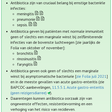
Antibiotica zijn van cruciaal belang bij ernstige bacteriële
infecties:
meningitis
pneumonie
sepsis.
Antibiotica geven bij patiënten met normale immuniteit
geen of slechts een marginale winst bij zelflimiterende
infecties van de bovenste luchtwegen [zie jaarlijks de
Folia van oktober of november]:
bronchitis
rinosinusitis
faryngitis
Antibiotica geven ook geen of slechts een marginale
winst bij asymptomatische bacteriurie [
zie Folia juli 2021
]
en in de meeste gevallen van acute gastro-enteritis (zie
BAPCOC-aanbevelingen,
11.5.5.1. Acute gastro-enteritis
(geen reizigersdiarree)
).
Daarentegen kunnen antibiotica oorzaak zijn van
ongewenste effecten, resistentievorming en een
verhoging van het risico van recidieven.