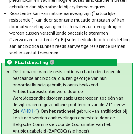
pneumokok, en zal men hogere doses amoxicilline moeten
gebruiken dan bijvoorbeeld bij erythema migrans.
Resistentie kan van nature aanwezig zijn (“natuurlijke
resistentie”), kan door spontane mutatie ontstaan of kan
door uitwisseling van genetisch materiaal overgedragen
worden tussen verschillende bacteriële stammen
(“verworven resistentie”). Bij selectiedruk door blootstelling
aan antibiotica kunnen reeds aanwezige resistente kiemen
snel in aantal toenemen.
Plaatsbepaling
De toename van de resistentie van bacteriën tegen de
bestaande antibiotica, o.a. ten gevolge van hun
onoordeelkundig gebruik, is onrustwekkend.
Antibioticaresistentie werd door de
Wereldgezondheidsorganisatie uitgeroepen tot één van
e
de vijf majeure gezondheidsproblemen van de 21
eeuw
(zie
WHO
). Om het rationeel gebruik van antibiotica bij
te sturen werden aanbevelingen opgesteld door de
Belgische Commissie voor de Coördinatie van het
Antibioticabeleid (BAPCOC) (zie hoger).