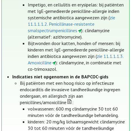
Impetigo, en cellulitis en erysipelas: bij patiënten
met IgE-gemedieerde penicilline-allergie indien
systemische antibiotica aangewezen zijn (
zie
11.1.1.1.2. Penicillinase-resistente
smalspectrumpenicillines
): clindamycine
(alternatief: azithromycine).
Bijtwonden door katten, honden of mensen: bij
kinderen met IgE-gemedieerde penicilline-allergie
indien antibiotica aangewezen zijn (
zie 11.1.1.1.3.
Amoxicilline
): clindamycine, in combinatie met
co-trimoxazol.
Indicaties niet opgenomen in de BAPCOC-gids
Bij patiënten met een hoog risico op infectieuze
endocarditis die invasieve tandheelkundige ingrepen
ondergaan, en allergisch zijn aan
penicillines/amoxicilline
:
volwassenen: 600 mg clindamycine 30 tot 60
minuten vóór de tandheelkundige behandeling.
kinderen: 20 mg/kg lichaamsgewicht clindamycine
30 tot 60 minuten vóór de tandheelkundige