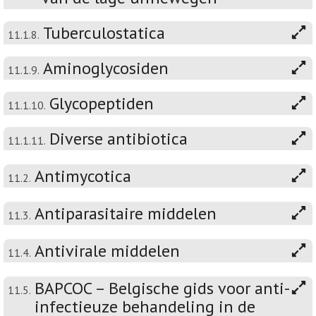
Tuberculostatica
11.1.8.
Aminoglycosiden
11.1.9.
Glycopeptiden
11.1.10.
Diverse antibiotica
11.1.11.
Antimycotica
11.2.
Antiparasitaire middelen
11.3.
Antivirale middelen
11.4.
BAPCOC – Belgische gids voor anti-
11.5.
infectieuze behandeling in de