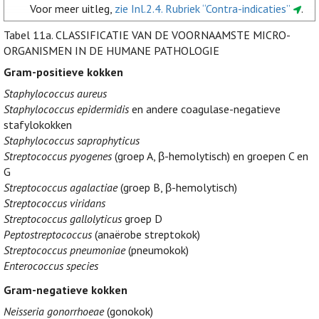
Voor meer uitleg,
zie Inl.2.4. Rubriek “Contra-indicaties”
.
Tabel 11a.
CLASSIFICATIE VAN DE VOORNAAMSTE MICRO-
ORGANISMEN IN DE HUMANE PATHOLOGIE
Gram-positieve kokken
Staphylococcus aureus
Staphylococcus epidermidis
en andere coagulase-negatieve
stafylokokken
Staphylococcus saprophyticus
Streptococcus pyogenes
(groep A, β-hemolytisch) en groepen C en
G
Streptococcus agalactiae
(groep B, β-hemolytisch)
Streptococcus viridans
Streptococcus gallolyticus
groep D
Peptostreptococcus
(anaërobe streptokok)
Streptococcus pneumoniae
(pneumokok)
Enterococcus species
Gram-negatieve kokken
Neisseria gonorrhoeae
(gonokok)