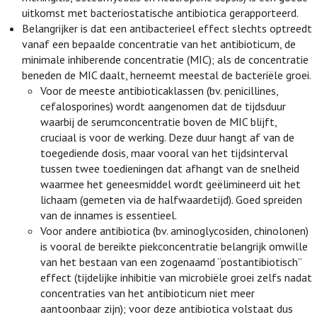
uitkomst met bacteriostatische antibiotica gerapporteerd.
Belangrijker is dat een antibacterieel effect slechts optreedt
vanaf een bepaalde concentratie van het antibioticum, de
minimale inhiberende concentratie (MIC); als de concentratie
beneden de MIC daalt, herneemt meestal de bacteriële groei.
Voor de meeste antibioticaklassen (bv. penicillines,
cefalosporines) wordt aangenomen dat de tijdsduur
waarbij de serumconcentratie boven de MIC blijft,
cruciaal is voor de werking. Deze duur hangt af van de
toegediende dosis, maar vooral van het tijdsinterval
tussen twee toedieningen dat afhangt van de snelheid
waarmee het geneesmiddel wordt geëlimineerd uit het
lichaam (gemeten via de halfwaardetijd). Goed spreiden
van de innames is essentieel.
Voor andere antibiotica (bv. aminoglycosiden, chinolonen)
is vooral de bereikte piekconcentratie belangrijk omwille
van het bestaan van een zogenaamd “postantibiotisch”
effect (tijdelijke inhibitie van microbiële groei zelfs nadat
concentraties van het antibioticum niet meer
aantoonbaar zijn); voor deze antibiotica volstaat dus