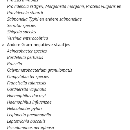
Providencia rettgeri
,
Morganella morganii
,
Proteus vulgaris
en
Providencia stuartii
Salmonella Typhi
en andere
salmonellae
Serratia species
Shigella species
Yersinia enterocolitica
Andere Gram-negatieve staafjes
Acinetobacter species
Bordetella pertussis
Brucella
Calymmatobacterium granulomatis
Campylobacter species
Francisella tularensis
Gardnerella vaginalis
Haemophilus ducreyi
Haemophilus influenzae
Helicobacter pylori
Legionella pneumophila
Leptotrichia buccalis
Pseudomonas aeruginosa