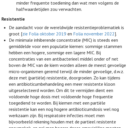
minder frequente toediening dan wat men volgens de
halfwaardetijden zou verwachten.
Resistentie
De aandacht voor de wereldwijde resistentieproblematiek is
groot [
zie Folia oktober 2019
en
Folia november 2022
].
De minimale inhiberende concentratie (MIC) is steeds een
gemiddelde voor een populatie kiemen: sommige stammen
hebben een hogere, sommige een lagere MIC. Bij
concentraties van een antibacterieel middel onder of net
boven de MIC van de kiem worden alleen de meest gevoelige
micro-organismen geremd terwijl de minder gevoelige, d.w.z.
deze met (partiële) resistentie, doorgroeien. Zo kan tijdens
een antibioticumbehandeling een meer resistente kloon
uitgeselecteerd worden. Om dit te vermijden dient een
voldoende hoge dosis met voldoende hoge frequentie
toegediend te worden. Bij kiemen met een partiële
resistentie kan een nog hogere antibioticumdosis wel nog
werkzaam zijn. Bij respiratoire infecties moet men
bijvoorbeeld rekening houden met de partieel resistente