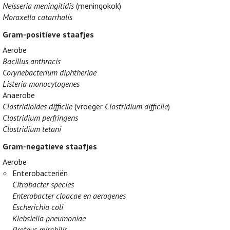
Neisseria meningitidis
(meningokok)
Moraxella catarrhalis
Gram-positieve staafjes
Aerobe
Bacillus anthracis
Corynebacterium diphtheriae
Listeria monocytogenes
Anaerobe
Clostridioides difficile
(vroeger
Clostridium difficile
)
Clostridium perfringens
Clostridium tetani
Gram-negatieve staafjes
Aerobe
Enterobacteriën
Citrobacter species
Enterobacter cloacae en aerogenes
Escherichia coli
Klebsiella pneumoniae
Proteus mirabilis