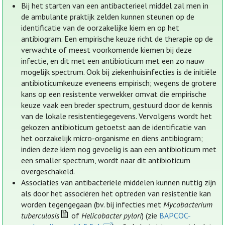
Bij het starten van een antibacterieel middel zal men in
de ambulante praktijk zelden kunnen steunen op de
identificatie van de oorzakelijke kiem en op het
antibiogram. Een empirische keuze richt de therapie op de
verwachte of meest voorkomende kiemen bij deze
infectie, en dit met een antibioticum met een zo nauw
mogelijk spectrum. Ook bij ziekenhuisinfecties is de initiële
antibioticumkeuze eveneens empirisch; wegens de grotere
kans op een resistente verwekker omvat die empirische
keuze vaak een breder spectrum, gestuurd door de kennis
van de lokale resistentiegegevens. Vervolgens wordt het
gekozen antibioticum getoetst aan de identificatie van
het oorzakelijk micro-organisme en diens antibiogram;
indien deze kiem nog gevoelig is aan een antibioticum met
een smaller spectrum, wordt naar dit antibioticum
overgeschakeld.
Associaties van antibacteriële middelen kunnen nuttig zijn
als door het associëren het optreden van resistentie kan
worden tegengegaan (bv. bij infecties met
Mycobacterium
tuberculosis
of
Helicobacter pylori
) (zie
BAPCOC-