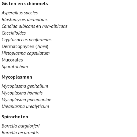
Gisten en schimmels
Aspergillus species
Blastomyces dermatidis
Candida albicans
en
non-albicans
Coccidioides
Cryptococcus neoformans
Dermatophyten (
Tinea
)
Histoplasma capsulatum
Mucorales
Sporotrichum
Mycoplasmen
Mycoplasma genitalium
Mycoplasma hominis
Mycoplasma pneumoniae
Ureaplasma urealyticum
Spirocheten
Borrelia burgdorferi
Borrelia recurrentis