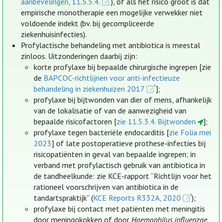
aanbevelingen, 11.5.5.4.
), of als het risico groot is dat
empirische monotherapie een mogelijke verwekker niet
voldoende indekt (bv. bij gecompliceerde
ziekenhuisinfecties).
Profylactische behandeling met antibiotica is meestal
zinloos. Uitzonderingen daarbij zijn:
korte profylaxe bij bepaalde chirurgische ingrepen [zie
de
BAPCOC-richtlijnen voor anti-infectieuze
behandeling in ziekenhuizen 2017
];
profylaxe bij bijtwonden van dier of mens, afhankelijk
van de lokalisatie of van de aanwezigheid van
bepaalde risicofactoren [
zie 11.5.3.4. Bijtwonden
];
profylaxe tegen bacteriële endocarditis [
zie Folia mei
2023
] of late postoperatieve prothese-infecties bij
risicopatiënten in geval van bepaalde ingrepen; in
verband met profylactisch gebruik van antibiotica in
de tandheelkunde: zie KCE-rapport “Richtlijn voor het
rationeel voorschrijven van antibiotica in de
tandartspraktijk” (
KCE Reports R332A, 2020
);
profylaxe bij contact met patiënten met meningitis
door meningokokken of door
Haemophilus influenzae
.