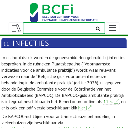
Weergeven
navigatieba
Weergeven/verbergen
inhoudstafel
INFECTIES
11.
In dit hoofdstuk worden de geneesmiddelen gebruikt bij infecties
besproken. In de rubrieken Plaatsbepaling (“Voornaamste
indicaties voor de ambulante praktijk”) wordt waar relevant
verwezen naar de “Belgische gids voor anti-infectieuze
behandeling in de ambulante praktijk” (editie 2026), uitgegeven
door de Belgische Commissie voor de Coördinatie van het
Antibioticabeleid (BAPCOC). De BAPCOC-gids ambulante praktijk
is integraal beschikbaar in het Repertorium online als
11.5.
, en
er is ook een pdf versie beschikbaar: klik
hier
.
De BAPCOC-richtlijnen voor anti-infectieuze behandeling in
ziekenhuizen zijn beschikbaar via