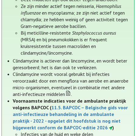
Ze zijn minder actief tegen neisseria,
Haemophilus
influenzae
en mycoplasma; ze zijn niet actief tegen
chlamydia; ze hebben weinig of geen activiteit tegen
Gram-negatieve aerobe bacillen.
Bij meticilline-resistente
Staphylococcus aureus
(MRSA) en bij pneumokokken is er frequent
kruisresistentie tussen macroliden en
clindamycine/lincomycine.
Clindamycine is actiever dan lincomycine, en wordt beter
geresorbeerd; het is dan ook te verkiezen.
Clindamycine wordt vooral gebruikt bij infecties
veroorzaakt door een mengflora van aerobe en anaerobe
micro-organismen, eventueel in combinatie met andere
anti-infectieuze middelen
.
Voornaamste indicaties voor de ambulante praktijk
volgens BAPCOC (
11.5. BAPCOC – Belgische gids voor
anti-infectieuze behandeling in de ambulante
praktijk - 2022 - opgelet dit hoofdstuk is nog niet
bijgewerkt conform de BAPCOC-editie 2026
)
Infecties van de huid en weke delen