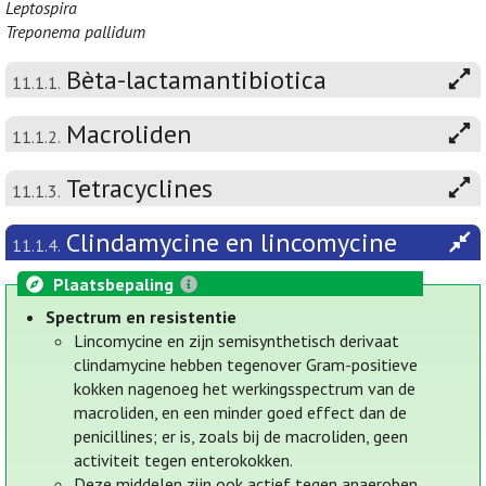
Leptospira
Treponema pallidum
Bèta-lactamantibiotica
11.1.1.
Macroliden
11.1.2.
Tetracyclines
11.1.3.
Clindamycine en lincomycine
11.1.4.
Plaatsbepaling
Spectrum en resistentie
Lincomycine en zijn semisynthetisch derivaat
clindamycine hebben tegenover Gram-positieve
kokken nagenoeg het werkingsspectrum van de
macroliden, en een minder goed effect dan de
penicillines; er is, zoals bij de macroliden, geen
activiteit tegen enterokokken.
Deze middelen zijn ook actief tegen anaeroben.