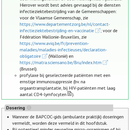
Hierover wordt best advies gevraagd bij de diensten
infectieziektebestrijding van de Gemeenschappen:
voor de Vlaamse Gemeenschap, zie
https://www.departementzorg.be/nl/contact-
infectieziektebestrijding-en-vaccinatie
; voor de
Fédération Wallonie-Bruxelles, zie
https://www.aviq.be/fr/prevention-
maladies/maladies-infectieuses/declaration-
obligatoire
(Wallonië) en
https://matra.sciensano.be/Bru/index.htm
(Brussel).
profylaxe bij geselecteerde patiënten met een
ernstige immunosuppressie (bv. na
orgaantransplantatie, bij HIV-patiënten met laag
aantal CD4-lymfocyten
).
Dosering
Wanneer de BAPCOC-gids (ambulante praktijk) doseringen
vermeldt, worden deze vermeld in dit hoofdstuk.
Bij potentieel minder gevoelige micro-organismen of bij