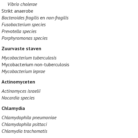
Vibrio cholerae
Strikt anaerobe
Bacteroides fragilis
en
non-fragilis
Fusobacterium species
Prevotella species
Porphyromonas species
Zuurvaste staven
Mycobacterium tuberculosis
Mycobacterium non-tuberculosis
Mycobacterium leprae
Actinomyceten
Actinomyces israelii
Nocardia species
Chlamydia
Chlamydophila pneumoniae
Chlamydophila psittaci
Chlamydia trachomatis