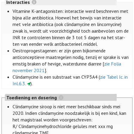
Interacties
Vitamine K-antagonisten: interactie werd beschreven met
bijna alle antibiotica. Hoewel het bewijs van interactie
met vele antibiotica (ook clindamycine en lincomycine)
zwak is, wordt uit voorzichtigheid toch aanbevolen om de
INR te controleren binnen de 3 tot 5 dagen na het star-
ten van eender welk antibacterieel middel.
Oestroprogestagenen: er zijn geen bijkomende
anticonceptieve maatregelen nodig, tenzij er sprake is van
ernstig braken of hevige, waterdunne diarree [
zie Folia
november 2021
].
Clindamycine is een substraat van CYP3A4 (
zie Tabel Ic. in
Inl.6.3.
).
Toediening en dosering
Clindamycine siroop is niet meer beschikbaar sinds mei
2020. Indien clindamycine noodzakelijk is bij een kind, kan
het magistraal worden voorgeschreven:
R/ Clindamycinehydrochloride gelules met xxx mg
clindamycine TMF