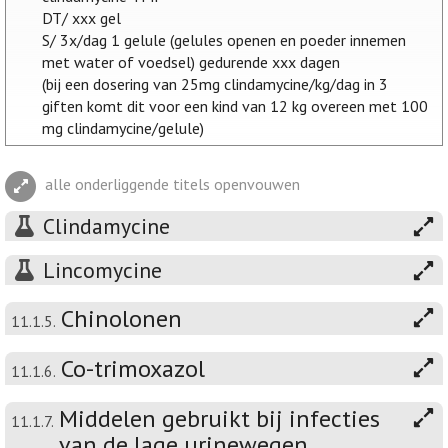
DT/ xxx gel
S/ 3x/dag 1 gelule (gelules openen en poeder innemen
met water of voedsel) gedurende xxx dagen
(bij een dosering van 25mg clindamycine/kg/dag in 3
giften komt dit voor een kind van 12 kg overeen met 100
mg clindamycine/gelule)
alle onderliggende titels openvouwen
Clindamycine
Lincomycine
Chinolonen
11.1.5.
Co-trimoxazol
11.1.6.
Middelen gebruikt bij infecties
11.1.7.
van de lage urinewegen