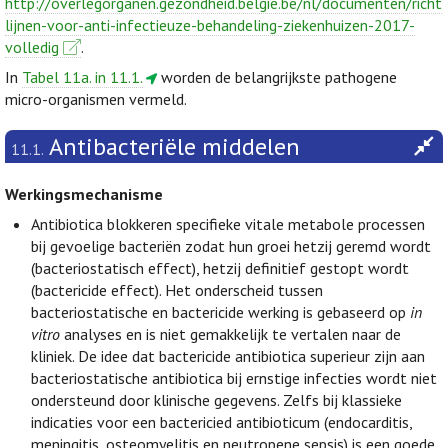
http://overlegorganen.gezondheid.belgie.be/nl/documenten/richt
lijnen-voor-anti-infectieuze-behandeling-ziekenhuizen-2017-
volledig
.
In
Tabel 11a. in 11.1.
worden de belangrijkste pathogene
micro-organismen vermeld.
Antibacteriële middelen
11.1.
Werkingsmechanisme
Antibiotica blokkeren specifieke vitale metabole processen
bij gevoelige bacteriën zodat hun groei hetzij geremd wordt
(bacteriostatisch effect), hetzij definitief gestopt wordt
(bactericide effect). Het onderscheid tussen
bacteriostatische en bactericide werking is gebaseerd op
in
vitro
analyses en is niet gemakkelijk te vertalen naar de
kliniek. De idee dat bactericide antibiotica superieur zijn aan
bacteriostatische antibiotica bij ernstige infecties wordt niet
ondersteund door klinische gegevens. Zelfs bij klassieke
indicaties voor een bactericied antibioticum (endocarditis,
meningitis, osteomyelitis en neutropene sepsis) is een goede