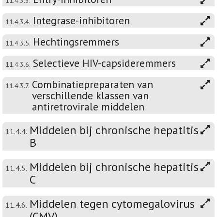
11.4.3.3.
Integrase-inhibitoren
11.4.3.4.
Hechtingsremmers
11.4.3.5.
Selectieve HIV-capsideremmers
11.4.3.6.
Combinatiepreparaten van
11.4.3.7.
verschillende klassen van
antiretrovirale middelen
Middelen bij chronische hepatitis
11.4.4.
B
Middelen bij chronische hepatitis
11.4.5.
C
Middelen tegen cytomegalovirus
11.4.6.
(CMV)