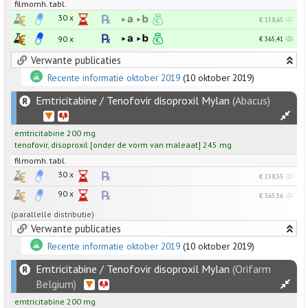
filmomh. tabl.
30 x
€ 158,65
90 x
€ 365,41
Verwante publicaties
Recente informatie oktober 2019
(10 oktober 2019)
Emtricitabine / Tenofovir disoproxil Mylan
(Abacus)
emtricitabine
200
mg
tenofovir
,
disoproxil
[
onder de vorm van maleaat
]
245
mg
filmomh. tabl.
30 x
€ 158,55
90 x
€ 365,56
(parallelle distributie)
Verwante publicaties
Recente informatie oktober 2019
(10 oktober 2019)
Emtricitabine / Tenofovir disoproxil Mylan
(Orifarm
Belgium)
emtricitabine
200
mg