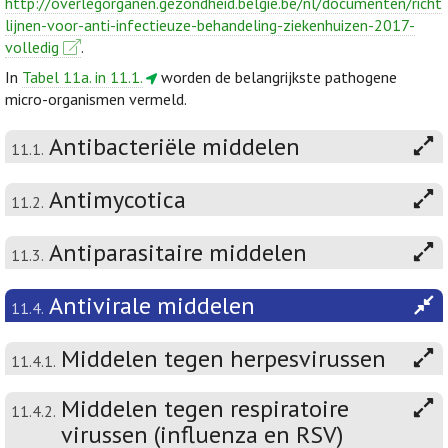
http://overlegorganen.gezondheid.belgie.be/nl/documenten/richt
lijnen-voor-anti-infectieuze-behandeling-ziekenhuizen-2017-
volledig
.
In
Tabel 11a. in 11.1.
worden de belangrijkste pathogene
micro-organismen vermeld.
Antibacteriële middelen
11.1.
Antimycotica
11.2.
Antiparasitaire middelen
11.3.
Antivirale middelen
11.4.
Middelen tegen herpesvirussen
11.4.1.
Middelen tegen respiratoire
11.4.2.
virussen (influenza en RSV)