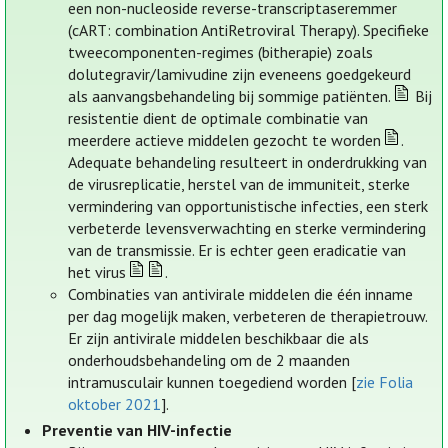
een non-nucleoside reverse-transcriptaseremmer
(cART: combination AntiRetroviral Therapy). Specifieke
tweecomponenten-regimes (bitherapie) zoals
dolutegravir/lamivudine zijn eveneens goedgekeurd
als aanvangsbehandeling bij sommige patiënten.
Bij
resistentie dient de optimale combinatie van
meerdere actieve middelen gezocht te worden
.
Adequate behandeling resulteert in onderdrukking van
de virusreplicatie, herstel van de immuniteit, sterke
vermindering van opportunistische infecties, een sterk
verbeterde levensverwachting en sterke vermindering
van de transmissie. Er is echter geen eradicatie van
het virus
.
Combinaties van antivirale middelen die één inname
per dag mogelijk maken, verbeteren de therapietrouw.
Er zijn antivirale middelen beschikbaar die als
onderhoudsbehandeling om de 2 maanden
intramusculair kunnen toegediend worden [
zie Folia
oktober 2021
].
Preventie van HIV-infectie