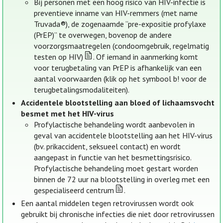
Bij personen met een hoog risico van HIV-infectie is
preventieve inname van HIV-remmers (met name
Truvada®), de zogenaamde “pre-expositie profylaxe
(PrEP)” te overwegen, bovenop de andere
voorzorgsmaatregelen (condoomgebruik, regelmatig
testen op HIV)
. Of iemand in aanmerking komt
voor terugbetaling van PrEP is afhankelijk van een
aantal voorwaarden (klik op het symbool b! voor de
terugbetalingsmodaliteiten).
Accidentele blootstelling aan bloed of lichaamsvocht
besmet met het HIV-virus
Profylactische behandeling wordt aanbevolen in
geval van accidentele blootstelling aan het HIV-virus
(bv. prikaccident, seksueel contact) en wordt
aangepast in functie van het besmettingsrisico.
Profylactische behandeling moet gestart worden
binnen de 72 uur na blootstelling in overleg met een
gespecialiseerd centrum
.
Een aantal middelen tegen retrovirussen wordt ook
gebruikt bij chronische infecties die niet door retrovirussen