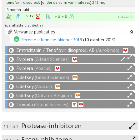
tenofovir
,
disoproxil
[
onder de vorm van maleaat
]
245
mg
filmomh. tabl.
90 x
€ 365,62
(parallelle distributie)
Verwante publicaties
Recente informatie oktober 2019
(10 oktober 2019)
Emtricitabin / Tenofovir disoproxil AB
(Aurobindo)
Eviplera
(Gilead Sciences)
Eviplera
(Abacus)
Odefsey
(Gilead Sciences)
Odefsey
(Abacus)
Odefsey
(Orifarm Belgium)
Truvada
(Gilead Sciences)
Protease-inhibitoren
11.4.3.2.
Entry-inhibitoren