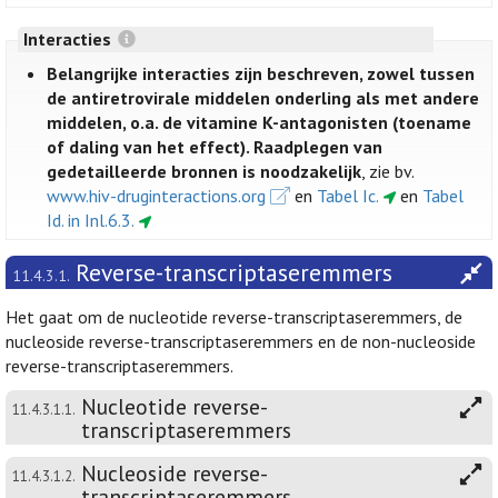
Interacties
Belangrijke interacties zijn beschreven, zowel tussen
de antiretrovirale middelen onderling als met andere
middelen, o.a. de vitamine K-antagonisten (toename
of daling van het effect). Raadplegen van
gedetailleerde bronnen is noodzakelijk
, zie bv.
www.hiv-druginteractions.org
en
Tabel Ic.
en
Tabel
Id. in Inl.6.3.
Reverse-transcriptaseremmers
11.4.3.1.
Het gaat om de nucleotide reverse-transcriptaseremmers, de
nucleoside reverse-transcriptaseremmers en de non-nucleoside
reverse-transcriptaseremmers.
Nucleotide reverse-
11.4.3.1.1.
transcriptaseremmers
Nucleoside reverse-
11.4.3.1.2.
transcriptaseremmers