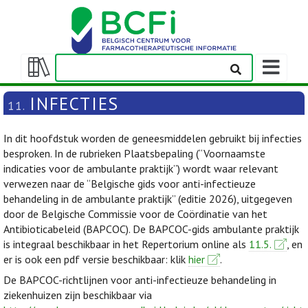
Weergeven
navigatieba
Weergeven/verbergen
inhoudstafel
INFECTIES
11.
In dit hoofdstuk worden de geneesmiddelen gebruikt bij infecties
besproken. In de rubrieken Plaatsbepaling (“Voornaamste
indicaties voor de ambulante praktijk”) wordt waar relevant
verwezen naar de “Belgische gids voor anti-infectieuze
behandeling in de ambulante praktijk” (editie 2026), uitgegeven
door de Belgische Commissie voor de Coördinatie van het
Antibioticabeleid (BAPCOC). De BAPCOC-gids ambulante praktijk
is integraal beschikbaar in het Repertorium online als
11.5.
, en
er is ook een pdf versie beschikbaar: klik
hier
.
De BAPCOC-richtlijnen voor anti-infectieuze behandeling in
ziekenhuizen zijn beschikbaar via