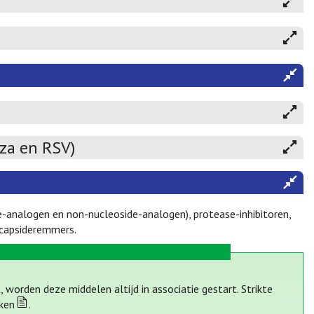
nza en RSV)
-analogen en non-nucleoside-analogen), protease-inhibitoren,
V-capsideremmers.
 worden deze middelen altijd in associatie gestart. Strikte
rken
.