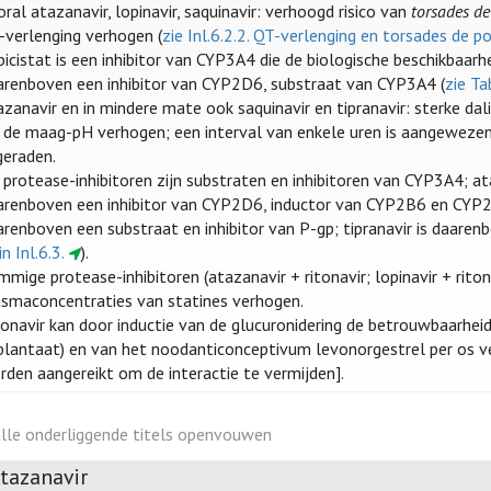
ral atazanavir, lopinavir, saquinavir: verhoogd risico van
torsades de
-verlenging verhogen (
zie Inl.6.2.2. QT-verlenging en torsades de p
icistat is een inhibitor van CYP3A4 die de biologische beschikbaarhe
arenboven een inhibitor van CYP2D6, substraat van CYP3A4 (
zie Tab
azanavir en in mindere mate ook saquinavir en tipranavir: sterke d
e de maag-pH verhogen; een interval van enkele uren is aangewezen
geraden.
 protease-inhibitoren zijn substraten en inhibitoren van CYP3A4; at
arenboven een inhibitor van CYP2D6, inductor van CYP2B6 en CYP2C9,
arenboven een substraat en inhibitor van P-gp; tipranavir is daaren
 in Inl.6.3.
).
mige protease-inhibitoren (atazanavir + ritonavir; lopinavir + riton
asmaconcentraties van statines verhogen.
tonavir kan door inductie van de glucuronidering de betrouwbaarhei
plantaat) en van het noodanticonceptivum levonorgestrel per os v
rden aangereikt om de interactie te vermijden].
alle onderliggende titels openvouwen
tazanavir