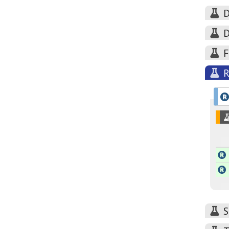
D
D
F
R
S