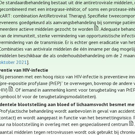
De standaardbehandeling bestaat uit drie antiretrovirale middelen
gecombineerd met een integrase-inhiitor, of soms een protease-inh
(cART: combination AntiRetroviral Therapy). Specifieke tweecompone
eveneens goedgekeurd als aanvangsbehandeling bij sommige patiën
meerdere actieve middelen gezocht te worden
. Adequate behande
van de immuniteit, sterke vermindering van opportunistische infect
vermindering van de transmissie. Er is echter geen eradicatie van het
Combinaties van antivirale middelen die één inname per dag mogelijk
middelen beschikbaar die als onderhoudsbehandeling om de 2 maan
oktober 2021
].
entie van HIV-infectie
Bij personen met een hoog risico van HIV-infectie is preventiev
“pre-expositie profylaxe (PrEP)” te overwegen, bovenop de ander
HIV)
. Of iemand in aanmerking komt voor terugbetaling van PrEP 
symbool b! voor de terugbetalingsmodaliteiten).
identele blootstelling aan bloed of lichaamsvocht besmet met
Profylactische behandeling wordt aanbevolen in geval van accidentel
contact) en wordt aangepast in functie van het besmettingsrisico.
uur na blootstelling in overleg met een gespecialiseerd centrum
.
aantal middelen tegen retrovirussen wordt ook gebruikt bij chronis