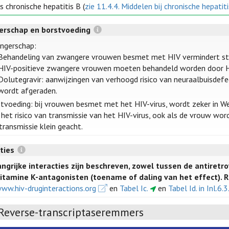
s chronische hepatitis B (
zie 11.4.4. Middelen bij chronische hepatit
rschap en borstvoeding
ngerschap:
Behandeling van zwangere vrouwen besmet met HIV vermindert sterk
HIV-positieve zwangere vrouwen moeten behandeld worden door HIV-
Dolutegravir: aanwijzingen van verhoogd risico van neuraalbuisdefe
wordt afgeraden.
tvoeding: bij vrouwen besmet met het HIV-virus, wordt zeker in We
het risico van transmissie van het HIV-virus, ook als de vrouw word
transmissie klein geacht.
cties
ngrijke interacties zijn beschreven, zowel tussen de antiretr
vitamine K-antagonisten (toename of daling van het effect). 
ww.hiv-druginteractions.org
en
Tabel Ic.
en
Tabel Id. in Inl.6.3
Reverse-transcriptaseremmers