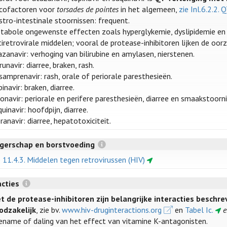
sicofactoren voor
torsades de pointes
in het algemeen,
zie Inl.6.2.2.
stro-intestinale stoornissen: frequent.
tabole ongewenste effecten zoals hyperglykemie, dyslipidemie en 
iretrovirale middelen; vooral de protease-inhibitoren lijken de oorz
azanavir: verhoging van bilirubine en amylasen, nierstenen.
unavir: diarree, braken, rash.
samprenavir: rash, orale of periorale paresthesieën.
inavir: braken, diarree.
onavir: periorale en perifere paresthesieën, diarree en smaakstoorn
uinavir: hoofdpijn, diarree.
ranavir: diarree, hepatotoxiciteit.
gerschap en borstvoeding
e 11.4.3. Middelen tegen retrovirussen (HIV)
acties
t de protease-inhibitoren zijn belangrijke interacties beschr
odzakelijk
, zie bv.
www.hiv-druginteractions.org
en
Tabel Ic.
e
ename of daling van het effect van vitamine K-antagonisten.