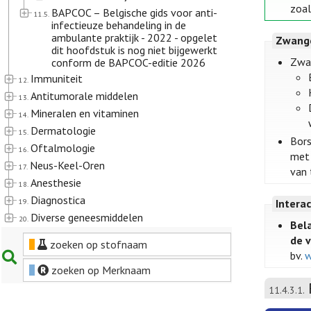
zoal
BAPCOC – Belgische gids voor anti-
11.5.
infectieuze behandeling in de
ambulante praktijk - 2022 - opgelet
Zwange
dit hoofdstuk is nog niet bijgewerkt
Zwa
conform de BAPCOC-editie 2026
Immuniteit
12.
Antitumorale middelen
13.
Mineralen en vitaminen
14.
Dermatologie
15.
Bors
Oftalmologie
16.
met 
Neus-Keel-Oren
17.
van 
Anesthesie
18.
Diagnostica
19.
Intera
Diverse geneesmiddelen
20.
Bela
de 
zoeken op stofnaam
bv.
w
zoeken op Merknaam
11.4.3.1.