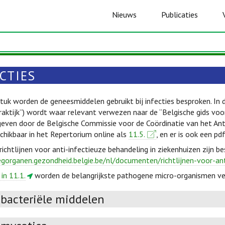
Nieuws
Publicaties
CTIES
stuk worden de geneesmiddelen gebruikt bij infecties besproken. In 
aktijk”) wordt waar relevant verwezen naar de “Belgische gids voor 
geven door de Belgische Commissie voor de Coördinatie van het Ant
schikbaar in het Repertorium online als
11.5.
, en er is ook een pd
chtlijnen voor anti-infectieuze behandeling in ziekenhuizen zijn be
egorganen.gezondheid.belgie.be/nl/documenten/richtlijnen-voor-an
 in 11.1.
worden de belangrijkste pathogene micro-organismen v
ibacteriële middelen