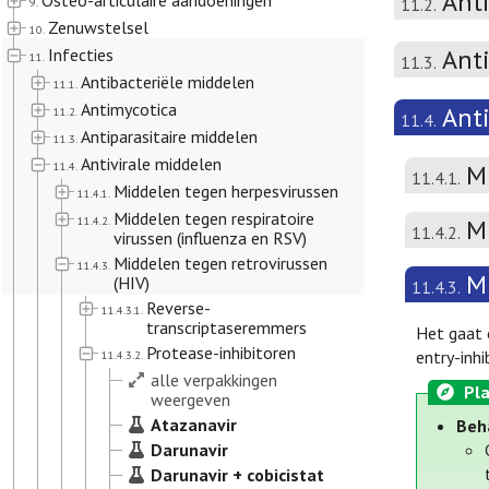
Ant
Osteo-articulaire aandoeningen
11.2.
9.
Zenuwstelsel
10.
Anti
Infecties
11.
11.3.
Antibacteriële middelen
11.1.
Antimycotica
Ant
11.2.
11.4.
Antiparasitaire middelen
11.3.
Antivirale middelen
11.4.
M
11.4.1.
Middelen tegen herpesvirussen
11.4.1.
Middelen tegen respiratoire
11.4.2.
Mi
11.4.2.
virussen (influenza en RSV)
Middelen tegen retrovirussen
11.4.3.
M
(HIV)
11.4.3.
Reverse-
11.4.3.1.
transcriptaseremmers
Het gaat 
Protease-inhibitoren
entry-inh
11.4.3.2.
alle verpakkingen
Pla
weergeven
Atazanavir
Beh
Darunavir
Darunavir + cobicistat