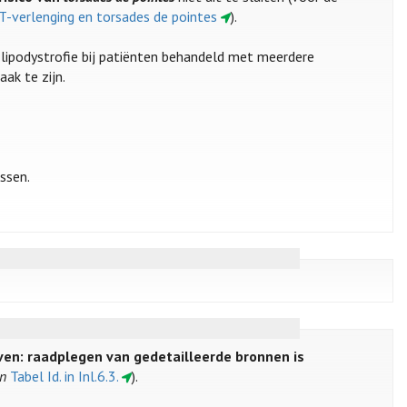
 QT-verlenging en torsades de pointes
).
lipodystrofie bij patiënten behandeld met meerdere
aak te zijn.
issen.
even: raadplegen van gedetailleerde bronnen is
n
Tabel Id. in Inl.6.3.
).