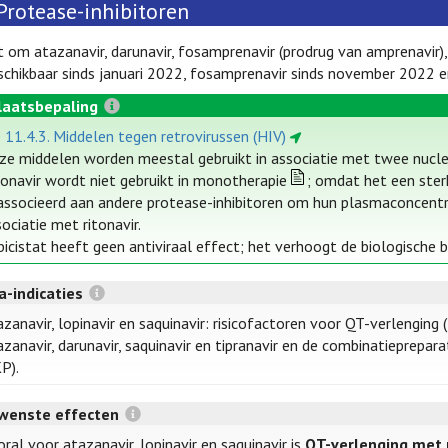
Protease-inhibitoren
 om atazanavir, darunavir, fosamprenavir (prodrug van amprenavir), lop
chikbaar sinds januari 2022, fosamprenavir sinds november 2022 en 
laatsbepaling
e 11.4.3. Middelen tegen retrovirussen (HIV)
ze middelen worden meestal gebruikt in associatie met twee nucl
tonavir wordt niet gebruikt in monotherapie
; omdat het een ster
associeerd aan andere protease-inhibitoren om hun plasmaconcentrat
ociatie met ritonavir.
icistat heeft geen antiviraal effect; het verhoogt de biologische b
a-indicaties
zanavir, lopinavir en saquinavir: risicofactoren voor QT-verlenging (
zanavir, darunavir, saquinavir en tipranavir en de combinatieprepara
P).
wenste effecten
ral voor atazanavir, lopinavir en saquinavir is
QT-verlenging met 