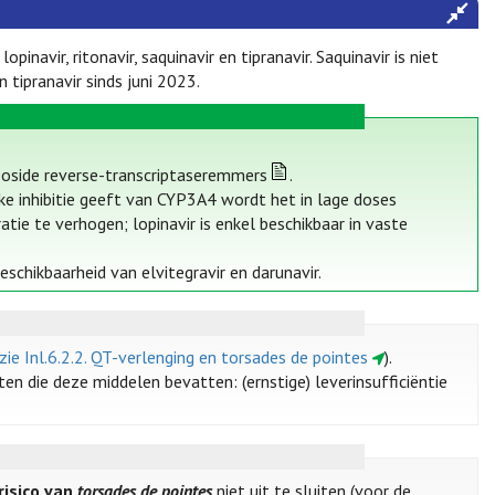
inavir, ritonavir, saquinavir en tipranavir. Saquinavir is niet
tipranavir sinds juni 2023.
eoside reverse-transcriptaseremmers
.
ke inhibitie geeft van CYP3A4 wordt het in lage doses
ie te verhogen; lopinavir is enkel beschikbaar in vaste
eschikbaarheid van elvitegravir en darunavir.
zie Inl.6.2.2. QT-verlenging en torsades de pointes
).
ten die deze middelen bevatten: (ernstige) leverinsufficiëntie
risico van
torsades de pointes
niet uit te sluiten (voor de