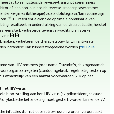
, meestal twee nucleoside reverse-transcriptaseremmers
ibitor of een non-nucleoside reverse-transcriptaseremmer
nten-regimes (bitherapie) zoals dolutegravir/lamivudine zijn
ten.
Bij resistentie dient de optimale combinatie van
ling resulteert in onderdrukking van de virusreplicatie, herstel
ies, een sterk verbeterde levensverwachting en sterke
 virus
.
 maken, verbeteren de therapietrouw. Er zijn antivirale
den intramusculair kunnen toegediend worden [
zie Folia
e inname van HIV-remmers (met name Truvada®), de zogenaamde
e voorzorgsmaatregelen (condoomgebruik, regelmatig testen op
is afhankelijk van een aantal voorwaarden (klik op het
 het HIV-virus
e blootstelling aan het HIV-virus (bv. prikaccident, seksueel
 Profylactische behandeling moet gestart worden binnen de 72
che infecties die niet door retrovirussen worden veroorzaakt,