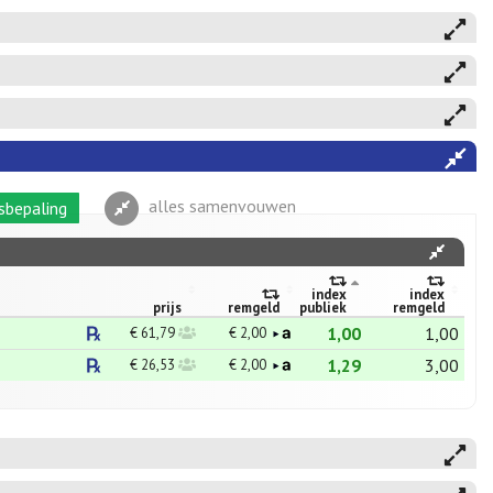
alles samenvouwen
sbepaling
index
index
prijs
remgeld
publiek
remgeld
1,00
1,00
€ 61,79
€ 2,00
1,29
3,00
€ 26,53
€ 2,00