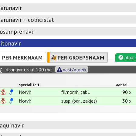
arunavir
arunavir + cobicistat
osamprenavir
itonavir
PER MERKNAAM
PER GROEPSNAAM
plaat
ritonavir oraal 100 mg
vast/vloeib.
specialiteit
aantal
Norvir
filmomh. tabl.
90 x
Norvir
susp. (pdr., zakjes)
30 x
aquinavir