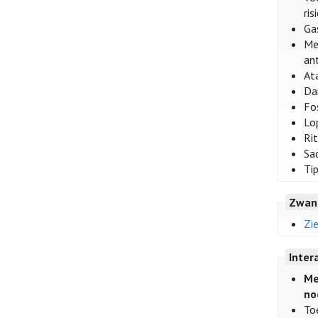
ri
Ga
Me
ant
At
Dar
Fo
Lop
Rit
Saq
Tip
Zwan
Zi
Inter
Me
no
To