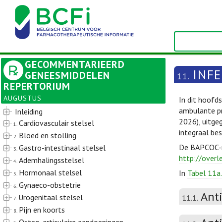
GECOMMENTARIEERD
INFE
GENEESMIDDELEN
11.
REPERTORIUM
AUGUSTUS
In dit hoofd
ambulante pr
Inleiding
2026), uitge
Cardiovasculair stelsel
1.
integraal be
Bloed en stolling
2.
De BAPCOC-ri
Gastro-intestinaal stelsel
3.
http://overl
Ademhalingsstelsel
4.
Hormonaal stelsel
In
Tabel 11a.
5.
Gynaeco-obstetrie
6.
Ant
Urogenitaal stelsel
11.1.
7.
Pijn en koorts
8.