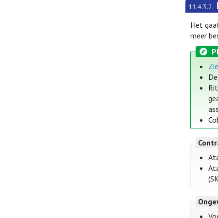
11.4.3.2.
Het gaat
meer bes
P
Zi
De
Ri
ge
ass
Cob
Contr
Ata
Ata
(SK
Onge
Voo