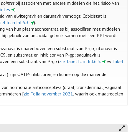
 pointes
bij associëren met andere middelen die het risico van
ointes
).
id van elvitegravir en darunavir verhoogt. Cobicistat is
el Ic. in Inl.6.3.
).
aling van hun plasmaconcentraties bij associëren met middelen
 bij gebruik van antacida; gebruik samen met een PPI wordt
azanavir is daarenboven een substraat van P-gp; ritonavir is
 en substraat en inhibitor van P-gp; saquinavir is
boven een substraat van P-gp (
zie Tabel Ic. in Inl.6.3.
en
Tabel
avir) zijn OATP-inhibitoren, en kunnen op die manier de
d van hormonale anticonceptiva (oraal, transdermaal, vaginaal,
erminderen [
zie Folia november 2021
, waarin ook maatregelen