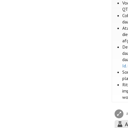
Voo
QT
Cob
da
At
di
af
De
da
da
Id.
Som
pl
Ri
im
wo
A