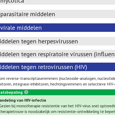
imycotica
parasitaire middelen
ivirale middelen
iddelen tegen herpesvirussen
ddelen tegen respiratoire virussen (influe
iddelen tegen retrovirussen (HIV)
om reverse-transcriptaseremmers (nucleoside-analogen, nucleotide
ibitoren, integrase-inhibitoren, hechtingsremmers en selectieve HI
atsbepaling
andeling van HIV-infectie
Gezien bij monotherapie resistentie van het HIV-virus snel optreedt,
therapietrouw is noodzakelijk om resistentie-ontwikkeling te bepe