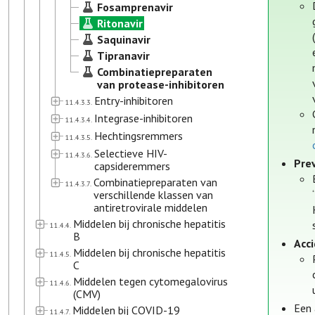
Fosamprenavir
Ritonavir
Saquinavir
Tipranavir
Combinatiepreparaten
van protease-inhibitoren
Entry-inhibitoren
11.4.3.3.
Integrase-inhibitoren
11.4.3.4.
Hechtingsremmers
11.4.3.5.
Selectieve HIV-
11.4.3.6.
Prev
capsideremmers
Combinatiepreparaten van
11.4.3.7.
verschillende klassen van
antiretrovirale middelen
Middelen bij chronische hepatitis
11.4.4.
B
Acc
Middelen bij chronische hepatitis
11.4.5.
C
Middelen tegen cytomegalovirus
11.4.6.
(CMV)
Een 
Middelen bij COVID-19
11.4.7.