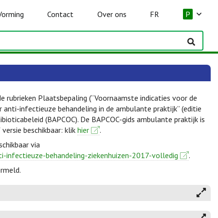
Vorming
Contact
Over ons
FR
P
de rubrieken Plaatsbepaling (“Voornaamste indicaties voor de
anti-infectieuze behandeling in de ambulante praktijk” (editie
ibioticabeleid (BAPCOC). De BAPCOC-gids ambulante praktijk is
f versie beschikbaar: klik
hier
.
schikbaar via
ti-infectieuze-behandeling-ziekenhuizen-2017-volledig
.
ermeld.