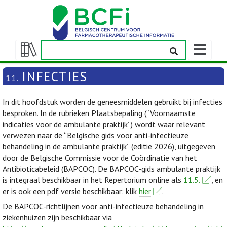
Weergeven
navigatieba
Weergeven/verbergen
inhoudstafel
INFECTIES
11.
In dit hoofdstuk worden de geneesmiddelen gebruikt bij infecties
besproken. In de rubrieken Plaatsbepaling (“Voornaamste
indicaties voor de ambulante praktijk”) wordt waar relevant
verwezen naar de “Belgische gids voor anti-infectieuze
behandeling in de ambulante praktijk” (editie 2026), uitgegeven
door de Belgische Commissie voor de Coördinatie van het
Antibioticabeleid (BAPCOC). De BAPCOC-gids ambulante praktijk
is integraal beschikbaar in het Repertorium online als
11.5.
, en
er is ook een pdf versie beschikbaar: klik
hier
.
De BAPCOC-richtlijnen voor anti-infectieuze behandeling in
ziekenhuizen zijn beschikbaar via