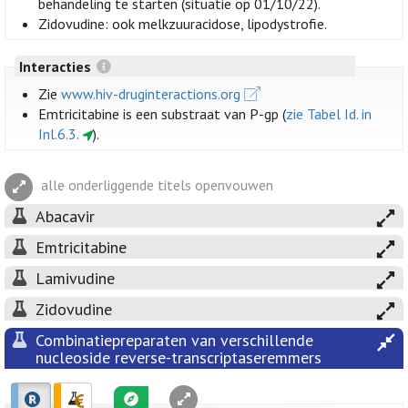
behandeling te starten (situatie op 01/10/22).
Zidovudine: ook melkzuuracidose, lipodystrofie.
Interacties
Zie
www.hiv-druginteractions.org
Emtricitabine is een substraat van P-gp (
zie Tabel Id. in
Inl.6.3.
).
alle onderliggende titels openvouwen
Abacavir
Emtricitabine
Lamivudine
Zidovudine
Combinatiepreparaten van verschillende
nucleoside reverse-transcriptaseremmers