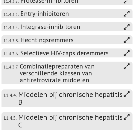
Protease-inhibitoren
11.4.3.2.
Entry-inhibitoren
11.4.3.3.
Integrase-inhibitoren
11.4.3.4.
Hechtingsremmers
11.4.3.5.
Selectieve HIV-capsideremmers
11.4.3.6.
Combinatiepreparaten van
11.4.3.7.
verschillende klassen van
antiretrovirale middelen
Middelen bij chronische hepatitis
11.4.4.
B
Middelen bij chronische hepatitis
11.4.5.
C