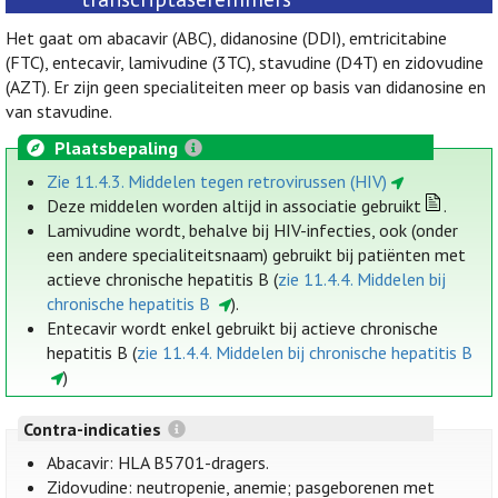
Het gaat om abacavir (ABC), didanosine (DDI), emtricitabine
(FTC), entecavir, lamivudine (3TC), stavudine (D4T) en zidovudine
(AZT). Er zijn geen specialiteiten meer op basis van didanosine en
van stavudine.
Plaatsbepaling
Zie 11.4.3. Middelen tegen retrovirussen (HIV)
Deze middelen worden altijd in associatie gebruikt
.
Lamivudine wordt, behalve bij HIV-infecties, ook (onder
een andere specialiteitsnaam) gebruikt bij patiënten met
actieve chronische hepatitis B (
zie 11.4.4. Middelen bij
chronische hepatitis B
).
Entecavir wordt enkel gebruikt bij actieve chronische
hepatitis B (
zie 11.4.4. Middelen bij chronische hepatitis B
)
Contra-indicaties
Abacavir: HLA B5701-dragers.
Zidovudine: neutropenie, anemie; pasgeborenen met