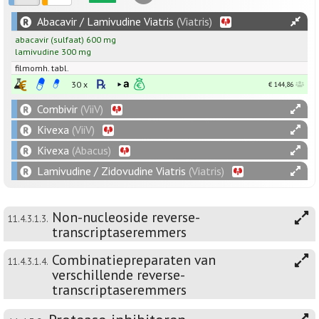
Abacavir / Lamivudine Viatris
(Viatris)
abacavir
(sulfaat)
600
mg
lamivudine
300
mg
filmomh. tabl.
30 x
€ 144,86
Combivir
(ViiV)
Kivexa
(ViiV)
Kivexa
(Abacus)
Lamivudine / Zidovudine Viatris
(Viatris)
Non-nucleoside reverse-
11.4.3.1.3.
transcriptaseremmers
Combinatiepreparaten van
11.4.3.1.4.
verschillende reverse-
transcriptaseremmers