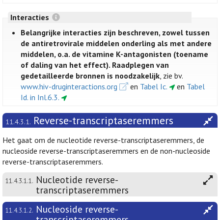
Interacties
Belangrijke interacties zijn beschreven, zowel tussen
de antiretrovirale middelen onderling als met andere
middelen, o.a. de vitamine K-antagonisten (toename
of daling van het effect). Raadplegen van
gedetailleerde bronnen is noodzakelijk
, zie bv.
www.hiv-druginteractions.org
en
Tabel Ic.
en
Tabel
Id. in Inl.6.3.
Reverse-transcriptaseremmers
11.4.3.1.
Het gaat om de nucleotide reverse-transcriptaseremmers, de
nucleoside reverse-transcriptaseremmers en de non-nucleoside
reverse-transcriptaseremmers.
Nucleotide reverse-
11.4.3.1.1.
transcriptaseremmers
Nucleoside reverse-
11.4.3.1.2.
transcriptaseremmers