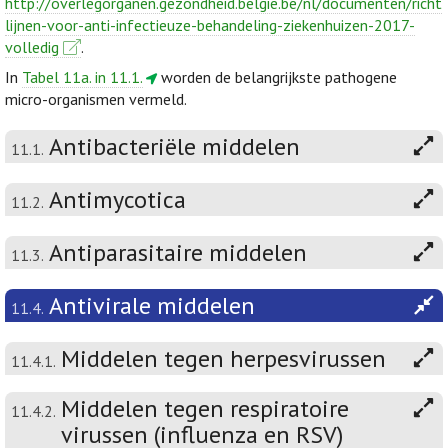
http://overlegorganen.gezondheid.belgie.be/nl/documenten/richt
lijnen-voor-anti-infectieuze-behandeling-ziekenhuizen-2017-
volledig
.
In
Tabel 11a. in 11.1.
worden de belangrijkste pathogene
micro-organismen vermeld.
Antibacteriële middelen
11.1.
Antimycotica
11.2.
Antiparasitaire middelen
11.3.
Antivirale middelen
11.4.
Middelen tegen herpesvirussen
11.4.1.
Middelen tegen respiratoire
11.4.2.
virussen (influenza en RSV)