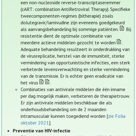
een non-nucleoside reverse-transcriptaseremmer
(cART: combination AntiRetroviral Therapy). Specifieke
tweecomponenten-regimes (bitherapie) zoals
dolutegravir/lamivudine zijn eveneens goedgekeurd
als aanvangsbehandeling bij sommige patiënten.
Bij
resistentie dient de optimale combinatie van
meerdere actieve middelen gezocht te worden
.
Adequate behandeling resulteert in onderdrukking van
de virusreplicatie, herstel van de immuniteit, sterke
vermindering van opportunistische infecties, een sterk
verbeterde levensverwachting en sterke vermindering
van de transmissie. Er is echter geen eradicatie van
het virus
.
Combinaties van antivirale middelen die één inname
per dag mogelijk maken, verbeteren de therapietrouw.
Er zijn antivirale middelen beschikbaar die als
onderhoudsbehandeling om de 2 maanden
intramusculair kunnen toegediend worden [
zie Folia
oktober 2021
].
Preventie van HIV-infectie