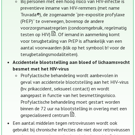
Bij personen met een hoog risico van HIV-infectie is
preventieve inname van HIV-remmers (met name
Truvada®), de zogenaamde “pre-expositie profylaxe
(PrEP)” te overwegen, bovenop de andere
voorzorgsmaatregelen (condoomgebruik, regelmatig
testen op HIV)
. Of iemand in aanmerking komt
voor terugbetaling van PrEP is afhankelijk van een
aantal voorwaarden (klik op het symbool b! voor de
terugbetalingsmodaliteiten).
Accidentele blootstelling aan bloed of lichaamsvocht
besmet met het HIV-virus
Profylactische behandeling wordt aanbevolen in
geval van accidentele blootstelling aan het HIV-virus
(bv. prikaccident, seksueel contact) en wordt
aangepast in functie van het besmettingsrisico.
Profylactische behandeling moet gestart worden
binnen de 72 uur na blootstelling in overleg met een
gespecialiseerd centrum
.
Een aantal middelen tegen retrovirussen wordt ook
gebruikt bij chronische infecties die niet door retrovirussen