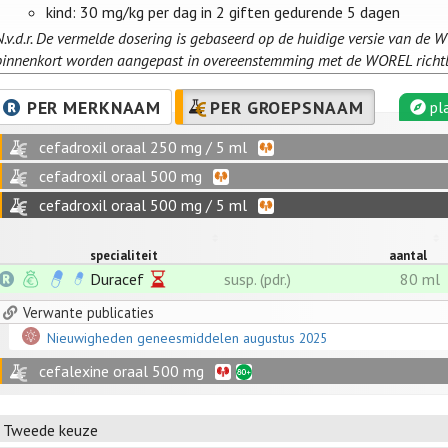
kind: 30 mg/kg per dag in 2 giften gedurende 5 dagen
N.v.d.r. De vermelde dosering is gebaseerd op de huidige versie van de W
binnenkort worden aangepast in overeenstemming met de WOREL richtl
PER MERKNAAM
PER GROEPSNAAM
pla
cefadroxil oraal 250 mg / 5 ml
cefadroxil oraal 500 mg
cefadroxil oraal 500 mg / 5 ml
specialiteit
aantal
Duracef
susp. (pdr.)
80 ml
Verwante publicaties
Nieuwigheden geneesmiddelen augustus 2025
cefalexine oraal 500 mg
Tweede keuze