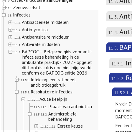
Ant
Osteo-articulaire aandoeningen
11.2.
9.
Zenuwstelsel
10.
Anti
Infecties
11.
11.3.
Antibacteriële middelen
11.1.
Antimycotica
Ant
11.2.
11.4.
Antiparasitaire middelen
11.3.
Antivirale middelen
11.4.
BAPC
11.5.
BAPCOC – Belgische gids voor anti-
11.5.
infectieuze behandeling in de
In
ambulante praktijk - 2022 - opgelet
11.5.1.
dit hoofdstuk is nog niet bijgewerkt
conform de BAPCOC-editie 2026
Re
11.5.2.
Inleiding: een rationeel
11.5.1.
antibioticagebruik
Respiratoire infecties
11.5.2.
11.5.2.1.
Acute keelpijn
11.5.2.1.
N.v.d.r.
Plaats van antibiotica
11.5.2.1.1.
momentee
Antimicrobiële
11.5.2.1.2.
BAPCOC-
behandeling
Een keel
Eerste keuze
11.5.2.1.2.1.