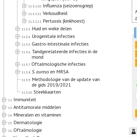
Influenza (seizoensgriep)
11.5.2.10.
Verkoudheid
11.5.2.11.
Pertussis (kinkhoest)
11.5.2.12.
Huid en weke delen
11.5.3.
Urogenitale infecties
11.5.4.
Gastro-intestinale infecties
11.5.5.
Tandgerelateerde infecties in de
11.5.6.
mond
Oftalmologische infecties
11.5.7.
S. aureus
en MRSA
11.5.8.
Methodologie van de update van
11.5.9.
de gids 2019/2021
Steekkaarten
11.5.10.
Immuniteit
12.
Antitumorale middelen
13.
Mineralen en vitaminen
14.
Dermatologie
15.
Oftalmologie
16.