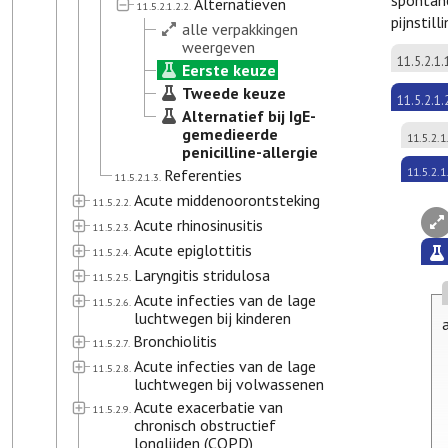
spontane
Alternatieven
11.5.2.1.2.2.
pijnstilli
alle verpakkingen
weergeven
11.5.2.1.
Eerste keuze
Tweede keuze
11.5.2.1.
Alternatief bij IgE-
gemedieerde
11.5.2.1
penicilline-allergie
11.5.2.1
Referenties
11.5.2.1.3.
Acute middenoorontsteking
11.5.2.2.
Acute rhinosinusitis
11.5.2.3.
Acute epiglottitis
11.5.2.4.
Laryngitis stridulosa
11.5.2.5.
Acute infecties van de lage
11.5.2.6.
luchtwegen bij kinderen
Bronchiolitis
11.5.2.7.
Acute infecties van de lage
11.5.2.8.
luchtwegen bij volwassenen
Acute exacerbatie van
11.5.2.9.
chronisch obstructief
longlijden (COPD)