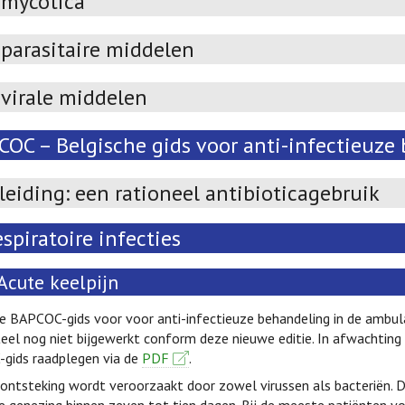
imycotica
parasitaire middelen
ivirale middelen
OC – Belgische gids voor anti-infectieuze 
leiding: een rationeel antibioticagebruik
spiratoire infecties
Acute keelpijn
 De BAPCOC-gids voor voor anti-infectieuze behandeling in de ambula
l nog niet bijgewerkt conform deze nieuwe editie. In afwachting v
gids raadplegen via de
PDF
.
ontsteking wordt veroorzaakt door zowel virussen als bacteriën. 