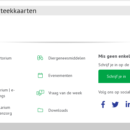
teekkaarten
Mis geen enke
torium
Diergeneesmiddelen
Schrijf je in op d
Evenementen
Schrijf je in
rium | e-
Volg ons op socia
Vraag van de week
ings
larium
Downloads
enzorg