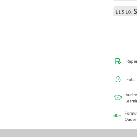
S
11.5.10.
Reper
Folia
Audito
learn
Formu
Ouder