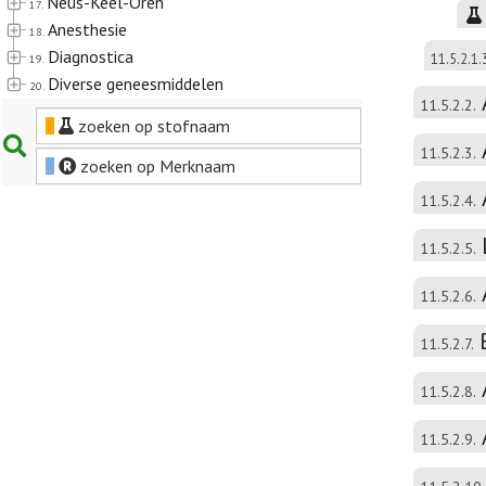
Neus-Keel-Oren
17.
Anesthesie
18.
Diagnostica
11.5.2.1.
19.
Diverse geneesmiddelen
20.
11.5.2.2.
zoeken op stofnaam
11.5.2.3.
zoeken op Merknaam
11.5.2.4.
11.5.2.5.
11.5.2.6.
11.5.2.7.
11.5.2.8.
11.5.2.9.