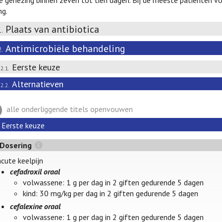
 genezing binnen zeven tot tien dagen. Bij de meeste patiënten v
ng.
Plaats van antibiotica
1.
Antimicrobiële behandeling
2.
Eerste keuze
.2.1.
Alternatieven
.2.2.
alle onderliggende titels openvouwen
Eerste keuze
Dosering
acute keelpijn
cefadroxil oraal
volwassene: 1 g per dag in 2 giften gedurende 5 dagen
kind: 30 mg/kg per dag in 2 giften gedurende 5 dagen
cefalexine oraal
volwassene: 1 g per dag in 2 giften gedurende 5 dagen