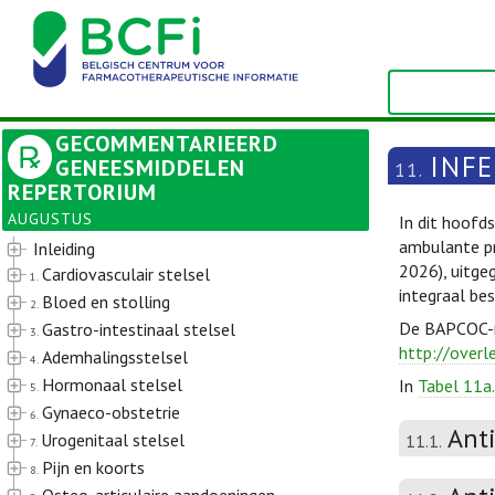
GECOMMENTARIEERD
INFE
GENEESMIDDELEN
11.
REPERTORIUM
AUGUSTUS
In dit hoofd
ambulante pr
Inleiding
2026), uitge
Cardiovasculair stelsel
1.
integraal be
Bloed en stolling
2.
De BAPCOC-ri
Gastro-intestinaal stelsel
3.
http://overl
Ademhalingsstelsel
4.
Hormonaal stelsel
In
Tabel 11a.
5.
Gynaeco-obstetrie
6.
Ant
Urogenitaal stelsel
11.1.
7.
Pijn en koorts
8.