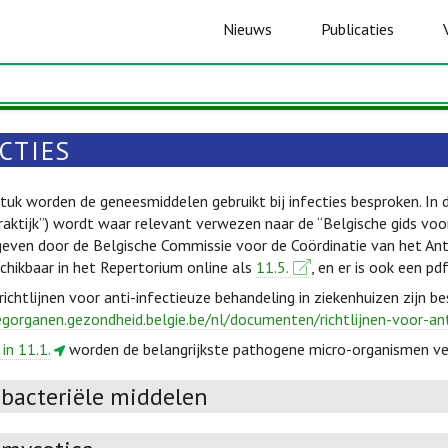
Nieuws
Publicaties
CTIES
stuk worden de geneesmiddelen gebruikt bij infecties besproken. In 
aktijk”) wordt waar relevant verwezen naar de “Belgische gids voor 
geven door de Belgische Commissie voor de Coördinatie van het Ant
schikbaar in het Repertorium online als
11.5.
, en er is ook een pd
chtlijnen voor anti-infectieuze behandeling in ziekenhuizen zijn be
egorganen.gezondheid.belgie.be/nl/documenten/richtlijnen-voor-an
 in 11.1.
worden de belangrijkste pathogene micro-organismen v
ibacteriële middelen