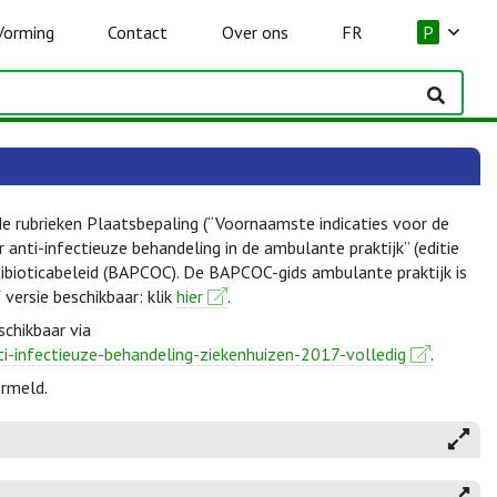
Vorming
Contact
Over ons
FR
P
de rubrieken Plaatsbepaling (“Voornaamste indicaties voor de
anti-infectieuze behandeling in de ambulante praktijk” (editie
ibioticabeleid (BAPCOC). De BAPCOC-gids ambulante praktijk is
f versie beschikbaar: klik
hier
.
schikbaar via
ti-infectieuze-behandeling-ziekenhuizen-2017-volledig
.
ermeld.