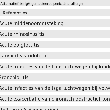
Alternatief bij IgE-gemedieerde penicilline-allergie
Referenties
3.
Acute middenoorontsteking
Acute rhinosinusitis
Acute epiglottitis
Laryngitis stridulosa
Acute infecties van de lage luchtwegen bij kind
Bronchiolitis
Acute infecties van de lage luchtwegen bij vol
Acute exacerbatie van chronisch obstructief lon
Influenza (seizoensgriep)