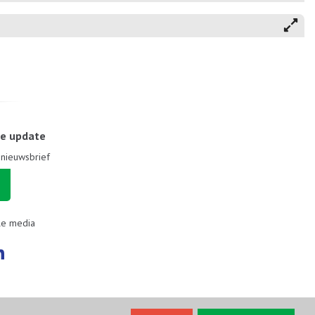
le update
e nieuwsbrief
le media