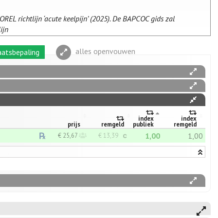
OREL richtlijn ‘acute keelpijn’ (2025). De BAPCOC gids zal
ijn
alles openvouwen
atsbepaling
index
index
prijs
remgeld
publiek
remgeld
1,00
1,00
€ 25,67
€ 13,39