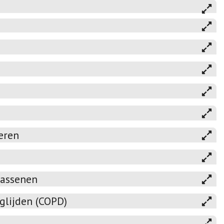
eren
wassenen
glijden (COPD)