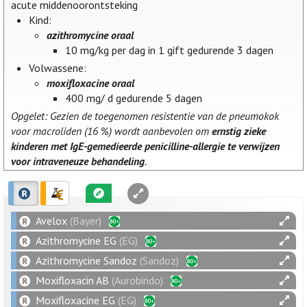
acute middenoorontsteking
Kind:
azithromycine oraal
10 mg/kg per dag in 1 gift gedurende 3 dagen
Volwassene:
moxifloxacine oraal
400 mg/ d gedurende 5 dagen
Opgelet: Gezien de toegenomen resistentie van de pneumokok
voor macroliden (16 %) wordt aanbevolen om
ernstig zieke
kinderen met IgE-gemedieerde penicilline-allergie te verwijzen
voor intraveneuze behandeling
.
Avelox
(Bayer)
Azithromycine EG
(EG)
Azithromycine Sandoz
(Sandoz)
Moxifloxacin AB
(Aurobindo)
Moxifloxacine EG
(EG)