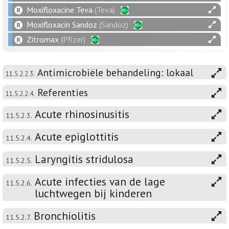
Moxifloxacine Teva
(Teva)
Moxifloxacin Sandoz
(Sandoz)
Zitromax
(Pfizer)
Antimicrobiële behandeling: lokaal
11.5.2.2.3.
Referenties
11.5.2.2.4.
Acute rhinosinusitis
11.5.2.3.
Acute epiglottitis
11.5.2.4.
Laryngitis stridulosa
11.5.2.5.
Acute infecties van de lage
11.5.2.6.
luchtwegen bij kinderen
Bronchiolitis
11.5.2.7.