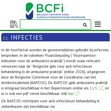
Weergeven
navigatieba
Weergeven/verbergen
inhoudstafel
INFECTIES
11.
In dit hoofdstuk worden de geneesmiddelen gebruikt bij infecties
besproken. In de rubrieken Plaatsbepaling (“Voornaamste
indicaties voor de ambulante praktijk”) wordt waar relevant
verwezen naar de “Belgische gids voor anti-infectieuze
behandeling in de ambulante praktijk” (editie 2026), uitgegeven
door de Belgische Commissie voor de Coördinatie van het
Antibioticabeleid (BAPCOC). De BAPCOC-gids ambulante praktijk
is integraal beschikbaar in het Repertorium online als
11.5.
, en
er is ook een pdf versie beschikbaar: klik
hier
.
De BAPCOC-richtlijnen voor anti-infectieuze behandeling in
ziekenhuizen zijn beschikbaar via