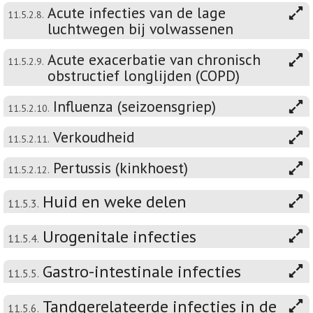
Acute infecties van de lage
11.5.2.8.
luchtwegen bij volwassenen
Acute exacerbatie van chronisch
11.5.2.9.
obstructief longlijden (COPD)
Influenza (seizoensgriep)
11.5.2.10.
Verkoudheid
11.5.2.11.
Pertussis (kinkhoest)
11.5.2.12.
Huid en weke delen
11.5.3.
Urogenitale infecties
11.5.4.
Gastro-intestinale infecties
11.5.5.
Tandgerelateerde infecties in de
11.5.6.