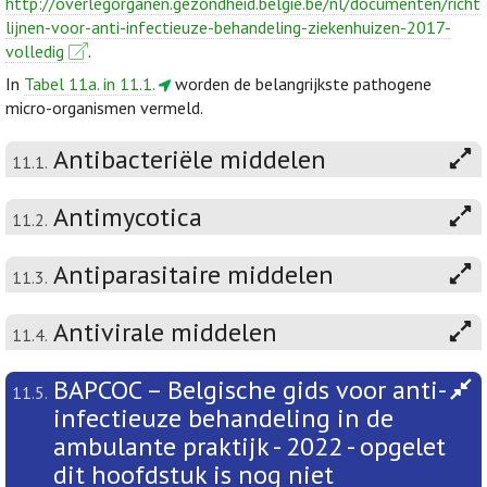
http://overlegorganen.gezondheid.belgie.be/nl/documenten/richt
lijnen-voor-anti-infectieuze-behandeling-ziekenhuizen-2017-
volledig
.
In
Tabel 11a. in 11.1.
worden de belangrijkste pathogene
micro-organismen vermeld.
Antibacteriële middelen
11.1.
Antimycotica
11.2.
Antiparasitaire middelen
11.3.
Antivirale middelen
11.4.
BAPCOC – Belgische gids voor anti-
11.5.
infectieuze behandeling in de
ambulante praktijk - 2022 - opgelet
dit hoofdstuk is nog niet