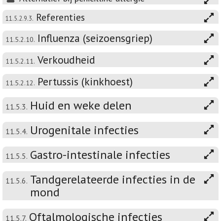
Referenties
11.5.2.9.3.
Influenza (seizoensgriep)
11.5.2.10.
Verkoudheid
11.5.2.11.
Pertussis (kinkhoest)
11.5.2.12.
Huid en weke delen
11.5.3.
Urogenitale infecties
11.5.4.
Gastro-intestinale infecties
11.5.5.
Tandgerelateerde infecties in de
11.5.6.
mond
Oftalmologische infecties
11.5.7.