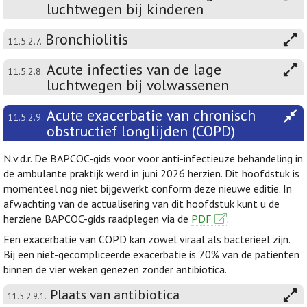
luchtwegen bij kinderen
Bronchiolitis
11.5.2.7.
Acute infecties van de lage
11.5.2.8.
luchtwegen bij volwassenen
Acute exacerbatie van chronisch
11.5.2.9.
obstructief longlijden (COPD)
N.v.d.r. De BAPCOC-gids voor voor anti-infectieuze behandeling in
de ambulante praktijk werd in juni 2026 herzien. Dit hoofdstuk is
momenteel nog niet bijgewerkt conform deze nieuwe editie. In
afwachting van de actualisering van dit hoofdstuk kunt u de
herziene BAPCOC-gids raadplegen via de
PDF
.
Een exacerbatie van COPD kan zowel viraal als bacterieel zijn.
Bij een niet-gecompliceerde exacerbatie is 70% van de patiënten
binnen de vier weken genezen zonder antibiotica.
Plaats van antibiotica
11.5.2.9.1.