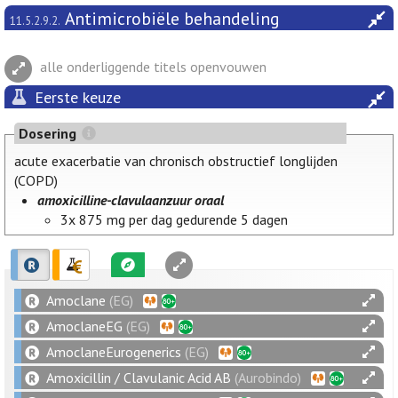
Antimicrobiële behandeling
11.5.2.9.2.
alle onderliggende titels openvouwen
Eerste keuze
Dosering
acute exacerbatie van chronisch obstructief longlijden
(COPD)
amoxicilline-clavulaanzuur oraal
3x 875 mg per dag gedurende 5 dagen
Amoclane
(EG)
AmoclaneEG
(EG)
AmoclaneEurogenerics
(EG)
Amoxicillin / Clavulanic Acid AB
(Aurobindo)