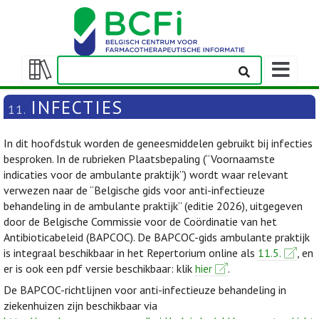
Weergeven
navigatieba
Weergeven/verbergen
inhoudstafel
INFECTIES
11.
In dit hoofdstuk worden de geneesmiddelen gebruikt bij infecties
besproken. In de rubrieken Plaatsbepaling (“Voornaamste
indicaties voor de ambulante praktijk”) wordt waar relevant
verwezen naar de “Belgische gids voor anti-infectieuze
behandeling in de ambulante praktijk” (editie 2026), uitgegeven
door de Belgische Commissie voor de Coördinatie van het
Antibioticabeleid (BAPCOC). De BAPCOC-gids ambulante praktijk
is integraal beschikbaar in het Repertorium online als
11.5.
, en
er is ook een pdf versie beschikbaar: klik
hier
.
De BAPCOC-richtlijnen voor anti-infectieuze behandeling in
ziekenhuizen zijn beschikbaar via