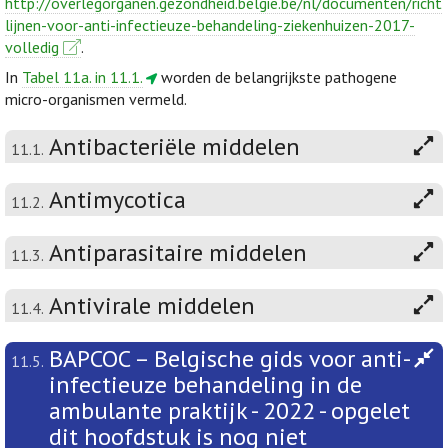
http://overlegorganen.gezondheid.belgie.be/nl/documenten/richt
lijnen-voor-anti-infectieuze-behandeling-ziekenhuizen-2017-
volledig
.
In
Tabel 11a. in 11.1.
worden de belangrijkste pathogene
micro-organismen vermeld.
Antibacteriële middelen
11.1.
Antimycotica
11.2.
Antiparasitaire middelen
11.3.
Antivirale middelen
11.4.
BAPCOC – Belgische gids voor anti-
11.5.
infectieuze behandeling in de
ambulante praktijk - 2022 - opgelet
dit hoofdstuk is nog niet