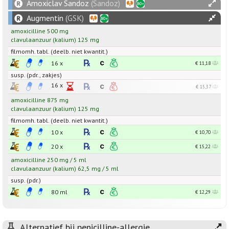
Amoxiclav Sandoz
(Sandoz)
Augmentin
(GSK)
amoxicilline
500
mg
clavulaanzuur
(kalium)
125
mg
filmomh. tabl. (deelb. niet kwantit.)
16 x
€ 11,18
susp. (pdr., zakjes)
16 x
€ 15,37
amoxicilline
875
mg
clavulaanzuur
(kalium)
125
mg
filmomh. tabl. (deelb. niet kwantit.)
10 x
€ 10,70
20 x
€ 15,22
amoxicilline
250
mg
/
5
ml
clavulaanzuur
(kalium)
62,5
mg
/
5
ml
susp. (pdr.)
80 ml
€ 12,29
Alternatief bij penicilline-allergie