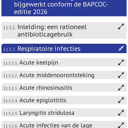
bijgewerkt conform de BAPCOC-
editie 2026
Inleiding: een rationeel
11.5.1.
antibioticagebruik
Respiratoire infecties
11.5.2.
Acute keelpijn
11.5.2.1.
Acute middenoorontsteking
11.5.2.2.
Acute rhinosinusitis
11.5.2.3.
Acute epiglottitis
11.5.2.4.
Laryngitis stridulosa
11.5.2.5.
Acute infecties van de lage
11.5.2.6.