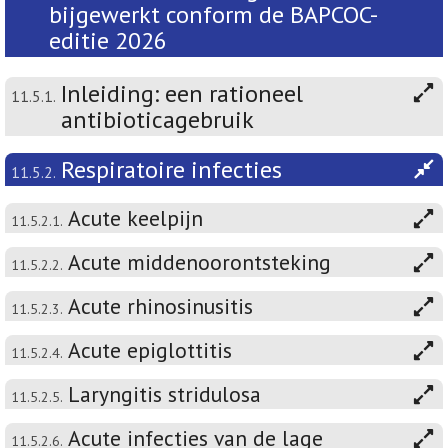
bijgewerkt conform de BAPCOC-
editie 2026
Inleiding: een rationeel
11.5.1.
antibioticagebruik
Respiratoire infecties
11.5.2.
Acute keelpijn
11.5.2.1.
Acute middenoorontsteking
11.5.2.2.
Acute rhinosinusitis
11.5.2.3.
Acute epiglottitis
11.5.2.4.
Laryngitis stridulosa
11.5.2.5.
Acute infecties van de lage
11.5.2.6.