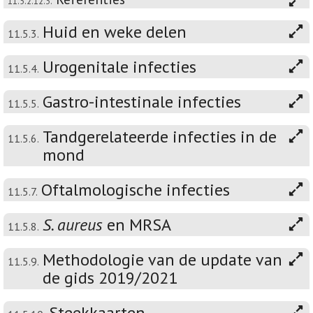
11.5.2.12.3.
Huid en weke delen
11.5.3.
Urogenitale infecties
11.5.4.
Gastro-intestinale infecties
11.5.5.
Tandgerelateerde infecties in de
11.5.6.
mond
Oftalmologische infecties
11.5.7.
S. aureus
en MRSA
11.5.8.
Methodologie van de update van
11.5.9.
de gids 2019/2021
Steekkaarten