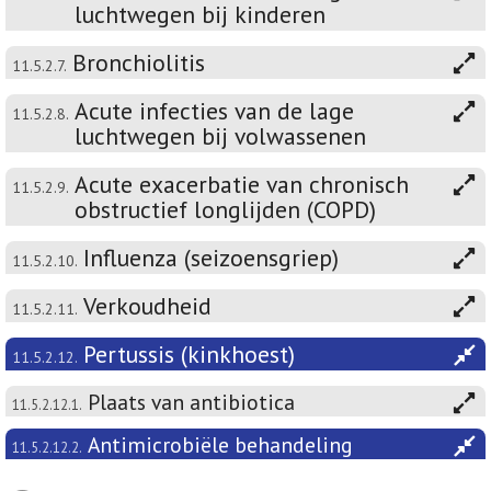
luchtwegen bij kinderen
Bronchiolitis
11.5.2.7.
Acute infecties van de lage
11.5.2.8.
luchtwegen bij volwassenen
Acute exacerbatie van chronisch
11.5.2.9.
obstructief longlijden (COPD)
Influenza (seizoensgriep)
11.5.2.10.
Verkoudheid
11.5.2.11.
Pertussis (kinkhoest)
11.5.2.12.
Plaats van antibiotica
11.5.2.12.1.
Antimicrobiële behandeling
11.5.2.12.2.