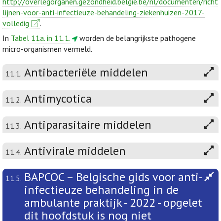
http://overlegorganen.gezondheid.belgie.be/nl/documenten/richt
lijnen-voor-anti-infectieuze-behandeling-ziekenhuizen-2017-
volledig
.
In
Tabel 11a. in 11.1.
worden de belangrijkste pathogene
micro-organismen vermeld.
Antibacteriële middelen
11.1.
Antimycotica
11.2.
Antiparasitaire middelen
11.3.
Antivirale middelen
11.4.
BAPCOC – Belgische gids voor anti-
11.5.
infectieuze behandeling in de
ambulante praktijk - 2022 - opgelet
dit hoofdstuk is nog niet