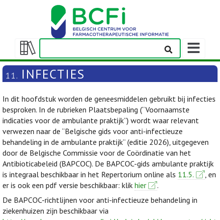
Weergeven
navigatieba
Weergeven/verbergen
inhoudstafel
INFECTIES
11.
In dit hoofdstuk worden de geneesmiddelen gebruikt bij infecties
besproken. In de rubrieken Plaatsbepaling (“Voornaamste
indicaties voor de ambulante praktijk”) wordt waar relevant
verwezen naar de “Belgische gids voor anti-infectieuze
behandeling in de ambulante praktijk” (editie 2026), uitgegeven
door de Belgische Commissie voor de Coördinatie van het
Antibioticabeleid (BAPCOC). De BAPCOC-gids ambulante praktijk
is integraal beschikbaar in het Repertorium online als
11.5.
, en
er is ook een pdf versie beschikbaar: klik
hier
.
De BAPCOC-richtlijnen voor anti-infectieuze behandeling in
ziekenhuizen zijn beschikbaar via