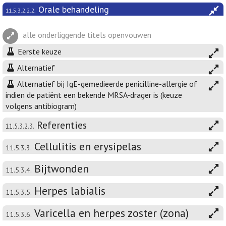
Orale behandeling
11.5.3.2.2.2.
alle onderliggende titels openvouwen
Eerste keuze
Alternatief
Alternatief bij IgE-gemedieerde penicilline-allergie of
indien de patiënt een bekende MRSA-drager is (keuze
volgens antibiogram)
Referenties
11.5.3.2.3.
Cellulitis en erysipelas
11.5.3.3.
Bijtwonden
11.5.3.4.
Herpes labialis
11.5.3.5.
Varicella en herpes zoster (zona)
11.5.3.6.