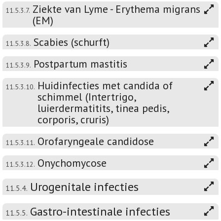
Ziekte van Lyme - Erythema migrans
11.5.3.7.
(EM)
Scabies (schurft)
11.5.3.8.
Postpartum mastitis
11.5.3.9.
Huidinfecties met candida of
11.5.3.10.
schimmel (Intertrigo,
luierdermatitits, tinea pedis,
corporis, cruris)
Orofaryngeale candidose
11.5.3.11.
Onychomycose
11.5.3.12.
Urogenitale infecties
11.5.4.
Gastro-intestinale infecties
11.5.5.