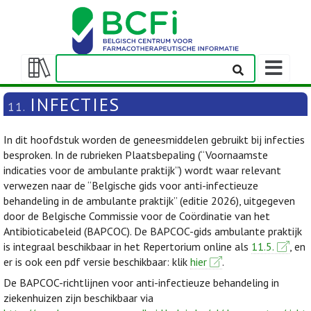
Weergeven
navigatieba
Weergeven/verbergen
inhoudstafel
INFECTIES
11.
In dit hoofdstuk worden de geneesmiddelen gebruikt bij infecties
besproken. In de rubrieken Plaatsbepaling (“Voornaamste
indicaties voor de ambulante praktijk”) wordt waar relevant
verwezen naar de “Belgische gids voor anti-infectieuze
behandeling in de ambulante praktijk” (editie 2026), uitgegeven
door de Belgische Commissie voor de Coördinatie van het
Antibioticabeleid (BAPCOC). De BAPCOC-gids ambulante praktijk
is integraal beschikbaar in het Repertorium online als
11.5.
, en
er is ook een pdf versie beschikbaar: klik
hier
.
De BAPCOC-richtlijnen voor anti-infectieuze behandeling in
ziekenhuizen zijn beschikbaar via