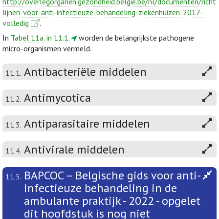
http://overlegorganen.gezondheid.belgie.be/nl/documenten/richt
lijnen-voor-anti-infectieuze-behandeling-ziekenhuizen-2017-
volledig
.
In
Tabel 11a. in 11.1.
worden de belangrijkste pathogene
micro-organismen vermeld.
Antibacteriële middelen
11.1.
Antimycotica
11.2.
Antiparasitaire middelen
11.3.
Antivirale middelen
11.4.
BAPCOC – Belgische gids voor anti-
11.5.
infectieuze behandeling in de
ambulante praktijk - 2022 - opgelet
dit hoofdstuk is nog niet