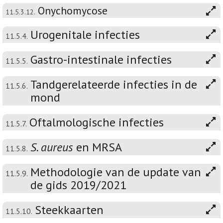
Onychomycose
11.5.3.12.
Urogenitale infecties
11.5.4.
Gastro-intestinale infecties
11.5.5.
Tandgerelateerde infecties in de
11.5.6.
mond
Oftalmologische infecties
11.5.7.
S. aureus
en MRSA
11.5.8.
Methodologie van de update van
11.5.9.
de gids 2019/2021
Steekkaarten
11.5.10.