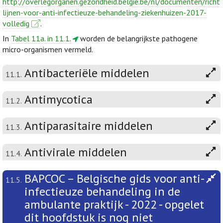
http://overlegorganen.gezondheid.belgie.be/nl/documenten/richt
lijnen-voor-anti-infectieuze-behandeling-ziekenhuizen-2017-
volledig
.
In
Tabel 11a. in 11.1.
worden de belangrijkste pathogene
micro-organismen vermeld.
Antibacteriële middelen
11.1.
Antimycotica
11.2.
Antiparasitaire middelen
11.3.
Antivirale middelen
11.4.
BAPCOC – Belgische gids voor anti-
11.5.
infectieuze behandeling in de
ambulante praktijk - 2022 - opgelet
dit hoofdstuk is nog niet