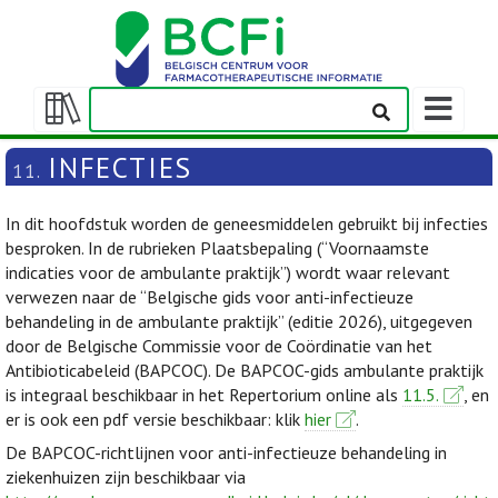
Weergeven
navigatieba
Weergeven/verbergen
inhoudstafel
INFECTIES
11.
In dit hoofdstuk worden de geneesmiddelen gebruikt bij infecties
besproken. In de rubrieken Plaatsbepaling (“Voornaamste
indicaties voor de ambulante praktijk”) wordt waar relevant
verwezen naar de “Belgische gids voor anti-infectieuze
behandeling in de ambulante praktijk” (editie 2026), uitgegeven
door de Belgische Commissie voor de Coördinatie van het
Antibioticabeleid (BAPCOC). De BAPCOC-gids ambulante praktijk
is integraal beschikbaar in het Repertorium online als
11.5.
, en
er is ook een pdf versie beschikbaar: klik
hier
.
De BAPCOC-richtlijnen voor anti-infectieuze behandeling in
ziekenhuizen zijn beschikbaar via