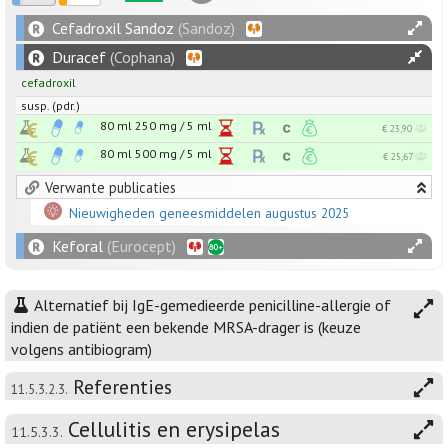
Cefadroxil Sandoz
(Sandoz)
Duracef
(Cophana)
cefadroxil
susp. (pdr.)
80 ml
250
mg
/
5
ml
€ 23,90
80 ml
500
mg
/
5
ml
€ 25,67
Verwante publicaties
Nieuwigheden geneesmiddelen augustus 2025
Keforal
(Eurocept)
Alternatief bij IgE-gemedieerde penicilline-allergie of
indien de patiënt een bekende MRSA-drager is (keuze
volgens antibiogram)
Referenties
11.5.3.2.3.
Cellulitis en erysipelas
11.5.3.3.