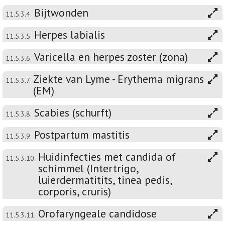
Bijtwonden
11.5.3.4.
Herpes labialis
11.5.3.5.
Varicella en herpes zoster (zona)
11.5.3.6.
Ziekte van Lyme - Erythema migrans
11.5.3.7.
(EM)
Scabies (schurft)
11.5.3.8.
Postpartum mastitis
11.5.3.9.
Huidinfecties met candida of
11.5.3.10.
schimmel (Intertrigo,
luierdermatitits, tinea pedis,
corporis, cruris)
Orofaryngeale candidose
11.5.3.11.