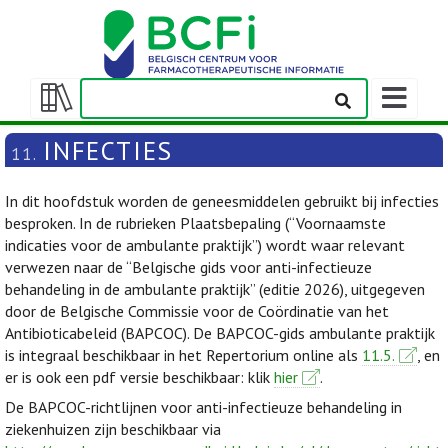
Weergeven
navigatieba
Weergeven/verbergen
inhoudstafel
INFECTIES
11.
In dit hoofdstuk worden de geneesmiddelen gebruikt bij infecties
besproken. In de rubrieken Plaatsbepaling (“Voornaamste
indicaties voor de ambulante praktijk”) wordt waar relevant
verwezen naar de “Belgische gids voor anti-infectieuze
behandeling in de ambulante praktijk” (editie 2026), uitgegeven
door de Belgische Commissie voor de Coördinatie van het
Antibioticabeleid (BAPCOC). De BAPCOC-gids ambulante praktijk
is integraal beschikbaar in het Repertorium online als
11.5.
, en
er is ook een pdf versie beschikbaar: klik
hier
.
De BAPCOC-richtlijnen voor anti-infectieuze behandeling in
ziekenhuizen zijn beschikbaar via