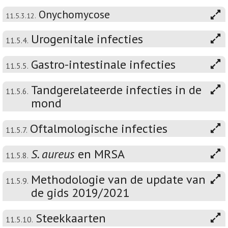
Onychomycose
11.5.3.12.
Urogenitale infecties
11.5.4.
Gastro-intestinale infecties
11.5.5.
Tandgerelateerde infecties in de
11.5.6.
mond
Oftalmologische infecties
11.5.7.
S. aureus
en MRSA
11.5.8.
Methodologie van de update van
11.5.9.
de gids 2019/2021
Steekkaarten
11.5.10.