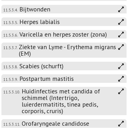
Bijtwonden
11.5.3.4.
Herpes labialis
11.5.3.5.
Varicella en herpes zoster (zona)
11.5.3.6.
Ziekte van Lyme - Erythema migrans
11.5.3.7.
(EM)
Scabies (schurft)
11.5.3.8.
Postpartum mastitis
11.5.3.9.
Huidinfecties met candida of
11.5.3.10.
schimmel (Intertrigo,
luierdermatitits, tinea pedis,
corporis, cruris)
Orofaryngeale candidose
11.5.3.11.