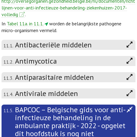
http://overlegorganen.gezondheid.belgie.be/nl/documenten/richt
lijnen-voor-anti-infectieuze-behandeling-ziekenhuizen-2017-
volledig
.
In
Tabel 11a. in 11.1.
worden de belangrijkste pathogene
micro-organismen vermeld.
Antibacteriële middelen
11.1.
Antimycotica
11.2.
Antiparasitaire middelen
11.3.
Antivirale middelen
11.4.
BAPCOC – Belgische gids voor anti-
11.5.
infectieuze behandeling in de
ambulante praktijk - 2022 - opgelet
dit hoofdstuk is nog niet