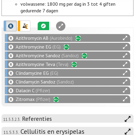
volwassene: 1800 mg per dag in 3 tot 4 giften
gedurende 7 dagen
Azithromycin AB
(Aurobindo)
Azithromycine EG
(EG)
Azithromycine Sandoz
(Sandoz)
Azithromycine Teva
(Teva)
Clindamycine EG
(EG)
Clindamycin Sandoz
(Sandoz)
Dalacin C
(Pfizer)
Zitromax
(Pfizer)
Referenties
11.5.3.2.3.
Cellulitis en erysipelas
11.5.3.3.