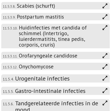
Scabies (schurft)
11.5.3.8.
Postpartum mastitis
11.5.3.9.
Huidinfecties met candida of
11.5.3.10.
schimmel (Intertrigo,
luierdermatitits, tinea pedis,
corporis, cruris)
Orofaryngeale candidose
11.5.3.11.
Onychomycose
11.5.3.12.
Urogenitale infecties
11.5.4.
Gastro-intestinale infecties
11.5.5.
Tandgerelateerde infecties in de
11.5.6.
mond