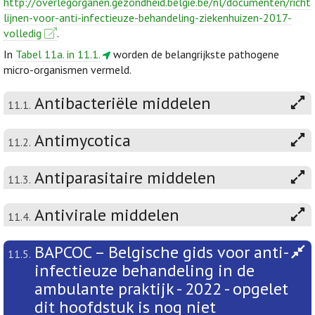
http://overlegorganen.gezondheid.belgie.be/nl/documenten/richt
lijnen-voor-anti-infectieuze-behandeling-ziekenhuizen-2017-
volledig
.
In
Tabel 11a. in 11.1.
worden de belangrijkste pathogene
micro-organismen vermeld.
Antibacteriële middelen
11.1.
Antimycotica
11.2.
Antiparasitaire middelen
11.3.
Antivirale middelen
11.4.
BAPCOC – Belgische gids voor anti-
11.5.
infectieuze behandeling in de
ambulante praktijk - 2022 - opgelet
dit hoofdstuk is nog niet