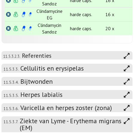
harde caps.
16 x
Sandoz
Clindamycine
harde caps.
16 x
EG
Clindamycin
harde caps.
20 x
Sandoz
Referenties
11.5.3.2.3.
Cellulitis en erysipelas
11.5.3.3.
Bijtwonden
11.5.3.4.
Herpes labialis
11.5.3.5.
Varicella en herpes zoster (zona)
11.5.3.6.
Ziekte van Lyme - Erythema migrans
11.5.3.7.
(EM)