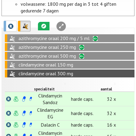
volwassene: 1800 mg per dag in 3 tot 4 giften
gedurende 7 dagen
azithromycine oraal 200 mg / 5 ml
azithromycine oraal 250 mg
azithromycine oraal 500 mg
clindamycine oraal 150 mg
clindamycine oraal 300 mg
specialiteit
aantal
Clindamycin
harde caps.
32 x
Sandoz
Clindamycine
harde caps.
32 x
EG
Dalacin C
harde caps.
16 x
Clindamycin