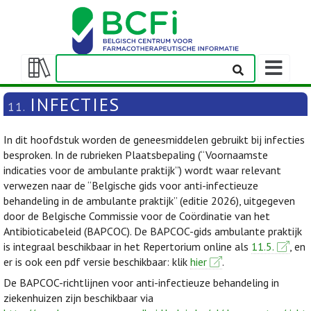
Weergeven
navigatieba
Weergeven/verbergen
inhoudstafel
INFECTIES
11.
In dit hoofdstuk worden de geneesmiddelen gebruikt bij infecties
besproken. In de rubrieken Plaatsbepaling (“Voornaamste
indicaties voor de ambulante praktijk”) wordt waar relevant
verwezen naar de “Belgische gids voor anti-infectieuze
behandeling in de ambulante praktijk” (editie 2026), uitgegeven
door de Belgische Commissie voor de Coördinatie van het
Antibioticabeleid (BAPCOC). De BAPCOC-gids ambulante praktijk
is integraal beschikbaar in het Repertorium online als
11.5.
, en
er is ook een pdf versie beschikbaar: klik
hier
.
De BAPCOC-richtlijnen voor anti-infectieuze behandeling in
ziekenhuizen zijn beschikbaar via