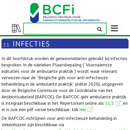
Weergeven
navigatieba
Weergeven/verbergen
inhoudstafel
INFECTIES
11.
In dit hoofdstuk worden de geneesmiddelen gebruikt bij infecties
besproken. In de rubrieken Plaatsbepaling (“Voornaamste
indicaties voor de ambulante praktijk”) wordt waar relevant
verwezen naar de “Belgische gids voor anti-infectieuze
behandeling in de ambulante praktijk” (editie 2026), uitgegeven
door de Belgische Commissie voor de Coördinatie van het
Antibioticabeleid (BAPCOC). De BAPCOC-gids ambulante praktijk
is integraal beschikbaar in het Repertorium online als
11.5.
, en
er is ook een pdf versie beschikbaar: klik
hier
.
De BAPCOC-richtlijnen voor anti-infectieuze behandeling in
ziekenhuizen zijn beschikbaar via