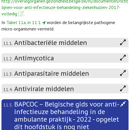
http://overlegorganen.gezondheid.belgie.be/nl/documenten/richt
lijnen-voor-anti-infectieuze-behandeling-ziekenhuizen-2017-
volledig
.
In
Tabel 11a. in 11.1.
worden de belangrijkste pathogene
micro-organismen vermeld.
Antibacteriële middelen
11.1.
Antimycotica
11.2.
Antiparasitaire middelen
11.3.
Antivirale middelen
11.4.
BAPCOC – Belgische gids voor anti-
11.5.
infectieuze behandeling in de
ambulante praktijk - 2022 - opgelet
dit hoofdstuk is nog niet