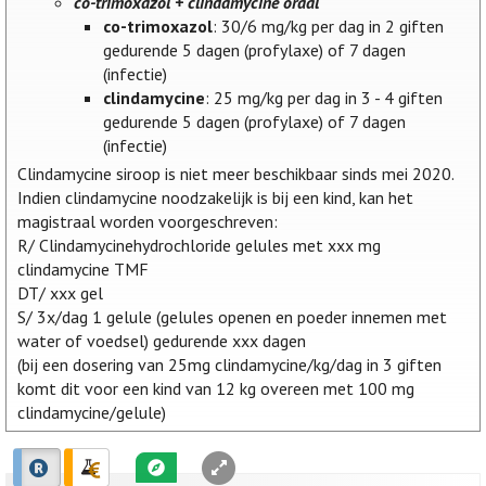
co-trimoxazol + clindamycine oraal
co-trimoxazol
: 30/6 mg/kg per dag in 2 giften
gedurende 5 dagen (profylaxe) of 7 dagen
(infectie)
clindamycine
: 25 mg/kg per dag in 3 - 4 giften
gedurende 5 dagen (profylaxe) of 7 dagen
(infectie)
Clindamycine siroop is niet meer beschikbaar sinds mei 2020.
Indien clindamycine noodzakelijk is bij een kind, kan het
magistraal worden voorgeschreven:
R/ Clindamycinehydrochloride gelules met xxx mg
clindamycine TMF
DT/ xxx gel
S/ 3x/dag 1 gelule (gelules openen en poeder innemen met
water of voedsel) gedurende xxx dagen
(bij een dosering van 25mg clindamycine/kg/dag in 3 giften
komt dit voor een kind van 12 kg overeen met 100 mg
clindamycine/gelule)