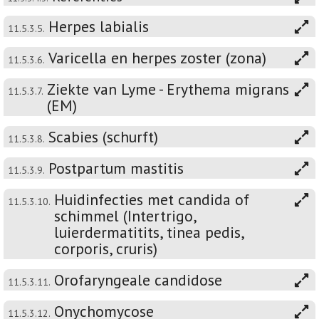
Herpes labialis
11.5.3.5.
Varicella en herpes zoster (zona)
11.5.3.6.
Ziekte van Lyme - Erythema migrans
11.5.3.7.
(EM)
Scabies (schurft)
11.5.3.8.
Postpartum mastitis
11.5.3.9.
Huidinfecties met candida of
11.5.3.10.
schimmel (Intertrigo,
luierdermatitits, tinea pedis,
corporis, cruris)
Orofaryngeale candidose
11.5.3.11.
Onychomycose
11.5.3.12.