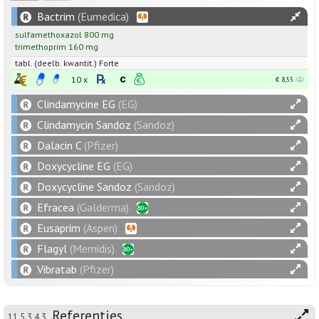
Bactrim
(Eumedica)
sulfamethoxazol
800
mg
trimethoprim
160
mg
tabl. (deelb. kwantit.) Forte
10 x
€ 8,55
Clindamycine EG
(EG)
Clindamycin Sandoz
(Sandoz)
Dalacin C
(Pfizer)
Doxycycline EG
(EG)
Doxycycline Sandoz
(Sandoz)
Efracea
(Galderma)
Eusaprim
(Aspen)
Flagyl
(Memidis)
Vibratab
(Pfizer)
Referenties
11.5.3.4.3.