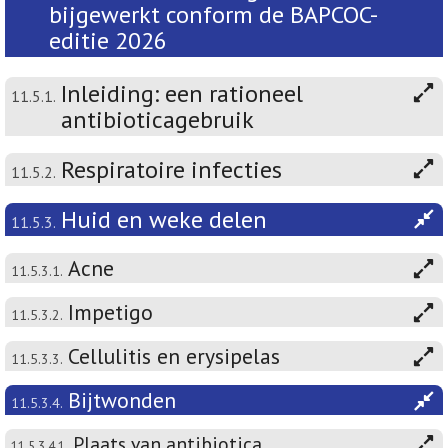
bijgewerkt conform de BAPCOC-
editie 2026
Inleiding: een rationeel
11.5.1.
antibioticagebruik
Respiratoire infecties
11.5.2.
Huid en weke delen
11.5.3.
Acne
11.5.3.1.
Impetigo
11.5.3.2.
Cellulitis en erysipelas
11.5.3.3.
Bijtwonden
11.5.3.4.
Plaats van antibiotica
11.5.3.4.1.