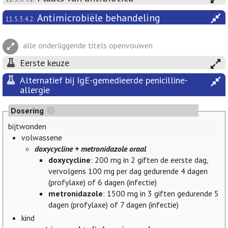
Antimicrobiële behandeling
11.5.3.4.2.
alle onderliggende titels openvouwen
Eerste keuze
Alternatief bij IgE-gemedieerde penicilline-
allergie
Dosering
bijtwonden
volwassene
doxycycline + metronidazole oraal
doxycycline
: 200 mg in 2 giften de eerste dag,
vervolgens 100 mg per dag gedurende 4 dagen
(profylaxe) of 6 dagen (infectie)
metronidazole
: 1500 mg in 3 giften gedurende 5
dagen (profylaxe) of 7 dagen (infectie)
kind