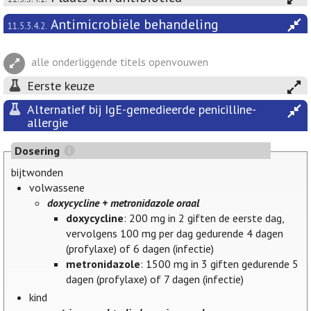
Antimicrobiële behandeling
11.5.3.4.2.
alle onderliggende titels openvouwen
Eerste keuze
Alternatief bij IgE-gemedieerde penicilline-
allergie
Dosering
bijtwonden
volwassene
doxycycline + metronidazole oraal
doxycycline
: 200 mg in 2 giften de eerste dag,
vervolgens 100 mg per dag gedurende 4 dagen
(profylaxe) of 6 dagen (infectie)
metronidazole
: 1500 mg in 3 giften gedurende 5
dagen (profylaxe) of 7 dagen (infectie)
kind