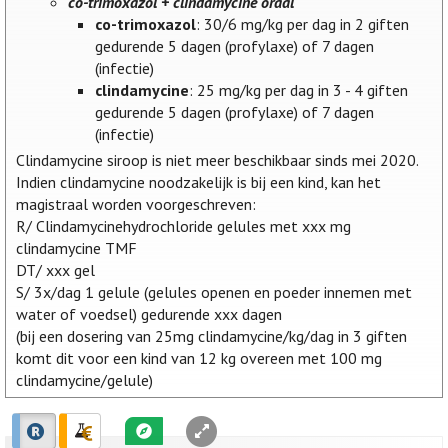
co-trimoxazol + clindamycine oraal
co-trimoxazol
: 30/6 mg/kg per dag in 2 giften
gedurende 5 dagen (profylaxe) of 7 dagen
(infectie)
clindamycine
: 25 mg/kg per dag in 3 - 4 giften
gedurende 5 dagen (profylaxe) of 7 dagen
(infectie)
Clindamycine siroop is niet meer beschikbaar sinds mei 2020.
Indien clindamycine noodzakelijk is bij een kind, kan het
magistraal worden voorgeschreven:
R/ Clindamycinehydrochloride gelules met xxx mg
clindamycine TMF
DT/ xxx gel
S/ 3x/dag 1 gelule (gelules openen en poeder innemen met
water of voedsel) gedurende xxx dagen
(bij een dosering van 25mg clindamycine/kg/dag in 3 giften
komt dit voor een kind van 12 kg overeen met 100 mg
clindamycine/gelule)