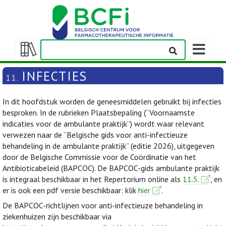
Weergeven
navigatieba
Weergeven/verbergen
inhoudstafel
INFECTIES
11.
In dit hoofdstuk worden de geneesmiddelen gebruikt bij infecties
besproken. In de rubrieken Plaatsbepaling (“Voornaamste
indicaties voor de ambulante praktijk”) wordt waar relevant
verwezen naar de “Belgische gids voor anti-infectieuze
behandeling in de ambulante praktijk” (editie 2026), uitgegeven
door de Belgische Commissie voor de Coördinatie van het
Antibioticabeleid (BAPCOC). De BAPCOC-gids ambulante praktijk
is integraal beschikbaar in het Repertorium online als
11.5.
, en
er is ook een pdf versie beschikbaar: klik
hier
.
De BAPCOC-richtlijnen voor anti-infectieuze behandeling in
ziekenhuizen zijn beschikbaar via