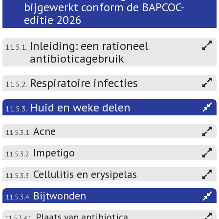
bijgewerkt conform de BAPCOC-
editie 2026
Inleiding: een rationeel
11.5.1.
antibioticagebruik
Respiratoire infecties
11.5.2.
Huid en weke delen
11.5.3.
Acne
11.5.3.1.
Impetigo
11.5.3.2.
Cellulitis en erysipelas
11.5.3.3.
Bijtwonden
11.5.3.4.
Plaats van antibiotica
11.5.3.4.1.