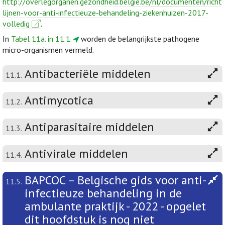
http://overlegorganen.gezondheid.belgie.be/nl/documenten/richt
lijnen-voor-anti-infectieuze-behandeling-ziekenhuizen-2017-
volledig
.
In
Tabel 11a. in 11.1.
worden de belangrijkste pathogene
micro-organismen vermeld.
Antibacteriële middelen
11.1.
Antimycotica
11.2.
Antiparasitaire middelen
11.3.
Antivirale middelen
11.4.
BAPCOC – Belgische gids voor anti-
11.5.
infectieuze behandeling in de
ambulante praktijk - 2022 - opgelet
dit hoofdstuk is nog niet