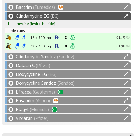
Bactrim
(Eumedica)
Clindamycine EG
(EG)
clindamycine
(hydrochloride)
harde caps.
16 x
300
mg
€ 11,77
32 x
300
mg
€ 17,88
Clindamycin Sandoz
(Sandoz)
Dalacin C
(Pfizer)
Doxycycline EG
(EG)
Doxycycline Sandoz
(Sandoz)
Efracea
(Galderma)
Eusaprim
(Aspen)
Flagyl
(Memidis)
Vibratab
(Pfizer)