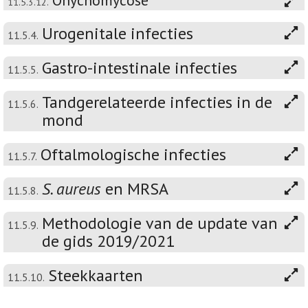
Onychomycose
11.5.3.12.
Urogenitale infecties
11.5.4.
Gastro-intestinale infecties
11.5.5.
Tandgerelateerde infecties in de
11.5.6.
mond
Oftalmologische infecties
11.5.7.
S. aureus
en MRSA
11.5.8.
Methodologie van de update van
11.5.9.
de gids 2019/2021
Steekkaarten
11.5.10.