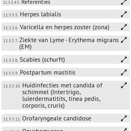
Referenties
11.5.3.4.3.
Herpes labialis
11.5.3.5.
Varicella en herpes zoster (zona)
11.5.3.6.
Ziekte van Lyme - Erythema migrans
11.5.3.7.
(EM)
Scabies (schurft)
11.5.3.8.
Postpartum mastitis
11.5.3.9.
Huidinfecties met candida of
11.5.3.10.
schimmel (Intertrigo,
luierdermatitits, tinea pedis,
corporis, cruris)
Orofaryngeale candidose
11.5.3.11.