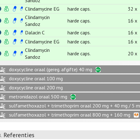
Sandoz
Clindamycine EG
harde caps.
32 x
Clindamycin
harde caps.
16 x
Sandoz
Dalacin C
harde caps.
16 x
Clindamycine EG
harde caps.
16 x
Clindamycin
harde caps.
20 x
Sandoz
doxycycline oraal (gereg. afgifte) 40 mg
doxycycline oraal 100 mg
doxycycline oraal 200 mg
metronidazol oraal 500 mg
sulfamethoxazol + trimethoprim oraal 200 mg + 40 mg / 5 m
sulfamethoxazol + trimethoprim oraal 800 mg + 160 mg
Referenties
3.