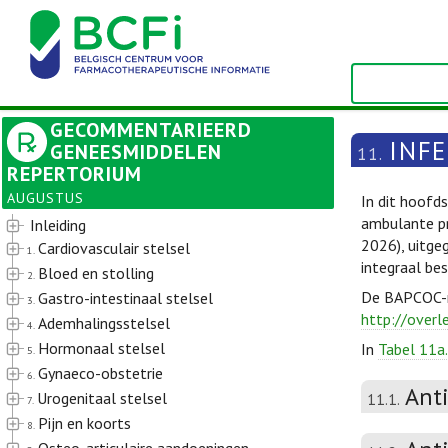
GECOMMENTARIEERD
INFE
GENEESMIDDELEN
11.
REPERTORIUM
AUGUSTUS
In dit hoofd
ambulante pr
Inleiding
2026), uitge
Cardiovasculair stelsel
1.
integraal be
Bloed en stolling
2.
De BAPCOC-ri
Gastro-intestinaal stelsel
3.
http://overl
Ademhalingsstelsel
4.
Hormonaal stelsel
In
Tabel 11a.
5.
Gynaeco-obstetrie
6.
Ant
Urogenitaal stelsel
11.1.
7.
Pijn en koorts
8.