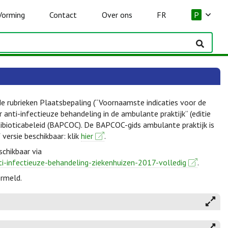
Vorming
Contact
Over ons
FR
P
de rubrieken Plaatsbepaling (“Voornaamste indicaties voor de
anti-infectieuze behandeling in de ambulante praktijk” (editie
ibioticabeleid (BAPCOC). De BAPCOC-gids ambulante praktijk is
f versie beschikbaar: klik
hier
.
schikbaar via
ti-infectieuze-behandeling-ziekenhuizen-2017-volledig
.
ermeld.