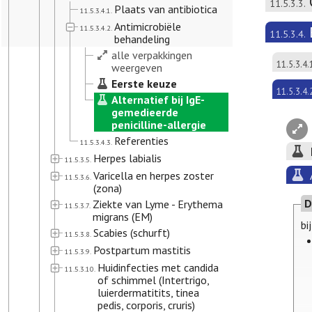
11.5.3.3.
Plaats van antibiotica
11.5.3.4.1.
Antimicrobiële
11.5.3.4.2.
11.5.3.4.
behandeling
alle verpakkingen
11.5.3.4.
weergeven
Eerste keuze
11.5.3.4.
Alternatief bij IgE-
gemedieerde
penicilline-allergie
Referenties
11.5.3.4.3.
Herpes labialis
11.5.3.5.
Varicella en herpes zoster
11.5.3.6.
(zona)
D
Ziekte van Lyme - Erythema
11.5.3.7.
migrans (EM)
bi
Scabies (schurft)
11.5.3.8.
Postpartum mastitis
11.5.3.9.
Huidinfecties met candida
11.5.3.10.
of schimmel (Intertrigo,
luierdermatitits, tinea
pedis, corporis, cruris)