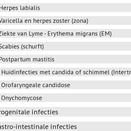
Herpes labialis
Varicella en herpes zoster (zona)
Ziekte van Lyme - Erythema migrans (EM)
Scabies (schurft)
Postpartum mastitis
Huidinfecties met candida of schimmel (Intertrig
Orofaryngeale candidose
Onychomycose
ogenitale infecties
stro-intestinale infecties