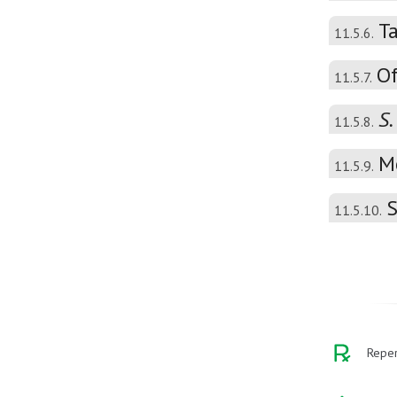
T
11.5.6.
Of
11.5.7.
S.
11.5.8.
M
11.5.9.
S
11.5.10.
Reper