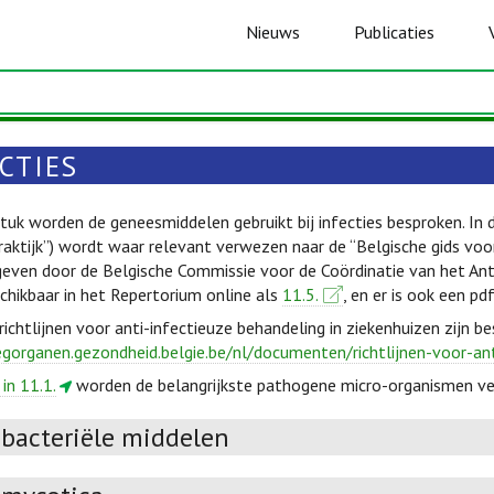
Nieuws
Publicaties
CTIES
stuk worden de geneesmiddelen gebruikt bij infecties besproken. In 
aktijk”) wordt waar relevant verwezen naar de “Belgische gids voor 
geven door de Belgische Commissie voor de Coördinatie van het Ant
schikbaar in het Repertorium online als
11.5.
, en er is ook een pd
chtlijnen voor anti-infectieuze behandeling in ziekenhuizen zijn be
egorganen.gezondheid.belgie.be/nl/documenten/richtlijnen-voor-an
 in 11.1.
worden de belangrijkste pathogene micro-organismen v
ibacteriële middelen