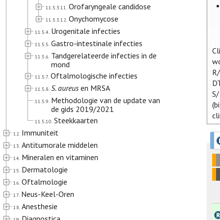
Orofaryngeale candidose
11.5.3.11.
Onychomycose
11.5.3.12.
Urogenitale infecties
11.5.4.
Gastro-intestinale infecties
11.5.5.
Cl
Tandgerelateerde infecties in de
11.5.6.
wo
mond
R/
Oftalmologische infecties
11.5.7.
DT
S. aureus
en MRSA
11.5.8.
S/
Methodologie van de update van
11.5.9.
(b
de gids 2019/2021
cl
Steekkaarten
11.5.10.
Immuniteit
12.
Antitumorale middelen
13.
Mineralen en vitaminen
14.
Dermatologie
15.
Oftalmologie
16.
Neus-Keel-Oren
17.
Anesthesie
18.
Diagnostica
19.