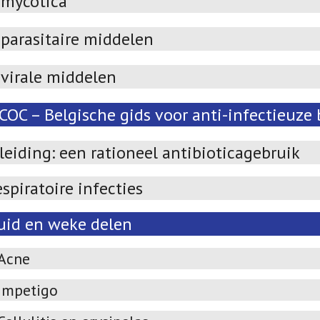
imycotica
parasitaire middelen
ivirale middelen
OC – Belgische gids voor anti-infectieuze 
leiding: een rationeel antibioticagebruik
spiratoire infecties
uid en weke delen
Acne
Impetigo