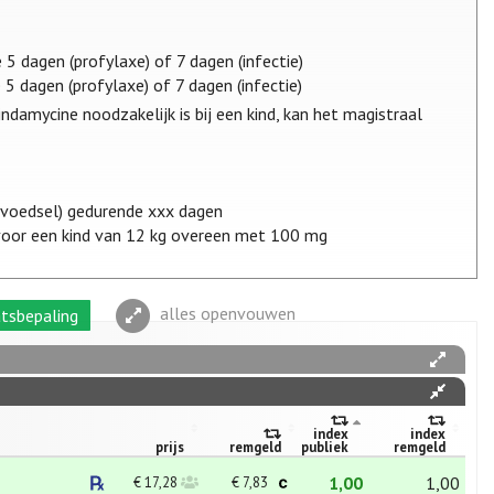
 5 dagen (profylaxe) of 7 dagen (infectie)
 5 dagen (profylaxe) of 7 dagen (infectie)
indamycine noodzakelijk is bij een kind, kan het magistraal
 voedsel) gedurende xxx dagen
 voor een kind van 12 kg overeen met 100 mg
alles openvouwen
tsbepaling
index
index
prijs
remgeld
publiek
remgeld
1,00
1,00
€ 17,28
€ 7,83