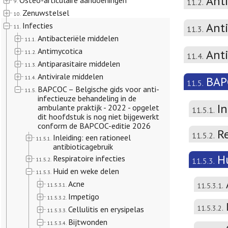
Ant
Osteo-articulaire aandoeningen
11.2.
9.
Zenuwstelsel
10.
Anti
Infecties
11.
11.3.
Antibacteriële middelen
11.1.
Antimycotica
Ant
11.2.
11.4.
Antiparasitaire middelen
11.3.
Antivirale middelen
11.4.
BAPC
11.5.
BAPCOC – Belgische gids voor anti-
11.5.
infectieuze behandeling in de
In
ambulante praktijk - 2022 - opgelet
11.5.1.
dit hoofdstuk is nog niet bijgewerkt
conform de BAPCOC-editie 2026
Re
11.5.2.
Inleiding: een rationeel
11.5.1.
antibioticagebruik
H
Respiratoire infecties
11.5.2.
11.5.3.
Huid en weke delen
11.5.3.
Acne
11.5.3.1.
11.5.3.1.
Impetigo
11.5.3.2.
11.5.3.2.
Cellulitis en erysipelas
11.5.3.3.
Bijtwonden
11.5.3.4.