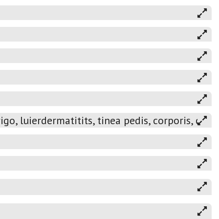
o, luierdermatitits, tinea pedis, corporis, cruri