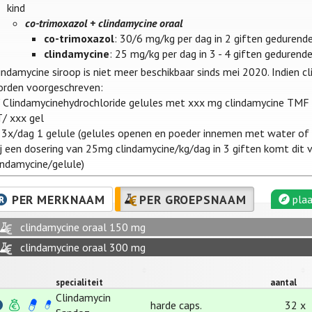
kind
co-trimoxazol + clindamycine oraal
co-trimoxazol
: 30/6 mg/kg per dag in 2 giften gedurende
clindamycine
: 25 mg/kg per dag in 3 - 4 giften gedurende
indamycine siroop is niet meer beschikbaar sinds mei 2020. Indien cl
rden voorgeschreven:
 Clindamycinehydrochloride gelules met xxx mg clindamycine TMF
/ xxx gel
 3x/dag 1 gelule (gelules openen en poeder innemen met water of
ij een dosering van 25mg clindamycine/kg/dag in 3 giften komt dit
indamycine/gelule)
PER MERKNAAM
PER GROEPSNAAM
plaa
clindamycine oraal 150 mg
clindamycine oraal 300 mg
specialiteit
aantal
Clindamycin
harde caps.
32 x