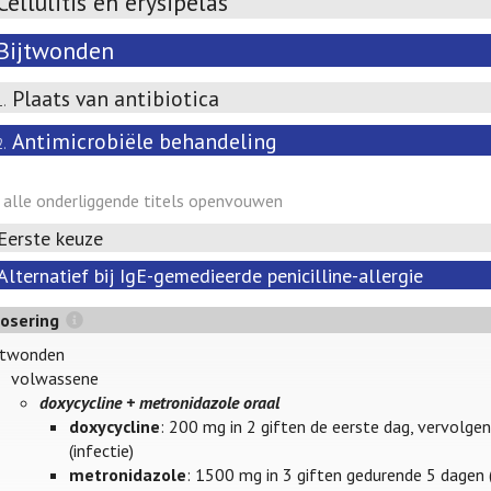
Cellulitis en erysipelas
Bijtwonden
Plaats van antibiotica
1.
Antimicrobiële behandeling
2.
alle onderliggende titels openvouwen
Eerste keuze
Alternatief bij IgE-gemedieerde penicilline-allergie
osering
jtwonden
volwassene
doxycycline + metronidazole oraal
doxycycline
: 200 mg in 2 giften de eerste dag, vervolg
(infectie)
metronidazole
: 1500 mg in 3 giften gedurende 5 dagen (