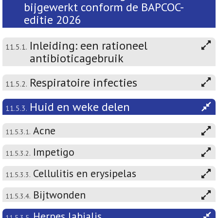
bijgewerkt conform de BAPCOC-
editie 2026
Inleiding: een rationeel
11.5.1.
antibioticagebruik
Respiratoire infecties
11.5.2.
Huid en weke delen
11.5.3.
Acne
11.5.3.1.
Impetigo
11.5.3.2.
Cellulitis en erysipelas
11.5.3.3.
Bijtwonden
11.5.3.4.
Herpes labialis
11.5.3.5.