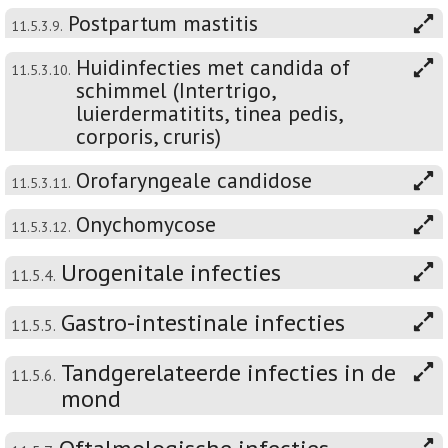
Postpartum mastitis
11.5.3.9.
Huidinfecties met candida of
11.5.3.10.
schimmel (Intertrigo,
luierdermatitits, tinea pedis,
corporis, cruris)
Orofaryngeale candidose
11.5.3.11.
Onychomycose
11.5.3.12.
Urogenitale infecties
11.5.4.
Gastro-intestinale infecties
11.5.5.
Tandgerelateerde infecties in de
11.5.6.
mond