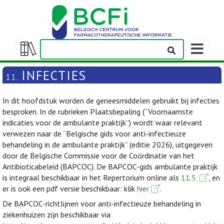
Weergeven
navigatieba
Weergeven/verbergen
inhoudstafel
INFECTIES
11.
In dit hoofdstuk worden de geneesmiddelen gebruikt bij infecties
besproken. In de rubrieken Plaatsbepaling (“Voornaamste
indicaties voor de ambulante praktijk”) wordt waar relevant
verwezen naar de “Belgische gids voor anti-infectieuze
behandeling in de ambulante praktijk” (editie 2026), uitgegeven
door de Belgische Commissie voor de Coördinatie van het
Antibioticabeleid (BAPCOC). De BAPCOC-gids ambulante praktijk
is integraal beschikbaar in het Repertorium online als
11.5.
, en
er is ook een pdf versie beschikbaar: klik
hier
.
De BAPCOC-richtlijnen voor anti-infectieuze behandeling in
ziekenhuizen zijn beschikbaar via