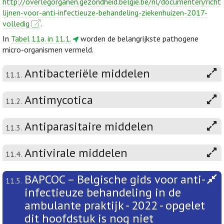
http://overlegorganen.gezondheid.belgie.be/nl/documenten/richt
lijnen-voor-anti-infectieuze-behandeling-ziekenhuizen-2017-
volledig
.
In
Tabel 11a. in 11.1.
worden de belangrijkste pathogene
micro-organismen vermeld.
Antibacteriële middelen
11.1.
Antimycotica
11.2.
Antiparasitaire middelen
11.3.
Antivirale middelen
11.4.
BAPCOC – Belgische gids voor anti-
11.5.
infectieuze behandeling in de
ambulante praktijk - 2022 - opgelet
dit hoofdstuk is nog niet