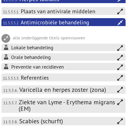
Plaats van antivirale middelen
11.5.3.5.1.
Antimicrobiële behandeling
11.5.3.5.2.
alle onderliggende titels openvouwen
Lokale behandeling
Orale behandeling
Preventie van recidieven
Referenties
11.5.3.5.3.
Varicella en herpes zoster (zona)
11.5.3.6.
Ziekte van Lyme - Erythema migrans
11.5.3.7.
(EM)
Scabies (schurft)
11.5.3.8.