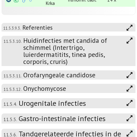
Krka
Referenties
11.5.3.9.3.
Huidinfecties met candida of
11.5.3.10.
schimmel (Intertrigo,
luierdermatitits, tinea pedis,
corporis, cruris)
Orofaryngeale candidose
11.5.3.11.
Onychomycose
11.5.3.12.
Urogenitale infecties
11.5.4.
Gastro-intestinale infecties
11.5.5.
Tandgerelateerde infecties in de
11.5.6.