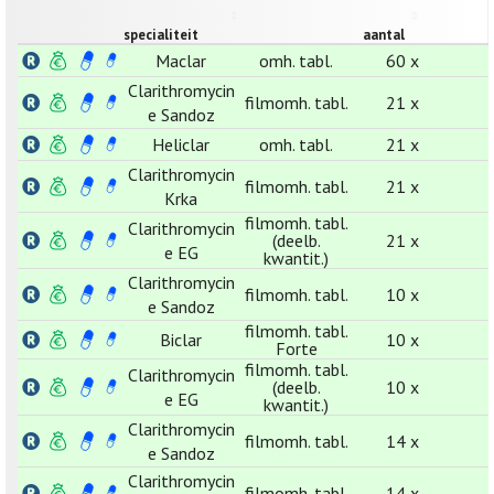
specialiteit
aantal
Maclar
omh. tabl.
60 x
Clarithromycin
filmomh. tabl.
21 x
e Sandoz
Heliclar
omh. tabl.
21 x
Clarithromycin
filmomh. tabl.
21 x
Krka
filmomh. tabl.
Clarithromycin
(deelb.
21 x
e EG
kwantit.)
Clarithromycin
filmomh. tabl.
10 x
e Sandoz
filmomh. tabl.
Biclar
10 x
Forte
filmomh. tabl.
Clarithromycin
(deelb.
10 x
e EG
kwantit.)
Clarithromycin
filmomh. tabl.
14 x
e Sandoz
Clarithromycin
filmomh. tabl.
14 x