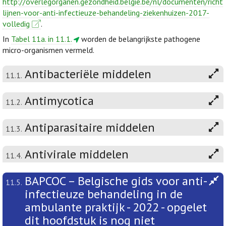
http://overlegorganen.gezondheid.belgie.be/nl/documenten/richt
lijnen-voor-anti-infectieuze-behandeling-ziekenhuizen-2017-
volledig
.
In
Tabel 11a. in 11.1.
worden de belangrijkste pathogene
micro-organismen vermeld.
Antibacteriële middelen
11.1.
Antimycotica
11.2.
Antiparasitaire middelen
11.3.
Antivirale middelen
11.4.
BAPCOC – Belgische gids voor anti-
11.5.
infectieuze behandeling in de
ambulante praktijk - 2022 - opgelet
dit hoofdstuk is nog niet