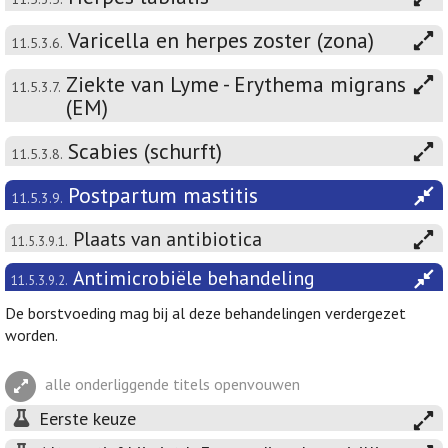
Varicella en herpes zoster (zona)
11.5.3.6.
Ziekte van Lyme - Erythema migrans
11.5.3.7.
(EM)
Scabies (schurft)
11.5.3.8.
Postpartum mastitis
11.5.3.9.
Plaats van antibiotica
11.5.3.9.1.
Antimicrobiële behandeling
11.5.3.9.2.
De borstvoeding mag bij al deze behandelingen verdergezet
worden.
alle onderliggende titels openvouwen
Eerste keuze