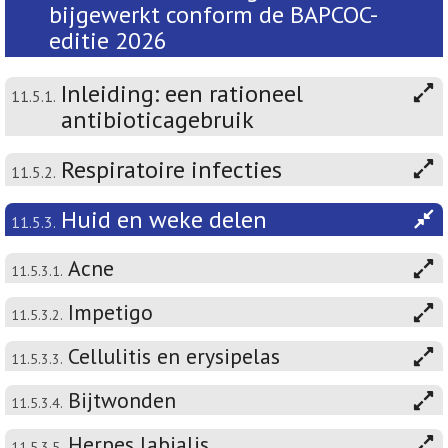
bijgewerkt conform de BAPCOC-
editie 2026
Inleiding: een rationeel
11.5.1.
antibioticagebruik
Respiratoire infecties
11.5.2.
Huid en weke delen
11.5.3.
Acne
11.5.3.1.
Impetigo
11.5.3.2.
Cellulitis en erysipelas
11.5.3.3.
Bijtwonden
11.5.3.4.
Herpes labialis
11.5.3.5.