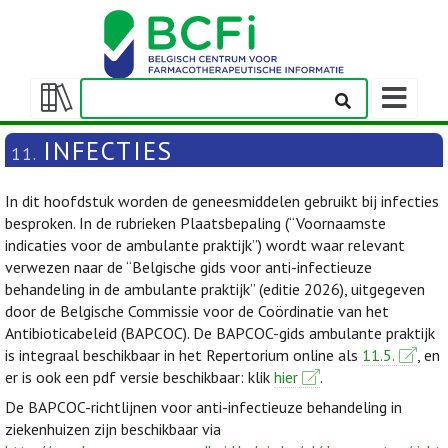
Weergeven
navigatieba
Weergeven/verbergen
inhoudstafel
INFECTIES
11.
In dit hoofdstuk worden de geneesmiddelen gebruikt bij infecties
besproken. In de rubrieken Plaatsbepaling (“Voornaamste
indicaties voor de ambulante praktijk”) wordt waar relevant
verwezen naar de “Belgische gids voor anti-infectieuze
behandeling in de ambulante praktijk” (editie 2026), uitgegeven
door de Belgische Commissie voor de Coördinatie van het
Antibioticabeleid (BAPCOC). De BAPCOC-gids ambulante praktijk
is integraal beschikbaar in het Repertorium online als
11.5.
, en
er is ook een pdf versie beschikbaar: klik
hier
.
De BAPCOC-richtlijnen voor anti-infectieuze behandeling in
ziekenhuizen zijn beschikbaar via